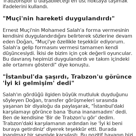
Trabzonspor'u ulaşabileceği en üst noktaya taşımak"
ifadelerini kullandı.
"Muçi'nin hareketi duygulandırdı"
Ernest Muçi'nin Mohamed Salah'a forma vermesinin
kendisini duygulandırdığını belirterek sözlerine devam
eden Doğan, "Muçi'ye özellikle teşekkür ediyorum.
Salah'a gelip formasını vermesi tamamen kendi
düşüncesiydi. İkisi de bizim için çok değerli oyuncular.
Bu davranış hepimizi duygulandırdı ve takım içindeki
aile ortamını gösterdi" diye konuştu.
"İstanbul'da şaşırdı, Trabzon'u görünce
'İyi ki gelmişim' dedi"
Salah'ın gördüğü ilgiden büyük mutluluk duyduğunu
söyleyen Doğan, transfer görüşmeleri sırasında
yaşanan bir diyaloğu da paylaşarak, "İstanbul'daki
karşılamayı görünce bana 'Buna inanamadım' dedi.
Ben de kendisine 'Bir de Trabzon'u gör' dedim.
Trabzon'daki karşılamanın ardından ise 'İyi ki beni
buraya getirdiniz' diyerek teşekkür etti. Burada
inanılmaz bir sevgiyle karşılaştı. Bu pozitif havanın bizi