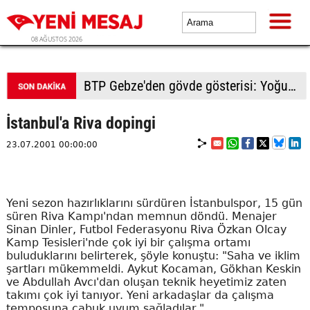
08 AĞUSTOS 2026
BTP Gebze'den gövde gösterisi: Yoğun katılımla yeni üyeler rozetlerini taktı
İstanbul'a Riva dopingi
23.07.2001 00:00:00
Yeni sezon hazırlıklarını sürdüren İstanbulspor, 15 gün
süren Riva Kampı'ndan memnun döndü. Menajer
Sinan Dinler, Futbol Federasyonu Riva Özkan Olcay
Kamp Tesisleri'nde çok iyi bir çalışma ortamı
buluduklarını belirterek, şöyle konuştu: "Saha ve iklim
şartları mükemmeldi. Aykut Kocaman, Gökhan Keskin
ve Abdullah Avcı'dan oluşan teknik heyetimiz zaten
takımı çok iyi tanıyor. Yeni arkadaşlar da çalışma
temposuna çabuk uyum sağladılar."