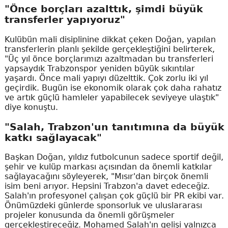
"Önce borçları azalttık, şimdi büyük
transferler yapıyoruz"
Kulübün mali disiplinine dikkat çeken Doğan, yapılan
transferlerin planlı şekilde gerçekleştiğini belirterek,
"Üç yıl önce borçlarımızı azaltmadan bu transferleri
yapsaydık Trabzonspor yeniden büyük sıkıntılar
yaşardı. Önce mali yapıyı düzelttik. Çok zorlu iki yıl
geçirdik. Bugün ise ekonomik olarak çok daha rahatız
ve artık güçlü hamleler yapabilecek seviyeye ulaştık"
diye konuştu.
"Salah, Trabzon'un tanıtımına da büyük
katkı sağlayacak"
Başkan Doğan, yıldız futbolcunun sadece sportif değil,
şehir ve kulüp markası açısından da önemli katkılar
sağlayacağını söyleyerek, "Mısır'dan birçok önemli
isim beni arıyor. Hepsini Trabzon'a davet edeceğiz.
Salah'ın profesyonel çalışan çok güçlü bir PR ekibi var.
Önümüzdeki günlerde sponsorluk ve uluslararası
projeler konusunda da önemli görüşmeler
gerçekleştireceğiz. Mohamed Salah'ın gelişi yalnızca