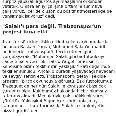
sürpriz yaparak ağustos ayı maaşlarını erkenden
yatırdık. Onlara en iyi çalışma ortamını sunmaya
çalışıyoruz. İçeride oluşan bu pozitif atmosferi lige de
yansıtmak istiyoruz" dedi.
"Salah'ı para değil, Trabzonspor'un
projesi ikna etti"
Transfer sürecine ilişkin dikkat çeken açıklamalarda
bulunan Başkan Doğan, Mohamed Salah'ın maddi
nedenlerle Trabzonspor'u tercih etmediğini
vurgulayarak, "Mohamed Salah gibi bir futbolcuyu
sadece para vererek Trabzon'a getiremezsiniz.
Kendisine bizim teklifimizin yaklaşık 4 katı değerinde
teklifler sunuldu. Ancak o burada yaşayacağı heyecanı
ve sevgiyi tercih etti. Trabzonspor'u detaylı şekilde
araştırdı, birçok oyuncuyla görüştü. Eski futbolcumuz
Trezeguet de her gün Salah ile konuşarak bize çok
yardımcı oldu. Kulübümüz hakkında hiçbir olumsuz
referans almadı. Menajeriyle çok sağlıklı bir süreç
yürüttük. Yaklaşık 4-5 gün içerisinde anlaşmayı
tamamladık. Taraftarımız da Salah'ın samimiyetini
bizzat gördü" dedi.