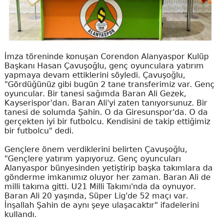
İmza töreninde konuşan Corendon Alanyaspor Kulüp
Başkanı Hasan Çavuşoğlu, genç oyunculara yatırım
yapmaya devam ettiklerini söyledi. Çavuşoğlu,
"Gördüğünüz gibi bugün 2 tane transferimiz var. Genç
oyuncular. Bir tanesi sağımda Baran Ali Gezek,
Kayserispor'dan. Baran Ali'yi zaten tanıyorsunuz. Bir
tanesi de solumda Şahin. O da Giresunspor'da. O da
gerçekten iyi bir futbolcu. Kendisini de takip ettiğimiz
bir futbolcu" dedi.
Gençlere önem verdiklerini belirten Çavuşoğlu,
"Gençlere yatırım yapıyoruz. Genç oyuncuları
Alanyaspor bünyesinden yetiştirip başka takımlara da
gönderme imkanımız oluyor her zaman. Baran Ali de
milli takıma gitti. U21 Milli Takımı'nda da oynuyor.
Baran Ali 20 yaşında, Süper Lig'de 52 maçı var.
İnşallah Şahin de aynı şeye ulaşacaktır" ifadelerini
kullandı.