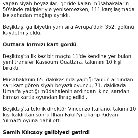
yapan siyah-beyazlılar, geride kalan müsabakaların
50'sinde rakipleriyle yenişemezken, 111 karşılaşmada
ise sahadan mağlup ayrıldı.
Beşiktaş, galibiyetin yanı sıra Avrupa'daki 352. golünü
kaydetmiş oldu.
Outtara kırmızı kart gördü
Beşiktaş'ta ilk kez bir maçta 11'de kendine yer bulan
yeni transfer Kassoum Ouattara, takımını 10 kişi
bıraktı.
Müsabakanın 65. dakikasında yaptığı faulün ardından
sarı kart gören siyah-beyazlı oyuncu, 71. dakikada
Umar'a yaptığı müdahalenin ardından ikinci sarıdan
kırmızı kartla oyundan ihraç edildi.
Beşiktaş'ta teknik direktör Vincenzo Italiano, takımı 10
kişi kaldıktan sonra İlhan Fakılı'yı çıkarıp Rıdvan
Yılmaz'ı oyuna dahil etti.
Semih Kılıçsoy galibiyeti getirdi