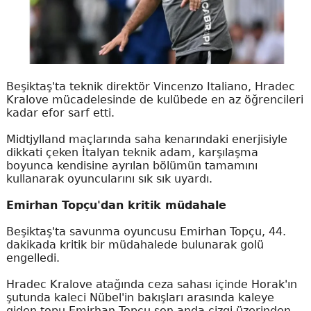
Beşiktaş'ta teknik direktör Vincenzo Italiano, Hradec
Kralove mücadelesinde de kulübede en az öğrencileri
kadar efor sarf etti.
Midtjylland maçlarında saha kenarındaki enerjisiyle
dikkati çeken İtalyan teknik adam, karşılaşma
boyunca kendisine ayrılan bölümün tamamını
kullanarak oyuncularını sık sık uyardı.
Emirhan Topçu'dan kritik müdahale
Beşiktaş'ta savunma oyuncusu Emirhan Topçu, 44.
dakikada kritik bir müdahalede bulunarak golü
engelledi.
Hradec Kralove atağında ceza sahası içinde Horak'ın
şutunda kaleci Nübel'in bakışları arasında kaleye
giden topu Emirhan Topçu son anda çizgi üzerinden