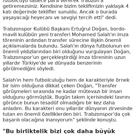
futbolcuyu sadece para vererek Trabzon'a
getiremezsiniz. Kendisine bizim teklifimizin yaklaşık 4
katı değerinde teklifler sunuldu. Ancak o burada
yaşayacağı heyecanı ve sevgiyi tercih etti" dedi.
Trabzonspor Kulübü Başkanı Ertuğrul Doğan, bordo-
mavili kulübün yeni transferi Mohamed Salah'ın imza
töreninin ardından transfer sürecine ilişkin önemli
açıklamalarda bulundu. Salah'ın dünya futbolunun en
önemli yıldızlarından biri olduğunu vurgulayan Doğan,
Trabzonspor'un gerçekleştirdiği imza töreninin uzun
yıllardır Türkiye'de ve dünyada benzerinin
görülmediğini söyledi.
Salah'ın hem futbolculuğu hem de karakteriyle örnek
bir isim olduğuna dikkat çeken Doğan, "Transfer
görüşmeleri sırasında ne kadar mütevazı bir insan
olduğunu görmüştük. Bugün takım içerisindeki tavrını
görünce bunun tesadüf olmadığını bir kez daha
anladım. Bu karakteri onu yıllardır dünyanın zirvesinde
tutan en önemli özelliklerden biri. Trabzonspor'da çok
başarılı olacağına inanıyorum" şeklinde konuştu.
"Bu birliktelik bizi çok daha büyük