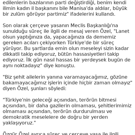
edilenlerin bazılarının parti değiştirdiği, benim kendi
ilimin kadın il başkanını bile Manisa'da aldılar, büyük
bir zulüm görüyor partimiz" ifadelerini kullandı.
Son olarak çerçeve yasanın Meclis Başkanlığı'na
sunulduğu süreç ile ilgili de mesaj veren Özel, "Lanet
olsun yaptığınıza da, yapacağınıza da dememiz
gereken acıları çekiyorken Türkiye'de bir süreç
yürüyor. Bu şartlarda emin olun meseleyi sizin kadar
dikkatli takip ediyoruz, bütün hassasiyetleri takip
ediyoruz. İlk gün nasıl hassas bir yerdeysek bugün de
aynı noktadayız" diye konuştu.
"Biz şehit ailelerin yanına varamayacağımız, gözüne
bakamayacağımız işlerin içinde hiçbir zaman olmayız"
diyen Özel, şunları söyledi:
"Türkiye'nin geleceği açısından, terörün bitmesi
açısından, bir daha gazilerin olmaması, şehitlerimimiz
olmaması açısından, terörün durdurulması ve
demokratik meselelere de doğru bir yerden
yaklaşıyoruz."
Özgür Özel ayrıca süreç ve çerçeve yasa ile ilgili