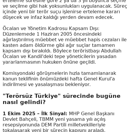
erteleme süresine göre 2 ya da 3 yıl boyunca seçme
ve seçilme gibi hak yoksunlukları uygulanacak. Süreç
içinde yeni bir terör suçu işlenirse erteleme kararı
düşecek ve infaz kaldığı yerden devam edecek.
Öcalan ve Yönetim Kadrosu Kapsam Dışı:
Düzenlemede 1 Haziran 2005 öncesindeki
ağırlaştırılmış müebbet ve müebbet hapis cezaları ile
kasten adam öldürme gibi ağır suçlar tamamen
kapsam dışı bırakıldı. Böylece teröristbaşı Abdullah
Öcalan ve Kandil'deki tepe yöneticilerin yasadan
yararlanmasının hukuken önüne geçildi.
Komisyondaki görüşmelerin hızla tamamlanarak
kanun teklifinin önümüzdeki hafta Genel Kurul'a
indirilmesi ve yasalaşması bekleniyor.
"Terörsüz Türkiye" sürecinde bugüne
nasıl gelindi?
1 Ekim 2025 – İlk Sinyal:
MHP Genel Başkanı
Devlet Bahçeli, TBMM yeni yasama yılı açılış
resepsiyonunda DEM Partili milletvekilleriyle
tokalaşarak yeni bir sürecin kapısını araladı.