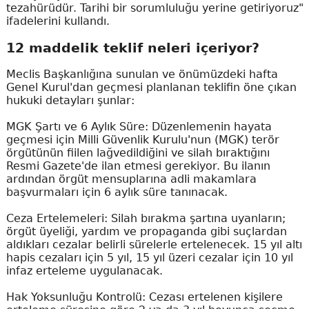
tezahürüdür. Tarihi bir sorumluluğu yerine getiriyoruz"
ifadelerini kullandı.
12 maddelik teklif neleri içeriyor?
Meclis Başkanlığına sunulan ve önümüzdeki hafta
Genel Kurul'dan geçmesi planlanan teklifin öne çıkan
hukuki detayları şunlar:
MGK Şartı ve 6 Aylık Süre: Düzenlemenin hayata
geçmesi için Milli Güvenlik Kurulu'nun (MGK) terör
örgütünün fiilen lağvedildiğini ve silah bıraktığını
Resmi Gazete'de ilan etmesi gerekiyor. Bu ilanın
ardından örgüt mensuplarına adli makamlara
başvurmaları için 6 aylık süre tanınacak.
Ceza Ertelemeleri: Silah bırakma şartına uyanların;
örgüt üyeliği, yardım ve propaganda gibi suçlardan
aldıkları cezalar belirli sürelerle ertelenecek. 15 yıl altı
hapis cezaları için 5 yıl, 15 yıl üzeri cezalar için 10 yıl
infaz erteleme uygulanacak.
Hak Yoksunluğu Kontrolü: Cezası ertelenen kişilere