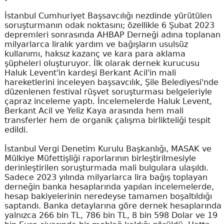
İstanbul Cumhuriyet Başsavcılığı nezdinde yürütülen
soruşturmanın odak noktasını; özellikle 6 Şubat 2023
depremleri sonrasında AHBAP Derneği adına toplanan
milyarlarca liralık yardım ve bağışların usulsüz
kullanımı, haksız kazanç ve kara para aklama
şüpheleri oluşturuyor. İlk olarak dernek kurucusu
Haluk Levent'in kardeşi Berkant Acil'in mali
hareketlerini inceleyen başsavcılık, Şile Belediyesi'nde
düzenlenen festival rüşvet soruşturması belgeleriyle
çapraz inceleme yaptı. İncelemelerde Haluk Levent,
Berkant Acil ve Yeliz Kaya arasında hem mali
transferler hem de organik çalışma birlikteliği tespit
edildi.
İstanbul Vergi Denetim Kurulu Başkanlığı, MASAK ve
Mülkiye Müfettişliği raporlarının birleştirilmesiyle
derinleştirilen soruşturmada mali bulgulara ulaşıldı.
Sadece 2023 yılında milyarlarca lira bağış toplayan
derneğin banka hesaplarında yapılan incelemelerde,
hesap bakiyelerinin neredeyse tamamen boşaltıldığı
saptandı. Banka detaylarına göre dernek hesaplarında
yalnızca 266 bin TL, 786 bin TL, 8 bin 598 Dolar ve 19