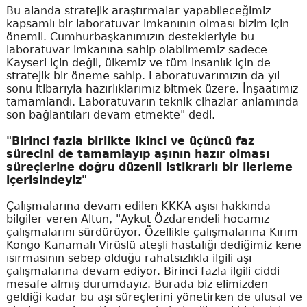
Bu alanda stratejik araştırmalar yapabileceğimiz
kapsamlı bir laboratuvar imkanının olması bizim için
önemli. Cumhurbaşkanımızın destekleriyle bu
laboratuvar imkanına sahip olabilmemiz sadece
Kayseri için değil, ülkemiz ve tüm insanlık için de
stratejik bir öneme sahip. Laboratuvarımızın da yıl
sonu itibarıyla hazırlıklarımız bitmek üzere. İnşaatımız
tamamlandı. Laboratuvarın teknik cihazlar anlamında
son bağlantıları devam etmekte" dedi.
"Birinci fazla birlikte ikinci ve üçüncü faz
sürecini de tamamlayıp aşının hazır olması
süreçlerine doğru düzenli istikrarlı bir ilerleme
içerisindeyiz"
Çalışmalarına devam edilen KKKA aşısı hakkında
bilgiler veren Altun, "Aykut Özdarendeli hocamız
çalışmalarını sürdürüyor. Özellikle çalışmalarına Kırım
Kongo Kanamalı Virüslü ateşli hastalığı dediğimiz kene
ısırmasının sebep olduğu rahatsızlıkla ilgili aşı
çalışmalarına devam ediyor. Birinci fazla ilgili ciddi
mesafe almış durumdayız. Burada biz elimizden
geldiği kadar bu aşı süreçlerini yönetirken de ulusal ve