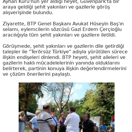
Ayhan Kuru'nun yer aldığı heyet, Güvenpark'ta bir
araya geldiği şehit yakınları ve gazilerle görüş
alışverişinde bulundu.
Ziyarette, BTP Genel Başkanı Avukat Hüseyin Baş'ın
selamı, eylemcilerin sözcüsü Gazi Erdem Çerçioğlu
aracılığıyla tüm şehit yakınları ve gazilere iletildi.
Görüşmede, şehit yakınları ve gazilerin dile getirdiği
talepler ile "Terörsüz Türkiye" adıyla yürütülen sürece
ilişkin endişeleri dinlendi. BTP heyeti, şehit aileleri ve
gazilerin haklı mücadelelerinin yanında olduklarını
belirterek, partinin konuya ilişkin değerlendirmelerini
ve çözüm önerilerini paylaştı.