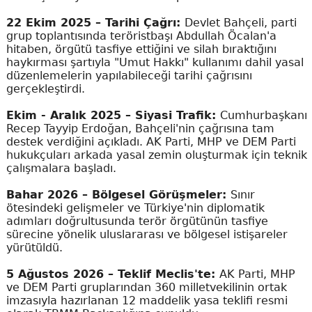
22 Ekim 2025 – Tarihi Çağrı:
Devlet Bahçeli, parti
grup toplantısında teröristbaşı Abdullah Öcalan'a
hitaben, örgütü tasfiye ettiğini ve silah bıraktığını
haykırması şartıyla "Umut Hakkı" kullanımı dahil yasal
düzenlemelerin yapılabileceği tarihi çağrısını
gerçekleştirdi.
Ekim - Aralık 2025 – Siyasi Trafik:
Cumhurbaşkanı
Recep Tayyip Erdoğan, Bahçeli'nin çağrısına tam
destek verdiğini açıkladı. AK Parti, MHP ve DEM Parti
hukukçuları arkada yasal zemin oluşturmak için teknik
çalışmalara başladı.
Bahar 2026 – Bölgesel Görüşmeler:
Sınır
ötesindeki gelişmeler ve Türkiye'nin diplomatik
adımları doğrultusunda terör örgütünün tasfiye
sürecine yönelik uluslararası ve bölgesel istişareler
yürütüldü.
5 Ağustos 2026 – Teklif Meclis'te:
AK Parti, MHP
ve DEM Parti gruplarından 360 milletvekilinin ortak
imzasıyla hazırlanan 12 maddelik yasa teklifi resmi