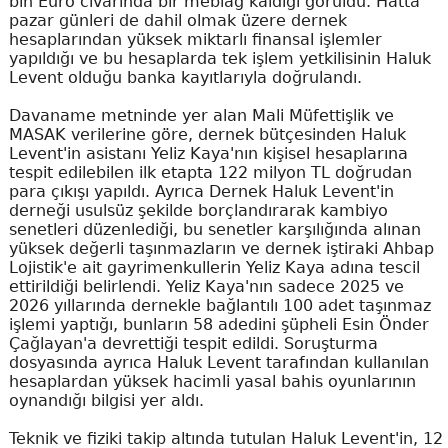
bin Euro civarında bir meblağ kaldığı görüldü. Hatta
pazar günleri de dahil olmak üzere dernek
hesaplarından yüksek miktarlı finansal işlemler
yapıldığı ve bu hesaplarda tek işlem yetkilisinin Haluk
Levent olduğu banka kayıtlarıyla doğrulandı.
Davaname metninde yer alan Mali Müfettişlik ve
MASAK verilerine göre, dernek bütçesinden Haluk
Levent'in asistanı Yeliz Kaya'nın kişisel hesaplarına
tespit edilebilen ilk etapta 122 milyon TL doğrudan
para çıkışı yapıldı. Ayrıca Dernek Haluk Levent'in
derneği usulsüz şekilde borçlandırarak kambiyo
senetleri düzenlediği, bu senetler karşılığında alınan
yüksek değerli taşınmazların ve dernek iştiraki Ahbap
Lojistik'e ait gayrimenkullerin Yeliz Kaya adına tescil
ettirildiği belirlendi. Yeliz Kaya'nın sadece 2025 ve
2026 yıllarında dernekle bağlantılı 100 adet taşınmaz
işlemi yaptığı, bunların 58 adedini şüpheli Esin Önder
Çağlayan'a devrettiği tespit edildi. Soruşturma
dosyasında ayrıca Haluk Levent tarafından kullanılan
hesaplardan yüksek hacimli yasal bahis oyunlarının
oynandığı bilgisi yer aldı.
Teknik ve fiziki takip altında tutulan Haluk Levent'in, 12