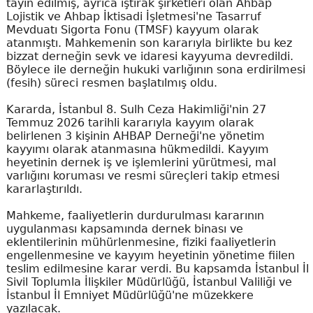
tayin edilmiş, ayrıca iştirak şirketleri olan Ahbap
Lojistik ve Ahbap İktisadi İşletmesi'ne Tasarruf
Mevduatı Sigorta Fonu (TMSF) kayyum olarak
atanmıştı. Mahkemenin son kararıyla birlikte bu kez
bizzat derneğin sevk ve idaresi kayyuma devredildi.
Böylece ile derneğin hukuki varlığının sona erdirilmesi
(fesih) süreci resmen başlatılmış oldu.
Kararda, İstanbul 8. Sulh Ceza Hakimliği'nin 27
Temmuz 2026 tarihli kararıyla kayyım olarak
belirlenen 3 kişinin AHBAP Derneği'ne yönetim
kayyımı olarak atanmasına hükmedildi. Kayyım
heyetinin dernek iş ve işlemlerini yürütmesi, mal
varlığını koruması ve resmi süreçleri takip etmesi
kararlaştırıldı.
Mahkeme, faaliyetlerin durdurulması kararının
uygulanması kapsamında dernek binası ve
eklentilerinin mühürlenmesine, fiziki faaliyetlerin
engellenmesine ve kayyım heyetinin yönetime fiilen
teslim edilmesine karar verdi. Bu kapsamda İstanbul İl
Sivil Toplumla İlişkiler Müdürlüğü, İstanbul Valiliği ve
İstanbul İl Emniyet Müdürlüğü'ne müzekkere
yazılacak.