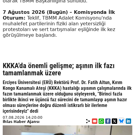
olarak TBMM Başkanlığına sunuldu.
7 Ağustos 2026 (Bugün) – Komisyonda İlk
Oturum:
Teklif, TBMM Adalet Komisyonu'nda
muhalefet partilerinin fiziki alan yetersizliği
protestoları ve sert tartışmalar eşliğinde ilk kez
görüşülmeye başlandı.
KKKA'da önemli gelişme; aşının ilk fazı
tamamlanmak üzere
Erciyes Üniversitesi (ERÜ) Rektörü Prof. Dr. Fatih Altun, Kırım
Kongo Kanamalı Ateşi (KKKA) hastalığı aşısının çalışmalarında ilk
fazın tamamlanmak üzere olduğunu söyleyerek, "Birinci fazla
birlikte ikinci ve üçüncü faz sürecini de tamamlayıp aşının hazır
olması süreçlerine doğru düzenli istikrarlı bir ilerleme
içerisindeyiz" dedi
07.08.2026 14:20:00
İhlas Haber Ajansı