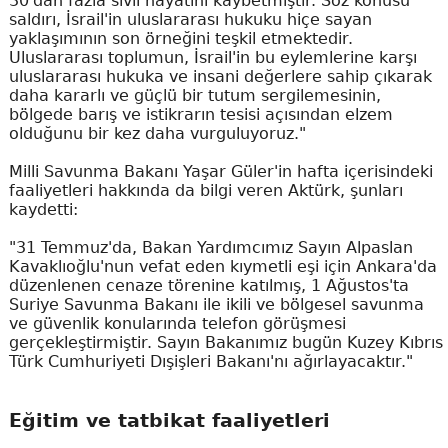
30'dan fazla sivil hayatını kaybetmiştir. Söz konusu
saldırı, İsrail'in uluslararası hukuku hiçe sayan
yaklaşımının son örneğini teşkil etmektedir.
Uluslararası toplumun, İsrail'in bu eylemlerine karşı
uluslararası hukuka ve insani değerlere sahip çıkarak
daha kararlı ve güçlü bir tutum sergilemesinin,
bölgede barış ve istikrarın tesisi açısından elzem
olduğunu bir kez daha vurguluyoruz."
Milli Savunma Bakanı Yaşar Güler'in hafta içerisindeki
faaliyetleri hakkında da bilgi veren Aktürk, şunları
kaydetti:
"31 Temmuz'da, Bakan Yardımcımız Sayın Alpaslan
Kavaklıoğlu'nun vefat eden kıymetli eşi için Ankara'da
düzenlenen cenaze törenine katılmış, 1 Ağustos'ta
Suriye Savunma Bakanı ile ikili ve bölgesel savunma
ve güvenlik konularında telefon görüşmesi
gerçekleştirmiştir. Sayın Bakanımız bugün Kuzey Kıbrıs
Türk Cumhuriyeti Dışişleri Bakanı'nı ağırlayacaktır."
Eğitim ve tatbikat faaliyetleri