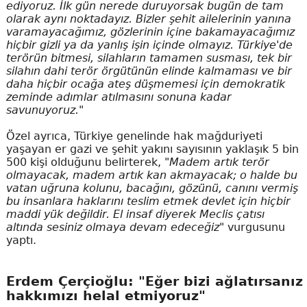
ediyoruz. İlk gün nerede duruyorsak bugün de tam
olarak aynı noktadayız. Bizler şehit ailelerinin yanına
varamayacağımız, gözlerinin içine bakamayacağımız
hiçbir gizli ya da yanlış işin içinde olmayız. Türkiye'de
terörün bitmesi, silahların tamamen susması, tek bir
silahın dahi terör örgütünün elinde kalmaması ve bir
daha hiçbir ocağa ateş düşmemesi için demokratik
zeminde adımlar atılmasını sonuna kadar
savunuyoruz."
Özel ayrıca, Türkiye genelinde hak mağduriyeti
yaşayan er gazi ve şehit yakını sayısının yaklaşık 5 bin
500 kişi olduğunu belirterek,
"Madem artık terör
olmayacak, madem artık kan akmayacak; o halde bu
vatan uğruna kolunu, bacağını, gözünü, canını vermiş
bu insanlara haklarını teslim etmek devlet için hiçbir
maddi yük değildir. El insaf diyerek Meclis çatısı
altında sesiniz olmaya devam edeceğiz"
vurgusunu
yaptı.
Erdem Çerçioğlu: "Eğer bizi ağlatırsanız
hakkımızı helal etmiyoruz"