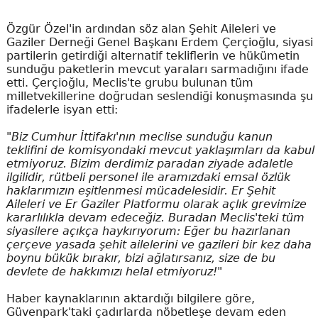
Özgür Özel'in ardından söz alan Şehit Aileleri ve
Gaziler Derneği Genel Başkanı Erdem Çerçioğlu, siyasi
partilerin getirdiği alternatif tekliflerin ve hükümetin
sunduğu paketlerin mevcut yaraları sarmadığını ifade
etti. Çerçioğlu, Meclis'te grubu bulunan tüm
milletvekillerine doğrudan seslendiği konuşmasında şu
ifadelerle isyan etti:
"Biz Cumhur İttifakı'nın meclise sunduğu kanun
teklifini de komisyondaki mevcut yaklaşımları da kabul
etmiyoruz. Bizim derdimiz paradan ziyade adaletle
ilgilidir, rütbeli personel ile aramızdaki emsal özlük
haklarımızın eşitlenmesi mücadelesidir. Er Şehit
Aileleri ve Er Gaziler Platformu olarak açlık grevimize
kararlılıkla devam edeceğiz. Buradan Meclis'teki tüm
siyasilere açıkça haykırıyorum: Eğer bu hazırlanan
çerçeve yasada şehit ailelerini ve gazileri bir kez daha
boynu bükük bırakır, bizi ağlatırsanız, size de bu
devlete de hakkımızı helal etmiyoruz!"
Haber kaynaklarının aktardığı bilgilere göre,
Güvenpark'taki çadırlarda nöbetleşe devam eden