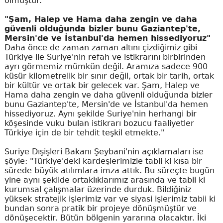
olmuştur.
"Şam, Halep ve Hama daha zengin ve daha
güvenli olduğunda bizler bunu Gaziantep'te,
Mersin'de ve İstanbul'da hemen hissediyoruz"
Daha önce de zaman zaman altını çizdiğimiz gibi
Türkiye ile Suriye'nin refah ve istikrarını birbirinden
ayrı görmemiz mümkün değil. Aramıza sadece 900
küsür kilometrelik bir sınır değil, ortak bir tarih, ortak
bir kültür ve ortak bir gelecek var. Şam, Halep ve
Hama daha zengin ve daha güvenli olduğunda bizler
bunu Gaziantep'te, Mersin'de ve İstanbul'da hemen
hissediyoruz. Aynı şekilde Suriye'nin herhangi bir
köşesinde vuku bulan istikrarı bozucu faaliyetler
Türkiye için de bir tehdit teşkil etmekte."
Suriye Dışişleri Bakanı Şeybani'nin açıklamaları ise
şöyle: "Türkiye'deki kardeşlerimizle tabii ki kısa bir
sürede büyük atılımlara imza attık. Bu süreçte bugün
yine aynı şekilde ortaklıklarımız arasında ve tabii ki
kurumsal çalışmalar üzerinde durduk. Bildiğiniz
yüksek stratejik işlerimiz var ve siyasi işlerimiz tabii ki
bundan sonra pratik bir projeye dönüşmüştür ve
dönüşecektir. Bütün bölgenin yararına olacaktır. İki