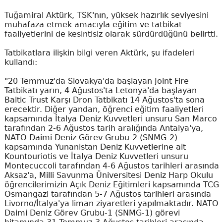
Tuğamiral Aktürk, TSK'nın, yüksek hazırlık seviyesini
muhafaza etmek amacıyla eğitim ve tatbikat
faaliyetlerini de kesintisiz olarak sürdürdüğünü belirtti.
Tatbikatlara ilişkin bilgi veren Aktürk, şu ifadeleri
kullandı:
"20 Temmuz'da Slovakya'da başlayan Joint Fire
Tatbikatı yarın, 4 Ağustos'ta Letonya'da başlayan
Baltic Trust Karşı Dron Tatbikatı 14 Ağustos'ta sona
erecektir. Diğer yandan, öğrenci eğitim faaliyetleri
kapsamında İtalya Deniz Kuvvetleri unsuru San Marco
tarafından 2-6 Ağustos tarih aralığında Antalya'ya,
NATO Daimi Deniz Görev Grubu-2 (SNMG-2)
kapsamında Yunanistan Deniz Kuvvetlerine ait
Kountouriotis ve İtalya Deniz Kuvvetleri unsuru
Montecuccoli tarafından 4-6 Ağustos tarihleri arasında
Aksaz'a, Milli Savunma Üniversitesi Deniz Harp Okulu
öğrencilerimizin Açık Deniz Eğitimleri kapsamında TCG
Osmangazi tarafından 5-7 Ağustos tarihleri arasında
Livorno/İtalya'ya liman ziyaretleri yapılmaktadır. NATO
Daimi Deniz Görev Grubu-1 (SNMG-1) görevi