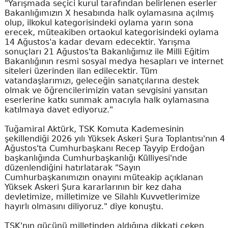
"Yarışmada seçici kurul tarafından belirlenen eserler
Bakanlığımızın X hesabında halk oylamasına açılmış
olup, ilkokul kategorisindeki oylama yarın sona
erecek, müteakiben ortaokul kategorisindeki oylama
14 Ağustos'a kadar devam edecektir. Yarışma
sonuçları 21 Ağustos'ta Bakanlığımız ile Milli Eğitim
Bakanlığının resmi sosyal medya hesapları ve internet
siteleri üzerinden ilan edilecektir. Tüm
vatandaşlarımızı, geleceğin sanatçılarına destek
olmak ve öğrencilerimizin vatan sevgisini yansıtan
eserlerine katkı sunmak amacıyla halk oylamasına
katılmaya davet ediyoruz."
Tuğamiral Aktürk, TSK Komuta Kademesinin
şekillendiği 2026 yılı Yüksek Askeri Şura Toplantısı'nın 4
Ağustos'ta Cumhurbaşkanı Recep Tayyip Erdoğan
başkanlığında Cumhurbaşkanlığı Külliyesi'nde
düzenlendiğini hatırlatarak "Sayın
Cumhurbaşkanımızın onayını müteakip açıklanan
Yüksek Askeri Şura kararlarının bir kez daha
devletimize, milletimize ve Silahlı Kuvvetlerimize
hayırlı olmasını diliyoruz." diye konuştu.
TSK'nın gücünü milletinden aldığına dikkati çeken