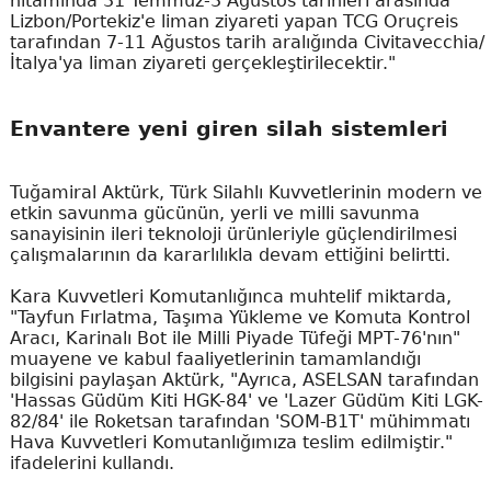
hitamında 31 Temmuz-3 Ağustos tarihleri arasında
Lizbon/Portekiz'e liman ziyareti yapan TCG Oruçreis
tarafından 7-11 Ağustos tarih aralığında Civitavecchia/
İtalya'ya liman ziyareti gerçekleştirilecektir."
Envantere yeni giren silah sistemleri
Tuğamiral Aktürk, Türk Silahlı Kuvvetlerinin modern ve
etkin savunma gücünün, yerli ve milli savunma
sanayisinin ileri teknoloji ürünleriyle güçlendirilmesi
çalışmalarının da kararlılıkla devam ettiğini belirtti.
Kara Kuvvetleri Komutanlığınca muhtelif miktarda,
"Tayfun Fırlatma, Taşıma Yükleme ve Komuta Kontrol
Aracı, Karinalı Bot ile Milli Piyade Tüfeği MPT-76'nın"
muayene ve kabul faaliyetlerinin tamamlandığı
bilgisini paylaşan Aktürk, "Ayrıca, ASELSAN tarafından
'Hassas Güdüm Kiti HGK-84' ve 'Lazer Güdüm Kiti LGK-
82/84' ile Roketsan tarafından 'SOM-B1T' mühimmatı
Hava Kuvvetleri Komutanlığımıza teslim edilmiştir."
ifadelerini kullandı.