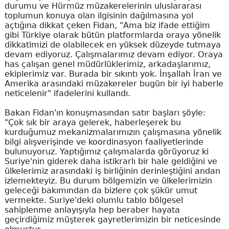
durumu ve Hürmüz müzakerelerinin uluslararası
toplumun konuya olan ilgisinin dağılmasına yol
açtığına dikkat çeken Fidan, "Ama biz ifade ettiğim
gibi Türkiye olarak bütün platformlarda oraya yönelik
dikkatimizi de olabilecek en yüksek düzeyde tutmaya
devam ediyoruz. Çalışmalarımız devam ediyor. Oraya
has çalışan genel müdürlüklerimiz, arkadaşlarımız,
ekiplerimiz var. Burada bir sıkıntı yok. İnşallah İran ve
Amerika arasındaki müzakereler bugün bir iyi haberle
neticelenir" ifadelerini kullandı.
Bakan Fidan'ın konuşmasından satır başları şöyle:
"Çok sık bir araya gelerek, haberleşerek bu
kurduğumuz mekanizmalarımızın çalışmasına yönelik
bilgi alışverişinde ve koordinasyon faaliyetlerinde
bulunuyoruz. Yaptığımız çalışmalarda görüyoruz ki
Suriye'nin giderek daha istikrarlı bir hale geldiğini ve
ülkelerimiz arasındaki iş birliğinin derinleştiğini andan
izlemekteyiz. Bu durum bölgemizin ve ülkelerimizin
geleceği bakımından da bizlere çok şükür umut
vermekte. Suriye'deki olumlu tablo bölgesel
sahiplenme anlayışıyla hep beraber hayata
geçirdiğimiz müşterek gayretlerimizin bir neticesinde