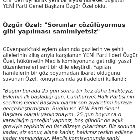
CHP'den ayrılarak yeni bir siyasi hareket başlatan
YENİ Parti Genel Başkanı Özgür Özel oldu.
Özgür Özel: "Sorunlar çözülüyormuş
gibi yapılması samimiyetsiz"
Güvenpark'taki eylem alanında gazilerin ve şehit
ailelerinin alkışlarıyla karşılanan YENİ Parti lideri Özgür
Özel, hükümetin Meclis komisyonuna getirdiği yasal
düzenlemeleri sert bir dille eleştirdi. Yapılan
hamlelerin bir göz boyamadan ibaret olduğunu
savunan Özel, konuşmasında şu ifadeleri kullandı:
"Bugün burada 25 gün sonra bir kez daha birlikteyiz.
Eylemin ilk başladığı gün, Cumhuriyet Halk Partisi'nin
seçilmiş Genel Başkanı olarak son ziyaretimi buraya
gerçekleştirmiştim. Bugün ise YENİ Parti Genel
Başkanı olarak yanınızdayım. 25 gün boyunca o
kararlılığın gereğini yaptınız, beş gündür de açlık
greviyle tepkinizi en üst düzeye çıkardınız. Biz sonuna
kadar, siz sonuç alana kadar, hakkınız teslim edilene
kadar yanınızdayız. Meclis komisyonunda sanki