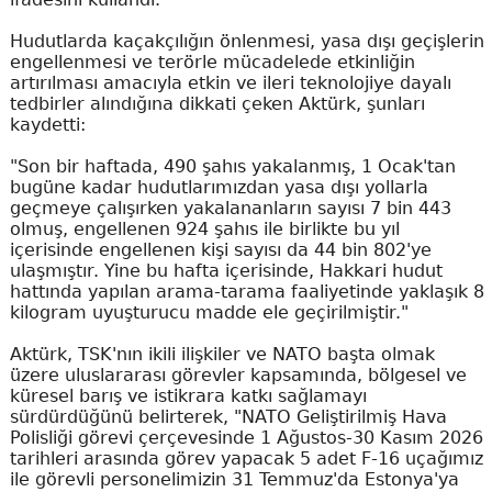
Hudutlarda kaçakçılığın önlenmesi, yasa dışı geçişlerin
engellenmesi ve terörle mücadelede etkinliğin
artırılması amacıyla etkin ve ileri teknolojiye dayalı
tedbirler alındığına dikkati çeken Aktürk, şunları
kaydetti:
"Son bir haftada, 490 şahıs yakalanmış, 1 Ocak'tan
bugüne kadar hudutlarımızdan yasa dışı yollarla
geçmeye çalışırken yakalananların sayısı 7 bin 443
olmuş, engellenen 924 şahıs ile birlikte bu yıl
içerisinde engellenen kişi sayısı da 44 bin 802'ye
ulaşmıştır. Yine bu hafta içerisinde, Hakkari hudut
hattında yapılan arama-tarama faaliyetinde yaklaşık 8
kilogram uyuşturucu madde ele geçirilmiştir."
Aktürk, TSK'nın ikili ilişkiler ve NATO başta olmak
üzere uluslararası görevler kapsamında, bölgesel ve
küresel barış ve istikrara katkı sağlamayı
sürdürdüğünü belirterek, "NATO Geliştirilmiş Hava
Polisliği görevi çerçevesinde 1 Ağustos-30 Kasım 2026
tarihleri arasında görev yapacak 5 adet F-16 uçağımız
ile görevli personelimizin 31 Temmuz'da Estonya'ya