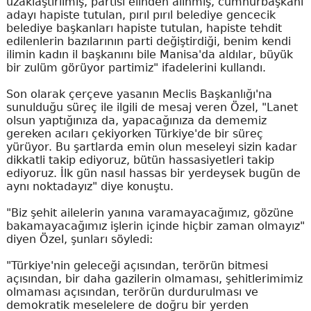
uzaklaştırılmış, partisi elinden alınmış, cumhurbaşkanı
adayı hapiste tutulan, pırıl pırıl belediye gencecik
belediye başkanları hapiste tutulan, hapiste tehdit
edilenlerin bazılarının parti değiştirdiği, benim kendi
ilimin kadın il başkanını bile Manisa'da aldılar, büyük
bir zulüm görüyor partimiz" ifadelerini kullandı.
Son olarak çerçeve yasanın Meclis Başkanlığı'na
sunulduğu süreç ile ilgili de mesaj veren Özel, "Lanet
olsun yaptığınıza da, yapacağınıza da dememiz
gereken acıları çekiyorken Türkiye'de bir süreç
yürüyor. Bu şartlarda emin olun meseleyi sizin kadar
dikkatli takip ediyoruz, bütün hassasiyetleri takip
ediyoruz. İlk gün nasıl hassas bir yerdeysek bugün de
aynı noktadayız" diye konuştu.
"Biz şehit ailelerin yanına varamayacağımız, gözüne
bakamayacağımız işlerin içinde hiçbir zaman olmayız"
diyen Özel, şunları söyledi:
"Türkiye'nin geleceği açısından, terörün bitmesi
açısından, bir daha gazilerin olmaması, şehitlerimimiz
olmaması açısından, terörün durdurulması ve
demokratik meselelere de doğru bir yerden