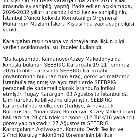
Türkiye'nin SEEBRIG Karargahı'na 2007-2011 yılları
arasında ev sahipliği yaptığı ifade edilen açıklamada,
2026-2032 yılları arasında ikinci kez ev sahipliğinin,
İstanbul 3'üncü Kolordu Komutanlığı Orgeneral
Muharrem Mazlum İskora Kışlası'nda yapılacağı bilgisi
verildi.
Karargahın taşınmasına ve detaylarına ilişkin bilgi
verilen açıklamada, şu ifadeler kullanıldı:
"Bu kapsamda, Kumanovo/Kuzey Makedonya'da
konuşlu bulunan SEEBRIG Karargahı 19-21 Temmuz
2026 tarihleri arasında SEEBRIG Karargahı
envanterinde bulunan tüm araç, gereç ve malzeme
İstanbul'a taşınmış ve aynı tarihlerde SEEBRIG
personeli de kademeli olarak İstanbul'a intikal
etmiştir. Tugay Karargahı 03 Ağustos'ta İstanbul'da
tam harekat kabiliyetine ulaşmıştır. SEEBRIG
Karargahı'nda 6 ülkeden (Türkiye, Arnavutluk,
Bulgaristan, Yunanistan, Romanya, Kuzey Makedonya)
halihazırda 28 çekirdek personel (12 Türk/16 yabancı)
görev yapmaktadır. 27 Ağustos'ta SEEBRIG
Karargahının Aktivasyon, Komuta Devir Teslim ve
27'nci Kuruluş Yıldönümü törenlerinin birlikte