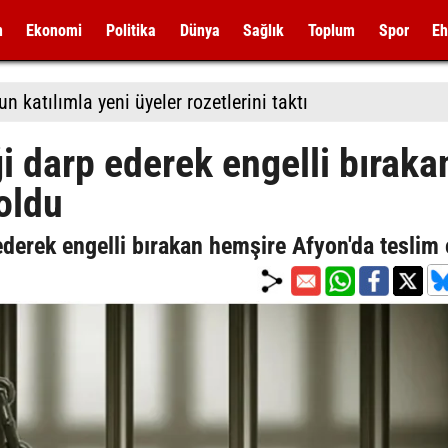
m
Ekonomi
Politika
Dünya
Sağlık
Toplum
Spor
Eh
 katılımla yeni üyeler rozetlerini taktı
 darp ederek engelli bıraka
oldu
erek engelli bırakan hemşire Afyon'da teslim 