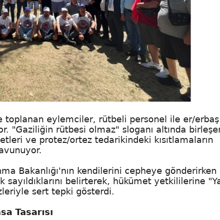
 toplanan eylemciler, rütbeli personel ile er/erbaş
. "Gaziliğin rütbesi olmaz" sloganı altında birleşe
tleri ve protez/ortez tedarikindeki kısıtlamaların
savunuyor.
ma Bakanlığı'nın kendilerini cepheye gönderirken
sayıldıklarını belirterek, hükümet yetkililerine "Ya
eriyle sert tepki gösterdi.
asa Tasarısı