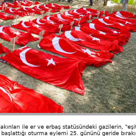
akınları ile er ve erbaş statüsündeki gazilerin, "eşi
 başlattığı oturma eylemi 25. gününü geride bırak