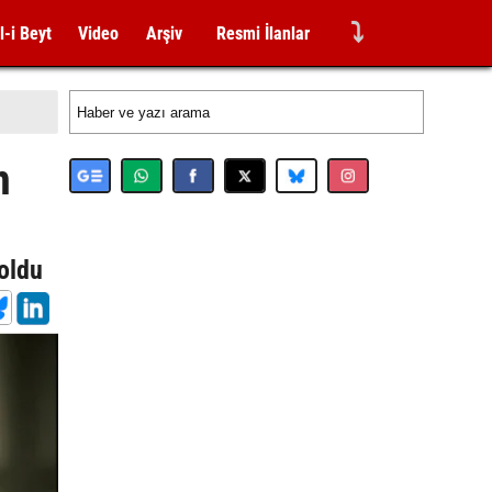
⤵
l-i Beyt
Video
Arşiv
Resmi İlanlar
n
oldu