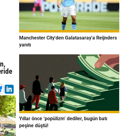
Manchester City'den Galatasaray'a Reijnders
yanıtı
n,
eride
Yıllar önce ‘popülizm’ dediler, bugün batı
peşine düştü!