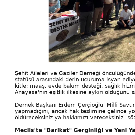
Şehit Aileleri ve Gaziler Derneği öncülüğünde
statüsü arasındaki derin uçuruma isyan ediyor
kitle; maaş, evde bakım desteği, sağlık hizme
Anayasa'nın eşitlik ilkesine aykırı olduğunu 
Dernek Başkanı Erdem Çerçioğlu, Milli Savun
yapmadığını, ancak hak teslimine gelince yok 
öldüreceksiniz ya hakkımızı vereceksiniz" sözl
Meclis'te "Barikat" Gerginliği ve Yeni Y