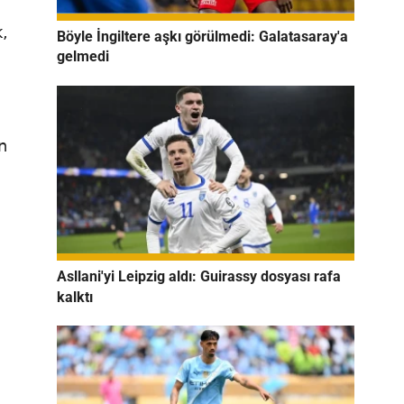
,
Böyle İngiltere aşkı görülmedi: Galatasaray'a
gelmedi
i
n
Asllani'yi Leipzig aldı: Guirassy dosyası rafa
kalktı