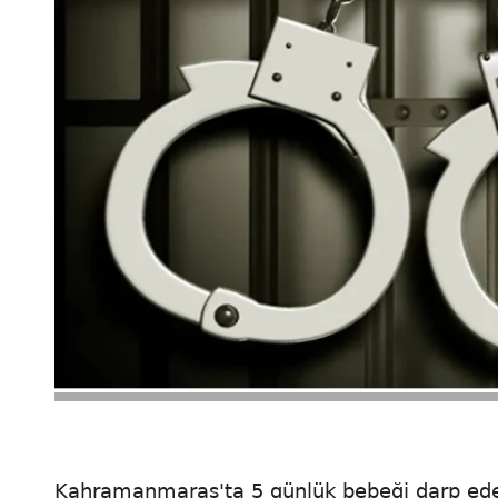
Kahramanmaraş'ta 5 günlük bebeği darp eder