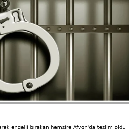
ek engelli bırakan hemşire Afyon'da teslim oldu