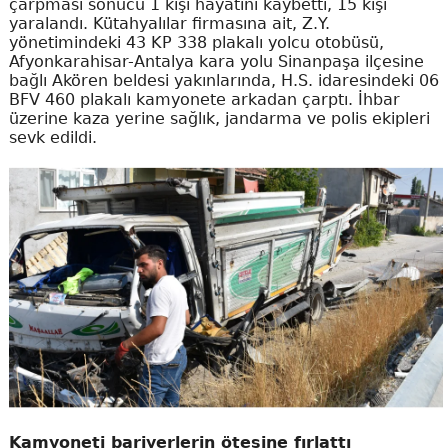
çarpması sonucu 1 kişi hayatını kaybetti, 15 kişi
yaralandı. Kütahyalılar firmasına ait, Z.Y.
yönetimindeki 43 KP 338 plakalı yolcu otobüsü,
Afyonkarahisar-Antalya kara yolu Sinanpaşa ilçesine
bağlı Akören beldesi yakınlarında, H.S. idaresindeki 06
BFV 460 plakalı kamyonete arkadan çarptı. İhbar
üzerine kaza yerine sağlık, jandarma ve polis ekipleri
sevk edildi.
Kamyoneti bariyerlerin ötesine fırlattı