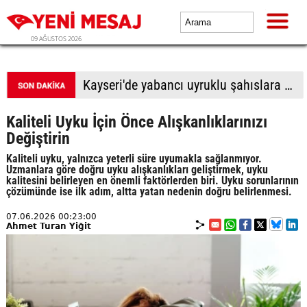
09 AĞUSTOS 2026
BTP Antalya İl Başkanlığından yoğun mesai: İl binasında ve Manavgat'ta üye buluşmaları
Kaliteli Uyku İçin Önce Alışkanlıklarınızı
Değiştirin
Kaliteli uyku, yalnızca yeterli süre uyumakla sağlanmıyor.
Uzmanlara göre doğru uyku alışkanlıkları geliştirmek, uyku
kalitesini belirleyen en önemli faktörlerden biri. Uyku sorunlarının
çözümünde ise ilk adım, altta yatan nedenin doğru belirlenmesi.
07.06.2026 00:23:00
Ahmet Turan Yiğit