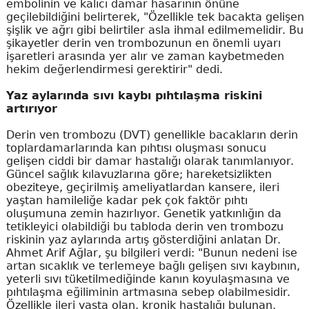
embolinin ve kalıcı damar hasarının önüne
geçilebildiğini belirterek, "Özellikle tek bacakta gelişen
şişlik ve ağrı gibi belirtiler asla ihmal edilmemelidir. Bu
şikayetler derin ven trombozunun en önemli uyarı
işaretleri arasında yer alır ve zaman kaybetmeden
hekim değerlendirmesi gerektirir" dedi.
Yaz aylarında sıvı kaybı pıhtılaşma riskini
artırıyor
Derin ven trombozu (DVT) genellikle bacakların derin
toplardamarlarında kan pıhtısı oluşması sonucu
gelişen ciddi bir damar hastalığı olarak tanımlanıyor.
Güncel sağlık kılavuzlarına göre; hareketsizlikten
obeziteye, geçirilmiş ameliyatlardan kansere, ileri
yaştan hamileliğe kadar pek çok faktör pıhtı
oluşumuna zemin hazırlıyor. Genetik yatkınlığın da
tetikleyici olabildiği bu tabloda derin ven trombozu
riskinin yaz aylarında artış gösterdiğini anlatan Dr.
Ahmet Arif Ağlar, şu bilgileri verdi: "Bunun nedeni ise
artan sıcaklık ve terlemeye bağlı gelişen sıvı kaybının,
yeterli sıvı tüketilmediğinde kanın koyulaşmasına ve
pıhtılaşma eğiliminin artmasına sebep olabilmesidir.
Özellikle ileri yaşta olan, kronik hastalığı bulunan,