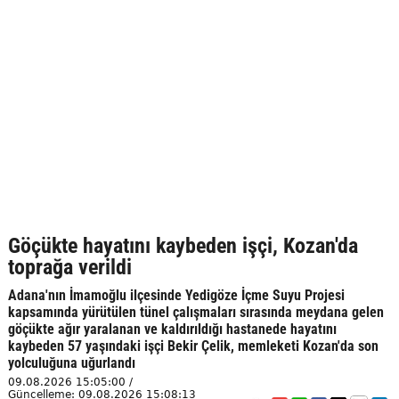
Göçükte hayatını kaybeden işçi, Kozan'da
toprağa verildi
Adana'nın İmamoğlu ilçesinde Yedigöze İçme Suyu Projesi
kapsamında yürütülen tünel çalışmaları sırasında meydana gelen
göçükte ağır yaralanan ve kaldırıldığı hastanede hayatını
kaybeden 57 yaşındaki işçi Bekir Çelik, memleketi Kozan'da son
yolculuğuna uğurlandı
09.08.2026 15:05:00 /
Güncelleme: 09.08.2026 15:08:13