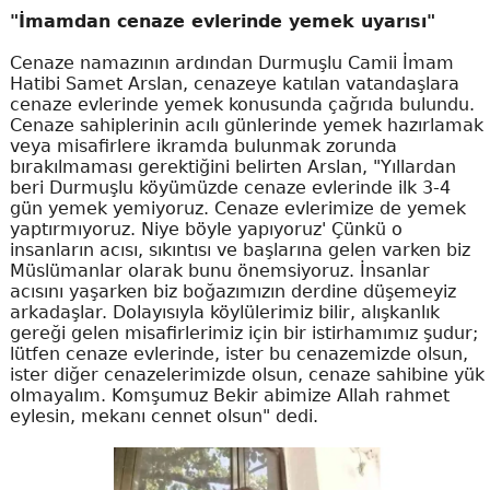
"İmamdan cenaze evlerinde yemek uyarısı"
Cenaze namazının ardından Durmuşlu Camii İmam
Hatibi Samet Arslan, cenazeye katılan vatandaşlara
cenaze evlerinde yemek konusunda çağrıda bulundu.
Cenaze sahiplerinin acılı günlerinde yemek hazırlamak
veya misafirlere ikramda bulunmak zorunda
bırakılmaması gerektiğini belirten Arslan, "Yıllardan
beri Durmuşlu köyümüzde cenaze evlerinde ilk 3-4
gün yemek yemiyoruz. Cenaze evlerimize de yemek
yaptırmıyoruz. Niye böyle yapıyoruz' Çünkü o
insanların acısı, sıkıntısı ve başlarına gelen varken biz
Müslümanlar olarak bunu önemsiyoruz. İnsanlar
acısını yaşarken biz boğazımızın derdine düşemeyiz
arkadaşlar. Dolayısıyla köylülerimiz bilir, alışkanlık
gereği gelen misafirlerimiz için bir istirhamımız şudur;
lütfen cenaze evlerinde, ister bu cenazemizde olsun,
ister diğer cenazelerimizde olsun, cenaze sahibine yük
olmayalım. Komşumuz Bekir abimize Allah rahmet
eylesin, mekanı cennet olsun" dedi.