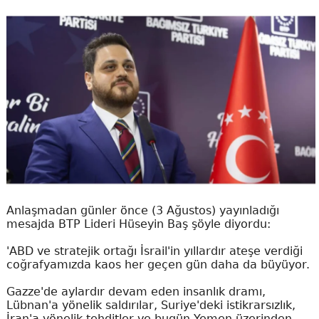
Anlaşmadan günler önce (3 Ağustos) yayınladığı
mesajda BTP Lideri Hüseyin Baş şöyle diyordu:
'ABD ve stratejik ortağı İsrail'in yıllardır ateşe verdiği
coğrafyamızda kaos her geçen gün daha da büyüyor.
Gazze'de aylardır devam eden insanlık dramı,
Lübnan'a yönelik saldırılar, Suriye'deki istikrarsızlık,
İran'a yönelik tehditler ve bugün Yemen üzerinden