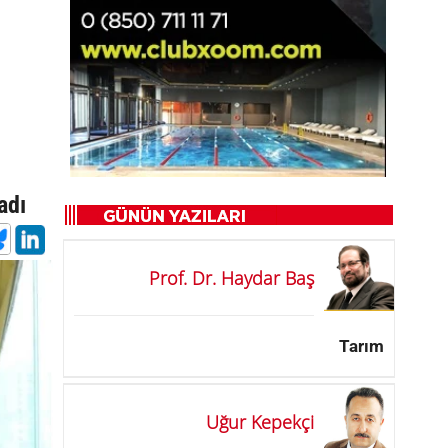
e
adı
Prof. Dr. Haydar Baş
Tarım
Uğur Kepekçi