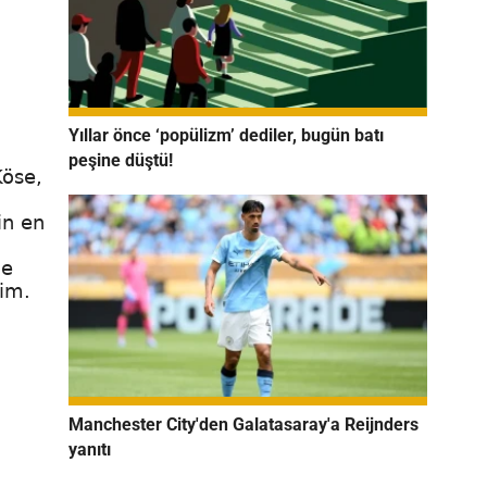
Yıllar önce ‘popülizm’ dediler, bugün batı
peşine düştü!
Köse,
in en
ce
im.
Manchester City'den Galatasaray'a Reijnders
yanıtı