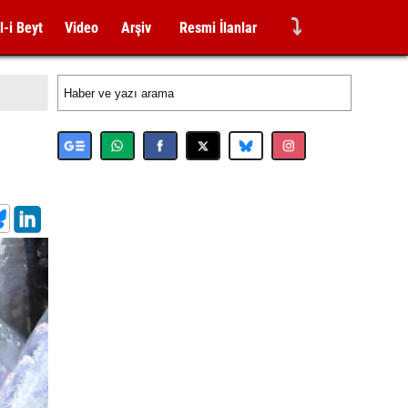
⤵
l-i Beyt
Video
Arşiv
Resmi İlanlar