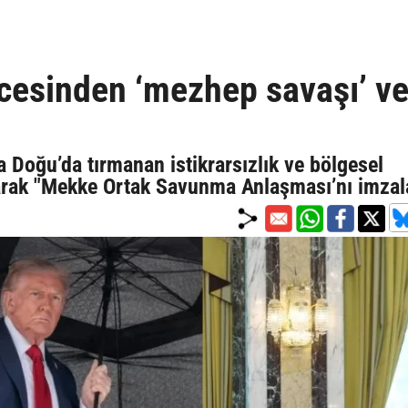
ncesinden ‘mezhep savaşı’ v
a Doğu’da tırmanan istikrarsızlık ve bölgesel
atarak "Mekke Ortak Savunma Anlaşması’nı imzal