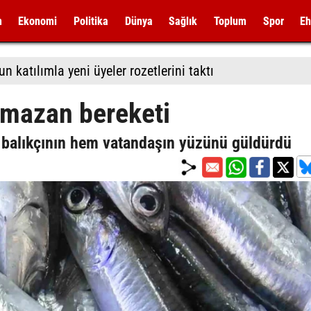
m
Ekonomi
Politika
Dünya
Sağlık
Toplum
Spor
Eh
 katılımla yeni üyeler rozetlerini taktı
amazan bereketi
 balıkçının hem vatandaşın yüzünü güldürdü