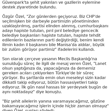
Güvenpark'ta şehit yakınları ve gazilerin eylemine
destek ziyaretinde bulundu.
Özgür Özel, "Zor günlerden geçiyoruz. Biz CHP'de
seçilmişken bir darbeyle partimizin yönetiminden
uzaklaştırılmış, partisi elinden alınmış, cumhurbaşkanı
adayı hapiste tutulan, pırıl pırıl belediye gencecik
belediye başkanları hapiste tutulan, hapiste tehdit
edilenlerin bazılarının parti değiştirdiği, benim kendi
ilimin kadın il başkanını bile Manisa'da aldılar, büyük
bir zulüm görüyor partimiz" ifadelerini kullandı.
Son olarak çerçeve yasanın Meclis Başkanlığı'na
sunulduğu süreç ile ilgili de mesaj veren Özel, "Lanet
olsun yaptığınıza da, yapacağınıza da dememiz
gereken acıları çekiyorken Türkiye'de bir süreç
yürüyor. Bu şartlarda emin olun meseleyi sizin kadar
dikkatli takip ediyoruz, bütün hassasiyetleri takip
ediyoruz. İlk gün nasıl hassas bir yerdeysek bugün de
aynı noktadayız" diye konuştu.
"Biz şehit ailelerin yanına varamayacağımız, gözüne
bakamayacağımız işlerin içinde hiçbir zaman olmayız"
diyen Özel, şunları söyledi: