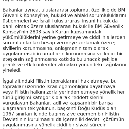
Bakanlar ayrıca, uluslararası topluma, özellikle de BM
Güvenlik Konseyi'ne, hukuki ve ahlaki sorumluluklarını
üstlenmeleri ve İsrail'i uluslararası insani hukuk da
dahil olmak üzere uluslararası hukuk ile BM Güvenlik
Konseyi'nin 2803 sayılı Kararı kapsamındaki
yükümlülüklerini yerine getirmeye ve ciddi ihlallerden
sorumlu olanları hesap vermeye zorlamak üzere;
sivillerin korunmasına, anlaşmanın tam olarak
uygulanması için umutların korunmasına ve kalıcı bir
ateşkesin sağlanmasına katkıda bulunacak şekilde
pratik ve etkili önlemler almaları yönündeki çağrılarını
yineledi.
İşgal altındaki Filistin topraklarını ilhak etmeye, bu
topraklar üzerinde İsrail egemenliğini dayatmaya
veya Filistin halkını zorla yerinden etmeye yönelik her
türlü girişimi kategorik olarak reddettiklerini
vurgulayan Bakanlar, adil ve kapsamlı bir barışa
ulaşmanın tek yolunun, başkenti Doğu Kudüs olan
1967 sınırları içinde bağımsız ve egemen bir Filistin
Devleti'nin kurulmasını da içeren iki devletli çözümün
uygulanmasına yönelik ciddi bir siyasi sürecin