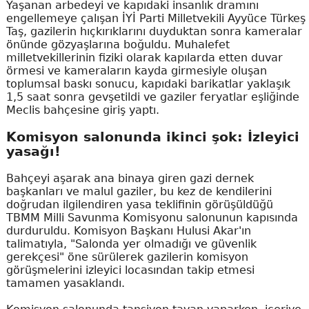
Yaşanan arbedeyi ve kapıdaki insanlık dramını
engellemeye çalışan İYİ Parti Milletvekili Ayyüce Türkeş
Taş, gazilerin hıçkırıklarını duyduktan sonra kameralar
önünde gözyaşlarına boğuldu. Muhalefet
milletvekillerinin fiziki olarak kapılarda etten duvar
örmesi ve kameraların kayda girmesiyle oluşan
toplumsal baskı sonucu, kapıdaki barikatlar yaklaşık
1,5 saat sonra gevşetildi ve gaziler feryatlar eşliğinde
Meclis bahçesine giriş yaptı.
Komisyon salonunda ikinci şok: İzleyici
yasağı!
Bahçeyi aşarak ana binaya giren gazi dernek
başkanları ve malul gaziler, bu kez de kendilerini
doğrudan ilgilendiren yasa teklifinin görüşüldüğü
TBMM Milli Savunma Komisyonu salonunun kapısında
durduruldu. Komisyon Başkanı Hulusi Akar'ın
talimatıyla, "Salonda yer olmadığı ve güvenlik
gerekçesi" öne sürülerek gazilerin komisyon
görüşmelerini izleyici locasından takip etmesi
tamamen yasaklandı.