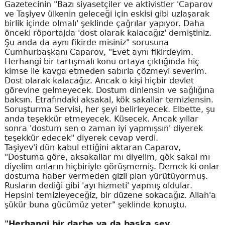
Gazetecinin "Bazı siyasetçiler ve aktivistler 'Caparov
ve Taşiyev ülkenin geleceği için eskisi gibi uzlaşarak
birlik içinde olmalı' şeklinde çağrılar yapıyor. Daha
önceki röportajda 'dost olarak kalacağız' demiştiniz.
Şu anda da aynı fikirde misiniz" sorusuna
Cumhurbaşkanı Caparov, "Evet aynı fikirdeyim.
Herhangi bir tartışmalı konu ortaya çıktığında hiç
kimse ile kavga etmeden sabırla çözmeyi severim.
Dost olarak kalacağız. Ancak o kişi hiçbir devlet
görevine gelmeyecek. Dostum dinlensin ve sağlığına
baksın. Etrafındaki aksakal, kök sakallar temizlensin.
Soruşturma Servisi, her şeyi belirleyecek. Elbette, şu
anda teşekkür etmeyecek. Küsecek. Ancak yıllar
sonra 'dostum sen o zaman iyi yapmışsın' diyerek
teşekkür edecek" diyerek cevap verdi.
Taşiyev'i dün kabul ettiğini aktaran Caparov,
"Dostuma göre, aksakallar mı diyelim, gök sakal mı
diyelim onların hiçbiriyle görüşmemiş. Demek ki onlar
dostuma haber vermeden gizli plan yürütüyormuş.
Rusların dediği gibi 'ayı hizmeti' yapmış oldular.
Hepsini temizleyeceğiz, bir düzene sokacağız. Allah'a
şükür buna gücümüz yeter" şeklinde konuştu.
"Herhangi bir darbe ya da başka şey