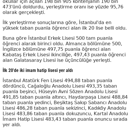
okullar için açılan 198 bin 905 kontenjanın 190 bin
473'ünü doldurdu, yerleştirme oranı ise yüzde 95,76
olarak gerçekleşti.
İlk yerleştirme sonuçlarına göre, İstanbul'da en
yüksek taban puanla öğrenci alan ilk 20 lise belli oldu.
Buna göre İstanbul Erkek Lisesi 500 tam puanla
öğrenci alarak birinci oldu. Almanca bölümüne 500,
İngilizce bölümüne 497,75 puanla öğrenci alan
Kabataş Erkek Lisesi ikinciliğe, 497,43 puanla öğrenci
alan Galatasaray Lisesi ise üçüncülüğe yerleşti.
İlk 20'de iki imam hatip lisesi yer aldı
İstanbul Atatürk Fen Lisesi 494,88 taban puanla
dördüncü, Cağaloğlu Anadolu Lisesi 493,35 taban
puanla beşinci, Hüseyin Avni Sözen Anadolu Lisesi
491,85 taban puanla altıncı, Haydarpaşa Lisesi 488,84
taban puanla yedinci, Beşiktaş Sakıp Sabancı Anadolu
Lisesi 486,28 taban puanla sekizinci, Kadıköy Anadolu
Lisesi 483,86 taban puanla dokuzuncu, Kartal Anadolu
İmam Hatip Lisesi 483,43 taban puanla onuncu sırada
yer aldı.