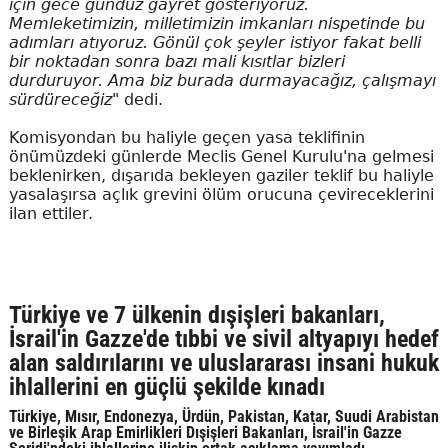
için gece gündüz gayret gösteriyoruz.
Memleketimizin, milletimizin imkanları nispetinde bu
adımları atıyoruz. Gönül çok şeyler istiyor fakat belli
bir noktadan sonra bazı mali kısıtlar bizleri
durduruyor. Ama biz burada durmayacağız, çalışmayı
sürdüreceğiz"
dedi.
Komisyondan bu haliyle geçen yasa teklifinin
önümüzdeki günlerde Meclis Genel Kurulu'na gelmesi
beklenirken, dışarıda bekleyen gaziler teklif bu haliyle
yasalaşırsa açlık grevini ölüm orucuna çevireceklerini
ilan ettiler.
Türkiye ve 7 ülkenin dışişleri bakanları,
İsrail'in Gazze'de tıbbi ve sivil altyapıyı hedef
alan saldırılarını ve uluslararası insani hukuk
ihlallerini en güçlü şekilde kınadı
Türkiye, Mısır, Endonezya, Ürdün, Pakistan, Katar, Suudi Arabistan
ve Birleşik Arap Emirlikleri Dışişleri Bakanları, İsrail'in Gazze