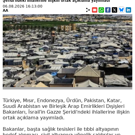
Şeridi'ndeki ihlallerine ilişkin ortak açıklama yayımladı
06.08.2026 16:13:00
AA
Türkiye, Mısır, Endonezya, Ürdün, Pakistan, Katar,
Suudi Arabistan ve Birleşik Arap Emirlikleri Dışişleri
Bakanları, İsrail'in Gazze Şeridi'ndeki ihlallerine ilişkin
ortak açıklama yayımladı.
Bakanlar, başta sağlık tesisleri ile tıbbi altyapının
hedef alınması, sivil altyapıya yönelik saldırılar ve