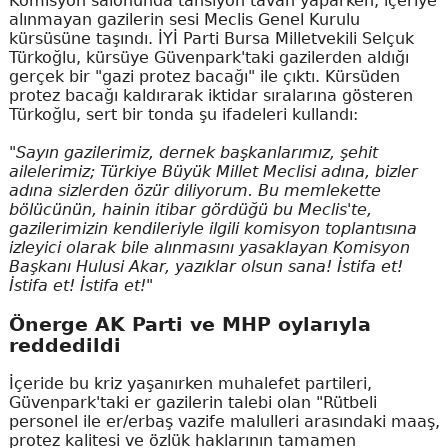
Komisyon salonunda tansiyon tavan yaparken, içeriye
alınmayan gazilerin sesi Meclis Genel Kurulu
kürsüsüne taşındı. İYİ Parti Bursa Milletvekili Selçuk
Türkoğlu, kürsüye Güvenpark'taki gazilerden aldığı
gerçek bir "gazi protez bacağı" ile çıktı. Kürsüden
protez bacağı kaldırarak iktidar sıralarına gösteren
Türkoğlu, sert bir tonda şu ifadeleri kullandı:
"Sayın gazilerimiz, dernek başkanlarımız, şehit
ailelerimiz; Türkiye Büyük Millet Meclisi adına, bizler
adına sizlerden özür diliyorum. Bu memlekette
bölücünün, hainin itibar gördüğü bu Meclis'te,
gazilerimizin kendileriyle ilgili komisyon toplantısına
izleyici olarak bile alınmasını yasaklayan Komisyon
Başkanı Hulusi Akar, yazıklar olsun sana! İstifa et!
İstifa et! İstifa et!"
Önerge AK Parti ve MHP oylarıyla
reddedildi
İçeride bu kriz yaşanırken muhalefet partileri,
Güvenpark'taki er gazilerin talebi olan "Rütbeli
personel ile er/erbaş vazife malulleri arasındaki maaş,
protez kalitesi ve özlük haklarının tamamen