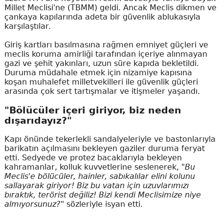
Millet Meclisi'ne (TBMM) geldi. Ancak Meclis dikmen ve
çankaya kapılarında adeta bir güvenlik ablukasıyla
karşılaştılar.
Giriş kartları basılmasına rağmen emniyet güçleri ve
meclis koruma amirliği tarafından içeriye alınmayan
gazi ve şehit yakınları, uzun süre kapıda bekletildi.
Duruma müdahale etmek için nizamiye kapısına
koşan muhalefet milletvekilleri ile güvenlik güçleri
arasında çok sert tartışmalar ve itişmeler yaşandı.
"Bölücüler içeri giriyor, biz neden
dışarıdayız?"
Kapı önünde tekerlekli sandalyeleriyle ve bastonlarıyla
barikatın açılmasını bekleyen gaziler duruma feryat
etti. Sedyede ve protez bacaklarıyla bekleyen
kahramanlar, kolluk kuvvetlerine seslenerek,
"Bu
Meclis'e bölücüler, hainler, sabıkalılar elini kolunu
sallayarak giriyor! Biz bu vatan için uzuvlarımızı
bıraktık, terörist değiliz! Bizi kendi Meclisimize niye
almıyorsunuz?"
sözleriyle isyan etti.