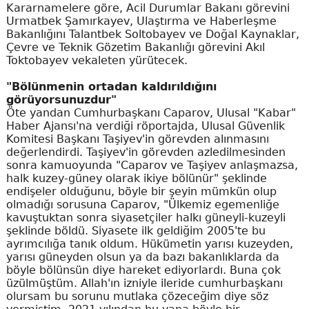
Kararnamelere göre, Acil Durumlar Bakanı görevini
Urmatbek Şamırkayev, Ulaştırma ve Haberleşme
Bakanlığını Talantbek Soltobayev ve Doğal Kaynaklar,
Çevre ve Teknik Gözetim Bakanlığı görevini Akıl
Toktobayev vekaleten yürütecek.
"Bölünmenin ortadan kaldırıldığını
görüyorsunuzdur"
Öte yandan Cumhurbaşkanı Caparov, Ulusal "Kabar"
Haber Ajansı'na verdiği röportajda, Ulusal Güvenlik
Komitesi Başkanı Taşiyev'in görevden alınmasını
değerlendirdi. Taşiyev'in görevden azledilmesinden
sonra kamuoyunda "Caparov ve Taşiyev anlaşmazsa,
halk kuzey-güney olarak ikiye bölünür" şeklinde
endişeler olduğunu, böyle bir şeyin mümkün olup
olmadığı sorusuna Caparov, "Ülkemiz egemenliğe
kavuştuktan sonra siyasetçiler halkı güneyli-kuzeyli
şeklinde böldü. Siyasete ilk geldiğim 2005'te bu
ayrımcılığa tanık oldum. Hükümetin yarısı kuzeyden,
yarısı güneyden olsun ya da bazı bakanlıklarda da
böyle bölünsün diye hareket ediyorlardı. Buna çok
üzülmüştüm. Allah'ın izniyle ileride cumhurbaşkanı
olursam bu sorunu mutlaka çözeceğim diye söz