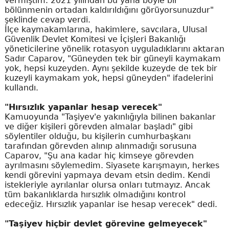
vermiştim. 2021 yılından bu yana böyle bir
bölünmenin ortadan kaldırıldığını görüyorsunuzdur"
şeklinde cevap verdi.
İlçe kaymakamlarına, hakimlere, savcılara, Ulusal
Güvenlik Devlet Komitesi ve İçişleri Bakanlığı
yöneticilerine yönelik rotasyon uyguladıklarını aktaran
Sadır Caparov, "Güneyden tek bir güneyli kaymakam
yok, hepsi kuzeyden. Aynı şekilde kuzeyde de tek bir
kuzeyli kaymakam yok, hepsi güneyden" ifadelerini
kullandı.
"Hırsızlık yapanlar hesap verecek"
Kamuoyunda "Taşiyev'e yakınlığıyla bilinen bakanlar
ve diğer kişileri görevden almalar başladı" gibi
söylentiler olduğu, bu kişilerin cumhurbaşkanı
tarafından görevden alınıp alınmadığı sorusuna
Caparov, "Şu ana kadar hiç kimseye görevden
ayrılmasını söylemedim. Siyasete karışmayın, herkes
kendi görevini yapmaya devam etsin dedim. Kendi
istekleriyle ayrılanlar olursa onları tutmayız. Ancak
tüm bakanlıklarda hırsızlık olmadığını kontrol
edeceğiz. Hırsızlık yapanlar ise hesap verecek" dedi.
"Taşiyev hiçbir devlet görevine gelmeyecek"