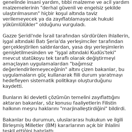
genelinde insani yardım, tıbbi malzeme ve acil yardım
malzemelerinin "derhal güvenli ve engelsiz şekilde
ulaştırılmasının" hiçbir koşul altında taviz
verilemeyecek ya da zayıflatılamayacak hukuki
yükümlülükler" olduğunu vurguladı.
Gazze Şeridi'nde İsrail tarafından sürdürülen ihlallerin,
işgal altındaki Batı Şeria'da yerleşimciler tarafından
gerçekleştirilen saldırılardan, yasa dışı yerleşimlerin
genişletilmesinden ve "işgal altındaki Kudüs'teki"
mevcut statükoyu tek taraflı olarak değiştirmeyi
amaçlayan uygulamalardan "bağımsız
değerlendirilemeyeceğinin" altını çizen bakanlar, bu
uygulamaların güç kullanarak fiili durum yaratmayı
hedefleyen sistematik politikayı oluşturduğunu
kaydetti.
Bunların iki devletli çözümün temelini zayıflattığını
aktaran bakanlar, söz konusu faaliyetlerin Filistin
halkının meşru haklarını "marjinalleştirdiğini" bildirdi.
Bakanlar bu durumun, uluslararası hukukun ve ilgili
Birleşmiş Milletler (BM) kararlarının açık bir ihlalini
teşkil ettiğini hatırlattı.