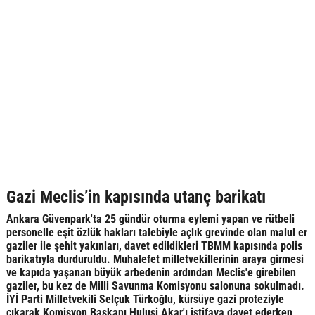
Gazi Meclis’in kapısında utanç barikatı
Ankara Güvenpark'ta 25 gündür oturma eylemi yapan ve rütbeli
personelle eşit özlük hakları talebiyle açlık grevinde olan malul er
gaziler ile şehit yakınları, davet edildikleri TBMM kapısında polis
barikatıyla durduruldu. Muhalefet milletvekillerinin araya girmesi
ve kapıda yaşanan büyük arbedenin ardından Meclis'e girebilen
gaziler, bu kez de Milli Savunma Komisyonu salonuna sokulmadı.
İYİ Parti Milletvekili Selçuk Türkoğlu, kürsüye gazi proteziyle
çıkarak Komisyon Başkanı Hulusi Akar'ı istifaya davet ederken,