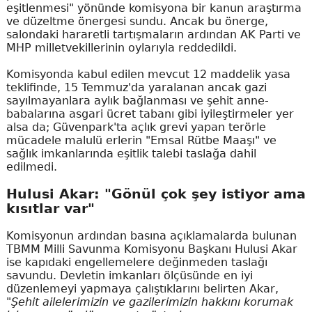
eşitlenmesi" yönünde komisyona bir kanun araştırma
ve düzeltme önergesi sundu. Ancak bu önerge,
salondaki hararetli tartışmaların ardından AK Parti ve
MHP milletvekillerinin oylarıyla reddedildi.
Komisyonda kabul edilen mevcut 12 maddelik yasa
teklifinde, 15 Temmuz'da yaralanan ancak gazi
sayılmayanlara aylık bağlanması ve şehit anne-
babalarına asgari ücret tabanı gibi iyileştirmeler yer
alsa da; Güvenpark'ta açlık grevi yapan terörle
mücadele malulü erlerin "Emsal Rütbe Maaşı" ve
sağlık imkanlarında eşitlik talebi taslağa dahil
edilmedi.
Hulusi Akar: "Gönül çok şey istiyor ama
kısıtlar var"
Komisyonun ardından basına açıklamalarda bulunan
TBMM Milli Savunma Komisyonu Başkanı Hulusi Akar
ise kapıdaki engellemelere değinmeden taslağı
savundu. Devletin imkanları ölçüsünde en iyi
düzenlemeyi yapmaya çalıştıklarını belirten Akar,
"Şehit ailelerimizin ve gazilerimizin hakkını korumak