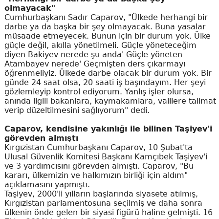
olmayacak"
Cumhurbaşkanı Sadır Caparov, "Ülkede herhangi bir
darbe ya da başka bir şey olmayacak. Buna yasalar
müsaade etmeyecek. Bunun için bir durum yok. Ülke
güçle değil, akılla yönetilmeli. Güçle yöneteceğim
diyen Bakiyev nerede şu anda' Güçle yöneten
Atambayev nerede' Geçmişten ders çıkarmayı
öğrenmeliyiz. Ülkede darbe olacak bir durum yok. Bir
günde 24 saat olsa, 20 saati iş başındayım. Her şeyi
gözlemleyip kontrol ediyorum. Yanlış işler olursa,
anında ilgili bakanlara, kaymakamlara, valilere talimat
verip düzeltilmesini sağlıyorum" dedi.
Caparov, kendisine yakınlığı ile bilinen Taşiyev'i
görevden almıştı
Kırgızistan Cumhurbaşkanı Caparov, 10 Şubat'ta
Ulusal Güvenlik Komitesi Başkanı Kamçıbek Taşiyev'i
ve 3 yardımcısını görevden almıştı. Caparov, "Bu
kararı, ülkemizin ve halkımızın birliği için aldım"
açıklamasını yapmıştı.
Taşiyev, 2000'li yılların başlarında siyasete atılmış,
Kırgızistan parlamentosuna seçilmiş ve daha sonra
ülkenin önde gelen bir siyasi figürü haline gelmişti. 16