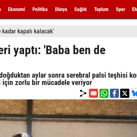
m
Ekonomi
Politika
Dünya
Sağlık
Toplum
Spor
Eh
 kadar kapalı kalacak'
eri yaptı: 'Baba ben de
doğduktan aylar sonra serebral palsi teşhisi k
i için zorlu bir mücadele veriyor