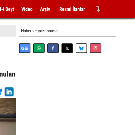
⤵
l-i Beyt
Video
Arşiv
Resmi İlanlar
onulan