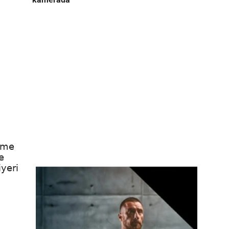
neme
e
yeri