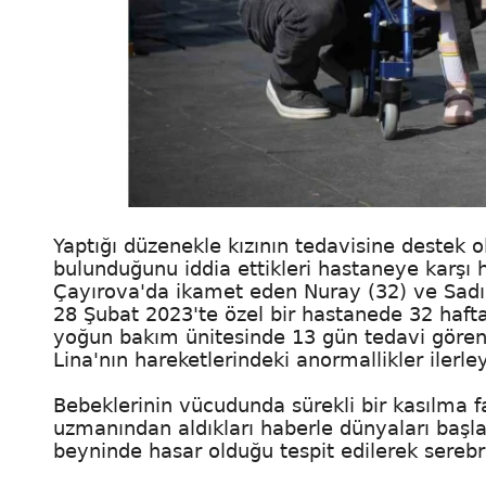
Yaptığı düzenekle kızının tedavisine destek o
bulunduğunu iddia ettikleri hastaneye karşı 
Çayırova'da ikamet eden Nuray (32) ve Sadık 
28 Şubat 2023'te özel bir hastanede 32 haft
yoğun bakım ünitesinde 13 gün tedavi gören v
Lina'nın hareketlerindeki anormallikler ilerle
Bebeklerinin vücudunda sürekli bir kasılma fa
uzmanından aldıkları haberle dünyaları başla
beyninde hasar olduğu tespit edilerek serebral