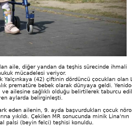
lan aile, diğer yandan da teşhis sürecinde ihmali
hukuk mücadelesi veriyor.
Yalçınkaya (42) çiftinin dördüncü çocukları olan 
alık prematüre bebek olarak dünyaya geldi. Yenid
e ailesine sağlıklı olduğu belirtilerek taburcu edi
yen aylarda belirginleşti.
rk eden ailenin, 9. ayda başvurdukları çocuk nörol
rına yıkıldı. Çekilen MR sonucunda minik Lina'nın
 palsi (beyin felci) teşhisi konuldu.