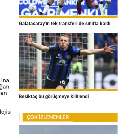
Galatasaray'ın tek transferi de sınıfta kaldı
Lina,
oğan
len
Beşiktaş bu görüşmeye kilitlendi
ojisi