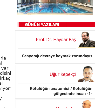
Prof. Dr. Haydar Baş
Senyorajı devreye koymak zorundayız
rla
i
 var,
disini
Uğur Kepekçi
irkaç
el
kiyor'
Kötülüğün anatomisi / Kötülüğün
gölgesinde insan -1-
'