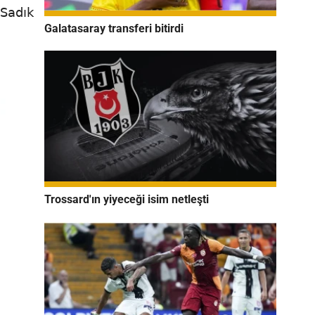
 Sadık
Galatasaray transferi bitirdi
Trossard'ın yiyeceği isim netleşti