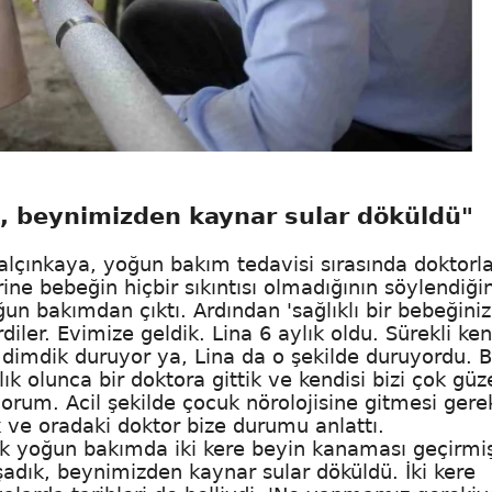
, beynimizden kaynar sular döküldü"
lçınkaya, yoğun bakım tedavisi sırasında doktorla
rine bebeğin hiçbir sıkıntısı olmadığının söylendiğin
ğun bakımdan çıktı. Ardından 'sağlıklı bir bebeğiniz
ler. Evimize geldik. Lina 6 aylık oldu. Sürekli ken
i dimdik duruyor ya, Lina da o şekilde duruyordu. B
lık olunca bir doktora gittik ve kendisi bizi çok güz
yorum. Acil şekilde çocuk nörolojisine gitmesi gere
ik ve oradaki doktor bize durumu anlattı.
k yoğun bakımda iki kere beyin kanaması geçirmiş
şadık, beynimizden kaynar sular döküldü. İki kere