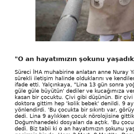
"O an hayatımızın şokunu yaşadık
Süreci İHA muhabirine anlatan anne Nuray Ya
sürekli iletişim halinde olduklarını ve kendile
ifade etti. Yalçınkaya, "Lina 13 gün sonra yo
güle güle büyütün' dediler ve kucağımıza verdi
kasan bir çocuktu. Çivi gibi düşünün. Bir çiv
doktora gittim hep 'kolik bebek' denildi. 9 ay
yönlendirdi. 'Bu çocukta bir sıkıntı var, görü
dedi. Lina 9 aylıkken çocuk nörolojisine gitt
Doğumhanedeki dosyaları da açtık. 'Bu çocu
dedi. Biz tabii ki o an hayatımızın şokunu ya