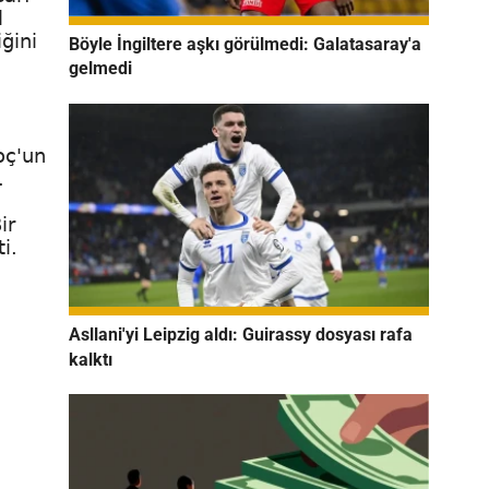
l
ğini
Böyle İngiltere aşkı görülmedi: Galatasaray'a
gelmedi
oç'un
.
ir
i.
Asllani'yi Leipzig aldı: Guirassy dosyası rafa
kalktı