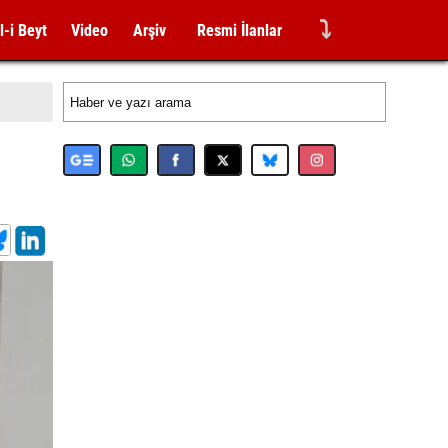
⤵
l-i Beyt
Video
Arşiv
Resmi İlanlar