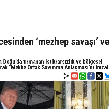
ncesinden ‘mezhep savaşı’ v
a Doğu’da tırmanan istikrarsızlık ve bölgesel
atarak "Mekke Ortak Savunma Anlaşması’nı imzal