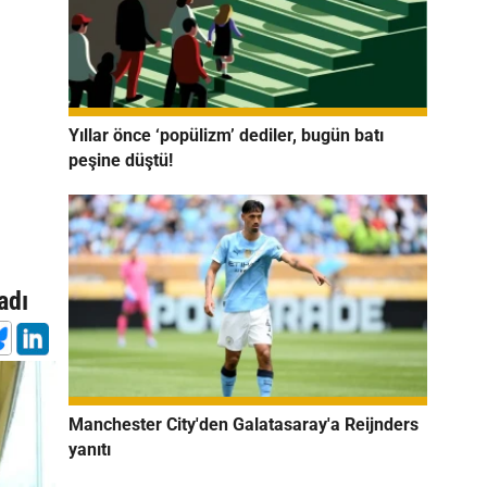
Yıllar önce ‘popülizm’ dediler, bugün batı
peşine düştü!
e
adı
Manchester City'den Galatasaray'a Reijnders
yanıtı