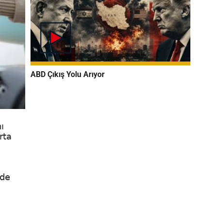
ABD Çıkış Yolu Arıyor
ı
rta
nde