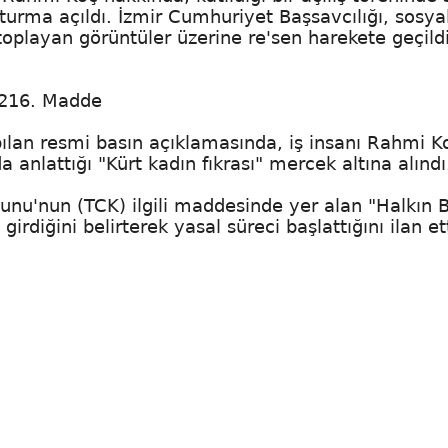
şturma açıldı. İzmir Cumhuriyet Başsavcılığı, sosya
oplayan görüntüler üzerine re'sen harekete geçildi
 216. Madde
pılan resmi basın açıklamasında, iş insanı Rahmi K
a anlattığı "Kürt kadın fıkrası" mercek altına alındı
nunu'nun (TCK) ilgili maddesinde yer alan "Halkın B
diğini belirterek yasal süreci başlattığını ilan ett