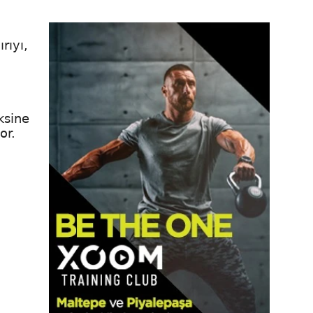
rıyı,
ksine
or.