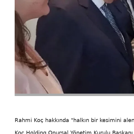
Rahmi Koç hakkında "halkın bir kesimini ale
Koç Holding Onursal Yönetim Kurulu Başkanı R