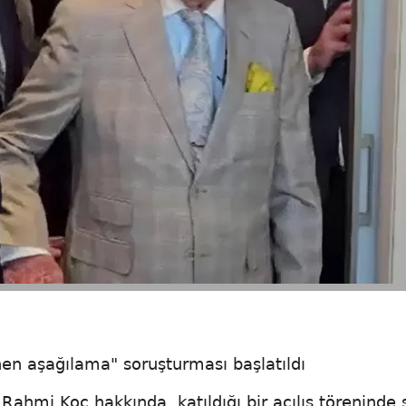
nen aşağılama" soruşturması başlatıldı
ahmi Koç hakkında, katıldığı bir açılış töreninde 