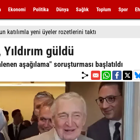
m
Ekonomi
Politika
Dünya
Sağlık
Toplum
Spor
Eh
 katılımla yeni üyeler rozetlerini taktı
ı, Yıldırım güldü
alenen aşağılama" soruşturması başlatıldı