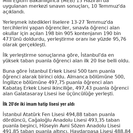
Milli Eğitim Bakanlığınca (MEB) 13 Haziran'da
uygulanan merkezi sınavın sonuçları, 10 Temmuz'da
açıklandı.
Yerleşmek istedikleri liselere 13-27 Temmuz'da
tercihlerini yapan öğrenciler, sınavla öğrenci alan
okullar için açılan 198 bin 905 kontenjanın 190 bin
473'ünü doldurdu, yerleştirme oranı ise yüzde 95,76
olarak gerçekleşti.
İlk yerleştirme sonuçlarına göre, İstanbul'da en
yüksek taban puanla öğrenci alan ilk 20 lise belli oldu.
Buna göre İstanbul Erkek Lisesi 500 tam puanla
öğrenci alarak birinci oldu. Almanca bölümüne 500,
İngilizce bölümüne 497,75 puanla öğrenci alan
Kabataş Erkek Lisesi ikinciliğe, 497,43 puanla öğrenci
alan Galatasaray Lisesi ise üçüncülüğe yerleşti.
İlk 20'de iki imam hatip lisesi yer aldı
İstanbul Atatürk Fen Lisesi 494,88 taban puanla
dördüncü, Cağaloğlu Anadolu Lisesi 493,35 taban
puanla beşinci, Hüseyin Avni Sözen Anadolu Lisesi
491,85 taban puanla altıncı, Haydarpaşa Lisesi 488,84