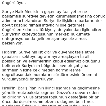
öngörülüyor.
Suriye Halk Meclisinin geçen ay faaliyetlerine
başlaması suretiyle devletin kurumsallaşmasına dönük
adımlarını hızlandıran Suriye ile ilişkilere parlamenter
boyut kazandırılması ihtiyacını dile getirmesi
öngörülen Fidan'ın, Türkiye'yi de yakından ilgilendiren,
Suriye'nin kuzeydoğusunun merkezi hükümete
entegrasyonunda gelinen aşamayı ele alması
bekleniyor.
Fidan'ın, Suriye'nin istikrar ve güvenlik tesis etme
çabalarını sekteye uğratmayı amaçlayan İsrail
politikaları ve eylemlerinin kabul edilemez olduğunu
belirterek Suriye'nin bölgede ilave bir çatışma
sarmalının içine çekilmeden normalleşme
doğrultusundaki adımlarını sürdürmesinin önemini
vurgulayacağı öngörülüyor.
İsrail'in, Barış Planı'nın ikinci aşamasına geçilmesine
yönelik mutabakata rağmen Gazze'de devam eden
saldırılarının uluslararası toplumun desteğiyle bir an
önce durdurulmasının elzem olduğunu belirtmesi