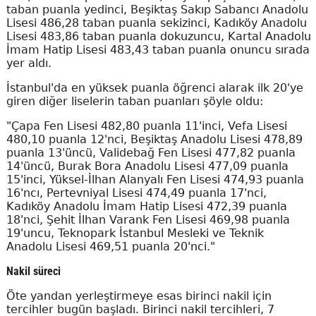
taban puanla yedinci, Beşiktaş Sakıp Sabancı Anadolu
Lisesi 486,28 taban puanla sekizinci, Kadıköy Anadolu
Lisesi 483,86 taban puanla dokuzuncu, Kartal Anadolu
İmam Hatip Lisesi 483,43 taban puanla onuncu sırada
yer aldı.
İstanbul'da en yüksek puanla öğrenci alarak ilk 20'ye
giren diğer liselerin taban puanları şöyle oldu:
"Çapa Fen Lisesi 482,80 puanla 11'inci, Vefa Lisesi
480,10 puanla 12'nci, Beşiktaş Anadolu Lisesi 478,89
puanla 13'üncü, Validebağ Fen Lisesi 477,82 puanla
14'üncü, Burak Bora Anadolu Lisesi 477,09 puanla
15'inci, Yüksel-İlhan Alanyalı Fen Lisesi 474,93 puanla
16'ncı, Pertevniyal Lisesi 474,49 puanla 17'nci,
Kadıköy Anadolu İmam Hatip Lisesi 472,39 puanla
18'nci, Şehit İlhan Varank Fen Lisesi 469,98 puanla
19'uncu, Teknopark İstanbul Mesleki ve Teknik
Anadolu Lisesi 469,51 puanla 20'nci."
Nakil süreci
Öte yandan yerleştirmeye esas birinci nakil için
tercihler bugün başladı. Birinci nakil tercihleri, 7