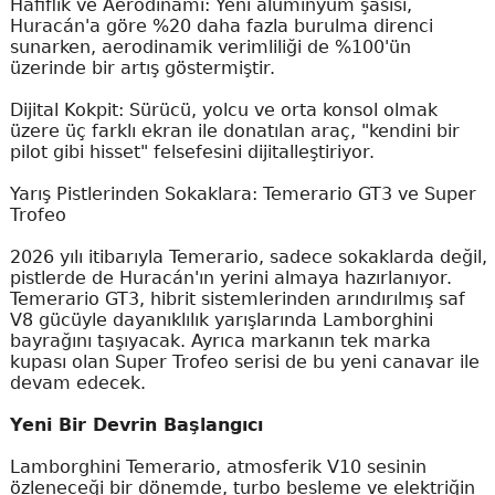
Hafiflik ve Aerodinami: Yeni alüminyum şasisi,
Huracán'a göre %20 daha fazla burulma direnci
sunarken, aerodinamik verimliliği de %100'ün
üzerinde bir artış göstermiştir.
Dijital Kokpit: Sürücü, yolcu ve orta konsol olmak
üzere üç farklı ekran ile donatılan araç, "kendini bir
pilot gibi hisset" felsefesini dijitalleştiriyor.
Yarış Pistlerinden Sokaklara: Temerario GT3 ve Super
Trofeo
2026 yılı itibarıyla Temerario, sadece sokaklarda değil,
pistlerde de Huracán'ın yerini almaya hazırlanıyor.
Temerario GT3, hibrit sistemlerinden arındırılmış saf
V8 gücüyle dayanıklılık yarışlarında Lamborghini
bayrağını taşıyacak. Ayrıca markanın tek marka
kupası olan Super Trofeo serisi de bu yeni canavar ile
devam edecek.
Yeni Bir Devrin Başlangıcı
Lamborghini Temerario, atmosferik V10 sesinin
özleneceği bir dönemde, turbo besleme ve elektriğin