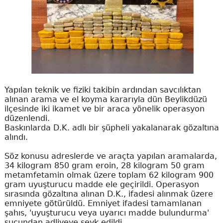
Yapılan teknik ve fiziki takibin ardından savcılıktan
alınan arama ve el koyma kararıyla dün Beylikdüzü
ilçesinde iki ikamet ve bir araca yönelik operasyon
düzenlendi.
Baskınlarda D.K. adlı bir şüpheli yakalanarak gözaltına
alındı.
Söz konusu adreslerde ve araçta yapılan aramalarda,
34 kilogram 850 gram eroin, 28 kilogram 50 gram
metamfetamin olmak üzere toplam 62 kilogram 900
gram uyuşturucu madde ele geçirildi. Operasyon
sırasında gözaltına alınan D.K., ifadesi alınmak üzere
emniyete götürüldü. Emniyet ifadesi tamamlanan
şahıs, 'uyuşturucu veya uyarıcı madde bulundurma'
suçundan adliyeye sevk edildi.