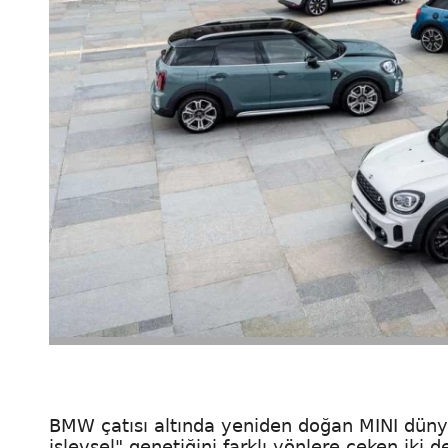
BMW çatısı altında yeniden doğan MINI dü
işlevsel" genetiğini farklı yönlere çeken iki d