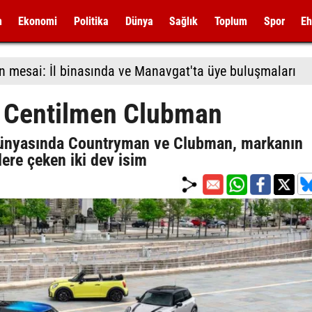
m
Ekonomi
Politika
Dünya
Sağlık
Toplum
Spor
Eh
n mesai: İl binasında ve Manavgat'ta üye buluşmaları
 Centilmen Clubman
dünyasında Countryman ve Clubman, markanın
lere çeken iki dev isim