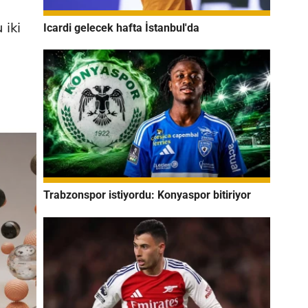
 iki
Icardi gelecek hafta İstanbul'da
Trabzonspor istiyordu: Konyaspor bitiriyor