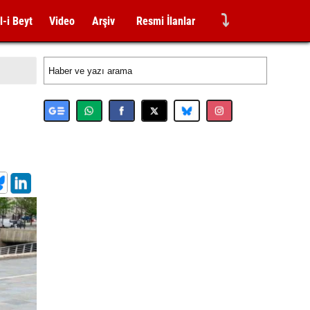
⤵
l-i Beyt
Video
Arşiv
Resmi İlanlar