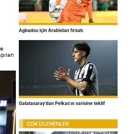
Agbadou için Arabistan fırsatı
ne
apılan
Galatasaray'dan Pelkas'ın varisine teklif