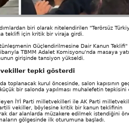
dımlardan biri olarak nitelendirilen "Terörsüz Türki
eklifi için kritik bir viraja girdi.
ünleşmenin Güçlendirilmesine Dair Kanun Teklifi"
ibarıyla TBMM Adalet Komisyonu'nda masaya yatır
nun girişinde tansiyon yükseldi.
 vekiller tepki gösterdi
a toplanacak kurul öncesinde, salon kapısının ge
, küçük bir salonda yapılması muhalefetin tepkisini 
İYİ Parti milletvekilleri ile AK Parti milletvekil
tili vekiller, böylesine kritik bir kanun teklifinin
rak dar alanlarda müzakere edilmek istendiğini ön
maların gölgesinde ilk oturumuna başladı.