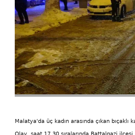
Malatya'da üç kadın arasında çıkan bıçaklı ka
Olay, saat 17.30 sıralarında Battalgazi ilçes