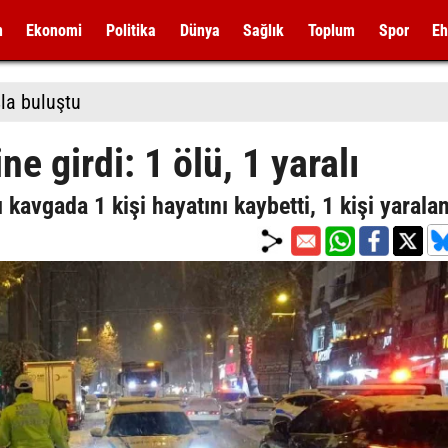
m
Ekonomi
Politika
Dünya
Sağlık
Toplum
Spor
Eh
la buluştu
ne girdi: 1 ölü, 1 yaralı
 kavgada 1 kişi hayatını kaybetti, 1 kişi yarala