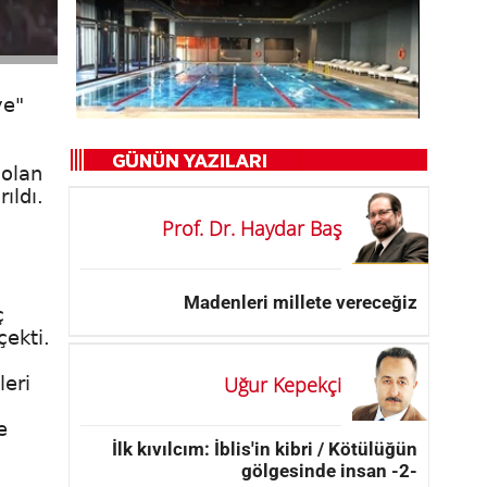
ye"
 olan
ıldı.
Prof. Dr. Haydar Baş
Madenleri millete vereceğiz
ç
çekti.
Uğur Kepekçi
leri
e
İlk kıvılcım: İblis'in kibri / Kötülüğün
gölgesinde insan -2-