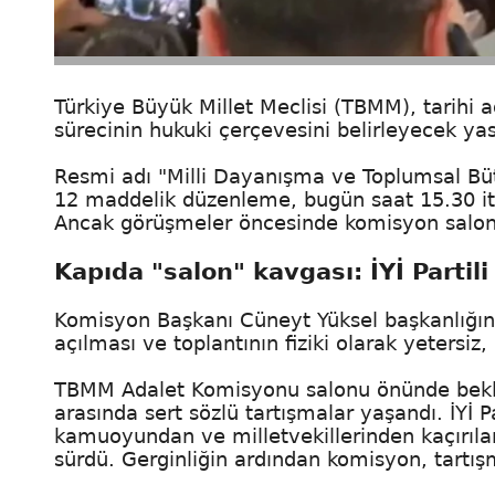
Türkiye Büyük Millet Meclisi (TBMM), tarihi a
sürecinin hukuki çerçevesini belirleyecek yasa t
Resmi adı "Milli Dayanışma ve Toplumsal Büt
12 maddelik düzenleme, bugün saat 15.30 it
Ancak görüşmeler öncesinde komisyon salonu
Kapıda "salon" kavgası: İYİ Partili
Komisyon Başkanı Cüneyt Yüksel başkanlığınd
açılması ve toplantının fiziki olarak yetersiz
TBMM Adalet Komisyonu salonu önünde bekleyen 
arasında sert sözlü tartışmalar yaşandı. İYİ Par
kamuoyundan ve milletvekillerinden kaçırıla
sürdü. Gerginliğin ardından komisyon, tartış