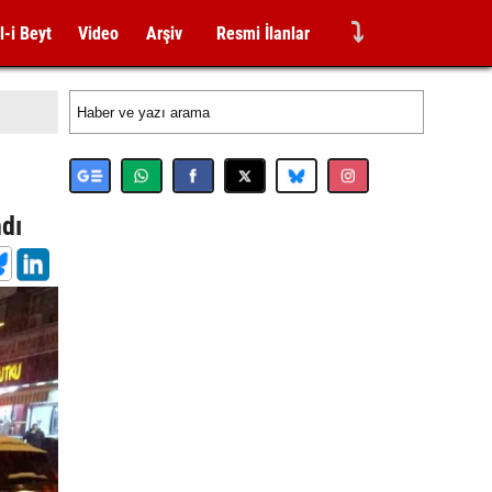
⤵
l-i Beyt
Video
Arşiv
Resmi İlanlar
ndı