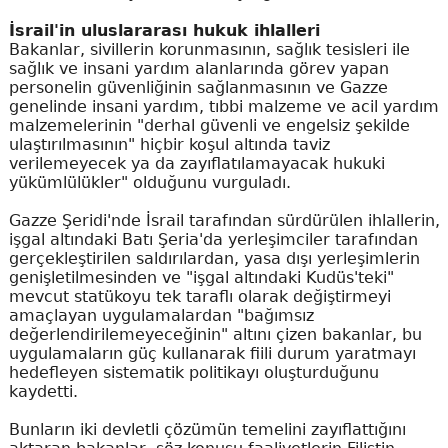
İsrail'in uluslararası hukuk ihlalleri
Bakanlar, sivillerin korunmasının, sağlık tesisleri ile
sağlık ve insani yardım alanlarında görev yapan
personelin güvenliğinin sağlanmasının ve Gazze
genelinde insani yardım, tıbbi malzeme ve acil yardım
malzemelerinin "derhal güvenli ve engelsiz şekilde
ulaştırılmasının" hiçbir koşul altında taviz
verilemeyecek ya da zayıflatılamayacak hukuki
yükümlülükler" olduğunu vurguladı.
Gazze Şeridi'nde İsrail tarafından sürdürülen ihlallerin,
işgal altındaki Batı Şeria'da yerleşimciler tarafından
gerçekleştirilen saldırılardan, yasa dışı yerleşimlerin
genişletilmesinden ve "işgal altındaki Kudüs'teki"
mevcut statükoyu tek taraflı olarak değiştirmeyi
amaçlayan uygulamalardan "bağımsız
değerlendirilemeyeceğinin" altını çizen bakanlar, bu
uygulamaların güç kullanarak fiili durum yaratmayı
hedefleyen sistematik politikayı oluşturduğunu
kaydetti.
Bunların iki devletli çözümün temelini zayıflattığını