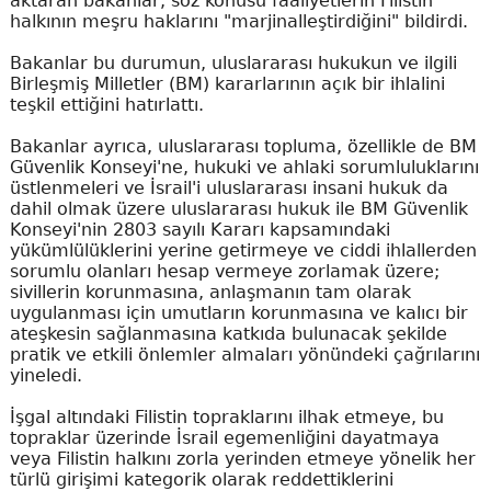
aktaran bakanlar, söz konusu faaliyetlerin Filistin
halkının meşru haklarını "marjinalleştirdiğini" bildirdi.
Bakanlar bu durumun, uluslararası hukukun ve ilgili
Birleşmiş Milletler (BM) kararlarının açık bir ihlalini
teşkil ettiğini hatırlattı.
Bakanlar ayrıca, uluslararası topluma, özellikle de BM
Güvenlik Konseyi'ne, hukuki ve ahlaki sorumluluklarını
üstlenmeleri ve İsrail'i uluslararası insani hukuk da
dahil olmak üzere uluslararası hukuk ile BM Güvenlik
Konseyi'nin 2803 sayılı Kararı kapsamındaki
yükümlülüklerini yerine getirmeye ve ciddi ihlallerden
sorumlu olanları hesap vermeye zorlamak üzere;
sivillerin korunmasına, anlaşmanın tam olarak
uygulanması için umutların korunmasına ve kalıcı bir
ateşkesin sağlanmasına katkıda bulunacak şekilde
pratik ve etkili önlemler almaları yönündeki çağrılarını
yineledi.
İşgal altındaki Filistin topraklarını ilhak etmeye, bu
topraklar üzerinde İsrail egemenliğini dayatmaya
veya Filistin halkını zorla yerinden etmeye yönelik her
türlü girişimi kategorik olarak reddettiklerini