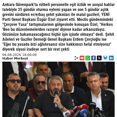
Ankara Güvenpark'ta rütbeli personelle eşit özlük ve sosyal haklar
talebiyle 25 gündür oturma eylemi yapan ve son 5 gündür açlık
grevini sürdüren er/erbaş şehit yakınları ile malul gazileri, YENİ
Parti Genel Başkanı Özgür Özel ziyaret etti. Meclis gündemindeki
"Çerçeve Yasa" tartışmalarının gölgesinde konuşan Özel, "Herkes
'Ben bu düzenlemelerden razıyım' diyene kadar arkanızdayız.
Gözünüze bakamayacağımız hiçbir işin içinde olmayız" dedi. Şehit
Aileleri ve Gaziler Derneği Genel Başkanı Erdem Çerçioğlu ise
"Eğer bu yasada bizi ağlatırsanız size hakkımızı helal etmiyoruz"
diyerek siyasi iradeye sert bir rest çekti
06.08.2026 18:00:00
Haber Merkezi