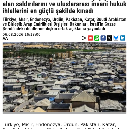
alan saldırılarını ve uluslararası insani hukuk
ihlallerini en güçlü şekilde kınadı
Türkiye, Mısır, Endonezya, Ürdün, Pakistan, Katar, Suudi Arabistan
ve Birleşik Arap Emirlikleri Dışişleri Bakanları, İsrail'in Gazze
Şeridi'ndeki ihlallerine ilişkin ortak açıklama yayımladı
06.08.2026 16:13:00
AA
Türkiye, Mısır, Endonezya, Ürdün, Pakistan, Katar,