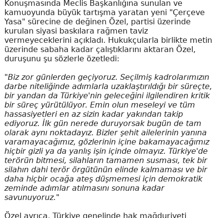
Konuşmasında Meclis Başkanlığına sunulan ve
kamuoyunda büyük tartışma yaratan yeni "Çerçeve
Yasa" sürecine de değinen Özel, partisi üzerinde
kurulan siyasi baskılara rağmen taviz
vermeyeceklerini açıkladı. Hukukçularla birlikte metin
üzerinde sabaha kadar çalıştıklarını aktaran Özel,
duruşunu şu sözlerle özetledi:
"Biz zor günlerden geçiyoruz. Seçilmiş kadrolarımızın
darbe niteliğinde adımlarla uzaklaştırıldığı bir süreçte,
bir yandan da Türkiye'nin geleceğini ilgilendiren kritik
bir süreç yürütülüyor. Emin olun meseleyi ve tüm
hassasiyetleri en az sizin kadar yakından takip
ediyoruz. İlk gün nerede duruyorsak bugün de tam
olarak aynı noktadayız. Bizler şehit ailelerinin yanına
varamayacağımız, gözlerinin içine bakamayacağımız
hiçbir gizli ya da yanlış işin içinde olmayız. Türkiye'de
terörün bitmesi, silahların tamamen susması, tek bir
silahın dahi terör örgütünün elinde kalmaması ve bir
daha hiçbir ocağa ateş düşmemesi için demokratik
zeminde adımlar atılmasını sonuna kadar
savunuyoruz."
Özel ayrıca, Türkiye genelinde hak mağduriyeti