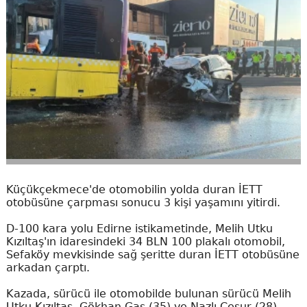
Küçükçekmece'de otomobilin yolda duran İETT
otobüsüne çarpması sonucu 3 kişi yaşamını yitirdi.
D-100 kara yolu Edirne istikametinde, Melih Utku
Kızıltaş'ın idaresindeki 34 BLN 100 plakalı otomobil,
Sefaköy mevkisinde sağ şeritte duran İETT otobüsüne
arkadan çarptı.
Kazada, sürücü ile otomobilde bulunan sürücü Melih
Utku Kızıltaş, Gökhan Gaş (35) ve Nazlı Cesur (28)