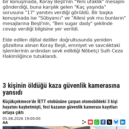
bir konuşmada, Koray Beşli'nin "Yeni ufaklık" mesajını
gönderdiği, buna karşılık gelen "Kaç yaşında"
sorusuna "17" yanıtını verdiği görüldü. Bir başka
konuşmada ise "Sübyancı" ve "Ailesi yok mu bunların"
mesajlarına Beşli'nin, "Ben sugar dady" şeklinde
cevap verdiği bilgisine yer verildi.
Elde edilen dijital deliller doğrultusunda yeniden
gözaltına alınan Koray Beşli, emniyet ve savcılıktaki
işlemlerinin ardından sevk edildiği Nöbetçi Sulh Ceza
Hakimliğince tutuklandı.
3 kişinin öldüğü kaza güvenlik kamerasına
yansıdı
Küçükçekmece'de İETT otobüsüne çarpan otomobildeki 3 kişi
hayatını kaybetmişti, feci kazanın güvenlik kamerası kayıtları
ortaya çıktı
05.08.2026 19:00:00
AA