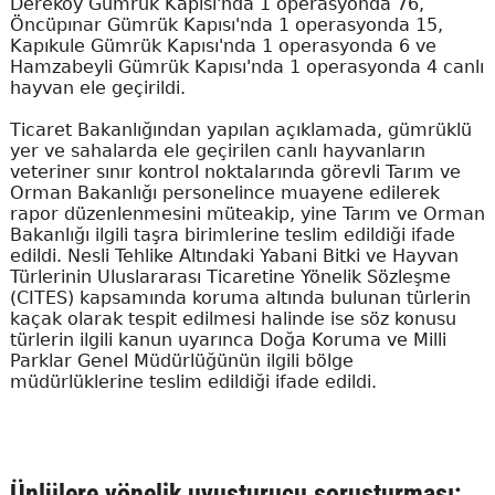
Dereköy Gümrük Kapısı'nda 1 operasyonda 76,
Öncüpınar Gümrük Kapısı'nda 1 operasyonda 15,
Kapıkule Gümrük Kapısı'nda 1 operasyonda 6 ve
Hamzabeyli Gümrük Kapısı'nda 1 operasyonda 4 canlı
hayvan ele geçirildi.
Ticaret Bakanlığından yapılan açıklamada, gümrüklü
yer ve sahalarda ele geçirilen canlı hayvanların
veteriner sınır kontrol noktalarında görevli Tarım ve
Orman Bakanlığı personelince muayene edilerek
rapor düzenlenmesini müteakip, yine Tarım ve Orman
Bakanlığı ilgili taşra birimlerine teslim edildiği ifade
edildi. Nesli Tehlike Altındaki Yabani Bitki ve Hayvan
Türlerinin Uluslararası Ticaretine Yönelik Sözleşme
(CITES) kapsamında koruma altında bulunan türlerin
kaçak olarak tespit edilmesi halinde ise söz konusu
türlerin ilgili kanun uyarınca Doğa Koruma ve Milli
Parklar Genel Müdürlüğünün ilgili bölge
müdürlüklerine teslim edildiği ifade edildi.
Ünlülere yönelik uyuşturucu soruşturması: