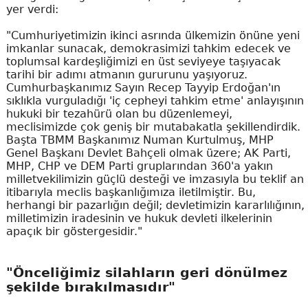
yer verdi:
"Cumhuriyetimizin ikinci asrında ülkemizin önüne yeni
imkanlar sunacak, demokrasimizi tahkim edecek ve
toplumsal kardeşliğimizi en üst seviyeye taşıyacak
tarihi bir adımı atmanın gururunu yaşıyoruz.
Cumhurbaşkanımız Sayın Recep Tayyip Erdoğan'ın
sıklıkla vurguladığı 'iç cepheyi tahkim etme' anlayışının
hukuki bir tezahürü olan bu düzenlemeyi,
meclisimizde çok geniş bir mutabakatla şekillendirdik.
Başta TBMM Başkanımız Numan Kurtulmuş, MHP
Genel Başkanı Devlet Bahçeli olmak üzere; AK Parti,
MHP, CHP ve DEM Parti gruplarından 360'a yakın
milletvekilimizin güçlü desteği ve imzasıyla bu teklif an
itibarıyla meclis başkanlığımıza iletilmiştir. Bu,
herhangi bir pazarlığın değil; devletimizin kararlılığının,
milletimizin iradesinin ve hukuk devleti ilkelerinin
apaçık bir göstergesidir."
"Önceliğimiz silahların geri dönülmez
şekilde bırakılmasıdır"