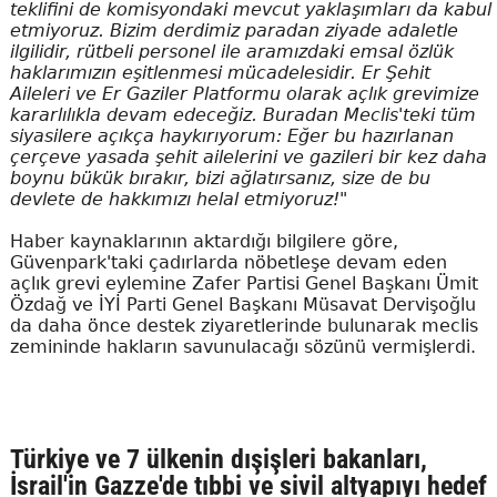
teklifini de komisyondaki mevcut yaklaşımları da kabul
etmiyoruz. Bizim derdimiz paradan ziyade adaletle
ilgilidir, rütbeli personel ile aramızdaki emsal özlük
haklarımızın eşitlenmesi mücadelesidir. Er Şehit
Aileleri ve Er Gaziler Platformu olarak açlık grevimize
kararlılıkla devam edeceğiz. Buradan Meclis'teki tüm
siyasilere açıkça haykırıyorum: Eğer bu hazırlanan
çerçeve yasada şehit ailelerini ve gazileri bir kez daha
boynu bükük bırakır, bizi ağlatırsanız, size de bu
devlete de hakkımızı helal etmiyoruz!"
Haber kaynaklarının aktardığı bilgilere göre,
Güvenpark'taki çadırlarda nöbetleşe devam eden
açlık grevi eylemine Zafer Partisi Genel Başkanı Ümit
Özdağ ve İYİ Parti Genel Başkanı Müsavat Dervişoğlu
da daha önce destek ziyaretlerinde bulunarak meclis
zemininde hakların savunulacağı sözünü vermişlerdi.
Türkiye ve 7 ülkenin dışişleri bakanları,
İsrail'in Gazze'de tıbbi ve sivil altyapıyı hedef