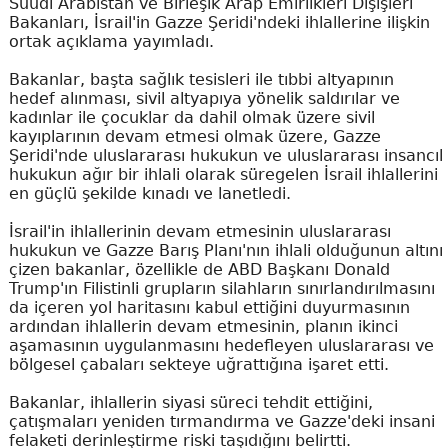
Suudi Arabistan ve Birleşik Arap Emirlikleri Dışişleri
Bakanları, İsrail'in Gazze Şeridi'ndeki ihlallerine ilişkin
ortak açıklama yayımladı.
Bakanlar, başta sağlık tesisleri ile tıbbi altyapının
hedef alınması, sivil altyapıya yönelik saldırılar ve
kadınlar ile çocuklar da dahil olmak üzere sivil
kayıplarının devam etmesi olmak üzere, Gazze
Şeridi'nde uluslararası hukukun ve uluslararası insancıl
hukukun ağır bir ihlali olarak süregelen İsrail ihlallerini
en güçlü şekilde kınadı ve lanetledi.
İsrail'in ihlallerinin devam etmesinin uluslararası
hukukun ve Gazze Barış Planı'nın ihlali olduğunun altını
çizen bakanlar, özellikle de ABD Başkanı Donald
Trump'ın Filistinli grupların silahların sınırlandırılmasını
da içeren yol haritasını kabul ettiğini duyurmasının
ardından ihlallerin devam etmesinin, planın ikinci
aşamasının uygulanmasını hedefleyen uluslararası ve
bölgesel çabaları sekteye uğrattığına işaret etti.
Bakanlar, ihlallerin siyasi süreci tehdit ettiğini,
çatışmaları yeniden tırmandırma ve Gazze'deki insani
felaketi derinleştirme riski taşıdığını belirtti.