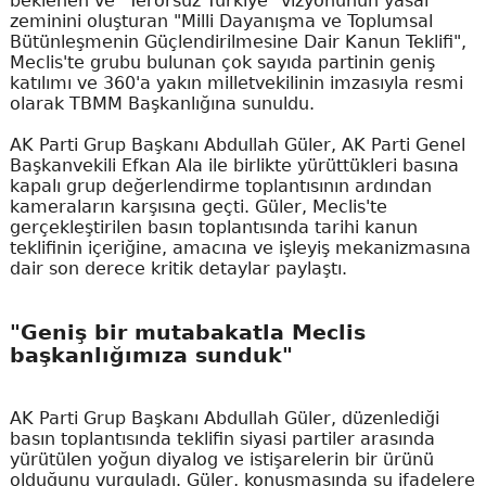
beklenen ve "Terörsüz Türkiye" vizyonunun yasal
zeminini oluşturan "Milli Dayanışma ve Toplumsal
Bütünleşmenin Güçlendirilmesine Dair Kanun Teklifi",
Meclis'te grubu bulunan çok sayıda partinin geniş
katılımı ve 360'a yakın milletvekilinin imzasıyla resmi
olarak TBMM Başkanlığına sunuldu.
AK Parti Grup Başkanı Abdullah Güler, AK Parti Genel
Başkanvekili Efkan Ala ile birlikte yürüttükleri basına
kapalı grup değerlendirme toplantısının ardından
kameraların karşısına geçti. Güler, Meclis'te
gerçekleştirilen basın toplantısında tarihi kanun
teklifinin içeriğine, amacına ve işleyiş mekanizmasına
dair son derece kritik detaylar paylaştı.
"Geniş bir mutabakatla Meclis
başkanlığımıza sunduk"
AK Parti Grup Başkanı Abdullah Güler, düzenlediği
basın toplantısında teklifin siyasi partiler arasında
yürütülen yoğun diyalog ve istişarelerin bir ürünü
olduğunu vurguladı. Güler, konuşmasında şu ifadelere