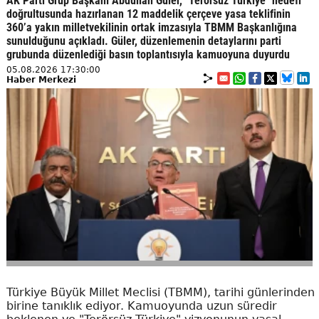
AK Parti Grup Başkanı Abdullah Güler, "Terörsüz Türkiye" hedefi
doğrultusunda hazırlanan 12 maddelik çerçeve yasa teklifinin
360’a yakın milletvekilinin ortak imzasıyla TBMM Başkanlığına
sunulduğunu açıkladı. Güler, düzenlemenin detaylarını parti
grubunda düzenlediği basın toplantısıyla kamuoyuna duyurdu
05.08.2026 17:30:00
Haber Merkezi
Türkiye Büyük Millet Meclisi (TBMM), tarihi günlerinden
birine tanıklık ediyor. Kamuoyunda uzun süredir