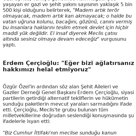
yaşayan er gazi ve şehit yakını sayısının yaklaşık 5 bin
500 kişi olduğunu belirterek,
"Madem artık terör
olmayacak, madem artık kan akmayacak; o halde bu
vatan uğruna kolunu, bacağını, gözünü, canını vermiş
bu insanlara haklarını teslim etmek devlet için hiçbir
maddi yük değildir. El insaf diyerek Meclis çatısı
altında sesiniz olmaya devam edeceğiz"
vurgusunu
yaptı.
Erdem Çerçioğlu: "Eğer bizi ağlatırsanız
hakkımızı helal etmiyoruz"
Özgür Özel'in ardından söz alan Şehit Aileleri ve
Gaziler Derneği Genel Başkanı Erdem Çerçioğlu, siyasi
partilerin getirdiği alternatif tekliflerin ve hükümetin
sunduğu paketlerin mevcut yaraları sarmadığını ifade
etti. Çerçioğlu, Meclis'te grubu bulunan tüm
milletvekillerine doğrudan seslendiği konuşmasında şu
ifadelerle isyan etti:
"Biz Cumhur İttifakı'nın meclise sunduğu kanun