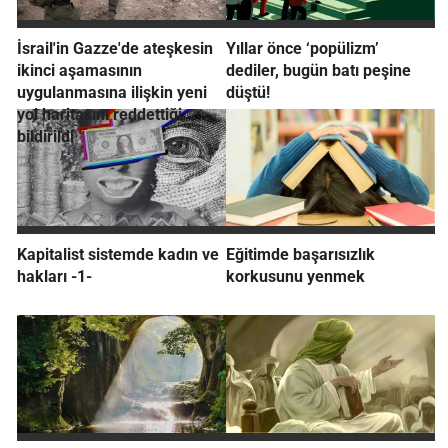
İsrail'in Gazze'de ateşkesin
Yıllar önce ‘popülizm’
ikinci aşamasının
dediler, bugün batı peşine
uygulanmasına ilişkin yeni
düştü!
yol haritasını reddettiği
bildirildi
Kapitalist sistemde kadın ve
Eğitimde başarısızlık
hakları -1-
korkusunu yenmek