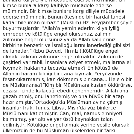
kimse bunlara karşı kalbiyle mücadele ederse
mü'mindir. Bir kimse bunlara karşı diliyle mücadele
ederse mü'mindir. Bunun ötesinde bir hardal tanesi
kadar bile iman olmaz." (Müslim).Hz. Peygamber şöyle
buyurmuşlardır: "Allah'a yemin ederim ki ya iyiliği
emreder ve kötülüğe engel olursunuz, zalimin
zulmüne engel olursunuz ya da Allah kalplerinizi
birbirine benzetir ve İsrailoğullarını lanetlediği gibi sizi
de lanetler." (Ebu Davud, Tirmizi).Kötülüğe engel
olmak, zalimin zulmüne engel olmaktır. Zulmün de
çeşitleri var tabii. İnsanlara eziyet etmek, mallarına el
koymak, haklarına tecavüz etmek? En kötüsü de
Allah'ın haram kıldığı bir cana kıymak. Yeryüzünde
fesat çıkarmamış, kan dökmemiş bir cana... Hele o bir
de Müslümansa?"Kim bir Müslümanı kasten öldürürse,
cezası, içinde kalacağı ebedi cehennemdir. Allah ona
gazab etmiş, onu lanetlemiş ve ona büyük bir azap
hazırlamıştır."Ortadoğu'da Müslüman avına çıkmış
insanlar Irak, Tunus, Libya, Mısır'da yüz binlerce
Müslümanı katletmiştir. Can, mal, namus emniyeti
kalmamış, yer altı ve yer üstü kaynakları talan
edilmiştir. Kötülüğe engel olmak yerine vesile olursak
ülkemizdin de bu Müslüman ülkelerden bir farkı