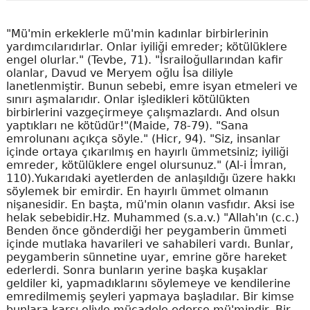
"Mü'min erkeklerle mü'min kadınlar birbirlerinin
yardımcılarıdırlar. Onlar iyiliği emreder; kötülüklere
engel olurlar." (Tevbe, 71). "İsrailoğullarından kafir
olanlar, Davud ve Meryem oğlu İsa diliyle
lanetlenmiştir. Bunun sebebi, emre isyan etmeleri ve
sınırı aşmalarıdır. Onlar işledikleri kötülükten
birbirlerini vazgeçirmeye çalışmazlardı. And olsun
yaptıkları ne kötüdür!"(Maide, 78-79). "Sana
emrolunanı açıkça söyle." (Hicr, 94). "Siz, insanlar
içinde ortaya çıkarılmış en hayırlı ümmetsiniz; iyiliği
emreder, kötülüklere engel olursunuz." (Al-i İmran,
110).Yukarıdaki ayetlerden de anlaşıldığı üzere hakkı
söylemek bir emirdir. En hayırlı ümmet olmanın
nişanesidir. En başta, mü'min olanın vasfıdır. Aksi ise
helak sebebidir.Hz. Muhammed (s.a.v.) "Allah'ın (c.c.)
Benden önce gönderdiği her peygamberin ümmeti
içinde mutlaka havarileri ve sahabileri vardı. Bunlar,
peygamberin sünnetine uyar, emrine göre hareket
ederlerdi. Sonra bunların yerine başka kuşaklar
geldiler ki, yapmadıklarını söylemeye ve kendilerine
emredilmemiş şeyleri yapmaya başladılar. Bir kimse
bunlara karşı eliyle mücadele ederse mü'mindir. Bir