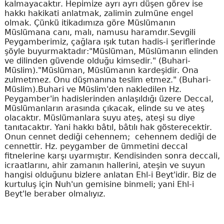
kalmayacaktır. Hepimize ayrı ayrı düşen görev ise
hakkı hakikati anlatmak, zalimin zulmüne engel
olmak. Çünkü itikadımıza göre Müslümanın
Müslümana canı, malı, namusu haramdır.Sevgili
Peygamberimiz, çağlara ışık tutan hadis-i şeriflerinde
şöyle buyurmaktadır:"Müslüman, Müslümanın elinden
ve dilinden güvende olduğu kimsedir." (Buhari-
Müslim)."Müslüman, Müslümanın kardeşidir. Ona
zulmetmez. Onu düşmanına teslim etmez." (Buhari-
Müslim).Buhari ve Müslim'den nakledilen Hz.
Peygamber'in hadislerinden anlaşıldığı üzere Deccal,
Müslümanların arasında çıkacak, elinde su ve ateş
olacaktır. Müslümanlara suyu ateş, ateşi su diye
tanıtacaktır. Yani hakkı bâtıl, bâtılı hak gösterecektir.
Onun cennet dediği cehennem; cehennem dediği de
cennettir. Hz. peygamber de ümmetini deccal
fitnelerine karşı uyarmıştır. Kendisinden sonra deccali,
icraatlarını, ahir zamanın hallerini, ateşin ve suyun
hangisi olduğunu bizlere anlatan Ehl-i Beyt'idir. Biz de
kurtuluş için Nuh'un gemisine binmeli; yani Ehl-i
Beyt'le beraber olmalıyız.