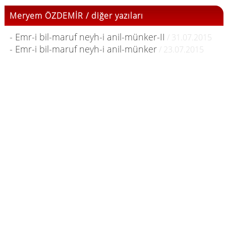
Meryem ÖZDEMİR / diğer yazıları
- Emr-i bil-maruf neyh-i anil-münker-II
/ 31.07.2015
- Emr-i bil-maruf neyh-i anil-münker
/ 23.07.2015