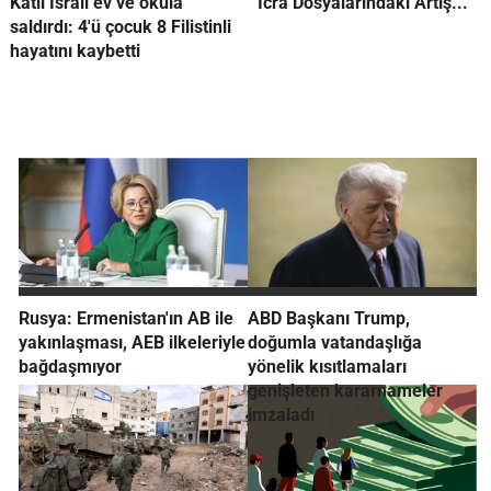
Katil İsrail ev ve okula
İcra Dosyalarındaki Artış...
saldırdı: 4'ü çocuk 8 Filistinli
hayatını kaybetti
Rusya: Ermenistan'ın AB ile
ABD Başkanı Trump,
yakınlaşması, AEB ilkeleriyle
doğumla vatandaşlığa
bağdaşmıyor
yönelik kısıtlamaları
genişleten kararnameler
imzaladı