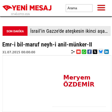
07 AĞUSTOS 2026
İsrail'in Gazze'de ateşkesin ikinci aşamasının uygulanmasına ilişkin yeni yol haritasını reddettiği bildirildi
Emr-i bil-maruf neyh-i anil-münker-II
31.07.2015 00:00:00
Meryem
ÖZDEMİR