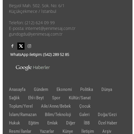
Beşyol Mah. 502. Sok. No: 6/1
Küçükçekmece / İstanbul
Telefon: (212) 624 09 99
E-posta: internet@yenimesaj.com.tr
gundogdu@yenimesaj.com.tr
WhatsApp iletişim:
(542)
289 52 85
Anasayfa
Gündem
Ekonomi
Politika
Dünya
Sağlık
Ehl-i Beyt
Spor
Kültür/Sanat
Toplum/Yerel
Aile/Anne/Bebek
Çocuk
İslam/Ramazan
Bilim/Teknoloji
Galeri
Doğa/Gezi
Hukuk
Eğitim
Emlak
Diğer
İBB
Özel Haber
Resmi İlanlar
Yazarlar
Künye
İletişim
Arşiv