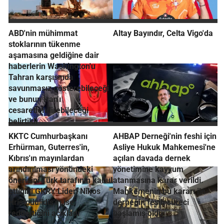
ABD'nin mühimmat
Altay Bayındır, Celta Vigo'da
stoklarının tükenme
aşamasına geldiğine dair
haberlerin Washington'u
Tahran karşısında
savunmasız gösterebileceği
ve bunun İran'ı
cesaretlendirebileceği
belirtildi
KKTC Cumhurbaşkanı
AHBAP Derneği'nin feshi için
Erhürman, Guterres'in,
Asliye Hukuk Mahkemesi'ne
Kıbrıs'ın mayınlardan
açılan davada dernek
arındırılması yönündeki
yönetimine kayyum
önerisini Türk tarafının kabul
atanmasına karar verildi.
ettiğini GKRY Lideri Nikos
Mahkemenin bu kararı ile
Hristodulidis'in ise
derneğin fesih süreci
reddettiğini açıkladı
başlamış oldu