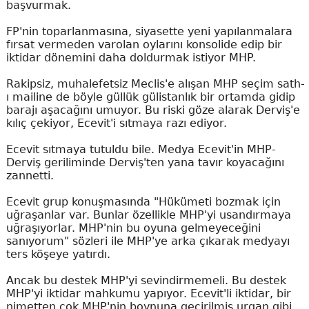
başvurmak.
FP'nin toparlanmasına, siyasette yeni yapılanmalara
fırsat vermeden varolan oylarını konsolide edip bir
iktidar dönemini daha doldurmak istiyor MHP.
Rakipsiz, muhalefetsiz Meclis'e alışan MHP seçim sath-
ı mailine de böyle güllük gülistanlık bir ortamda gidip
barajı aşacağını umuyor. Bu riski göze alarak Derviş'e
kılıç çekiyor, Ecevit'i sıtmaya razı ediyor.
Ecevit sıtmaya tutuldu bile. Medya Ecevit'in MHP-
Derviş geriliminde Derviş'ten yana tavır koyacağını
zannetti.
Ecevit grup konuşmasında "Hükümeti bozmak için
uğraşanlar var. Bunlar özellikle MHP'yi usandırmaya
uğraşıyorlar. MHP'nin bu oyuna gelmeyeceğini
sanıyorum" sözleri ile MHP'ye arka çıkarak medyayı
ters köşeye yatırdı.
Ancak bu destek MHP'yi sevindirmemeli. Bu destek
MHP'yi iktidar mahkumu yapıyor. Ecevit'li iktidar, bir
nimetten çok MHP'nin boynuna geçirilmiş urgan gibi