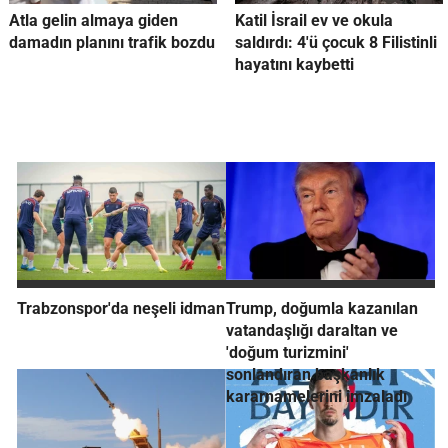
Atla gelin almaya giden
Katil İsrail ev ve okula
damadın planını trafik bozdu
saldırdı: 4'ü çocuk 8 Filistinli
hayatını kaybetti
Trabzonspor'da neşeli idman
Trump, doğumla kazanılan
vatandaşlığı daraltan ve
'doğum turizmini'
sonlandıran başkanlık
kararnamelerini imzaladı