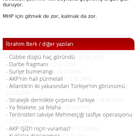
duruyor.
MHP için gitmek de zor, kalmak da zor.
İbrahim Berk / diğer yazıları
- Cübbe düştü haç göründü
/ 07.01.2020
- Darbe fragmanı
/ 22.07.2016
- Suriye bumerangı
/ 24.02.2016
- AKP'nin hali pürmelali
/ 17.02.2016
- Atlantik'in iki yakasından Türkiye'nin görünümü
/
22.10.2015
- Stratejik derinlikte çırpınan Türkiye
/ 18.09.2015
- Ya felakete, ya felaha
/ 05.09.2015
- Teröristleri takviye Mehmetçiği tasfiye operasyonu
/ 25.02.2015
- AKP IŞİD'i niçin vuramaz?
/ 15.10.2014
- Kuklalar düşünemez