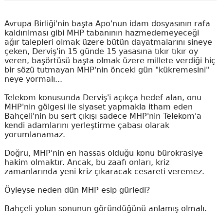
Avrupa Birliği'nin başta Apo'nun idam dosyasının rafa
kaldırılması gibi MHP tabanının hazmedemeyeceği
ağır talepleri olmak üzere bütün dayatmalarını sineye
çeken, Derviş'in 15 günde 15 yasasına tıkır tıkır oy
veren, başörtüsü başta olmak üzere millete verdiği hiç
bir sözü tutmayan MHP'nin önceki gün "kükremesini"
neye yormalı...
Telekom konusunda Derviş'i açıkça hedef alan, onu
MHP'nin gölgesi ile siyaset yapmakla itham eden
Bahçeli'nin bu sert çıkışı sadece MHP'nin Telekom'a
kendi adamlarını yerleştirme çabası olarak
yorumlanamaz.
Doğru, MHP'nin en hassas olduğu konu bürokrasiye
hakim olmaktır. Ancak, bu zaafı onları, kriz
zamanlarında yeni kriz çıkaracak cesareti veremez.
Öyleyse neden dün MHP esip gürledi?
Bahçeli yolun sonunun göründüğünü anlamış olmalı.