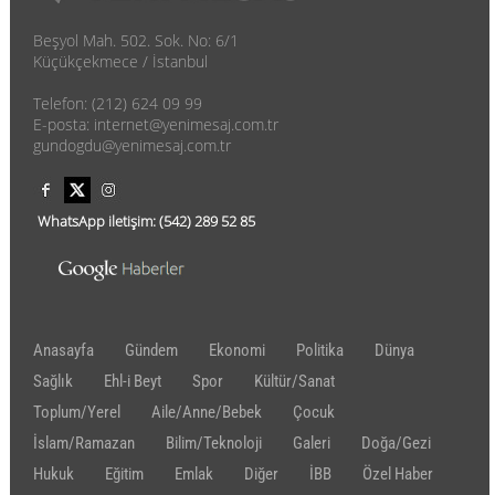
Beşyol Mah. 502. Sok. No: 6/1
Küçükçekmece / İstanbul
Telefon: (212) 624 09 99
E-posta: internet@yenimesaj.com.tr
gundogdu@yenimesaj.com.tr
WhatsApp iletişim:
(542)
289 52 85
Anasayfa
Gündem
Ekonomi
Politika
Dünya
Sağlık
Ehl-i Beyt
Spor
Kültür/Sanat
Toplum/Yerel
Aile/Anne/Bebek
Çocuk
İslam/Ramazan
Bilim/Teknoloji
Galeri
Doğa/Gezi
Hukuk
Eğitim
Emlak
Diğer
İBB
Özel Haber