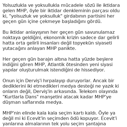
Yolsuzlukla ve yoksullukla mücadele sözü ile iktidara
gelen MHP, öyle bir iktidar denkleminin parçası oldu
ki, "yolsuzluk ve yoksulluk" girdabının partisini her
geçen gün içine çekmeye başladığını gördü.
Bu iktidar anlayışının her geçen gün savunulamaz
noktaya geldiğini, ekonomik krizin sadece dar gelirli
hatta orta gelirli insanları değil topyekün siyaseti
yutacağını anlayan MHP panikte.
Her geçen gün barajın altına hatta yüzde beşlere
indiğini gören MHP, Atlantik ötesinden yeni siyasi
yapılar oluşturulmak istendiğini de hissediyor.
Onun için Derviş'i hırpalayıp duruyorlar. Ancak bir
dediklerini iki etmedikleri medya desteği ne yazık ki
onların değil, Derviş'in arkasında. Telekom olayında
"Kurtlarla Dans" manşetini atacak kadar MHP'ye
düşman saflarında medya.
MHP'nin elinde kala kala seçim kartı kaldı. Öyle ya
değil mi ki Ecevit'in seçimden ödü kopuyor. Ecevit'i
yanlarına almalarının tek yolu seçim şantajına