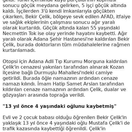
sonucu göçük meydana gelirken, 5 işçi göçük altında
kaldı. İşçilerden 3'ü kendi imkanlarıyla göçükten
çıkarken, Bekir Çelik, bölgeye sevk edilen AFAD, itfaiye
ve sağlık ekiplerinin çalışması sonucu ağır yaralı
olarak kurtarıldı. Göçük altında kalan 55 yaşındaki
Necmettin Tok ise olay yerinde hayatını kaybetti. Ağır
yaralı olarak Adana Şehir Hastanesi'ne kaldırılan Bekir
Çelik, burada doktorların tüm müdahalelerine rağmen
kurtarılamadı.
Otopsi için Adana Adli Tıp Kurumu Morguna kaldırılan
Çelik'in cenazesi yakınları tarafından alınarak Kozan
ilçesine bağlı Durmuşlu Mahallesi'ndeki camiye
getirildi. Burada öğle namazının ardından cenaze
namazı kılındı. İmam Hatip Samet Arslan tarafından
kıldırılan cenaze namazının ardından Çelik, dualar ve
gözyaşları arasında toprağa verildi.
"13 yıl önce 4 yaşındaki oğlunu kaybetmiş"
Evli ve 2 çocuk babası olduğu öğrenilen Bekir Çelik'in
yaklaşık 13 yıl önce 4 yaşındaki oğlu Mustafa Çelik'i de
trafik kazasında kaybettiği öğrenildi. Çelik'in