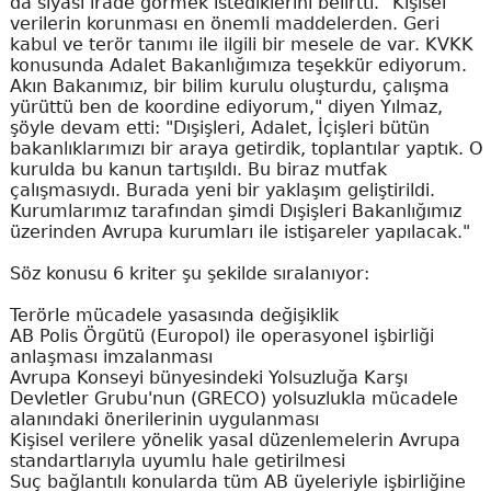
da siyasi irade görmek istediklerini belirtti. "Kişisel
verilerin korunması en önemli maddelerden. Geri
kabul ve terör tanımı ile ilgili bir mesele de var. KVKK
konusunda Adalet Bakanlığımıza teşekkür ediyorum.
Akın Bakanımız, bir bilim kurulu oluşturdu, çalışma
yürüttü ben de koordine ediyorum," diyen Yılmaz,
şöyle devam etti: "Dışişleri, Adalet, İçişleri bütün
bakanlıklarımızı bir araya getirdik, toplantılar yaptık. O
kurulda bu kanun tartışıldı. Bu biraz mutfak
çalışmasıydı. Burada yeni bir yaklaşım geliştirildi.
Kurumlarımız tarafından şimdi Dışişleri Bakanlığımız
üzerinden Avrupa kurumları ile istişareler yapılacak."
Söz konusu 6 kriter şu şekilde sıralanıyor:
Terörle mücadele yasasında değişiklik
AB Polis Örgütü (Europol) ile operasyonel işbirliği
anlaşması imzalanması
Avrupa Konseyi bünyesindeki Yolsuzluğa Karşı
Devletler Grubu'nun (GRECO) yolsuzlukla mücadele
alanındaki önerilerinin uygulanması
Kişisel verilere yönelik yasal düzenlemelerin Avrupa
standartlarıyla uyumlu hale getirilmesi
Suç bağlantılı konularda tüm AB üyeleriyle işbirliğine