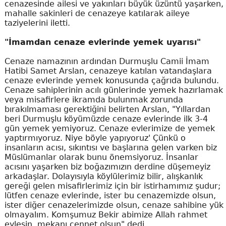
cenazesinde ailesi ve yakınları büyük üzüntü yaşarken,
mahalle sakinleri de cenazeye katılarak aileye
taziyelerini iletti.
"İmamdan cenaze evlerinde yemek uyarısı"
Cenaze namazının ardından Durmuşlu Camii İmam
Hatibi Samet Arslan, cenazeye katılan vatandaşlara
cenaze evlerinde yemek konusunda çağrıda bulundu.
Cenaze sahiplerinin acılı günlerinde yemek hazırlamak
veya misafirlere ikramda bulunmak zorunda
bırakılmaması gerektiğini belirten Arslan, "Yıllardan
beri Durmuşlu köyümüzde cenaze evlerinde ilk 3-4
gün yemek yemiyoruz. Cenaze evlerimize de yemek
yaptırmıyoruz. Niye böyle yapıyoruz' Çünkü o
insanların acısı, sıkıntısı ve başlarına gelen varken biz
Müslümanlar olarak bunu önemsiyoruz. İnsanlar
acısını yaşarken biz boğazımızın derdine düşemeyiz
arkadaşlar. Dolayısıyla köylülerimiz bilir, alışkanlık
gereği gelen misafirlerimiz için bir istirhamımız şudur;
lütfen cenaze evlerinde, ister bu cenazemizde olsun,
ister diğer cenazelerimizde olsun, cenaze sahibine yük
olmayalım. Komşumuz Bekir abimize Allah rahmet
eylesin, mekanı cennet olsun" dedi.