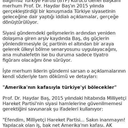
Bağımsız Türkiye Partisi (BTP) Kurucu Genel Başkanı
merhum Prof. Dr. Haydar Baş'ın 2015 yılında
gerçekleştirdiği bir konuşmada Türkiye siyasetinin
geleceğine dair yaptığı iddialı açıklamalar, gerçeğe
dönüştürülüyor.
Siyasi gündemdeki gelişmelerin ardından yeniden
dolaşıma giren arşiv kaydında Baş, dış güçlerin
yönlendirmesiyle üç partinin el altından bir araya
gelerek ülkeyi bölme senaryosunu uygulayacağını,
ana muhalefetin ise bu duruma sadece tiyatro
figüranı olacağını öne sürüyor.
İşte merhum liderin gündemi sarsan o açıklamalarının
kendi sözleriyle tam dökümü ve detayları:
"Amerika'nın kafasıyla türkiye'yi bölecekler"
Prof. Dr. Haydar Baş, 2015 yılındaki hitabında Milliyetçi
Hareket Partisi'nin siyasi hamlelerine güvenilmemesi
gerektiğini savunarak şu ifadeleri kullanıyor:
"Efendim, Milliyetçi Hareket Partisi... Sakın inanmayın!
Yapılacak olan iş, bak net Amerika'nın kafası. AK