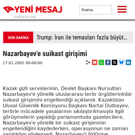
10 AĞUSTOS 2026
İsrailli yerleşimciler işgali derinleştirmek için Batı Şeria'da yeni yasa dışı yerleşime taşınmaya başladı
Nazarbayev'e suikast girişimi
17.01.2002 00:00:00
Kazak gizli servislerinin, Devlet Başkanı Nursultan
Nazarbayev'e yönelik uluslararası terör örgütlerininbir
suikast girişimini engellendiği açıklandı. Kazakistan
Ulusal Güvenlik Komisyonu Başkanı Nartai Dutbayev,
terörle mücadele yasalarının sıkılaştırılmasıyla ilgili
görüşmelerin yapıldığı parlamentoda gazetecilere,
Nazarbayev'e yönelik bir suikast girişiminin
engellendiğini kaydederken, operasyonun ne zaman
yapıldığını söylemedi. Nazarbayev'i öldürme