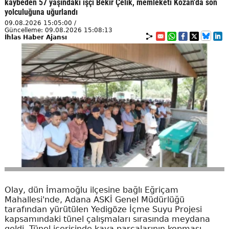
kaybeden 57 yaşındaki işçi Bekir Çelik, memleketi Kozan'da son
yolculuğuna uğurlandı
09.08.2026 15:05:00 /
Güncelleme: 09.08.2026 15:08:13
İhlas Haber Ajansı
Olay, dün İmamoğlu ilçesine bağlı Eğriçam
Mahallesi'nde, Adana ASKİ Genel Müdürlüğü
tarafından yürütülen Yedigöze İçme Suyu Projesi
kapsamındaki tünel çalışmaları sırasında meydana
geldi. Tünel içerisinde kaya parçalarının kopması