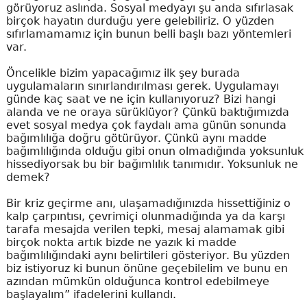
görüyoruz aslında. Sosyal medyayı şu anda sıfırlasak
birçok hayatın durduğu yere gelebiliriz. O yüzden
sıfırlamamamız için bunun belli başlı bazı yöntemleri
var.
Öncelikle bizim yapacağımız ilk şey burada
uygulamaların sınırlandırılması gerek. Uygulamayı
günde kaç saat ve ne için kullanıyoruz? Bizi hangi
alanda ve ne oraya sürüklüyor? Çünkü baktığımızda
evet sosyal medya çok faydalı ama günün sonunda
bağımlılığa doğru götürüyor. Çünkü aynı madde
bağımlılığında olduğu gibi onun olmadığında yoksunluk
hissediyorsak bu bir bağımlılık tanımıdır. Yoksunluk ne
demek?
Bir kriz geçirme anı, ulaşamadığınızda hissettiğiniz o
kalp çarpıntısı, çevrimiçi olunmadığında ya da karşı
tarafa mesajda verilen tepki, mesaj alamamak gibi
birçok nokta artık bizde ne yazık ki madde
bağımlılığındaki aynı belirtileri gösteriyor. Bu yüzden
biz istiyoruz ki bunun önüne geçebilelim ve bunu en
azından mümkün olduğunca kontrol edebilmeye
başlayalım” ifadelerini kullandı.