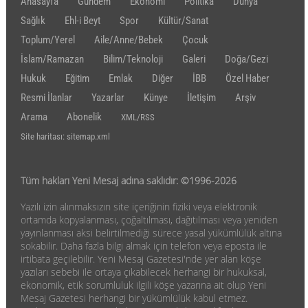
Anasayfa
Gündem
Ekonomi
Politika
Dünya
Sağlık
Ehl-i Beyt
Spor
Kültür/Sanat
Toplum/Yerel
Aile/Anne/Bebek
Çocuk
İslam/Ramazan
Bilim/Teknoloji
Galeri
Doğa/Gezi
Hukuk
Eğitim
Emlak
Diğer
İBB
Özel Haber
Resmi İlanlar
Yazarlar
Künye
İletişim
Arşiv
Arama
Abonelik
XML/RSS
Site haritası: sitemap.xml
Tüm hakları Yeni Mesaj adına saklıdır: ©1996-2026
Yazılı izin alınmaksızın site içeriğinin fiziki veya elektronik
ortamda kopyalanması, çoğaltılması, dağıtılması veya yeniden
yayınlanması aksi belirtilmediği sürece yasal yükümlülük altına
sokabilir. Daha fazla bilgi almak için telefon veya eposta ile
irtibata geçilebilir. Yeni Mesaj Gazetesi'nde yer alan köşe
yazıları sebebi ile ortaya çıkabilecek herhangi bir hukuksal,
ekonomik, etik sorumluluk ilgili köşe yazarına ait olup Yeni
Mesaj Gazetesi herhangi bir yükümlülük kabul etmez.