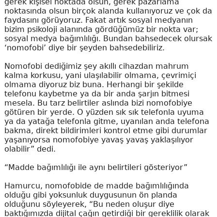
gerek kişisel noktada olsun, gerek pazarlama
noktasında olsun birçok alanda kullanıyoruz ve çok da
faydasını görüyoruz. Fakat artık sosyal medyanın
bizim psikoloji alanında gördüğümüz bir nokta var;
sosyal medya bağımlılığı. Bundan bahsedecek olursak
‘nomofobi’ diye bir şeyden bahsedebiliriz.
Nomofobi dediğimiz şey akıllı cihazdan mahrum
kalma korkusu, yani ulaşılabilir olmama, çevrimiçi
olmama diyoruz biz buna. Herhangi bir şekilde
telefonu kaybetme ya da bir anda şarjın bitmesi
mesela. Bu tarz belirtiler aslında bizi nomofobiye
götüren bir yerde. O yüzden sık sık telefonla uyuma
ya da yatağa telefonla gitme, uyanılan anda telefona
bakma, direkt bildirimleri kontrol etme gibi durumlar
yaşanıyorsa nomofobiye yavaş yavaş yaklaşılıyor
olabilir” dedi.
“Madde bağımlılığı ile aynı belirtileri gösteriyor”
Hamurcu, nomofobide de madde bağımlılığında
olduğu gibi yoksunluk duygusunun ön planda
olduğunu söyleyerek, “Bu neden oluşur diye
baktığımızda dijital çağın getirdiği bir gereklilik olarak