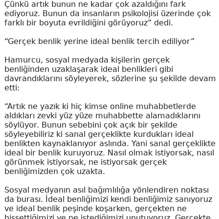
Çünkü artık bunun ne kadar çok azaldığını fark
ediyoruz. Bunun da insanların psikolojisi üzerinde çok
farklı bir boyuta evrildiğini görüyoruz” dedi.
“Gerçek benlik yerine ideal benlik tercih ediliyor”
Hamurcu, sosyal medyada kişilerin gerçek
benliğinden uzaklaşarak ideal benlikleri gibi
davrandıklarını söyleyerek, sözlerine şu şekilde devam
etti:
“Artık ne yazık ki hiç kimse online muhabbetlerde
aldıkları zevki yüz yüze muhabbette alamadıklarını
söylüyor. Bunun sebebini çok açık bir şekilde
söyleyebiliriz ki sanal gerçeklikte kurdukları ideal
benlikten kaynaklanıyor aslında. Yani sanal gerçeklikte
ideal bir benlik kuruyoruz. Nasıl olmak istiyorsak, nasıl
görünmek istiyorsak, ne istiyorsak gerçek
benliğimizden çok uzakta.
Sosyal medyanın asıl bağımlılığa yönlendiren noktası
da burası. İdeal benliğimizi kendi benliğimiz sanıyoruz
ve ideal benlik peşinde koşarken, gerçekten ne
hissettiğimizi ve ne istediğimizi unutuyoruz. Gerçekte