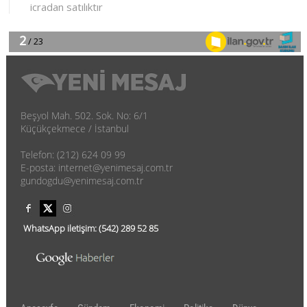
Beşyol Mah. 502. Sok. No: 6/1
Küçükçekmece / İstanbul
Telefon: (212) 624 09 99
E-posta: internet@yenimesaj.com.tr
gundogdu@yenimesaj.com.tr
WhatsApp iletişim:
(542)
289 52 85