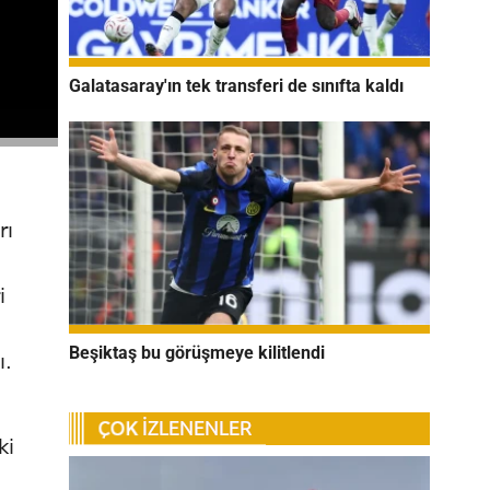
Galatasaray'ın tek transferi de sınıfta kaldı
rı
i
Beşiktaş bu görüşmeye kilitlendi
ı.
ki