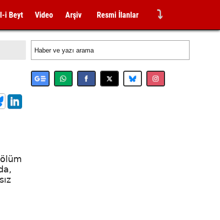
⤵
l-i Beyt
Video
Arşiv
Resmi İlanlar
 ölüm
da,
sız