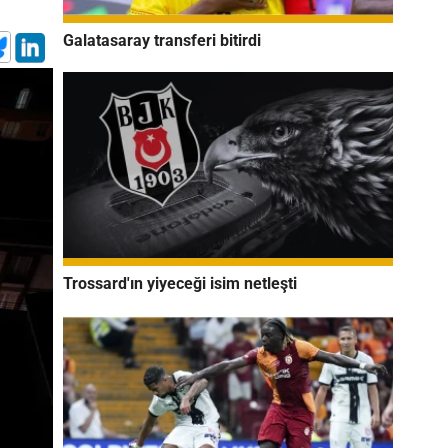
Galatasaray transferi bitirdi
Trossard'ın yiyeceği isim netleşti