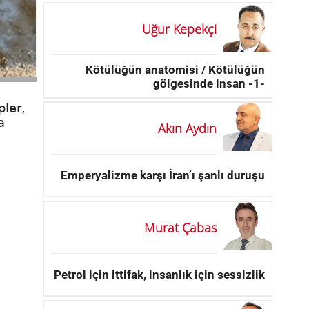
Uğur Kepekçi
Kötülüğün anatomisi / Kötülüğün
gölgesinde insan -1-
pler,
a
Akın Aydın
Emperyalizme karşı İran’ı şanlı duruşu
Murat Çabas
Petrol için ittifak, insanlık için sessizlik