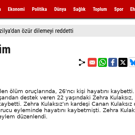
m
Ekonomi
Politika
Dünya
Sağlık
Toplum
Spor
Eh
zilya'dan özür dilemeyi reddetti
lüm
len ölüm oruçlarında, 26'ncı kişi hayatını kaybetti.
şarıdan destek veren 22 yaşındaki Zehra Kulaksız,
aybetti. Zehra Kulaksız'ın kardeşi Canan Kulaksız 
orucu eyleminde hayatını kaybetmişti. Zehra Kulak
 eylem düzenlendi.