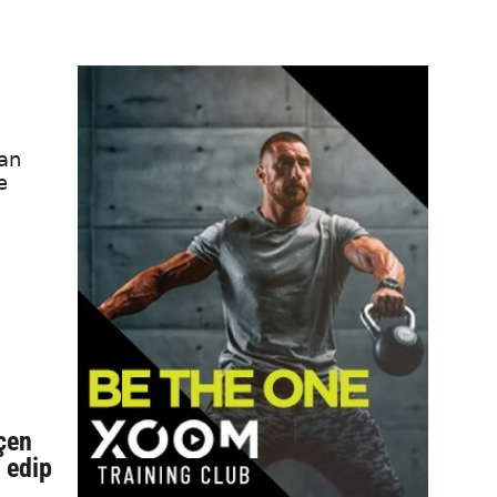
nan
e
eçen
 edip