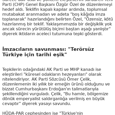
Parti (CHP) Genel Başkanı Özgür Özel de düzenlemeyi
hedef aldı. Teklifin kapalı kapılar ardında, toplumsal
mutabakat aranmadan ve adeta "boş kâğıda imza
toplanarak" hazırlandığını belirten Özel, "Özensiz, kötü
hazırlanmış bir teklif. Yaklaşımımızda bir değişiklik yok
ancak sürecin yürütülüş biçimi baştan aşağı yanlıştır"
diyerek iktidarın aceleci tutumuna tepki gösterdi.
İmzacıların savunması: "Terörsüz
Türkiye için tarihi eşik"
Tepkilerin odağındaki AK Parti ve MHP kanadı ise
eleştirileri "küresel odakların hezeyanları" olarak
nitelendiriyor. AK Parti Sözcüsü Ömer Çelik,
düzenlemenin iki yıllık bir emeğin ürünü olduğunu ve
bizzat Cumhurbaşkanı Erdoğan'ın talimatlarıyla
şekillendiğini vurguladı. Çelik, "Bu hamle, bölgemize
dönük emperyalist saldırganlığa verilmiş en büyük
cevaptır" diyerek yasayı savundu.
HÜDA-PAR cephesinden ise "Türkiye'nin