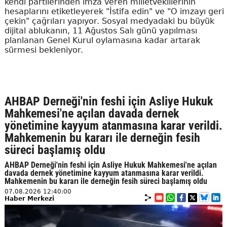
kendi partilerinden imza veren milletvekillerinin
hesaplarını etiketleyerek "İstifa edin" ve "O imzayı geri
çekin" çağrıları yapıyor. Sosyal medyadaki bu büyük
dijital ablukanın, 11 Ağustos Salı günü yapılması
planlanan Genel Kurul oylamasına kadar artarak
sürmesi bekleniyor.
AHBAP Derneği'nin feshi için Asliye Hukuk
Mahkemesi'ne açılan davada dernek
yönetimine kayyum atanmasına karar verildi.
Mahkemenin bu kararı ile derneğin fesih
süreci başlamış oldu
AHBAP Derneği'nin feshi için Asliye Hukuk Mahkemesi'ne açılan
davada dernek yönetimine kayyum atanmasına karar verildi.
Mahkemenin bu kararı ile derneğin fesih süreci başlamış oldu
07.08.2026 12:40:00
Haber Merkezi