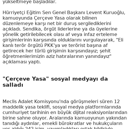
yükseltmeye başladılar.
Hürriyetçi Eğitim Sen Genel Başkanı Levent Kuruoğlu,
kamuoyunda Çerçeve Yasa olarak bilinen
düzenlemeye karşı net bir duruş sergilediklerini
açıkladı. Sendika, örgüt liderlerine ya da üyelerine
yönelik getirilebilecek olası af veya infaz erteleme
girişimlerinin karşısında olduklarını vurgulayarak, "Eli
kanlı terör örgütü PKK'ya ve terörist başına af
getirecek her türlü girişimin karşısındayız; şehit
öğretmenlerimizin aziz hatıralarının yanındayız"
açıklaması yaptı.
"Çerçeve Yasa" sosyal medyayı da
salladı
Meclis Adalet Komisyonu'nda görüşmeleri süren 12
maddelik yasa teklifi, sosyal medya platformlarında
cumhuriyet tarihinin en büyük dijital reaksiyonlarından
birine sahne oluyor. Aralarında kamuoyunun yakından
tanıdığı aydınlar, emekli bürokratlar ve hukukçuların
yer aldığı 242 isim, yayımladıkları ortak bildiriyle