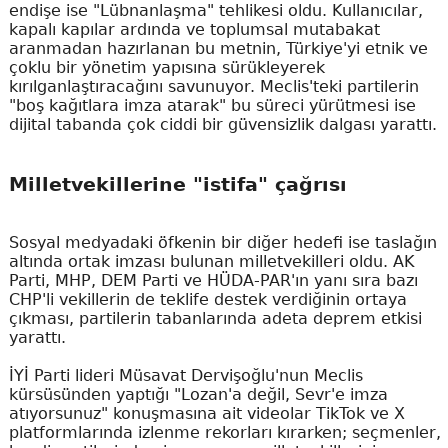
endişe ise "Lübnanlaşma" tehlikesi oldu. Kullanıcılar,
kapalı kapılar ardında ve toplumsal mutabakat
aranmadan hazırlanan bu metnin, Türkiye'yi etnik ve
çoklu bir yönetim yapısına sürükleyerek
kırılganlaştıracağını savunuyor. Meclis'teki partilerin
"boş kağıtlara imza atarak" bu süreci yürütmesi ise
dijital tabanda çok ciddi bir güvensizlik dalgası yarattı.
Milletvekillerine "istifa" çağrısı
Sosyal medyadaki öfkenin bir diğer hedefi ise taslağın
altında ortak imzası bulunan milletvekilleri oldu. AK
Parti, MHP, DEM Parti ve HÜDA-PAR'ın yanı sıra bazı
CHP'li vekillerin de teklife destek verdiğinin ortaya
çıkması, partilerin tabanlarında adeta deprem etkisi
yarattı.
İYİ Parti lideri Müsavat Dervişoğlu'nun Meclis
kürsüsünden yaptığı "Lozan'a değil, Sevr'e imza
atıyorsunuz" konuşmasına ait videolar TikTok ve X
platformlarında izlenme rekorları kırarken; seçmenler,