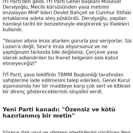
İYİ Parti'den geldi. İYİ Parti Genel Başkanı Müsavat
Dervişoğlu, Meclis kürsüsünden yasa metnini
imzalayan MHP lideri Devlet Bahçeli ve Cumhur İttifakı
ortaklarına adeta ateş püskürdü. Dervişoğlu, yapılan
hamleyi tarihi bir benzetmeyle eleştirerek şu ifadeleri
kullandı:
"Yasanın altına imza atarken gururla poz veriyorlar. Siz
Lozan'a değil, Sevr'e imza atıyorsunuz ve ne
yaptığınızın farkında bile değilsiniz. Çerçeve yasa
olarak adlandırılan bu ihanet belgesini asla kabul
etmeyeceğiz!"
İYİ Parti, yasa teklifinin TBMM Başkanlığı tarafından
sahiplerine iade edilmesini talep ederken, Genel Kurul
aşamasında her bir maddeye karşı çok sert ve kitlesel
bir direnç göstereceklerinin sinyalini verdi.
Yeni Parti kanadı: "Özensiz ve kötü
hazırlanmış bir metin"
Sürece dair usul ve yöntem eleştirilerini sürdüren Yeni