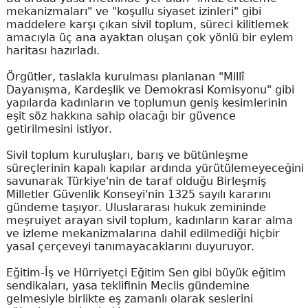
mekanizmaları" ve "koşullu siyaset izinleri" gibi
maddelere karşı çıkan sivil toplum, süreci kilitlemek
amacıyla üç ana ayaktan oluşan çok yönlü bir eylem
haritası hazırladı.
Örgütler, taslakla kurulması planlanan "Millî
Dayanışma, Kardeşlik ve Demokrasi Komisyonu" gibi
yapılarda kadınların ve toplumun geniş kesimlerinin
eşit söz hakkına sahip olacağı bir güvence
getirilmesini istiyor.
Sivil toplum kuruluşları, barış ve bütünleşme
süreçlerinin kapalı kapılar ardında yürütülemeyeceğini
savunarak Türkiye'nin de taraf olduğu Birleşmiş
Milletler Güvenlik Konseyi'nin 1325 sayılı kararını
gündeme taşıyor. Uluslararası hukuk zemininde
meşruiyet arayan sivil toplum, kadınların karar alma
ve izleme mekanizmalarına dahil edilmediği hiçbir
yasal çerçeveyi tanımayacaklarını duyuruyor.
Eğitim-İş ve Hürriyetçi Eğitim Sen gibi büyük eğitim
sendikaları, yasa teklifinin Meclis gündemine
gelmesiyle birlikte eş zamanlı olarak seslerini