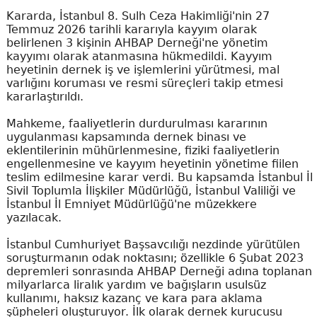
Kararda, İstanbul 8. Sulh Ceza Hakimliği'nin 27
Temmuz 2026 tarihli kararıyla kayyım olarak
belirlenen 3 kişinin AHBAP Derneği'ne yönetim
kayyımı olarak atanmasına hükmedildi. Kayyım
heyetinin dernek iş ve işlemlerini yürütmesi, mal
varlığını koruması ve resmi süreçleri takip etmesi
kararlaştırıldı.
Mahkeme, faaliyetlerin durdurulması kararının
uygulanması kapsamında dernek binası ve
eklentilerinin mühürlenmesine, fiziki faaliyetlerin
engellenmesine ve kayyım heyetinin yönetime fiilen
teslim edilmesine karar verdi. Bu kapsamda İstanbul İl
Sivil Toplumla İlişkiler Müdürlüğü, İstanbul Valiliği ve
İstanbul İl Emniyet Müdürlüğü'ne müzekkere
yazılacak.
İstanbul Cumhuriyet Başsavcılığı nezdinde yürütülen
soruşturmanın odak noktasını; özellikle 6 Şubat 2023
depremleri sonrasında AHBAP Derneği adına toplanan
milyarlarca liralık yardım ve bağışların usulsüz
kullanımı, haksız kazanç ve kara para aklama
şüpheleri oluşturuyor. İlk olarak dernek kurucusu