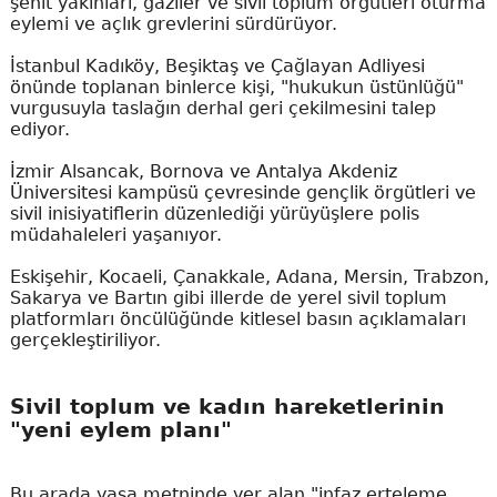
şehit yakınları, gaziler ve sivil toplum örgütleri oturma
eylemi ve açlık grevlerini sürdürüyor.
İstanbul Kadıköy, Beşiktaş ve Çağlayan Adliyesi
önünde toplanan binlerce kişi, "hukukun üstünlüğü"
vurgusuyla taslağın derhal geri çekilmesini talep
ediyor.
İzmir Alsancak, Bornova ve Antalya Akdeniz
Üniversitesi kampüsü çevresinde gençlik örgütleri ve
sivil inisiyatiflerin düzenlediği yürüyüşlere polis
müdahaleleri yaşanıyor.
Eskişehir, Kocaeli, Çanakkale, Adana, Mersin, Trabzon,
Sakarya ve Bartın gibi illerde de yerel sivil toplum
platformları öncülüğünde kitlesel basın açıklamaları
gerçekleştiriliyor.
Sivil toplum ve kadın hareketlerinin
"yeni eylem planı"
Bu arada yasa metninde yer alan "infaz erteleme