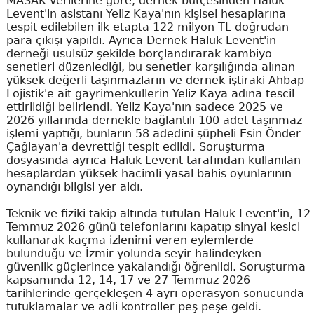
MASAK verilerine göre, dernek bütçesinden Haluk
Levent'in asistanı Yeliz Kaya'nın kişisel hesaplarına
tespit edilebilen ilk etapta 122 milyon TL doğrudan
para çıkışı yapıldı. Ayrıca Dernek Haluk Levent'in
derneği usulsüz şekilde borçlandırarak kambiyo
senetleri düzenlediği, bu senetler karşılığında alınan
yüksek değerli taşınmazların ve dernek iştiraki Ahbap
Lojistik'e ait gayrimenkullerin Yeliz Kaya adına tescil
ettirildiği belirlendi. Yeliz Kaya'nın sadece 2025 ve
2026 yıllarında dernekle bağlantılı 100 adet taşınmaz
işlemi yaptığı, bunların 58 adedini şüpheli Esin Önder
Çağlayan'a devrettiği tespit edildi. Soruşturma
dosyasında ayrıca Haluk Levent tarafından kullanılan
hesaplardan yüksek hacimli yasal bahis oyunlarının
oynandığı bilgisi yer aldı.
Teknik ve fiziki takip altında tutulan Haluk Levent'in, 12
Temmuz 2026 günü telefonlarını kapatıp sinyal kesici
kullanarak kaçma izlenimi veren eylemlerde
bulunduğu ve İzmir yolunda seyir halindeyken
güvenlik güçlerince yakalandığı öğrenildi. Soruşturma
kapsamında 12, 14, 17 ve 27 Temmuz 2026
tarihlerinde gerçekleşen 4 ayrı operasyon sonucunda
tutuklamalar ve adli kontroller peş peşe geldi.