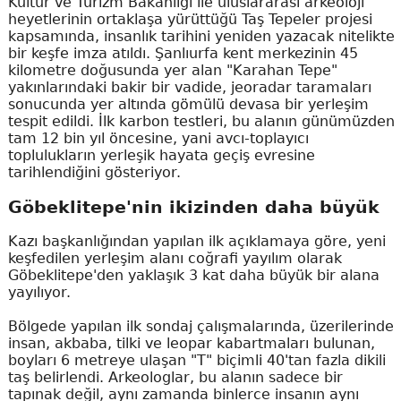
Kültür ve Turizm Bakanlığı ile uluslararası arkeoloji
heyetlerinin ortaklaşa yürüttüğü Taş Tepeler projesi
kapsamında, insanlık tarihini yeniden yazacak nitelikte
bir keşfe imza atıldı. Şanlıurfa kent merkezinin 45
kilometre doğusunda yer alan "Karahan Tepe"
yakınlarındaki bakir bir vadide, jeoradar taramaları
sonucunda yer altında gömülü devasa bir yerleşim
tespit edildi. İlk karbon testleri, bu alanın günümüzden
tam 12 bin yıl öncesine, yani avcı-toplayıcı
toplulukların yerleşik hayata geçiş evresine
tarihlendiğini gösteriyor.
Göbeklitepe'nin ikizinden daha büyük
Kazı başkanlığından yapılan ilk açıklamaya göre, yeni
keşfedilen yerleşim alanı coğrafi yayılım olarak
Göbeklitepe'den yaklaşık 3 kat daha büyük bir alana
yayılıyor.
Bölgede yapılan ilk sondaj çalışmalarında, üzerilerinde
insan, akbaba, tilki ve leopar kabartmaları bulunan,
boyları 6 metreye ulaşan "T" biçimli 40'tan fazla dikili
taş belirlendi. Arkeologlar, bu alanın sadece bir
tapınak değil, aynı zamanda binlerce insanın aynı