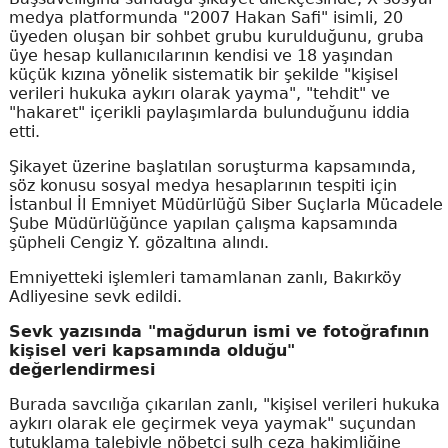
medya platformunda "2007 Hakan Safi" isimli, 20
üyeden oluşan bir sohbet grubu kurulduğunu, gruba
üye hesap kullanıcılarının kendisi ve 18 yaşından
küçük kızına yönelik sistematik bir şekilde "kişisel
verileri hukuka aykırı olarak yayma", "tehdit" ve
"hakaret" içerikli paylaşımlarda bulunduğunu iddia
etti.
Şikayet üzerine başlatılan soruşturma kapsamında,
söz konusu sosyal medya hesaplarının tespiti için
İstanbul İl Emniyet Müdürlüğü Siber Suçlarla Mücadele
Şube Müdürlüğünce yapılan çalışma kapsamında
şüpheli Cengiz Y. gözaltına alındı.
Emniyetteki işlemleri tamamlanan zanlı, Bakırköy
Adliyesine sevk edildi.
Sevk yazısında "mağdurun ismi ve fotoğrafının
kişisel veri kapsamında olduğu"
değerlendirmesi
Burada savcılığa çıkarılan zanlı, "kişisel verileri hukuka
aykırı olarak ele geçirmek veya yaymak" suçundan
tutuklama talebiyle nöbetçi sulh ceza hakimliğine