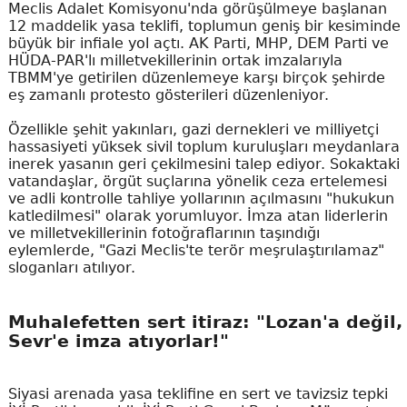
Meclis Adalet Komisyonu'nda görüşülmeye başlanan
12 maddelik yasa teklifi, toplumun geniş bir kesiminde
büyük bir infiale yol açtı. AK Parti, MHP, DEM Parti ve
HÜDA-PAR'lı milletvekillerinin ortak imzalarıyla
TBMM'ye getirilen düzenlemeye karşı birçok şehirde
eş zamanlı protesto gösterileri düzenleniyor.
Özellikle şehit yakınları, gazi dernekleri ve milliyetçi
hassasiyeti yüksek sivil toplum kuruluşları meydanlara
inerek yasanın geri çekilmesini talep ediyor. Sokaktaki
vatandaşlar, örgüt suçlarına yönelik ceza ertelemesi
ve adli kontrolle tahliye yollarının açılmasını "hukukun
katledilmesi" olarak yorumluyor. İmza atan liderlerin
ve milletvekillerinin fotoğraflarının taşındığı
eylemlerde, "Gazi Meclis'te terör meşrulaştırılamaz"
sloganları atılıyor.
Muhalefetten sert itiraz: "Lozan'a değil,
Sevr'e imza atıyorlar!"
Siyasi arenada yasa teklifine en sert ve tavizsiz tepki