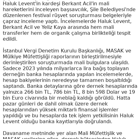
Haluk Levent'in kardeşi Berkant Acil'in mali
hareketlerini inceleyen başsavcılık, Şile Belediyesi'nde
düzenlenen festival rüşvet soruşturması belgeleriyle
çapraz inceleme yaptı. İncelemelerde Haluk Levent,
Berkant Acil ve Yeliz Kaya arasında hem mali
transferler hem de organik çalışma birlikteliği tespit
edildi.
İstanbul Vergi Denetim Kurulu Başkanlığı, MASAK ve
Mülkiye Müfettişliği raporlarının birleştirilmesiyle
derinleştirilen soruşturmada mali bulgulara ulaşıldı.
Sadece 2023 yılında milyarlarca lira bağış toplayan
derneğin banka hesaplarında yapılan incelemelerde,
hesap bakiyelerinin neredeyse tamamen boşaltıldığı
saptandı. Banka detaylarına göre dernek hesaplarında
yalnızca 266 bin TL, 786 bin TL, 8 bin 598 Dolar ve 19
bin Euro civarında bir meblağ kaldığı görüldü. Hatta
pazar günleri de dahil olmak üzere dernek
hesaplarından yüksek miktarlı finansal işlemler
yapıldığı ve bu hesaplarda tek işlem yetkilisinin Haluk
Levent olduğu banka kayıtlarıyla doğrulandı.
Davaname metninde yer alan Mali Müfettişlik ve