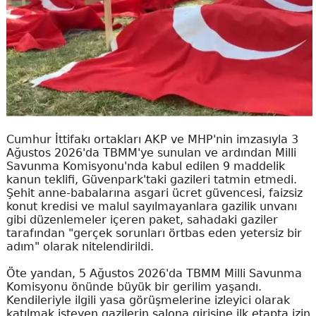
Cumhur İttifakı ortakları AKP ve MHP'nin imzasıyla 3
Ağustos 2026'da TBMM'ye sunulan ve ardından Milli
Savunma Komisyonu'nda kabul edilen 9 maddelik
kanun teklifi, Güvenpark'taki gazileri tatmin etmedi.
Şehit anne-babalarına asgari ücret güvencesi, faizsiz
konut kredisi ve malul sayılmayanlara gazilik unvanı
gibi düzenlemeler içeren paket, sahadaki gaziler
tarafından "gerçek sorunları örtbas eden yetersiz bir
adım" olarak nitelendirildi.
Öte yandan, 5 Ağustos 2026'da TBMM Milli Savunma
Komisyonu önünde büyük bir gerilim yaşandı.
Kendileriyle ilgili yasa görüşmelerine izleyici olarak
katılmak isteyen gazilerin salona girişine ilk etapta izin