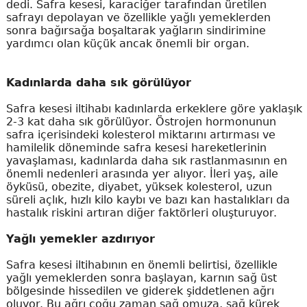
dedi. Safra kesesi, karaciğer tarafından üretilen
safrayı depolayan ve özellikle yağlı yemeklerden
sonra bağırsağa boşaltarak yağların sindirimine
yardımcı olan küçük ancak önemli bir organ.
Kadınlarda daha sık görülüyor
Safra kesesi iltihabı kadınlarda erkeklere göre yaklaşık
2-3 kat daha sık görülüyor. Östrojen hormonunun
safra içerisindeki kolesterol miktarını artırması ve
hamilelik döneminde safra kesesi hareketlerinin
yavaşlaması, kadınlarda daha sık rastlanmasının en
önemli nedenleri arasında yer alıyor. İleri yaş, aile
öyküsü, obezite, diyabet, yüksek kolesterol, uzun
süreli açlık, hızlı kilo kaybı ve bazı kan hastalıkları da
hastalık riskini artıran diğer faktörleri oluşturuyor.
Yağlı yemekler azdırıyor
Safra kesesi iltihabının en önemli belirtisi, özellikle
yağlı yemeklerden sonra başlayan, karnın sağ üst
bölgesinde hissedilen ve giderek şiddetlenen ağrı
oluyor. Bu ağrı çoğu zaman sağ omuza, sağ kürek