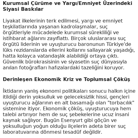
Kurumsal Çürüme ve Yargı/Emniyet Üzerindeki
Siyasi Baskılar
Liyakat ilkelerinin terk edilmesi, yargı ve emniyet
teşkilatlarında yaşanan kadrolaşmalar, suç
örgütleriyle mücadelede kurumsal sürekliliği ve
istihbarat ağlarını zayıflattı. Birçok uluslararası suç
örgütü liderinin ve uyuşturucu baronunun Türkiye'de
lüks rezidanslarda ellerini kollarını sallayarak yaşadığı,
hatta kolayca vatandaşlık alabildiği ortaya çıktı.
Güvenlik bürokrasisinin ve siyasetin suç dünyasıyla
anılan fotoğrafları hafızalardaki tazeliğini koruyor.
Derinleşen Ekonomik Kriz ve Toplumsal Çöküş
İktidarın yanlış ekonomi politikaları sonucu halkın içine
itildiği derin yoksulluk ve geleceksizlik hissi, gençleri
uyuşturucu ağlarının en alt basamağı olan "torbacılık"
sistemine itiyor. Ekonomik çöküş, uyuşturucuya hem
talebi artırıyor hem de suç şebekelerine ucuz insani
kaynak sağlıyor. Bugün Esenyurt gibi göçün ve
yoksulluğun yoğun olduğu ilçelerin adeta birer suç
laboratuvarına dönmesi tesadüf değildir.