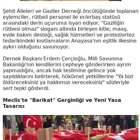
Şehit Aileleri ve Gaziler Derneği öncülüğünde toplanan
eylemciler, rütbeli personel ile er/erbaş statüsü
arasındaki derin uçuruma isyan ediyor. "Gaziliğin
rütbesi olmaz" sloganı altında birleşen kitle; maaş,
evde bakım desteği, sağlık hizmetleri ve protez/ortez
tedarikindeki kısıtlamaların Anayasa'nın eşitlik ilkesine
aykırı olduğunu savunuyor.
Dernek Başkanı Erdem Çerçioğlu, Milli Savunma
Bakanlığı'nın kendilerini cepheye gönderirken ayrım
yapmadığını, ancak hak teslimine gelince yok
sayıldıklarını belirterek, hükümet yetkililerine "Ya bizi
öldüreceksiniz ya hakkımızı vereceksiniz" sözleriyle
sert tepki gösterdi.
Meclis'te "Barikat" Gerginliği ve Yeni Yasa
Tasarısı