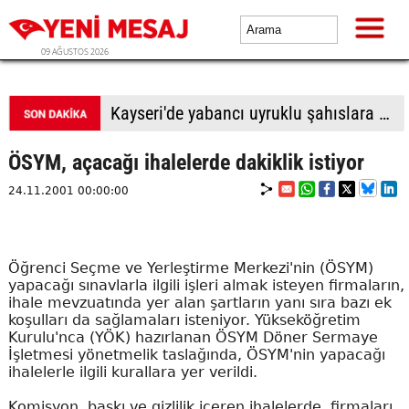
09 AĞUSTOS 2026
Kayseri'de yabancı uyruklu şahıslara biber gazı sıkıp bıçakladılar: 1 ölü, 1 yaralı
ÖSYM, açacağı ihalelerde dakiklik istiyor
24.11.2001 00:00:00
Öğrenci Seçme ve Yerleştirme Merkezi'nin (ÖSYM)
yapacağı sınavlarla ilgili işleri almak isteyen firmaların,
ihale mevzuatında yer alan şartların yanı sıra bazı ek
koşulları da sağlamaları isteniyor. Yükseköğretim
Kurulu'nca (YÖK) hazırlanan ÖSYM Döner Sermaye
İşletmesi yönetmelik taslağında, ÖSYM'nin yapacağı
ihalelerle ilgili kurallara yer verildi.
Komisyon, baskı ve gizlilik içeren ihalelerde, firmaları,