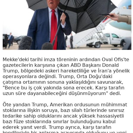
Mekke'deki tarihi imza töreninin ardından Oval Ofis'te
gazetecilerin karşısına çıkan ABD Başkanı Donald
Trump, bölgedeki askeri hareketliliğe ve İran'a yönelik
operasyonlara değindi. Trump, Orta Doğu'daki
çatışma ortamının sonuna yaklaşıldığını savunarak,
"Bence bu iş çok yakında sona erecek. Karşı tarafın
uzun süre dayanabileceğini düşünmüyorum" dedi.
Öte yandan Trump, Amerikan ordusunun mühimmat
stoklarına ilişkin soruya, bazı silah türlerinde sınırsız
tedarike sahip olduklarını ancak yüksek hassasiyetli
bazı füze stoklarında sınırlar bulunduğunu kabul
ederek yanıt verdi. Trump ayrıca, karşı tarafın
kendileriyle bir anlaşma arayışında olduğunu ve yeni