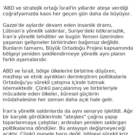
'ABD ve stratejik ortağı İsrail'in yıllardır ateşe verdiği
coğrafyamızda kaos her geçen gün daha da büyüyor.
Gazze'de aylardır devam eden insanlık dramı,
Lübnan'a yönelik saldırılar, Suriye'deki istikrarsızlık,
İran'a yönelik tehditler ve bugün Yemen üzerinden
yaşanan gelişmeler birbirinden bağımsız değildir.
Bunların tamamı, Büyük Ortadoğu Projesi kapsamında
bölgeyi yeniden şekillendirmeye yönelik aynı planın
farklı aşamalarıdır.
ABD ve İsrail, bölge ülkelerini birbirine düşüren,
mezhep ve etnik ayrılıkları derinleştiren politikalarla
Ortadoğu'yu sürekli çatışma içinde tutmak
istemektedir. Çünkü parçalanmış ve birbirleriyle
mücadele eden ülkeler, küresel güçlerin
müdahalesine her zaman daha açık hale gelir.
İran'a yönelik saldırılarda da aynı senaryo işletildi. Ağır
bir karşılık gördüklerinde "ateşkes" çağrısı yapıp
toparlanmaya çalıştılar; ardından yeniden saldırgan
politikalarına döndüler. Bu anlayışın değişmeyeceği
açıktır. Çünkü mesele barış değil, bölgeyi sürekli kriz