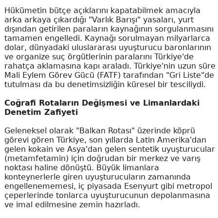
Hükümetin bütçe açıklarını kapatabilmek amacıyla
arka arkaya çıkardığı "Varlık Barışı" yasaları, yurt
dışından getirilen paraların kaynağının sorgulanmasını
tamamen engelledi. Kaynağı sorulmayan milyarlarca
dolar, dünyadaki uluslararası uyuşturucu baronlarının
ve organize suç örgütlerinin paralarını Türkiye'de
rahatça aklamasına kapı araladı. Türkiye'nin uzun süre
Mali Eylem Görev Gücü (FATF) tarafından "Gri Liste"de
tutulması da bu denetimsizliğin küresel bir tesciliydi.
Coğrafi Rotaların Değişmesi ve Limanlardaki
Denetim Zafiyeti
Geleneksel olarak "Balkan Rotası" üzerinde köprü
görevi gören Türkiye, son yıllarda Latin Amerika'dan
gelen kokain ve Asya'dan gelen sentetik uyuşturucular
(metamfetamin) için doğrudan bir merkez ve varış
noktası haline dönüştü. Büyük limanlara
konteynerlerle giren uyuşturucuların zamanında
engellenememesi, iç piyasada Esenyurt gibi metropol
çeperlerinde tonlarca uyuşturucunun depolanmasına
ve imal edilmesine zemin hazırladı.