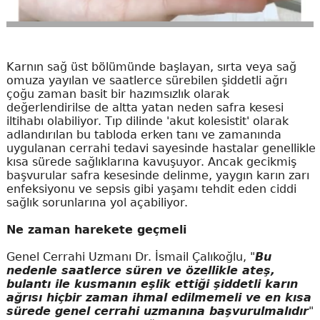
Karnın sağ üst bölümünde başlayan, sırta veya sağ
omuza yayılan ve saatlerce sürebilen şiddetli ağrı
çoğu zaman basit bir hazımsızlık olarak
değerlendirilse de altta yatan neden safra kesesi
iltihabı olabiliyor. Tıp dilinde 'akut kolesistit' olarak
adlandırılan bu tabloda erken tanı ve zamanında
uygulanan cerrahi tedavi sayesinde hastalar genellikle
kısa sürede sağlıklarına kavuşuyor. Ancak gecikmiş
başvurular safra kesesinde delinme, yaygın karın zarı
enfeksiyonu ve sepsis gibi yaşamı tehdit eden ciddi
sağlık sorunlarına yol açabiliyor.
Ne zaman harekete geçmeli
Genel Cerrahi Uzmanı Dr. İsmail Çalıkoğlu, "
Bu
nedenle saatlerce süren ve özellikle ateş,
bulantı ile kusmanın eşlik ettiği şiddetli karın
ağrısı hiçbir zaman ihmal edilmemeli ve en kısa
sürede genel cerrahi uzmanına başvurulmalıdır
"