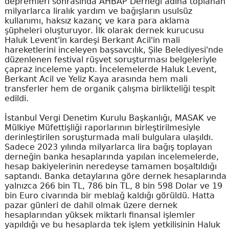
depremleri sonrasında AHBAP Derneği adına toplanan
milyarlarca liralık yardım ve bağışların usulsüz
kullanımı, haksız kazanç ve kara para aklama
şüpheleri oluşturuyor. İlk olarak dernek kurucusu
Haluk Levent'in kardeşi Berkant Acil'in mali
hareketlerini inceleyen başsavcılık, Şile Belediyesi'nde
düzenlenen festival rüşvet soruşturması belgeleriyle
çapraz inceleme yaptı. İncelemelerde Haluk Levent,
Berkant Acil ve Yeliz Kaya arasında hem mali
transferler hem de organik çalışma birlikteliği tespit
edildi.
İstanbul Vergi Denetim Kurulu Başkanlığı, MASAK ve
Mülkiye Müfettişliği raporlarının birleştirilmesiyle
derinleştirilen soruşturmada mali bulgulara ulaşıldı.
Sadece 2023 yılında milyarlarca lira bağış toplayan
derneğin banka hesaplarında yapılan incelemelerde,
hesap bakiyelerinin neredeyse tamamen boşaltıldığı
saptandı. Banka detaylarına göre dernek hesaplarında
yalnızca 266 bin TL, 786 bin TL, 8 bin 598 Dolar ve 19
bin Euro civarında bir meblağ kaldığı görüldü. Hatta
pazar günleri de dahil olmak üzere dernek
hesaplarından yüksek miktarlı finansal işlemler
yapıldığı ve bu hesaplarda tek işlem yetkilisinin Haluk