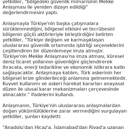
yetkililer, "bölgedeki güvenlik mimarisinin Mekke
Anlaşması ile yeniden dizayn edildiği"
değerlendirmesini yaptı.
Anlaşmayla Türkiye'nin başka çatışmalara
sürüklenmediğini, bölgesel etkisini ve tecrübesini
bölgenin güçlü aktörleriyle birleştirdiğini belirten
yetkililer, "Türkiye değişen ve karmaşıklaşan
uluslararası güvenlik ortamında işbirliği seçeneklerini
çeşitlendiren bir düzenlemeye imza atmıştır.
Türkiye'nin Mekke Anlaşması'na imza atması, küresel
deniz ticaret yollarının güvenliğini güçlendirerek
ihracata, enerji tedarikine ve ekonomik istikrara katkı
sağlayacaktır. Anlaşmaya katılım, Türk askerinin her
bölgesel krize gönderileceği anlamına gelmemektedir.
Kuvvet kullanımı ve askeri harekat kararları anayasal
düzen ile ulusal karar mekanizmaları çerçevesinde
alınacaktır." ifadelerini kullandı.
Anlaşmanın, Türkiye'nin uluslararası anlaşmalardan
doğan yükümlülüklerine zarar vermediğini vurgulayan
yetkililer, şunları kaydetti:
"Anadolu'dan Hicaz'a, İslamabad'dan Riyad'a uzanan