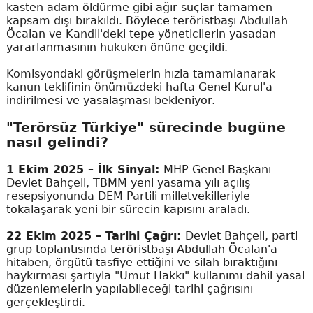
kasten adam öldürme gibi ağır suçlar tamamen
kapsam dışı bırakıldı. Böylece teröristbaşı Abdullah
Öcalan ve Kandil'deki tepe yöneticilerin yasadan
yararlanmasının hukuken önüne geçildi.
Komisyondaki görüşmelerin hızla tamamlanarak
kanun teklifinin önümüzdeki hafta Genel Kurul'a
indirilmesi ve yasalaşması bekleniyor.
"Terörsüz Türkiye" sürecinde bugüne
nasıl gelindi?
1 Ekim 2025 – İlk Sinyal:
MHP Genel Başkanı
Devlet Bahçeli, TBMM yeni yasama yılı açılış
resepsiyonunda DEM Partili milletvekilleriyle
tokalaşarak yeni bir sürecin kapısını araladı.
22 Ekim 2025 – Tarihi Çağrı:
Devlet Bahçeli, parti
grup toplantısında teröristbaşı Abdullah Öcalan'a
hitaben, örgütü tasfiye ettiğini ve silah bıraktığını
haykırması şartıyla "Umut Hakkı" kullanımı dahil yasal
düzenlemelerin yapılabileceği tarihi çağrısını
gerçekleştirdi.