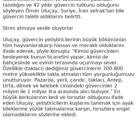
tanıdığını ve 42 yıldır güvercin tutkunu olduğunu
söyleyen Ömer Uluçay, Suriye, İran veIrak'tan bile
güvercin talebi aldıklarını belirtti.
Stres atmaya vesile oluyorlar
Uluçay, güvercin yetiştiricilerinin büyük bölümünün
tüm hayvanlarakarşı hassas ve meraklı olduklarını
ifade ederek, şöyle konuştu: "Kimisi güvercinleri
besleyerek bunun ticaretini yapar, kimisi de
bahçesinde ve evinin terasında uçurmayı sever.
Özellikle (taklacı) dediğimiz güvercinlerin 700-800
metre yükseklikte takla atmaları tüm yorgunluğumuzu
unutturuyor. Pazarda, yerli, çandır, taklacı, Antep,
Urfa, dönek ve kelebek cinsindeki güvercinler 2
milyon ile 1 milyar lira arasında alıcı buluyor." En
büyük korkularının kedi ve hırsızlar olduğunu ifade
eden Uluçay, yetiştiricilerin kuşlarını tanımak için ayak
bileklerine yüzük takmalarına karşın, hırsızlara engel
olamadıklarını sözlerine ekledi.