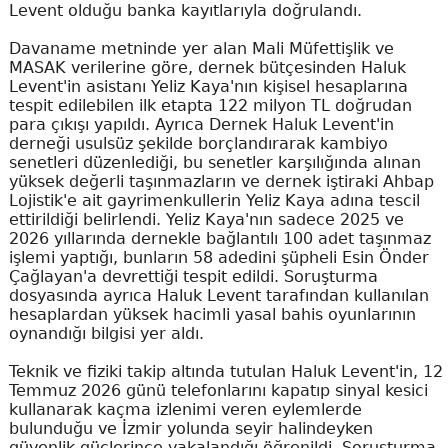
Levent olduğu banka kayıtlarıyla doğrulandı.
Davaname metninde yer alan Mali Müfettişlik ve
MASAK verilerine göre, dernek bütçesinden Haluk
Levent'in asistanı Yeliz Kaya'nın kişisel hesaplarına
tespit edilebilen ilk etapta 122 milyon TL doğrudan
para çıkışı yapıldı. Ayrıca Dernek Haluk Levent'in
derneği usulsüz şekilde borçlandırarak kambiyo
senetleri düzenlediği, bu senetler karşılığında alınan
yüksek değerli taşınmazların ve dernek iştiraki Ahbap
Lojistik'e ait gayrimenkullerin Yeliz Kaya adına tescil
ettirildiği belirlendi. Yeliz Kaya'nın sadece 2025 ve
2026 yıllarında dernekle bağlantılı 100 adet taşınmaz
işlemi yaptığı, bunların 58 adedini şüpheli Esin Önder
Çağlayan'a devrettiği tespit edildi. Soruşturma
dosyasında ayrıca Haluk Levent tarafından kullanılan
hesaplardan yüksek hacimli yasal bahis oyunlarının
oynandığı bilgisi yer aldı.
Teknik ve fiziki takip altında tutulan Haluk Levent'in, 12
Temmuz 2026 günü telefonlarını kapatıp sinyal kesici
kullanarak kaçma izlenimi veren eylemlerde
bulunduğu ve İzmir yolunda seyir halindeyken
güvenlik güçlerince yakalandığı öğrenildi. Soruşturma