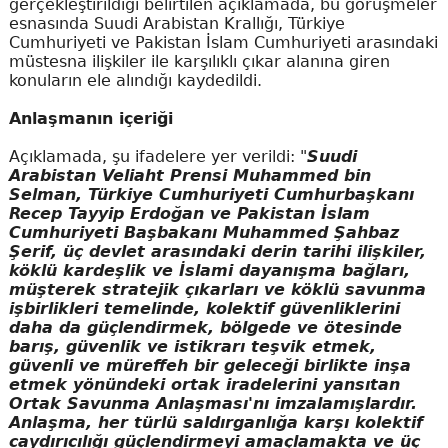
gerçekleştirildiği belirtilen açıklamada, bu görüşmeler
esnasında Suudi Arabistan Krallığı, Türkiye
Cumhuriyeti ve Pakistan İslam Cumhuriyeti arasındaki
müstesna ilişkiler ile karşılıklı çıkar alanına giren
konuların ele alındığı kaydedildi.
Anlaşmanın içeriği
Açıklamada, şu ifadelere yer verildi: "
Suudi
Arabistan Veliaht Prensi Muhammed bin
Selman, Türkiye Cumhuriyeti Cumhurbaşkanı
Recep Tayyip Erdoğan ve Pakistan İslam
Cumhuriyeti Başbakanı Muhammed Şahbaz
Şerif, üç devlet arasındaki derin tarihi ilişkiler,
köklü kardeşlik ve İslami dayanışma bağları,
müşterek stratejik çıkarları ve köklü savunma
işbirlikleri temelinde, kolektif güvenliklerini
daha da güçlendirmek, bölgede ve ötesinde
barış, güvenlik ve istikrarı teşvik etmek,
güvenli ve müreffeh bir geleceği birlikte inşa
etmek yönündeki ortak iradelerini yansıtan
Ortak Savunma Anlaşması'nı imzalamışlardır.
Anlaşma, her türlü saldırganlığa karşı kolektif
caydırıcılığı güçlendirmeyi amaçlamakta ve üç