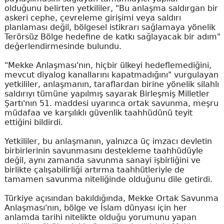
olduğunu belirten yetkililer, "Bu anlaşma saldırgan bir
askeri cephe, çevreleme girişimi veya saldırı
planlaması değil, bölgesel istikrarı sağlamaya yönelik
Terörsüz Bölge hedefine de katkı sağlayacak bir adım"
değerlendirmesinde bulundu.
"Mekke Anlaşması'nın, hiçbir ülkeyi hedeflemediğini,
mevcut diyalog kanallarını kapatmadığını" vurgulayan
yetkililer, anlaşmanın, taraflardan birine yönelik silahlı
saldırıyı tümüne yapılmış sayarak Birleşmiş Milletler
Şartı'nın 51. maddesi uyarınca ortak savunma, meşru
müdafaa ve karşılıklı güvenlik taahhüdünü teyit
ettiğini bildirdi.
Yetkililer, bu anlaşmanın, yalnızca üç imzacı devletin
birbirlerinin savunmasını destekleme taahhüdüyle
değil, aynı zamanda savunma sanayi işbirliğini ve
birlikte çalışabilirliği artırma taahhütleriyle de
tamamen savunma niteliğinde olduğunu dile getirdi.
Türkiye açısından bakıldığında, Mekke Ortak Savunma
Anlaşması'nın, bölge ve İslam dünyası için her
anlamda tarihi nitelikte olduğu yorumunu yapan