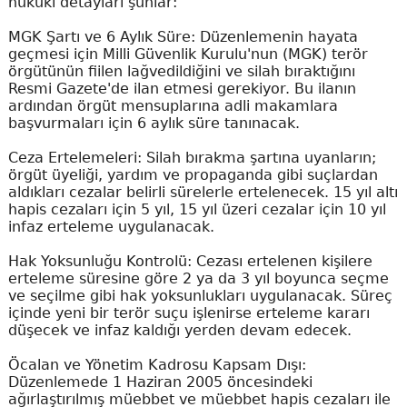
hukuki detayları şunlar:
MGK Şartı ve 6 Aylık Süre: Düzenlemenin hayata
geçmesi için Milli Güvenlik Kurulu'nun (MGK) terör
örgütünün fiilen lağvedildiğini ve silah bıraktığını
Resmi Gazete'de ilan etmesi gerekiyor. Bu ilanın
ardından örgüt mensuplarına adli makamlara
başvurmaları için 6 aylık süre tanınacak.
Ceza Ertelemeleri: Silah bırakma şartına uyanların;
örgüt üyeliği, yardım ve propaganda gibi suçlardan
aldıkları cezalar belirli sürelerle ertelenecek. 15 yıl altı
hapis cezaları için 5 yıl, 15 yıl üzeri cezalar için 10 yıl
infaz erteleme uygulanacak.
Hak Yoksunluğu Kontrolü: Cezası ertelenen kişilere
erteleme süresine göre 2 ya da 3 yıl boyunca seçme
ve seçilme gibi hak yoksunlukları uygulanacak. Süreç
içinde yeni bir terör suçu işlenirse erteleme kararı
düşecek ve infaz kaldığı yerden devam edecek.
Öcalan ve Yönetim Kadrosu Kapsam Dışı:
Düzenlemede 1 Haziran 2005 öncesindeki
ağırlaştırılmış müebbet ve müebbet hapis cezaları ile