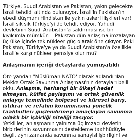
Türkiye, Suudi Arabistan ve Pakistan, yakın gelecekte
İsrail tehdidi altında bulunuyor. İsrail'in Pakistan'ın
ebedi düşmanı Hindistan ile yakın askeri ilişkileri var!
İsrail sık sık Türkiye'yi de tehdit ediyor. Yahudi
devletinin Suudi Arabistan'a saldırması ise bir
kıvılcımla mümkün... Pakistan dün anlaşma imzalayan
üç ülke içinde tek nükleer güç olarak öne çıkıyor. Peki
Pakistan, Türkiye'ye ya da Suudi Arabistan'a özellikle
İsrail'e karşı nükleer şemsiye olur mu?
Anlaşmanın içeriği detaylarda yumuşatıldı
Öte yandan "Müslüman NATO' olarak adlandırılan
Mekke Ortak Savunma Anlaşması'nın detayları belli
oldu.
Anlaşma, herhangi bir ülkeyi hedef
almayan, külfet paylaşımı ve ortak güvenlik
anlayışı temelinde bölgesel ve küresel barış,
istikrar ve refahın korunmasına yönelik
taahhütleri güçlendirmeyi amaçlayan savunma
odaklı bir işbirliği niteliği taşıyor.
Yetkililer, anlaşmanın yalnızca üç imzacı devletin
birbirlerinin savunmasını destekleme taahhüdüyle
değil, aynı zamanda savunma sanayisi işbirliğini ve