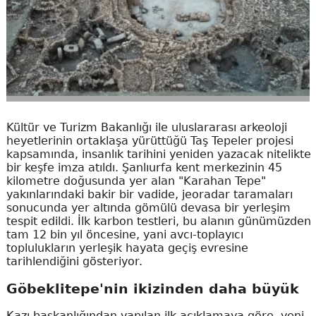
Kültür ve Turizm Bakanlığı ile uluslararası arkeoloji
heyetlerinin ortaklaşa yürüttüğü Taş Tepeler projesi
kapsamında, insanlık tarihini yeniden yazacak nitelikte
bir keşfe imza atıldı. Şanlıurfa kent merkezinin 45
kilometre doğusunda yer alan "Karahan Tepe"
yakınlarındaki bakir bir vadide, jeoradar taramaları
sonucunda yer altında gömülü devasa bir yerleşim
tespit edildi. İlk karbon testleri, bu alanın günümüzden
tam 12 bin yıl öncesine, yani avcı-toplayıcı
toplulukların yerleşik hayata geçiş evresine
tarihlendiğini gösteriyor.
Göbeklitepe'nin ikizinden daha büyük
Kazı başkanlığından yapılan ilk açıklamaya göre, yeni