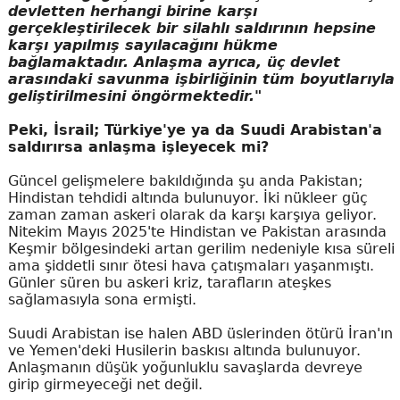
devletten herhangi birine karşı
gerçekleştirilecek bir silahlı saldırının hepsine
karşı yapılmış sayılacağını hükme
bağlamaktadır. Anlaşma ayrıca, üç devlet
arasındaki savunma işbirliğinin tüm boyutlarıyla
geliştirilmesini öngörmektedir."
Peki, İsrail; Türkiye'ye ya da Suudi Arabistan'a
saldırırsa anlaşma işleyecek mi?
Güncel gelişmelere bakıldığında şu anda Pakistan;
Hindistan tehdidi altında bulunuyor. İki nükleer güç
zaman zaman askeri olarak da karşı karşıya geliyor.
Nitekim Mayıs 2025'te Hindistan ve Pakistan arasında
Keşmir bölgesindeki artan gerilim nedeniyle kısa süreli
ama şiddetli sınır ötesi hava çatışmaları yaşanmıştı.
Günler süren bu askeri kriz, tarafların ateşkes
sağlamasıyla sona ermişti.
Suudi Arabistan ise halen ABD üslerinden ötürü İran'ın
ve Yemen'deki Husilerin baskısı altında bulunuyor.
Anlaşmanın düşük yoğunluklu savaşlarda devreye
girip girmeyeceği net değil.