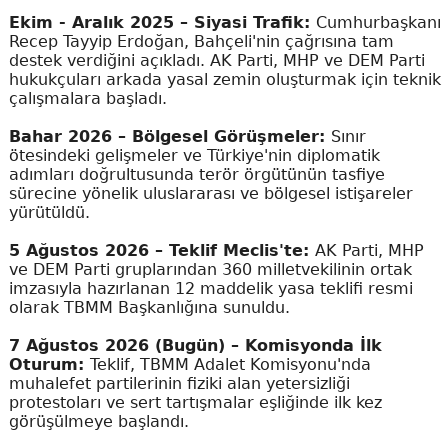
Ekim - Aralık 2025 – Siyasi Trafik:
Cumhurbaşkanı
Recep Tayyip Erdoğan, Bahçeli'nin çağrısına tam
destek verdiğini açıkladı. AK Parti, MHP ve DEM Parti
hukukçuları arkada yasal zemin oluşturmak için teknik
çalışmalara başladı.
Bahar 2026 – Bölgesel Görüşmeler:
Sınır
ötesindeki gelişmeler ve Türkiye'nin diplomatik
adımları doğrultusunda terör örgütünün tasfiye
sürecine yönelik uluslararası ve bölgesel istişareler
yürütüldü.
5 Ağustos 2026 – Teklif Meclis'te:
AK Parti, MHP
ve DEM Parti gruplarından 360 milletvekilinin ortak
imzasıyla hazırlanan 12 maddelik yasa teklifi resmi
olarak TBMM Başkanlığına sunuldu.
7 Ağustos 2026 (Bugün) – Komisyonda İlk
Oturum:
Teklif, TBMM Adalet Komisyonu'nda
muhalefet partilerinin fiziki alan yetersizliği
protestoları ve sert tartışmalar eşliğinde ilk kez
görüşülmeye başlandı.