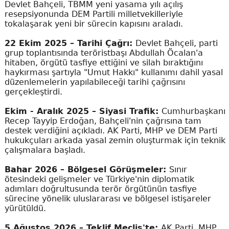
Devlet Bahçeli, TBMM yeni yasama yılı açılış
resepsiyonunda DEM Partili milletvekilleriyle
tokalaşarak yeni bir sürecin kapısını araladı.
22 Ekim 2025 – Tarihi Çağrı:
Devlet Bahçeli, parti
grup toplantısında teröristbaşı Abdullah Öcalan'a
hitaben, örgütü tasfiye ettiğini ve silah bıraktığını
haykırması şartıyla "Umut Hakkı" kullanımı dahil yasal
düzenlemelerin yapılabileceği tarihi çağrısını
gerçekleştirdi.
Ekim - Aralık 2025 – Siyasi Trafik:
Cumhurbaşkanı
Recep Tayyip Erdoğan, Bahçeli'nin çağrısına tam
destek verdiğini açıkladı. AK Parti, MHP ve DEM Parti
hukukçuları arkada yasal zemin oluşturmak için teknik
çalışmalara başladı.
Bahar 2026 – Bölgesel Görüşmeler:
Sınır
ötesindeki gelişmeler ve Türkiye'nin diplomatik
adımları doğrultusunda terör örgütünün tasfiye
sürecine yönelik uluslararası ve bölgesel istişareler
yürütüldü.
5 Ağustos 2026 – Teklif Meclis'te:
AK Parti, MHP