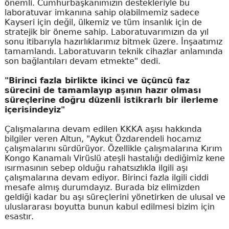
önemli. Cumhurbaşkanımızın destekleriyle bu
laboratuvar imkanına sahip olabilmemiz sadece
Kayseri için değil, ülkemiz ve tüm insanlık için de
stratejik bir öneme sahip. Laboratuvarımızın da yıl
sonu itibarıyla hazırlıklarımız bitmek üzere. İnşaatımız
tamamlandı. Laboratuvarın teknik cihazlar anlamında
son bağlantıları devam etmekte" dedi.
"Birinci fazla birlikte ikinci ve üçüncü faz
sürecini de tamamlayıp aşının hazır olması
süreçlerine doğru düzenli istikrarlı bir ilerleme
içerisindeyiz"
Çalışmalarına devam edilen KKKA aşısı hakkında
bilgiler veren Altun, "Aykut Özdarendeli hocamız
çalışmalarını sürdürüyor. Özellikle çalışmalarına Kırım
Kongo Kanamalı Virüslü ateşli hastalığı dediğimiz kene
ısırmasının sebep olduğu rahatsızlıkla ilgili aşı
çalışmalarına devam ediyor. Birinci fazla ilgili ciddi
mesafe almış durumdayız. Burada biz elimizden
geldiği kadar bu aşı süreçlerini yönetirken de ulusal ve
uluslararası boyutta bunun kabul edilmesi bizim için
esastır.