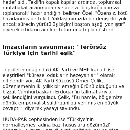
hedef aldı. Teklifin kapalı kapılar ardında, toplumsal
mutabakat aranmadan ve adeta "boş kâğıda imza
toplanarak" hazırlandığını belirten Özel, "Özensiz, kötü
hazırlanmış bir teklif. Yaklaşımımızda bir değişiklik yok
ancak sürecin yürütülüş biçimi baştan aşağı yanlıştır"
diyerek iktidarın aceleci tutumuna tepki gösterdi.
İmzacıların savunması: "Terörsüz
Türkiye için tarihi eşik"
Tepkilerin odağındaki AK Parti ve MHP kanadı ise
eleştirileri "küresel odakların hezeyanları" olarak
nitelendiriyor. AK Parti Sözcüsü Ömer Çelik,
düzenlemenin iki yıllık bir emeğin ürünü olduğunu ve
bizzat Cumhurbaşkanı Erdoğan'ın talimatlarıyla
şekillendiğini vurguladı. Çelik, "Bu hamle, bölgemize
dönük emperyalist saldırganlığa verilmiş en büyük
cevaptır" diyerek yasayı savundu.
HÜDA-PAR cephesinden ise "Türkiye'nin
normalleşmesi adına bazı hususlara gözümüzü