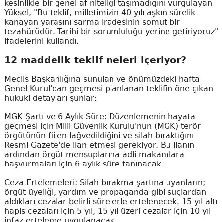
kesinlikle bir genel af niteliği taşımadığını vurgulayan
Yüksel, "Bu teklif, milletimizin 40 yılı aşkın sürelik
kanayan yarasını sarma iradesinin somut bir
tezahürüdür. Tarihi bir sorumluluğu yerine getiriyoruz"
ifadelerini kullandı.
12 maddelik teklif neleri içeriyor?
Meclis Başkanlığına sunulan ve önümüzdeki hafta
Genel Kurul'dan geçmesi planlanan teklifin öne çıkan
hukuki detayları şunlar:
MGK Şartı ve 6 Aylık Süre: Düzenlemenin hayata
geçmesi için Milli Güvenlik Kurulu'nun (MGK) terör
örgütünün fiilen lağvedildiğini ve silah bıraktığını
Resmi Gazete'de ilan etmesi gerekiyor. Bu ilanın
ardından örgüt mensuplarına adli makamlara
başvurmaları için 6 aylık süre tanınacak.
Ceza Ertelemeleri: Silah bırakma şartına uyanların;
örgüt üyeliği, yardım ve propaganda gibi suçlardan
aldıkları cezalar belirli sürelerle ertelenecek. 15 yıl altı
hapis cezaları için 5 yıl, 15 yıl üzeri cezalar için 10 yıl
infaz erteleme uygulanacak.