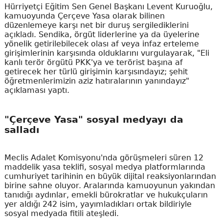
Hürriyetçi Eğitim Sen Genel Başkanı Levent Kuruoğlu,
kamuoyunda Çerçeve Yasa olarak bilinen
düzenlemeye karşı net bir duruş sergilediklerini
açıkladı. Sendika, örgüt liderlerine ya da üyelerine
yönelik getirilebilecek olası af veya infaz erteleme
girişimlerinin karşısında olduklarını vurgulayarak, "Eli
kanlı terör örgütü PKK'ya ve terörist başına af
getirecek her türlü girişimin karşısındayız; şehit
öğretmenlerimizin aziz hatıralarının yanındayız"
açıklaması yaptı.
"Çerçeve Yasa" sosyal medyayı da
salladı
Meclis Adalet Komisyonu'nda görüşmeleri süren 12
maddelik yasa teklifi, sosyal medya platformlarında
cumhuriyet tarihinin en büyük dijital reaksiyonlarından
birine sahne oluyor. Aralarında kamuoyunun yakından
tanıdığı aydınlar, emekli bürokratlar ve hukukçuların
yer aldığı 242 isim, yayımladıkları ortak bildiriyle
sosyal medyada fitili ateşledi.