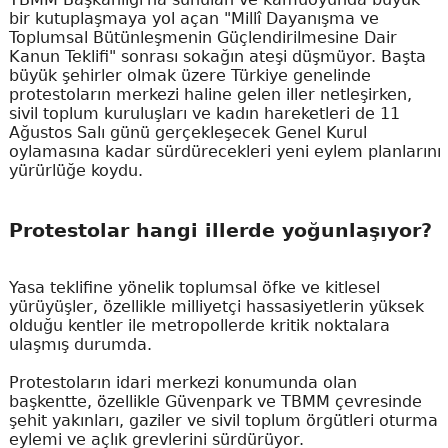
bir kutuplaşmaya yol açan "Millî Dayanışma ve
Toplumsal Bütünleşmenin Güçlendirilmesine Dair
Kanun Teklifi" sonrası sokağın ateşi düşmüyor. Başta
büyük şehirler olmak üzere Türkiye genelinde
protestoların merkezi haline gelen iller netleşirken,
sivil toplum kuruluşları ve kadın hareketleri de 11
Ağustos Salı günü gerçekleşecek Genel Kurul
oylamasına kadar sürdürecekleri yeni eylem planlarını
yürürlüğe koydu.
Protestolar hangi illerde yoğunlaşıyor?
Yasa teklifine yönelik toplumsal öfke ve kitlesel
yürüyüşler, özellikle milliyetçi hassasiyetlerin yüksek
olduğu kentler ile metropollerde kritik noktalara
ulaşmış durumda.
Protestoların idari merkezi konumunda olan
başkentte, özellikle Güvenpark ve TBMM çevresinde
şehit yakınları, gaziler ve sivil toplum örgütleri oturma
eylemi ve açlık grevlerini sürdürüyor.