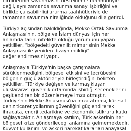
birbirlerinin savunmasını destekleme taahhüdüyle
değil, aynı zamanda savunma sanayi işbirliğini ve
birlikte çalışabilirliği artırma taahhütleriyle de
tamamen savunma niteliğinde olduğunu dile getirdi.
Türkiye açısından bakıldığında, Mekke Ortak Savunma
Anlaşması'nın, bölge ve İslam dünyası için her
anlamda tarihi nitelikte olduğu yorumunu yapan
yetkililer, "bölgedeki güvenlik mimarisinin Mekke
Anlaşması ile yeniden dizayn edildiği"
değerlendirmesini yaptı.
Anlaşmayla Türkiye'nin başka çatışmalara
sürüklenmediğini, bölgesel etkisini ve tecrübesini
bölgenin güçlü aktörleriyle birleştirdiğini belirten
yetkililer, "Türkiye değişen ve karmaşıklaşan
uluslararası güvenlik ortamında işbirliği seçeneklerini
çeşitlendiren bir düzenlemeye imza atmıştır.
Türkiye'nin Mekke Anlaşması'na imza atması, küresel
deniz ticaret yollarının güvenliğini güçlendirerek
ihracata, enerji tedarikine ve ekonomik istikrara katkı
sağlayacaktır. Anlaşmaya katılım, Türk askerinin her
bölgesel krize gönderileceği anlamına gelmemektedir.
Kuvvet kullanımı ve askeri harekat kararları anayasal