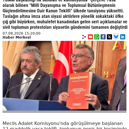
olarak bilinen “Millî Dayanışma ve Toplumsal Bütünleşmenin
Güçlendirilmesine Dair Kanun Teklifi” ülkede tansiyonu yükseltti.
Taslağın altına imza atan siyasi aktörlere yönelik sokaktaki öfke
çığ gibi büyürken, muhalefet kanadından gelen sert açıklamalar ve
sivil toplumun protestoları siyasetin gündemini tamamen değiştirdi
07.08.2026 15:20:00
Haber Merkezi
Meclis Adalet Komisyonu'nda görüşülmeye başlanan
12 maddelik yasa teklifi, toplumun geniş bir kesiminde