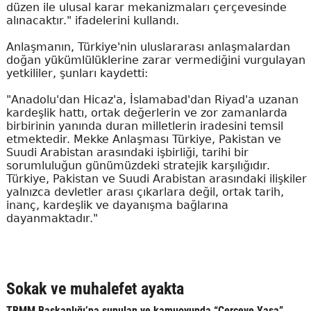
düzen ile ulusal karar mekanizmaları çerçevesinde
alınacaktır." ifadelerini kullandı.
Anlaşmanın, Türkiye'nin uluslararası anlaşmalardan
doğan yükümlülüklerine zarar vermediğini vurgulayan
yetkililer, şunları kaydetti:
"Anadolu'dan Hicaz'a, İslamabad'dan Riyad'a uzanan
kardeşlik hattı, ortak değerlerin ve zor zamanlarda
birbirinin yanında duran milletlerin iradesini temsil
etmektedir. Mekke Anlaşması Türkiye, Pakistan ve
Suudi Arabistan arasındaki işbirliği, tarihi bir
sorumluluğun günümüzdeki stratejik karşılığıdır.
Türkiye, Pakistan ve Suudi Arabistan arasındaki ilişkiler
yalnızca devletler arası çıkarlara değil, ortak tarih,
inanç, kardeşlik ve dayanışma bağlarına
dayanmaktadır."
Sokak ve muhalefet ayakta
TBMM Başkanlığı’na sunulan ve kamuoyunda “Çerçeve Yasa”