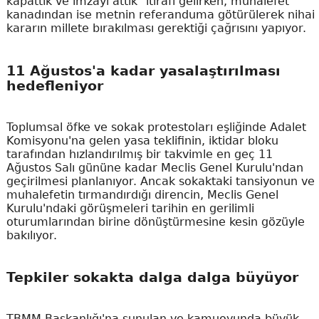
kapattık ve imzayı attık" itirafı gelirken, muhalefet
kanadından ise metnin referanduma götürülerek nihai
kararın millete bırakılması gerektiği çağrısını yapıyor.
11 Ağustos'a kadar yasalaştırılması
hedefleniyor
Toplumsal öfke ve sokak protestoları eşliğinde Adalet
Komisyonu'na gelen yasa teklifinin, iktidar bloku
tarafından hızlandırılmış bir takvimle en geç 11
Ağustos Salı gününe kadar Meclis Genel Kurulu'ndan
geçirilmesi planlanıyor. Ancak sokaktaki tansiyonun ve
muhalefetin tırmandırdığı direncin, Meclis Genel
Kurulu'ndaki görüşmeleri tarihin en gerilimli
oturumlarından birine dönüştürmesine kesin gözüyle
bakılıyor.
Tepkiler sokakta dalga dalga büyüyor
TBMM Başkanlığı'na sunulan ve kamuoyunda büyük