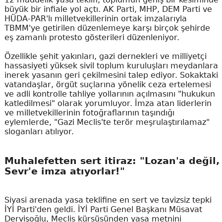
büyük bir infiale yol açtı. AK Parti, MHP, DEM Parti ve
HÜDA-PAR'lı milletvekillerinin ortak imzalarıyla
TBMM'ye getirilen düzenlemeye karşı birçok şehirde
eş zamanlı protesto gösterileri düzenleniyor.
Özellikle şehit yakınları, gazi dernekleri ve milliyetçi
hassasiyeti yüksek sivil toplum kuruluşları meydanlara
inerek yasanın geri çekilmesini talep ediyor. Sokaktaki
vatandaşlar, örgüt suçlarına yönelik ceza ertelemesi
ve adli kontrolle tahliye yollarının açılmasını "hukukun
katledilmesi" olarak yorumluyor. İmza atan liderlerin
ve milletvekillerinin fotoğraflarının taşındığı
eylemlerde, "Gazi Meclis'te terör meşrulaştırılamaz"
sloganları atılıyor.
Muhalefetten sert itiraz: "Lozan'a değil,
Sevr'e imza atıyorlar!"
Siyasi arenada yasa teklifine en sert ve tavizsiz tepki
İYİ Parti'den geldi. İYİ Parti Genel Başkanı Müsavat
Dervişoğlu, Meclis kürsüsünden yasa metnini