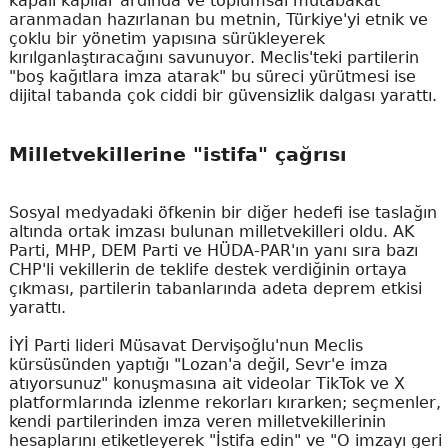
kapalı kapılar ardında ve toplumsal mutabakat
aranmadan hazırlanan bu metnin, Türkiye'yi etnik ve
çoklu bir yönetim yapısına sürükleyerek
kırılganlaştıracağını savunuyor. Meclis'teki partilerin
"boş kağıtlara imza atarak" bu süreci yürütmesi ise
dijital tabanda çok ciddi bir güvensizlik dalgası yarattı.
Milletvekillerine "istifa" çağrısı
Sosyal medyadaki öfkenin bir diğer hedefi ise taslağın
altında ortak imzası bulunan milletvekilleri oldu. AK
Parti, MHP, DEM Parti ve HÜDA-PAR'ın yanı sıra bazı
CHP'li vekillerin de teklife destek verdiğinin ortaya
çıkması, partilerin tabanlarında adeta deprem etkisi
yarattı.
İYİ Parti lideri Müsavat Dervişoğlu'nun Meclis
kürsüsünden yaptığı "Lozan'a değil, Sevr'e imza
atıyorsunuz" konuşmasına ait videolar TikTok ve X
platformlarında izlenme rekorları kırarken; seçmenler,
kendi partilerinden imza veren milletvekillerinin
hesaplarını etiketleyerek "İstifa edin" ve "O imzayı geri