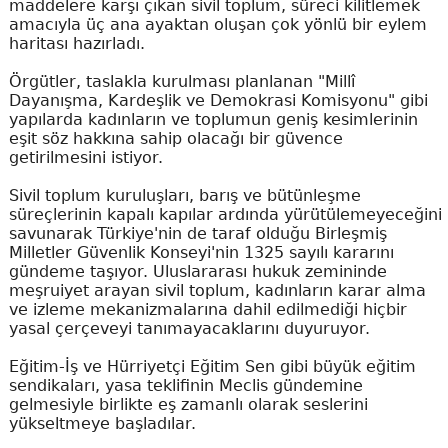
maddelere karşı çıkan sivil toplum, süreci kilitlemek
amacıyla üç ana ayaktan oluşan çok yönlü bir eylem
haritası hazırladı.
Örgütler, taslakla kurulması planlanan "Millî
Dayanışma, Kardeşlik ve Demokrasi Komisyonu" gibi
yapılarda kadınların ve toplumun geniş kesimlerinin
eşit söz hakkına sahip olacağı bir güvence
getirilmesini istiyor.
Sivil toplum kuruluşları, barış ve bütünleşme
süreçlerinin kapalı kapılar ardında yürütülemeyeceğini
savunarak Türkiye'nin de taraf olduğu Birleşmiş
Milletler Güvenlik Konseyi'nin 1325 sayılı kararını
gündeme taşıyor. Uluslararası hukuk zemininde
meşruiyet arayan sivil toplum, kadınların karar alma
ve izleme mekanizmalarına dahil edilmediği hiçbir
yasal çerçeveyi tanımayacaklarını duyuruyor.
Eğitim-İş ve Hürriyetçi Eğitim Sen gibi büyük eğitim
sendikaları, yasa teklifinin Meclis gündemine
gelmesiyle birlikte eş zamanlı olarak seslerini
yükseltmeye başladılar.