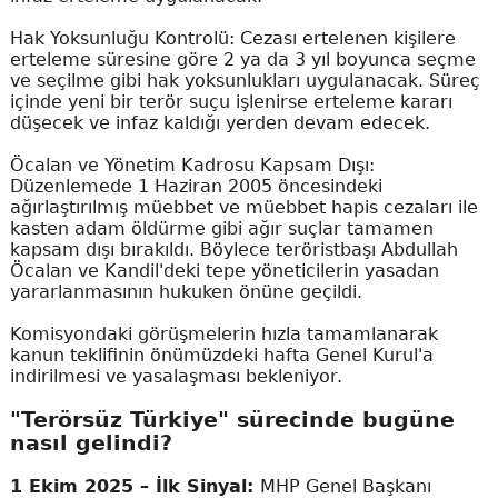
Hak Yoksunluğu Kontrolü: Cezası ertelenen kişilere
erteleme süresine göre 2 ya da 3 yıl boyunca seçme
ve seçilme gibi hak yoksunlukları uygulanacak. Süreç
içinde yeni bir terör suçu işlenirse erteleme kararı
düşecek ve infaz kaldığı yerden devam edecek.
Öcalan ve Yönetim Kadrosu Kapsam Dışı:
Düzenlemede 1 Haziran 2005 öncesindeki
ağırlaştırılmış müebbet ve müebbet hapis cezaları ile
kasten adam öldürme gibi ağır suçlar tamamen
kapsam dışı bırakıldı. Böylece teröristbaşı Abdullah
Öcalan ve Kandil'deki tepe yöneticilerin yasadan
yararlanmasının hukuken önüne geçildi.
Komisyondaki görüşmelerin hızla tamamlanarak
kanun teklifinin önümüzdeki hafta Genel Kurul'a
indirilmesi ve yasalaşması bekleniyor.
"Terörsüz Türkiye" sürecinde bugüne
nasıl gelindi?
1 Ekim 2025 – İlk Sinyal:
MHP Genel Başkanı