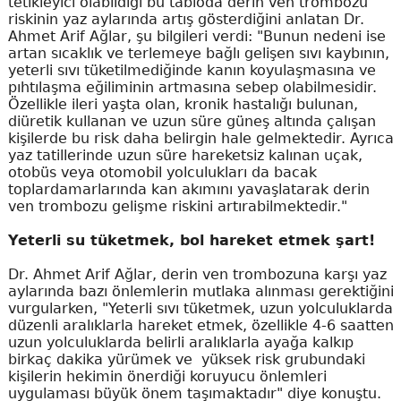
tetikleyici olabildiği bu tabloda derin ven trombozu
riskinin yaz aylarında artış gösterdiğini anlatan Dr.
Ahmet Arif Ağlar, şu bilgileri verdi: "Bunun nedeni ise
artan sıcaklık ve terlemeye bağlı gelişen sıvı kaybının,
yeterli sıvı tüketilmediğinde kanın koyulaşmasına ve
pıhtılaşma eğiliminin artmasına sebep olabilmesidir.
Özellikle ileri yaşta olan, kronik hastalığı bulunan,
diüretik kullanan ve uzun süre güneş altında çalışan
kişilerde bu risk daha belirgin hale gelmektedir. Ayrıca
yaz tatillerinde uzun süre hareketsiz kalınan uçak,
otobüs veya otomobil yolculukları da bacak
toplardamarlarında kan akımını yavaşlatarak derin
ven trombozu gelişme riskini artırabilmektedir."
Yeterli su tüketmek, bol hareket etmek şart!
Dr. Ahmet Arif Ağlar, derin ven trombozuna karşı yaz
aylarında bazı önlemlerin mutlaka alınması gerektiğini
vurgularken, "Yeterli sıvı tüketmek, uzun yolculuklarda
düzenli aralıklarla hareket etmek, özellikle 4-6 saatten
uzun yolculuklarda belirli aralıklarla ayağa kalkıp
birkaç dakika yürümek ve yüksek risk grubundaki
kişilerin hekimin önerdiği koruyucu önlemleri
uygulaması büyük önem taşımaktadır" diye konuştu.