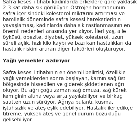
Safra kesesi iltihabı kadınlarda erkeklere göre yaklaşık
2-3 kat daha sık görülüyor. Östrojen hormonunun
safra içerisindeki kolesterol miktarını artırması ve
hamilelik döneminde safra kesesi hareketlerinin
yavaşlaması, kadınlarda daha sık rastlanmasının en
önemli nedenleri arasında yer alıyor. İleri yaş, aile
öyküsü, obezite, diyabet, yüksek kolesterol, uzun
süreli açlık, hızlı kilo kaybı ve bazı kan hastalıkları da
hastalık riskini artıran diğer faktörleri oluşturuyor.
Yağlı yemekler azdırıyor
Safra kesesi iltihabının en önemli belirtisi, özellikle
yağlı yemeklerden sonra başlayan, karnın sağ üst
bölgesinde hissedilen ve giderek şiddetlenen ağrı
oluyor. Bu ağrı çoğu zaman sağ omuza, sağ kürek
kemiğinin altına veya sırta yayılabiliyor ve birkaç
saatten uzun sürüyor. Ağrıya bulantı, kusma,
iştahsızlık ve ateş eşlik edebiliyor. Hastalık ilerledikçe
titreme, yüksek ateş ve genel durum bozukluğu
gelişebiliyor.