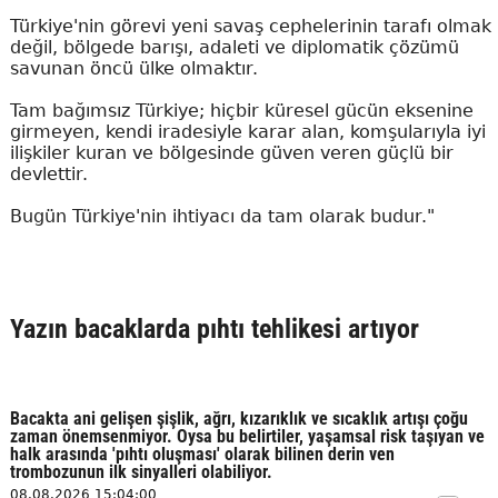
Türkiye'nin görevi yeni savaş cephelerinin tarafı olmak
değil, bölgede barışı, adaleti ve diplomatik çözümü
savunan öncü ülke olmaktır.
Tam bağımsız Türkiye; hiçbir küresel gücün eksenine
girmeyen, kendi iradesiyle karar alan, komşularıyla iyi
ilişkiler kuran ve bölgesinde güven veren güçlü bir
devlettir.
Bugün Türkiye'nin ihtiyacı da tam olarak budur."
Yazın bacaklarda pıhtı tehlikesi artıyor
Bacakta ani gelişen şişlik, ağrı, kızarıklık ve sıcaklık artışı çoğu
zaman önemsenmiyor. Oysa bu belirtiler, yaşamsal risk taşıyan ve
halk arasında 'pıhtı oluşması' olarak bilinen derin ven
trombozunun ilk sinyalleri olabiliyor.
08.08.2026 15:04:00