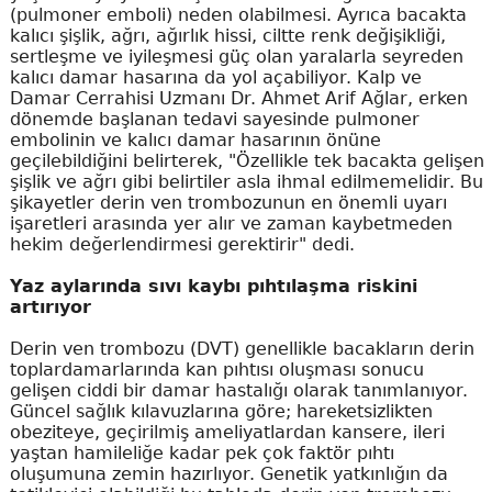
(pulmoner emboli) neden olabilmesi. Ayrıca bacakta
kalıcı şişlik, ağrı, ağırlık hissi, ciltte renk değişikliği,
sertleşme ve iyileşmesi güç olan yaralarla seyreden
kalıcı damar hasarına da yol açabiliyor. Kalp ve
Damar Cerrahisi Uzmanı Dr. Ahmet Arif Ağlar, erken
dönemde başlanan tedavi sayesinde pulmoner
embolinin ve kalıcı damar hasarının önüne
geçilebildiğini belirterek, "Özellikle tek bacakta gelişen
şişlik ve ağrı gibi belirtiler asla ihmal edilmemelidir. Bu
şikayetler derin ven trombozunun en önemli uyarı
işaretleri arasında yer alır ve zaman kaybetmeden
hekim değerlendirmesi gerektirir" dedi.
Yaz aylarında sıvı kaybı pıhtılaşma riskini
artırıyor
Derin ven trombozu (DVT) genellikle bacakların derin
toplardamarlarında kan pıhtısı oluşması sonucu
gelişen ciddi bir damar hastalığı olarak tanımlanıyor.
Güncel sağlık kılavuzlarına göre; hareketsizlikten
obeziteye, geçirilmiş ameliyatlardan kansere, ileri
yaştan hamileliğe kadar pek çok faktör pıhtı
oluşumuna zemin hazırlıyor. Genetik yatkınlığın da