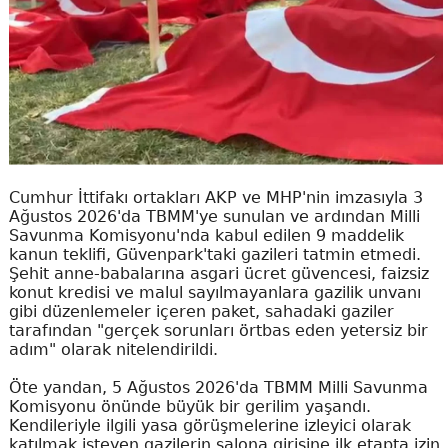
Cumhur İttifakı ortakları AKP ve MHP'nin imzasıyla 3
Ağustos 2026'da TBMM'ye sunulan ve ardından Milli
Savunma Komisyonu'nda kabul edilen 9 maddelik
kanun teklifi, Güvenpark'taki gazileri tatmin etmedi.
Şehit anne-babalarına asgari ücret güvencesi, faizsiz
konut kredisi ve malul sayılmayanlara gazilik unvanı
gibi düzenlemeler içeren paket, sahadaki gaziler
tarafından "gerçek sorunları örtbas eden yetersiz bir
adım" olarak nitelendirildi.
Öte yandan, 5 Ağustos 2026'da TBMM Milli Savunma
Komisyonu önünde büyük bir gerilim yaşandı.
Kendileriyle ilgili yasa görüşmelerine izleyici olarak
katılmak isteyen gazilerin salona girişine ilk etapta izin