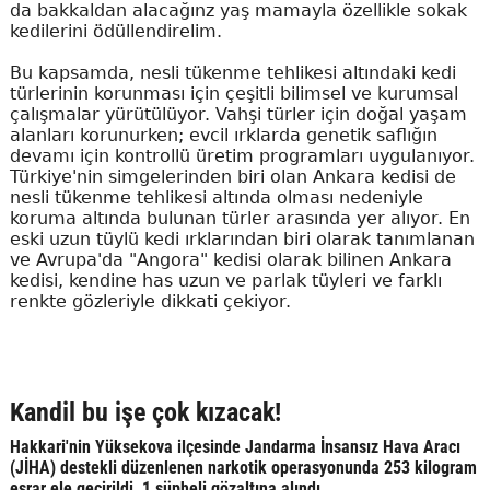
da bakkaldan alacağınz yaş mamayla özellikle sokak
kedilerini ödüllendirelim.
Bu kapsamda, nesli tükenme tehlikesi altındaki kedi
türlerinin korunması için çeşitli bilimsel ve kurumsal
çalışmalar yürütülüyor. Vahşi türler için doğal yaşam
alanları korunurken; evcil ırklarda genetik saflığın
devamı için kontrollü üretim programları uygulanıyor.
Türkiye'nin simgelerinden biri olan Ankara kedisi de
nesli tükenme tehlikesi altında olması nedeniyle
koruma altında bulunan türler arasında yer alıyor. En
eski uzun tüylü kedi ırklarından biri olarak tanımlanan
ve Avrupa'da "Angora" kedisi olarak bilinen Ankara
kedisi, kendine has uzun ve parlak tüyleri ve farklı
renkte gözleriyle dikkati çekiyor.
Kandil bu işe çok kızacak!
Hakkari'nin Yüksekova ilçesinde Jandarma İnsansız Hava Aracı
(JİHA) destekli düzenlenen narkotik operasyonunda 253 kilogram
esrar ele geçirildi, 1 şüpheli gözaltına alındı