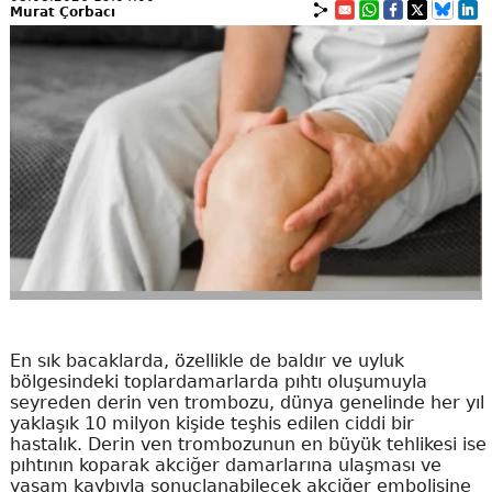
Murat Çorbacı
En sık bacaklarda, özellikle de baldır ve uyluk
bölgesindeki toplardamarlarda pıhtı oluşumuyla
seyreden derin ven trombozu, dünya genelinde her yıl
yaklaşık 10 milyon kişide teşhis edilen ciddi bir
hastalık. Derin ven trombozunun en büyük tehlikesi ise
pıhtının koparak akciğer damarlarına ulaşması ve
yaşam kaybıyla sonuçlanabilecek akciğer embolisine