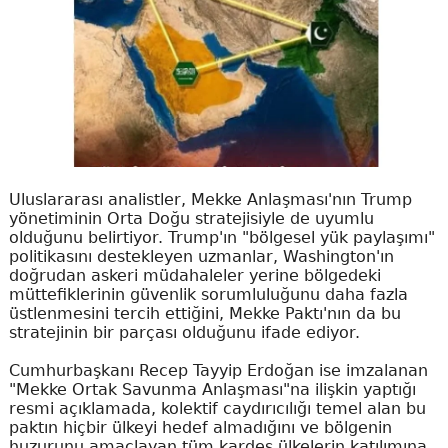
Uluslararası analistler, Mekke Anlaşması'nın Trump
yönetiminin Orta Doğu stratejisiyle de uyumlu
olduğunu belirtiyor. Trump'ın "bölgesel yük paylaşımı"
politikasını destekleyen uzmanlar, Washington'ın
doğrudan askeri müdahaleler yerine bölgedeki
müttefiklerinin güvenlik sorumluluğunu daha fazla
üstlenmesini tercih ettiğini, Mekke Paktı'nın da bu
stratejinin bir parçası olduğunu ifade ediyor.
Cumhurbaşkanı Recep Tayyip Erdoğan ise imzalanan
"Mekke Ortak Savunma Anlaşması"na ilişkin yaptığı
resmi açıklamada, kolektif caydırıcılığı temel alan bu
paktın hiçbir ülkeyi hedef almadığını ve bölgenin
huzurunu amaçlayan tüm kardeş ülkelerin katılımına