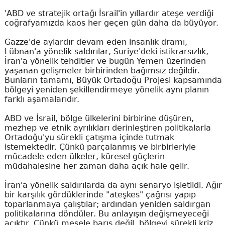
'ABD ve stratejik ortağı İsrail'in yıllardır ateşe verdiği
coğrafyamızda kaos her geçen gün daha da büyüyor.
Gazze'de aylardır devam eden insanlık dramı,
Lübnan'a yönelik saldırılar, Suriye'deki istikrarsızlık,
İran'a yönelik tehditler ve bugün Yemen üzerinden
yaşanan gelişmeler birbirinden bağımsız değildir.
Bunların tamamı, Büyük Ortadoğu Projesi kapsamında
bölgeyi yeniden şekillendirmeye yönelik aynı planın
farklı aşamalarıdır.
ABD ve İsrail, bölge ülkelerini birbirine düşüren,
mezhep ve etnik ayrılıkları derinleştiren politikalarla
Ortadoğu'yu sürekli çatışma içinde tutmak
istemektedir. Çünkü parçalanmış ve birbirleriyle
mücadele eden ülkeler, küresel güçlerin
müdahalesine her zaman daha açık hale gelir.
İran'a yönelik saldırılarda da aynı senaryo işletildi. Ağır
bir karşılık gördüklerinde "ateşkes" çağrısı yapıp
toparlanmaya çalıştılar; ardından yeniden saldırgan
politikalarına döndüler. Bu anlayışın değişmeyeceği
açıktır. Çünkü mesele barış değil, bölgeyi sürekli kriz