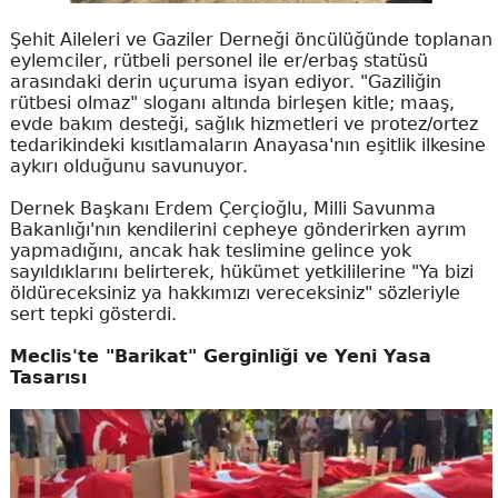
Şehit Aileleri ve Gaziler Derneği öncülüğünde toplanan
eylemciler, rütbeli personel ile er/erbaş statüsü
arasındaki derin uçuruma isyan ediyor. "Gaziliğin
rütbesi olmaz" sloganı altında birleşen kitle; maaş,
evde bakım desteği, sağlık hizmetleri ve protez/ortez
tedarikindeki kısıtlamaların Anayasa'nın eşitlik ilkesine
aykırı olduğunu savunuyor.
Dernek Başkanı Erdem Çerçioğlu, Milli Savunma
Bakanlığı'nın kendilerini cepheye gönderirken ayrım
yapmadığını, ancak hak teslimine gelince yok
sayıldıklarını belirterek, hükümet yetkililerine "Ya bizi
öldüreceksiniz ya hakkımızı vereceksiniz" sözleriyle
sert tepki gösterdi.
Meclis'te "Barikat" Gerginliği ve Yeni Yasa
Tasarısı