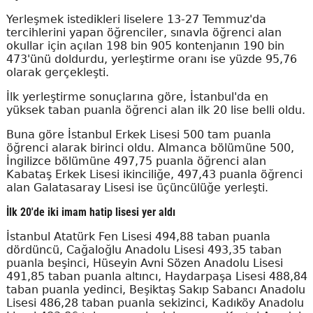
Yerleşmek istedikleri liselere 13-27 Temmuz'da
tercihlerini yapan öğrenciler, sınavla öğrenci alan
okullar için açılan 198 bin 905 kontenjanın 190 bin
473'ünü doldurdu, yerleştirme oranı ise yüzde 95,76
olarak gerçekleşti.
İlk yerleştirme sonuçlarına göre, İstanbul'da en
yüksek taban puanla öğrenci alan ilk 20 lise belli oldu.
Buna göre İstanbul Erkek Lisesi 500 tam puanla
öğrenci alarak birinci oldu. Almanca bölümüne 500,
İngilizce bölümüne 497,75 puanla öğrenci alan
Kabataş Erkek Lisesi ikinciliğe, 497,43 puanla öğrenci
alan Galatasaray Lisesi ise üçüncülüğe yerleşti.
İlk 20'de iki imam hatip lisesi yer aldı
İstanbul Atatürk Fen Lisesi 494,88 taban puanla
dördüncü, Cağaloğlu Anadolu Lisesi 493,35 taban
puanla beşinci, Hüseyin Avni Sözen Anadolu Lisesi
491,85 taban puanla altıncı, Haydarpaşa Lisesi 488,84
taban puanla yedinci, Beşiktaş Sakıp Sabancı Anadolu
Lisesi 486,28 taban puanla sekizinci, Kadıköy Anadolu