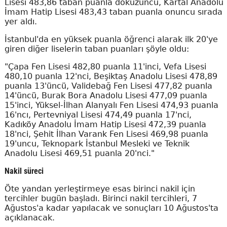
Lisesi 483,86 taban puanla dokuzuncu, Kartal Anadolu
İmam Hatip Lisesi 483,43 taban puanla onuncu sırada
yer aldı.
İstanbul'da en yüksek puanla öğrenci alarak ilk 20'ye
giren diğer liselerin taban puanları şöyle oldu:
"Çapa Fen Lisesi 482,80 puanla 11'inci, Vefa Lisesi
480,10 puanla 12'nci, Beşiktaş Anadolu Lisesi 478,89
puanla 13'üncü, Validebağ Fen Lisesi 477,82 puanla
14'üncü, Burak Bora Anadolu Lisesi 477,09 puanla
15'inci, Yüksel-İlhan Alanyalı Fen Lisesi 474,93 puanla
16'ncı, Pertevniyal Lisesi 474,49 puanla 17'nci,
Kadıköy Anadolu İmam Hatip Lisesi 472,39 puanla
18'nci, Şehit İlhan Varank Fen Lisesi 469,98 puanla
19'uncu, Teknopark İstanbul Mesleki ve Teknik
Anadolu Lisesi 469,51 puanla 20'nci."
Nakil süreci
Öte yandan yerleştirmeye esas birinci nakil için
tercihler bugün başladı. Birinci nakil tercihleri, 7
Ağustos'a kadar yapılacak ve sonuçları 10 Ağustos'ta
açıklanacak.