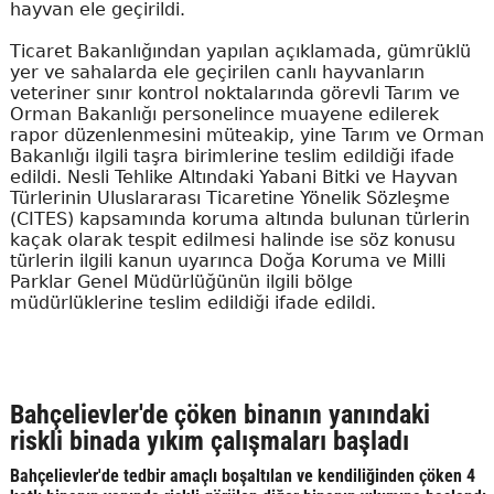
hayvan ele geçirildi.
Ticaret Bakanlığından yapılan açıklamada, gümrüklü
yer ve sahalarda ele geçirilen canlı hayvanların
veteriner sınır kontrol noktalarında görevli Tarım ve
Orman Bakanlığı personelince muayene edilerek
rapor düzenlenmesini müteakip, yine Tarım ve Orman
Bakanlığı ilgili taşra birimlerine teslim edildiği ifade
edildi. Nesli Tehlike Altındaki Yabani Bitki ve Hayvan
Türlerinin Uluslararası Ticaretine Yönelik Sözleşme
(CITES) kapsamında koruma altında bulunan türlerin
kaçak olarak tespit edilmesi halinde ise söz konusu
türlerin ilgili kanun uyarınca Doğa Koruma ve Milli
Parklar Genel Müdürlüğünün ilgili bölge
müdürlüklerine teslim edildiği ifade edildi.
Bahçelievler'de çöken binanın yanındaki
riskli binada yıkım çalışmaları başladı
Bahçelievler'de tedbir amaçlı boşaltılan ve kendiliğinden çöken 4