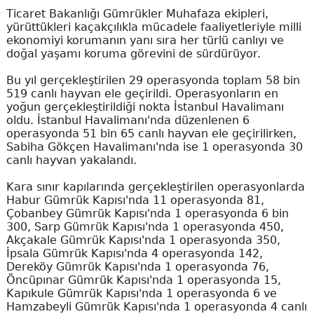
Ticaret Bakanlığı Gümrükler Muhafaza ekipleri,
yürüttükleri kaçakçılıkla mücadele faaliyetleriyle milli
ekonomiyi korumanın yanı sıra her türlü canlıyı ve
doğal yaşamı koruma görevini de sürdürüyor.
Bu yıl gerçekleştirilen 29 operasyonda toplam 58 bin
519 canlı hayvan ele geçirildi. Operasyonların en
yoğun gerçekleştirildiği nokta İstanbul Havalimanı
oldu. İstanbul Havalimanı'nda düzenlenen 6
operasyonda 51 bin 65 canlı hayvan ele geçirilirken,
Sabiha Gökçen Havalimanı'nda ise 1 operasyonda 30
canlı hayvan yakalandı.
Kara sınır kapılarında gerçekleştirilen operasyonlarda
Habur Gümrük Kapısı'nda 11 operasyonda 81,
Çobanbey Gümrük Kapısı'nda 1 operasyonda 6 bin
300, Sarp Gümrük Kapısı'nda 1 operasyonda 450,
Akçakale Gümrük Kapısı'nda 1 operasyonda 350,
İpsala Gümrük Kapısı'nda 4 operasyonda 142,
Dereköy Gümrük Kapısı'nda 1 operasyonda 76,
Öncüpınar Gümrük Kapısı'nda 1 operasyonda 15,
Kapıkule Gümrük Kapısı'nda 1 operasyonda 6 ve
Hamzabeyli Gümrük Kapısı'nda 1 operasyonda 4 canlı