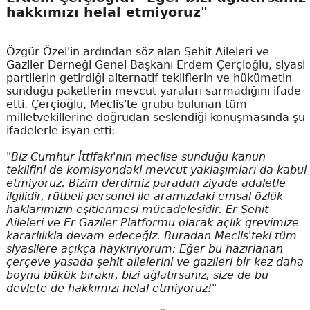
hakkımızı helal etmiyoruz"
Özgür Özel'in ardından söz alan Şehit Aileleri ve
Gaziler Derneği Genel Başkanı Erdem Çerçioğlu, siyasi
partilerin getirdiği alternatif tekliflerin ve hükümetin
sunduğu paketlerin mevcut yaraları sarmadığını ifade
etti. Çerçioğlu, Meclis'te grubu bulunan tüm
milletvekillerine doğrudan seslendiği konuşmasında şu
ifadelerle isyan etti:
"Biz Cumhur İttifakı'nın meclise sunduğu kanun
teklifini de komisyondaki mevcut yaklaşımları da kabul
etmiyoruz. Bizim derdimiz paradan ziyade adaletle
ilgilidir, rütbeli personel ile aramızdaki emsal özlük
haklarımızın eşitlenmesi mücadelesidir. Er Şehit
Aileleri ve Er Gaziler Platformu olarak açlık grevimize
kararlılıkla devam edeceğiz. Buradan Meclis'teki tüm
siyasilere açıkça haykırıyorum: Eğer bu hazırlanan
çerçeve yasada şehit ailelerini ve gazileri bir kez daha
boynu bükük bırakır, bizi ağlatırsanız, size de bu
devlete de hakkımızı helal etmiyoruz!"