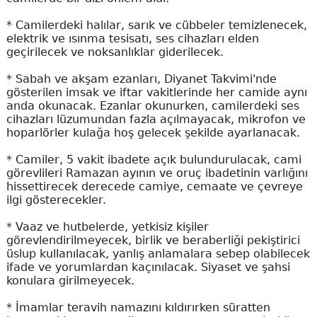
* Camilerdeki halılar, sarık ve cübbeler temizlenecek,
elektrik ve ısınma tesisatı, ses cihazları elden
geçirilecek ve noksanlıklar giderilecek.
* Sabah ve akşam ezanları, Diyanet Takvimi'nde
gösterilen imsak ve iftar vakitlerinde her camide aynı
anda okunacak. Ezanlar okunurken, camilerdeki ses
cihazları lüzumundan fazla açılmayacak, mikrofon ve
hoparlörler kulağa hoş gelecek şekilde ayarlanacak.
* Camiler, 5 vakit ibadete açık bulundurulacak, cami
görevlileri Ramazan ayının ve oruç ibadetinin varlığını
hissettirecek derecede camiye, cemaate ve çevreye
ilgi gösterecekler.
* Vaaz ve hutbelerde, yetkisiz kişiler
görevlendirilmeyecek, birlik ve beraberliği pekiştirici
üslup kullanılacak, yanlış anlamalara sebep olabilecek
ifade ve yorumlardan kaçınılacak. Siyaset ve şahsi
konulara girilmeyecek.
* İmamlar teravih namazını kıldırırken süratten