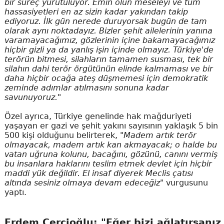
bir süreç yürütülüyor. Emin olun meseleyi ve tüm
hassasiyetleri en az sizin kadar yakından takip
ediyoruz. İlk gün nerede duruyorsak bugün de tam
olarak aynı noktadayız. Bizler şehit ailelerinin yanına
varamayacağımız, gözlerinin içine bakamayacağımız
hiçbir gizli ya da yanlış işin içinde olmayız. Türkiye'de
terörün bitmesi, silahların tamamen susması, tek bir
silahın dahi terör örgütünün elinde kalmaması ve bir
daha hiçbir ocağa ateş düşmemesi için demokratik
zeminde adımlar atılmasını sonuna kadar
savunuyoruz."
Özel ayrıca, Türkiye genelinde hak mağduriyeti
yaşayan er gazi ve şehit yakını sayısının yaklaşık 5 bin
500 kişi olduğunu belirterek,
"Madem artık terör
olmayacak, madem artık kan akmayacak; o halde bu
vatan uğruna kolunu, bacağını, gözünü, canını vermiş
bu insanlara haklarını teslim etmek devlet için hiçbir
maddi yük değildir. El insaf diyerek Meclis çatısı
altında sesiniz olmaya devam edeceğiz"
vurgusunu
yaptı.
Erdem Çerçioğlu: "Eğer bizi ağlatırsanız