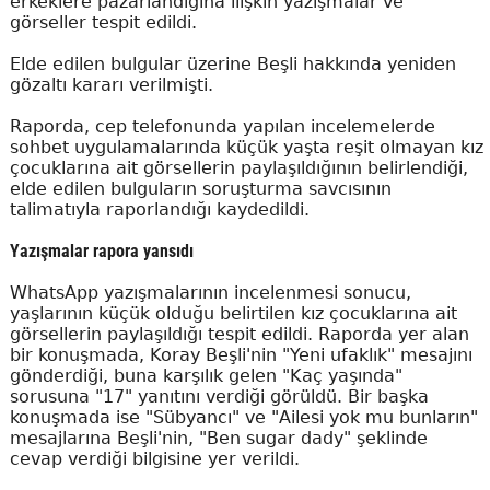
erkeklere pazarlandığına ilişkin yazışmalar ve
görseller tespit edildi.
Elde edilen bulgular üzerine Beşli hakkında yeniden
gözaltı kararı verilmişti.
Raporda, cep telefonunda yapılan incelemelerde
sohbet uygulamalarında küçük yaşta reşit olmayan kız
çocuklarına ait görsellerin paylaşıldığının belirlendiği,
elde edilen bulguların soruşturma savcısının
talimatıyla raporlandığı kaydedildi.
Yazışmalar rapora yansıdı
WhatsApp yazışmalarının incelenmesi sonucu,
yaşlarının küçük olduğu belirtilen kız çocuklarına ait
görsellerin paylaşıldığı tespit edildi. Raporda yer alan
bir konuşmada, Koray Beşli'nin "Yeni ufaklık" mesajını
gönderdiği, buna karşılık gelen "Kaç yaşında"
sorusuna "17" yanıtını verdiği görüldü. Bir başka
konuşmada ise "Sübyancı" ve "Ailesi yok mu bunların"
mesajlarına Beşli'nin, "Ben sugar dady" şeklinde
cevap verdiği bilgisine yer verildi.