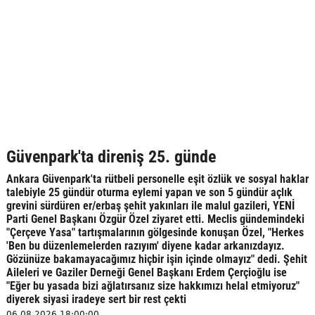
Güvenpark'ta direniş 25. günde
Ankara Güvenpark'ta rütbeli personelle eşit özlük ve sosyal haklar
talebiyle 25 gündür oturma eylemi yapan ve son 5 gündür açlık
grevini sürdüren er/erbaş şehit yakınları ile malul gazileri, YENİ
Parti Genel Başkanı Özgür Özel ziyaret etti. Meclis gündemindeki
"Çerçeve Yasa" tartışmalarının gölgesinde konuşan Özel, "Herkes
'Ben bu düzenlemelerden razıyım' diyene kadar arkanızdayız.
Gözünüze bakamayacağımız hiçbir işin içinde olmayız" dedi. Şehit
Aileleri ve Gaziler Derneği Genel Başkanı Erdem Çerçioğlu ise
"Eğer bu yasada bizi ağlatırsanız size hakkımızı helal etmiyoruz"
diyerek siyasi iradeye sert bir rest çekti
06.08.2026 18:00:00