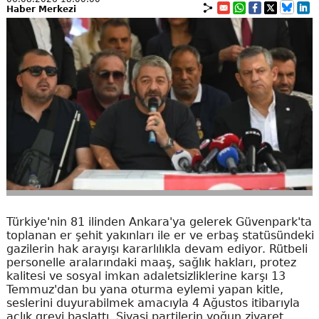
Haber Merkezi
Türkiye'nin 81 ilinden Ankara'ya gelerek Güvenpark'ta
toplanan er şehit yakınları ile er ve erbaş statüsündeki
gazilerin hak arayışı kararlılıkla devam ediyor. Rütbeli
personelle aralarındaki maaş, sağlık hakları, protez
kalitesi ve sosyal imkan adaletsizliklerine karşı 13
Temmuz'dan bu yana oturma eylemi yapan kitle,
seslerini duyurabilmek amacıyla 4 Ağustos itibarıyla
açlık grevi başlattı. Siyasi partilerin yoğun ziyaret