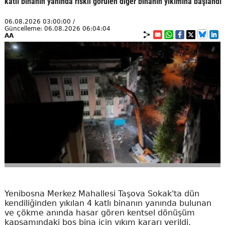
katlı binanın yanında riskli görülen diğer binanın yıkımına başlandı
06.08.2026 03:00:00 /
Güncelleme: 06.08.2026 06:04:04
AA
Yenibosna Merkez Mahallesi Taşova Sokak'ta dün
kendiliğinden yıkılan 4 katlı binanın yanında bulunan
ve çökme anında hasar gören kentsel dönüşüm
kapsamındaki boş bina için yıkım kararı verildi.