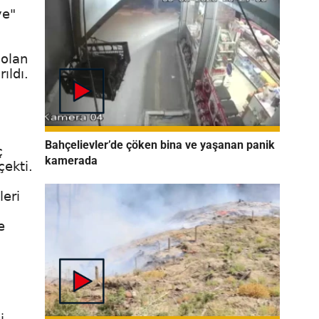
ye"
 olan
ıldı.
Bahçelievler’de çöken bina ve yaşanan panik
ç
kamerada
çekti.
leri
e
i