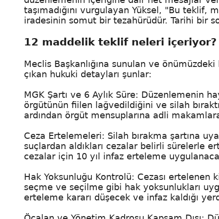
taşımadığını vurgulayan Yüksel, "Bu teklif, m
iradesinin somut bir tezahürüdür. Tarihi bir s
12 maddelik teklif neleri içeriyor?
Meclis Başkanlığına sunulan ve önümüzdeki h
çıkan hukuki detayları şunlar:
MGK Şartı ve 6 Aylık Süre: Düzenlemenin hay
örgütünün fiilen lağvedildiğini ve silah bırak
ardından örgüt mensuplarına adli makamlara 
Ceza Ertelemeleri: Silah bırakma şartına uya
suçlardan aldıkları cezalar belirli sürelerle ert
cezalar için 10 yıl infaz erteleme uygulanaca
Hak Yoksunluğu Kontrolü: Cezası ertelenen k
seçme ve seçilme gibi hak yoksunlukları uygu
erteleme kararı düşecek ve infaz kaldığı y
Öcalan ve Yönetim Kadrosu Kapsam Dışı: Düz