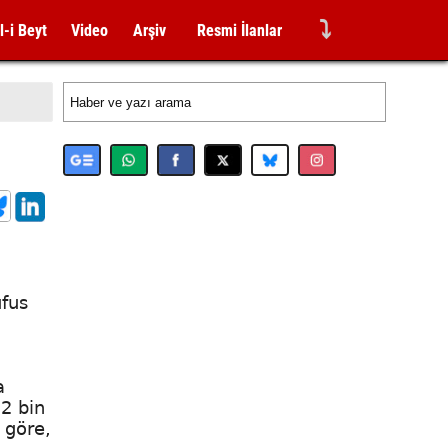
⤵
l-i Beyt
Video
Arşiv
Resmi İlanlar
üfus
a
72 bin
 göre,