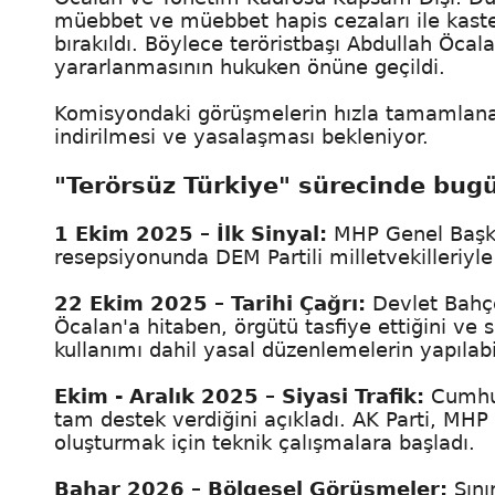
müebbet ve müebbet hapis cezaları ile kast
bırakıldı. Böylece teröristbaşı Abdullah Öcal
yararlanmasının hukuken önüne geçildi.
Komisyondaki görüşmelerin hızla tamamlanar
indirilmesi ve yasalaşması bekleniyor.
"Terörsüz Türkiye" sürecinde bugü
1 Ekim 2025 – İlk Sinyal:
MHP Genel Başka
resepsiyonunda DEM Partili milletvekilleriyle 
22 Ekim 2025 – Tarihi Çağrı:
Devlet Bahçe
Öcalan'a hitaben, örgütü tasfiye ettiğini ve 
kullanımı dahil yasal düzenlemelerin yapılabil
Ekim - Aralık 2025 – Siyasi Trafik:
Cumhur
tam destek verdiğini açıkladı. AK Parti, MH
oluşturmak için teknik çalışmalara başladı.
Bahar 2026 – Bölgesel Görüşmeler:
Sını