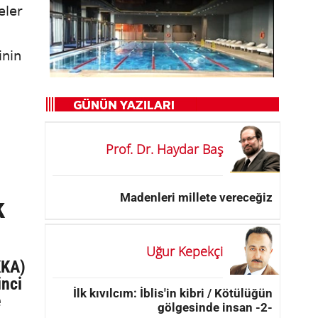
eler
inin
Prof. Dr. Haydar Baş
Madenleri millete vereceğiz
k
Uğur Kepekçi
KKA)
inci
İlk kıvılcım: İblis'in kibri / Kötülüğün
e
gölgesinde insan -2-