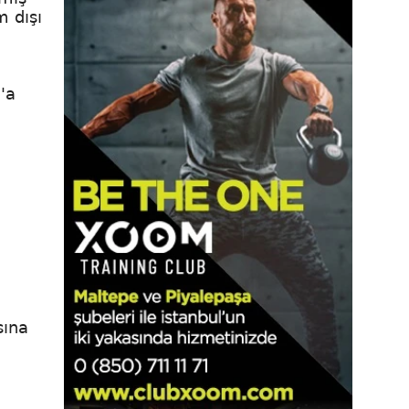
 dışı
'a
sına