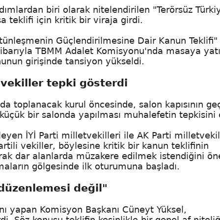
dımlardan biri olarak nitelendirilen "Terörsüz Türki
eklifi için kritik bir viraja girdi.
ünleşmenin Güçlendirilmesine Dair Kanun Teklifi"
ibarıyla TBMM Adalet Komisyonu'nda masaya yatır
nun girişinde tansiyon yükseldi.
 vekiller tepki gösterdi
a toplanacak kurul öncesinde, salon kapısının ge
, küçük bir salonda yapılması muhalefetin tepkisini 
İYİ Parti milletvekilleri ile AK Parti milletvekil
tili vekiller, böylesine kritik bir kanun teklifinin
rak dar alanlarda müzakere edilmek istendiğini ön
maların gölgesinde ilk oturumuna başladı.
 düzenlemesi değil"
ını yapan Komisyon Başkanı Cüneyt Yüksel,
. Söz konusu teklifin kesinlikle bir genel af niteliğ