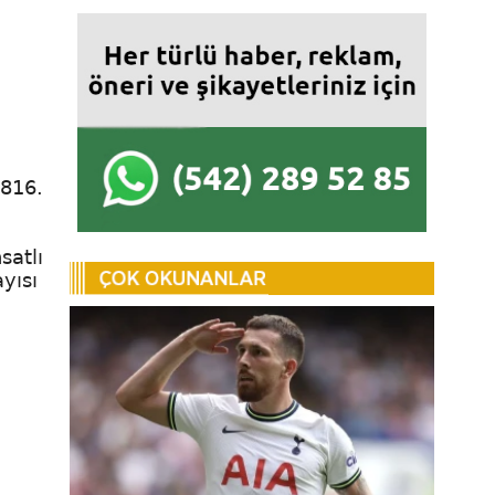
 816.
satlı
ayısı