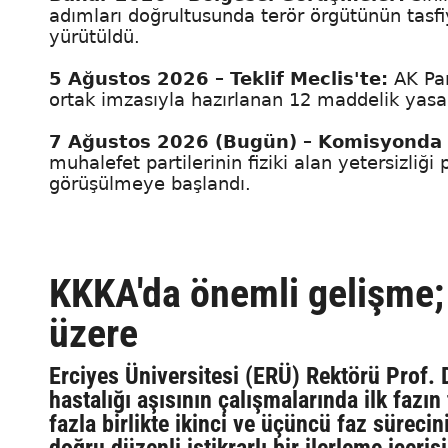
adımları doğrultusunda terör örgütünün tasfiy
yürütüldü.
5 Ağustos 2026 – Teklif Meclis'te:
AK Pa
ortak imzasıyla hazırlanan 12 maddelik yasa
7 Ağustos 2026 (Bugün) – Komisyonda
muhalefet partilerinin fiziki alan yetersizliği 
görüşülmeye başlandı.
KKKA'da önemli gelişme;
üzere
Erciyes Üniversitesi (ERÜ) Rektörü Prof. 
hastalığı aşısının çalışmalarında ilk faz
fazla birlikte ikinci ve üçüncü faz süreci
doğru düzenli istikrarlı bir ilerleme içeris