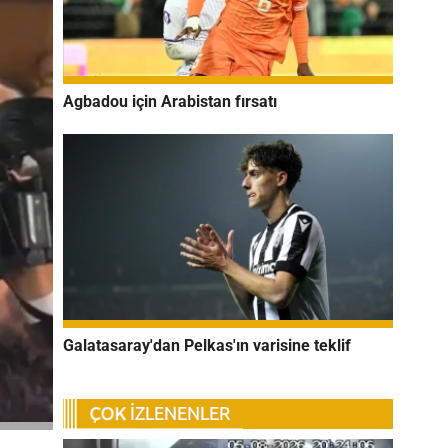
Agbadou için Arabistan fırsatı
Galatasaray'dan Pelkas'ın varisine teklif