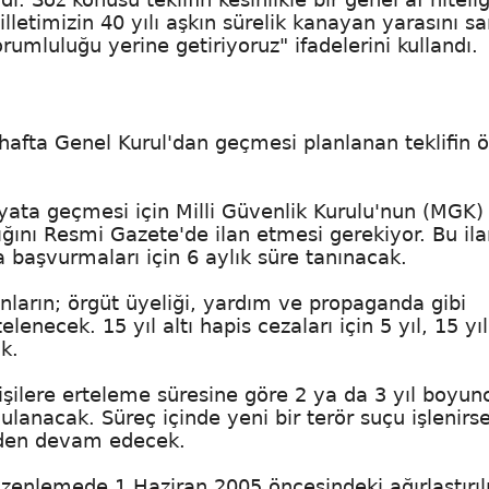
illetimizin 40 yılı aşkın sürelik kanayan yarasını s
orumluluğu yerine getiriyoruz" ifadelerini kullandı.
afta Genel Kurul'dan geçmesi planlanan teklifin 
ata geçmesi için Milli Güvenlik Kurulu'nun (MGK) 
tığını Resmi Gazete'de ilan etmesi gerekiyor. Bu ila
başvurmaları için 6 aylık süre tanınacak.
nların; örgüt üyeliği, yardım ve propaganda gibi
elenecek. 15 yıl altı hapis cezaları için 5 yıl, 15 yıl
k.
işilere erteleme süresine göre 2 ya da 3 yıl boyun
lanacak. Süreç içinde yeni bir terör suçu işlenirs
erden devam edecek.
enlemede 1 Haziran 2005 öncesindeki ağırlaştırı