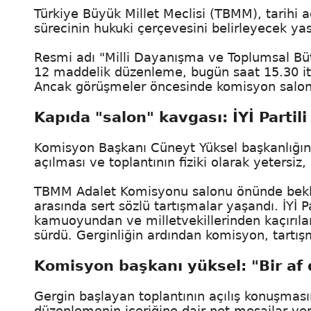
Türkiye Büyük Millet Meclisi (TBMM), tarihi a
sürecinin hukuki çerçevesini belirleyecek yasa t
Resmi adı "Milli Dayanışma ve Toplumsal Büt
12 maddelik düzenleme, bugün saat 15.30 it
Ancak görüşmeler öncesinde komisyon salonu
Kapıda "salon" kavgası: İYİ Partili
Komisyon Başkanı Cüneyt Yüksel başkanlığınd
açılması ve toplantının fiziki olarak yetersiz
TBMM Adalet Komisyonu salonu önünde bekleyen 
arasında sert sözlü tartışmalar yaşandı. İYİ Par
kamuoyundan ve milletvekillerinden kaçırıla
sürdü. Gerginliğin ardından komisyon, tartış
Komisyon başkanı yüksel: "Bir af
Gergin başlayan toplantının açılış konuşmas
düzenlemenin içeriğine dair net mesajlar verdi