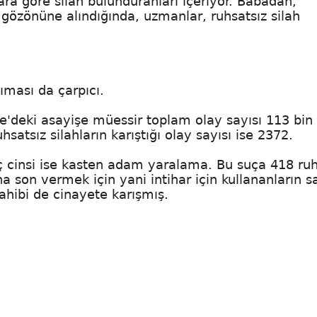
ara göre silah bulunduranları içeriyor. Babadan,
 gözönüne alındığında, uzmanlar, ruhsatsız silah
sıması da çarpıcı.
kiye'deki asayişe müessir toplam olay sayısı 113 bin
hsatsız silahların karıştığı olay sayısı ise 2372.
suç cinsi ise kasten adam yaralama. Bu suça 418 ruh
na son vermek için yani intihar için kullananların s
 sahibi de cinayete karışmış.