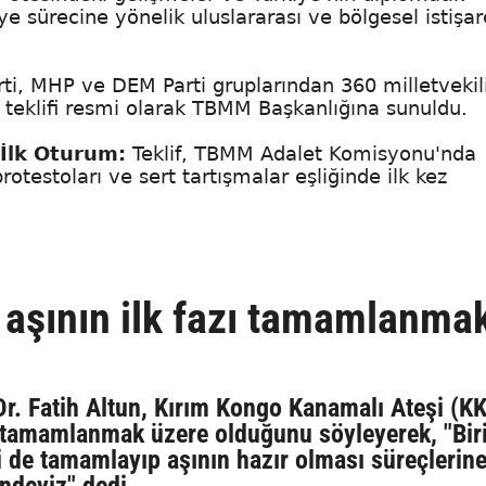
e sürecine yönelik uluslararası ve bölgesel istişar
rti, MHP ve DEM Parti gruplarından 360 milletvekil
 teklifi resmi olarak TBMM Başkanlığına sunuldu.
 İlk Oturum:
Teklif, TBMM Adalet Komisyonu'nda
protestoları ve sert tartışmalar eşliğinde ilk kez
 aşının ilk fazı tamamlanma
Dr. Fatih Altun, Kırım Kongo Kanamalı Ateşi (K
ın tamamlanmak üzere olduğunu söyleyerek, "Bir
ni de tamamlayıp aşının hazır olması süreçlerin
indeyiz" dedi