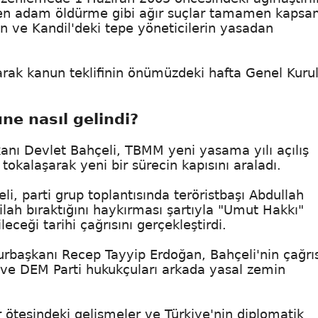
en adam öldürme gibi ağır suçlar tamamen kapsam
an ve Kandil'deki tepe yöneticilerin yasadan
ak kanun teklifinin önümüzdeki hafta Genel Kurul
ne nasıl gelindi?
nı Devlet Bahçeli, TBMM yeni yasama yılı açılış
tokalaşarak yeni bir sürecin kapısını araladı.
li, parti grup toplantısında teröristbaşı Abdullah
silah bıraktığını haykırması şartıyla "Umut Hakkı"
eceği tarihi çağrısını gerçekleştirdi.
başkanı Recep Tayyip Erdoğan, Bahçeli'nin çağrı
P ve DEM Parti hukukçuları arkada yasal zemin
r ötesindeki gelişmeler ve Türkiye'nin diplomatik