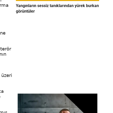
arma
Yangınların sessiz tanıklarından yürek burkan
görüntüler
öne
terör
nın
 üzeri
ca
e
lmış