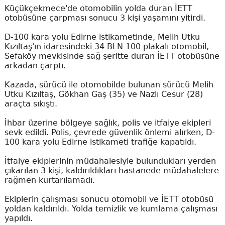
Küçükçekmece'de otomobilin yolda duran İETT
otobüsüne çarpması sonucu 3 kişi yaşamını yitirdi.
D-100 kara yolu Edirne istikametinde, Melih Utku
Kızıltaş'ın idaresindeki 34 BLN 100 plakalı otomobil,
Sefaköy mevkisinde sağ şeritte duran İETT otobüsüne
arkadan çarptı.
Kazada, sürücü ile otomobilde bulunan sürücü Melih
Utku Kızıltaş, Gökhan Gaş (35) ve Nazlı Cesur (28)
araçta sıkıştı.
İhbar üzerine bölgeye sağlık, polis ve itfaiye ekipleri
sevk edildi. Polis, çevrede güvenlik önlemi alırken, D-
100 kara yolu Edirne istikameti trafiğe kapatıldı.
İtfaiye ekiplerinin müdahalesiyle bulundukları yerden
çıkarılan 3 kişi, kaldırıldıkları hastanede müdahalelere
rağmen kurtarılamadı.
Ekiplerin çalışması sonucu otomobil ve İETT otobüsü
yoldan kaldırıldı. Yolda temizlik ve kumlama çalışması
yapıldı.