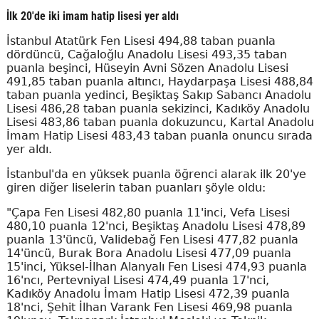
İlk 20'de iki imam hatip lisesi yer aldı
İstanbul Atatürk Fen Lisesi 494,88 taban puanla
dördüncü, Cağaloğlu Anadolu Lisesi 493,35 taban
puanla beşinci, Hüseyin Avni Sözen Anadolu Lisesi
491,85 taban puanla altıncı, Haydarpaşa Lisesi 488,84
taban puanla yedinci, Beşiktaş Sakıp Sabancı Anadolu
Lisesi 486,28 taban puanla sekizinci, Kadıköy Anadolu
Lisesi 483,86 taban puanla dokuzuncu, Kartal Anadolu
İmam Hatip Lisesi 483,43 taban puanla onuncu sırada
yer aldı.
İstanbul'da en yüksek puanla öğrenci alarak ilk 20'ye
giren diğer liselerin taban puanları şöyle oldu:
"Çapa Fen Lisesi 482,80 puanla 11'inci, Vefa Lisesi
480,10 puanla 12'nci, Beşiktaş Anadolu Lisesi 478,89
puanla 13'üncü, Validebağ Fen Lisesi 477,82 puanla
14'üncü, Burak Bora Anadolu Lisesi 477,09 puanla
15'inci, Yüksel-İlhan Alanyalı Fen Lisesi 474,93 puanla
16'ncı, Pertevniyal Lisesi 474,49 puanla 17'nci,
Kadıköy Anadolu İmam Hatip Lisesi 472,39 puanla
18'nci, Şehit İlhan Varank Fen Lisesi 469,98 puanla