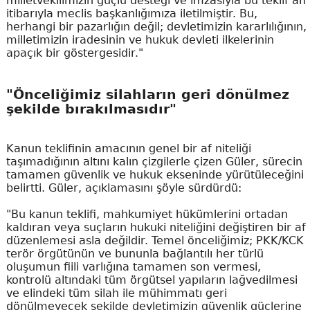
milletvekilimizin güçlü desteği ve imzasıyla bu teklif an
itibarıyla meclis başkanlığımıza iletilmiştir. Bu,
herhangi bir pazarlığın değil; devletimizin kararlılığının,
milletimizin iradesinin ve hukuk devleti ilkelerinin
apaçık bir göstergesidir."
"Önceliğimiz silahların geri dönülmez
şekilde bırakılmasıdır"
Kanun teklifinin amacının genel bir af niteliği
taşımadığının altını kalın çizgilerle çizen Güler, sürecin
tamamen güvenlik ve hukuk ekseninde yürütüleceğini
belirtti. Güler, açıklamasını şöyle sürdürdü:
"Bu kanun teklifi, mahkumiyet hükümlerini ortadan
kaldıran veya suçların hukuki niteliğini değiştiren bir af
düzenlemesi asla değildir. Temel önceliğimiz; PKK/KCK
terör örgütünün ve bununla bağlantılı her türlü
oluşumun fiili varlığına tamamen son vermesi,
kontrolü altındaki tüm örgütsel yapıların lağvedilmesi
ve elindeki tüm silah ile mühimmatı geri
dönülmeyecek şekilde devletimizin güvenlik güçlerine