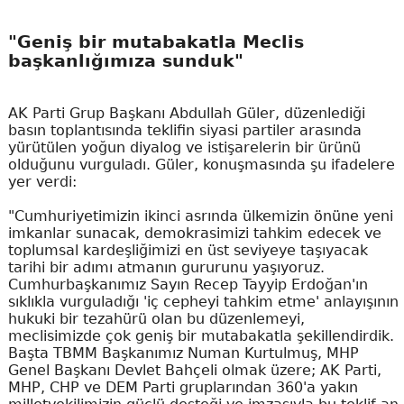
"Geniş bir mutabakatla Meclis
başkanlığımıza sunduk"
AK Parti Grup Başkanı Abdullah Güler, düzenlediği
basın toplantısında teklifin siyasi partiler arasında
yürütülen yoğun diyalog ve istişarelerin bir ürünü
olduğunu vurguladı. Güler, konuşmasında şu ifadelere
yer verdi:
"Cumhuriyetimizin ikinci asrında ülkemizin önüne yeni
imkanlar sunacak, demokrasimizi tahkim edecek ve
toplumsal kardeşliğimizi en üst seviyeye taşıyacak
tarihi bir adımı atmanın gururunu yaşıyoruz.
Cumhurbaşkanımız Sayın Recep Tayyip Erdoğan'ın
sıklıkla vurguladığı 'iç cepheyi tahkim etme' anlayışının
hukuki bir tezahürü olan bu düzenlemeyi,
meclisimizde çok geniş bir mutabakatla şekillendirdik.
Başta TBMM Başkanımız Numan Kurtulmuş, MHP
Genel Başkanı Devlet Bahçeli olmak üzere; AK Parti,
MHP, CHP ve DEM Parti gruplarından 360'a yakın