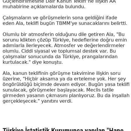
Güçlendirilmesine Dair Kanun Teklifi"ne ilişkin AA
muhabirine açıklamalarda bulundu.
Çalışmaların ve görüşmelerin sona geldiğini ifade
eden Ala, teklifi bugün TBMM'ye sunacaklarını belirtti.
Olumlu bir atmosferin olduğunu dile getiren Ala, "Bu
sorunu kökten çözüp Türkiye, hedeflerine doğru emin
adımlarla ilerleyecek. Atmosfer ve değerlendirmeler
olumlu. Ciddi siyasal ve toplumsal destek var. Bu
çalışmalar sonucunda da Türkiye, prangalarından
kurtulacak." diye konuştu.
Ala, kanun teklifinin görüşme takvimine ilişkin soru
üzerine, "Hiçbir aksama ya da erteleme yok. Her şey
öngörüldüğü biçimde devam ediyor. Bugün yasa teklifi
sunulacak, görüşmeler başlayacak. Meclis tatile
girmeden yasanın çıkmasını planlıyoruz. Bu da inşallah
gerçekleşecek." yanıtını verdi.
Türkiye İstatistik Kurumunca yapılan "Hane