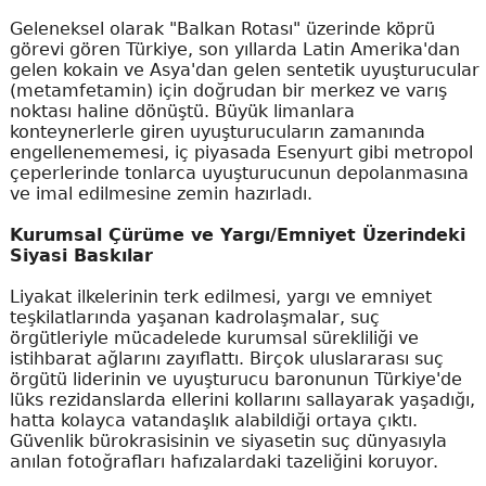
Geleneksel olarak "Balkan Rotası" üzerinde köprü
görevi gören Türkiye, son yıllarda Latin Amerika'dan
gelen kokain ve Asya'dan gelen sentetik uyuşturucular
(metamfetamin) için doğrudan bir merkez ve varış
noktası haline dönüştü. Büyük limanlara
konteynerlerle giren uyuşturucuların zamanında
engellenememesi, iç piyasada Esenyurt gibi metropol
çeperlerinde tonlarca uyuşturucunun depolanmasına
ve imal edilmesine zemin hazırladı.
Kurumsal Çürüme ve Yargı/Emniyet Üzerindeki
Siyasi Baskılar
Liyakat ilkelerinin terk edilmesi, yargı ve emniyet
teşkilatlarında yaşanan kadrolaşmalar, suç
örgütleriyle mücadelede kurumsal sürekliliği ve
istihbarat ağlarını zayıflattı. Birçok uluslararası suç
örgütü liderinin ve uyuşturucu baronunun Türkiye'de
lüks rezidanslarda ellerini kollarını sallayarak yaşadığı,
hatta kolayca vatandaşlık alabildiği ortaya çıktı.
Güvenlik bürokrasisinin ve siyasetin suç dünyasıyla
anılan fotoğrafları hafızalardaki tazeliğini koruyor.