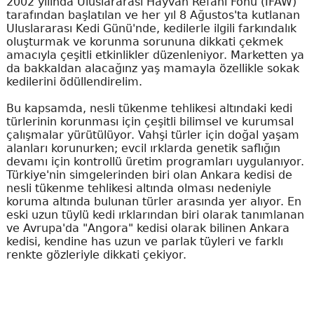
2002 yılında Uluslararası Hayvan Refahı Fonu (IFAW)
tarafından başlatılan ve her yıl 8 Ağustos'ta kutlanan
Uluslararası Kedi Günü'nde, kedilerle ilgili farkındalık
oluşturmak ve korunma sorununa dikkati çekmek
amacıyla çeşitli etkinlikler düzenleniyor. Marketten ya
da bakkaldan alacağınz yaş mamayla özellikle sokak
kedilerini ödüllendirelim.
Bu kapsamda, nesli tükenme tehlikesi altındaki kedi
türlerinin korunması için çeşitli bilimsel ve kurumsal
çalışmalar yürütülüyor. Vahşi türler için doğal yaşam
alanları korunurken; evcil ırklarda genetik saflığın
devamı için kontrollü üretim programları uygulanıyor.
Türkiye'nin simgelerinden biri olan Ankara kedisi de
nesli tükenme tehlikesi altında olması nedeniyle
koruma altında bulunan türler arasında yer alıyor. En
eski uzun tüylü kedi ırklarından biri olarak tanımlanan
ve Avrupa'da "Angora" kedisi olarak bilinen Ankara
kedisi, kendine has uzun ve parlak tüyleri ve farklı
renkte gözleriyle dikkati çekiyor.