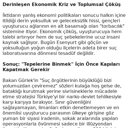
Derinleşen Ekonomik Kriz ve Toplumsal Çöküş
İktidarın yanlış ekonomi politikaları sonucu halkın içine
itildiği derin yoksulluk ve geleceksizlik hissi, gençleri
uyuşturucu ağlarının en alt basamağı olan "torbacılık"
sistemine itiyor. Ekonomik çöküş, uyuşturucuya hem
talebi artırıyor hem de suç şebekelerine ucuz insani
kaynak sağlıyor. Bugün Esenyurt gibi göçün ve
yoksulluğun yoğun olduğu ilçelerin adeta birer suç
laboratuvarına dönmesi tesadüf değildir.
Sonuç: "Tepelerine Binmek" İçin Önce Kapıları
Kapatmak Gerekir
Bakan Gürlek'in "Suç örgütlerinin büyüklüğü bizi
yolumuzdan çeviremez" sözleri kulağa hoş gelse de,
bataklığı kurutmak yerine sivrisineklerle mücadele
etme stratejisi Türkiye'yi bir narko-devlet tehlikesiyle
karşı karşıya bırakıyor. Sınır güvenliğini
sağlayamayan, limanları etkin denetlemeyen ve en
önemlisi uyuşturucu parasının ülkeye girişine göz
yuman bir siyasi iradenin, sokak aralarında yapılan
operasyonlarla övünmesi sadece bir illüzyondan