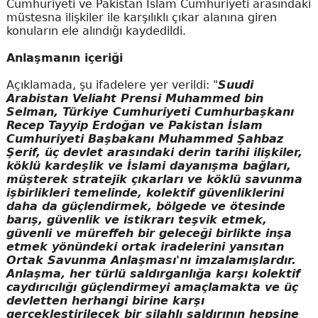
Cumhuriyeti ve Pakistan İslam Cumhuriyeti arasındaki
müstesna ilişkiler ile karşılıklı çıkar alanına giren
konuların ele alındığı kaydedildi.
Anlaşmanın içeriği
Açıklamada, şu ifadelere yer verildi: "
Suudi
Arabistan Veliaht Prensi Muhammed bin
Selman, Türkiye Cumhuriyeti Cumhurbaşkanı
Recep Tayyip Erdoğan ve Pakistan İslam
Cumhuriyeti Başbakanı Muhammed Şahbaz
Şerif, üç devlet arasındaki derin tarihi ilişkiler,
köklü kardeşlik ve İslami dayanışma bağları,
müşterek stratejik çıkarları ve köklü savunma
işbirlikleri temelinde, kolektif güvenliklerini
daha da güçlendirmek, bölgede ve ötesinde
barış, güvenlik ve istikrarı teşvik etmek,
güvenli ve müreffeh bir geleceği birlikte inşa
etmek yönündeki ortak iradelerini yansıtan
Ortak Savunma Anlaşması'nı imzalamışlardır.
Anlaşma, her türlü saldırganlığa karşı kolektif
caydırıcılığı güçlendirmeyi amaçlamakta ve üç
devletten herhangi birine karşı
gerçekleştirilecek bir silahlı saldırının hepsine