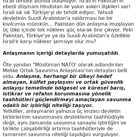
İsrail tehdidi altında bulunuyor. İsrail'in Pakistan'ın
ebedi düşmanı Hindistan ile yakın askeri ilişkileri var!
İsrail sık sık Türkiye'yi de tehdit ediyor. Yahudi
devletinin Suudi Arabistan'a saldırması ise bir
kıvılcımla mümkün... Pakistan dün anlaşma imzalayan
üç ülke içinde tek nükleer güç olarak öne çıkıyor. Peki
Pakistan, Türkiye'ye ya da Suudi Arabistan'a özellikle
İsrail'e karşı nükleer şemsiye olur mu?
Anlaşmanın içeriği detaylarda yumuşatıldı
Öte yandan "Müslüman NATO' olarak adlandırılan
Mekke Ortak Savunma Anlaşması'nın detayları belli
oldu.
Anlaşma, herhangi bir ülkeyi hedef
almayan, külfet paylaşımı ve ortak güvenlik
anlayışı temelinde bölgesel ve küresel barış,
istikrar ve refahın korunmasına yönelik
taahhütleri güçlendirmeyi amaçlayan savunma
odaklı bir işbirliği niteliği taşıyor.
Yetkililer, anlaşmanın yalnızca üç imzacı devletin
birbirlerinin savunmasını destekleme taahhüdüyle
değil, aynı zamanda savunma sanayisi işbirliğini ve
birlikte çalışabilirliği artırma taahhütleriyle de
tamamen savunma niteliği taşıdığını vurguluyor.