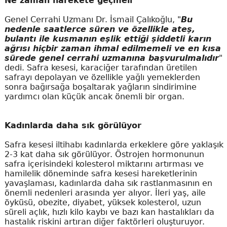
Ne zaman harekete geçmeli
Genel Cerrahi Uzmanı Dr. İsmail Çalıkoğlu, "
Bu
nedenle saatlerce süren ve özellikle ateş,
bulantı ile kusmanın eşlik ettiği şiddetli karın
ağrısı hiçbir zaman ihmal edilmemeli ve en kısa
sürede genel cerrahi uzmanına başvurulmalıdır
"
dedi. Safra kesesi, karaciğer tarafından üretilen
safrayı depolayan ve özellikle yağlı yemeklerden
sonra bağırsağa boşaltarak yağların sindirimine
yardımcı olan küçük ancak önemli bir organ.
Kadınlarda daha sık görülüyor
Safra kesesi iltihabı kadınlarda erkeklere göre yaklaşık
2-3 kat daha sık görülüyor. Östrojen hormonunun
safra içerisindeki kolesterol miktarını artırması ve
hamilelik döneminde safra kesesi hareketlerinin
yavaşlaması, kadınlarda daha sık rastlanmasının en
önemli nedenleri arasında yer alıyor. İleri yaş, aile
öyküsü, obezite, diyabet, yüksek kolesterol, uzun
süreli açlık, hızlı kilo kaybı ve bazı kan hastalıkları da
hastalık riskini artıran diğer faktörleri oluşturuyor.