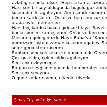
evlatlığına helal olsun. Hep istikamet üzere
Hani sen bir şey olduğunda buğulu gözlerinl
küsmedim ki ağabeyim. Ama şimdi küserim. 
benim kardeşlerim. Onlar ve ben seni çok sev
arada eyle” demezsen.
Hani beş kardeş hacca gidecektik ya. Şayet n
bunlar benim kardeşlerim. Onlar ve ben sen
Mezarına geldiğimizde Hayri Baba’ya “Kardeşl
demezsen” işte o zaman küserim ağabey. 
sefer gerçekten küserim.
Rabbim seni çok sevdi ve yanına aldı. O verdi
Çok güzeldin, çok özeldin ağabeyim.
Seni çok özleyeceğiz.
Bir gün o sevgilinin yanında hep beraber k
Seni çok seviyoruz.
O güne kadar elveda, elveda, elveda.
Şenay Ceylan / diğer yazıları