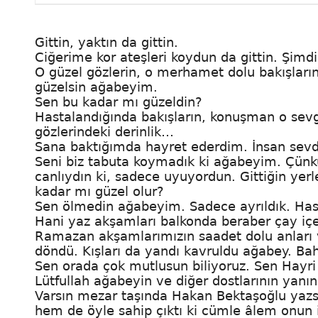
Gittin, yaktın da gittin.
Ciğerime kor ateşleri koydun da gittin. Şim
O güzel gözlerin, o merhamet dolu bakışları
güzelsin ağabeyim.
Sen bu kadar mı güzeldin?
Hastalandığında bakışların, konuşman o sevg
gözlerindeki derinlik…
Sana baktığımda hayret ederdim. İnsan sevd
Seni biz tabuta koymadık ki ağabeyim. Çünkü
canlıydın ki, sadece uyuyordun. Gittiğin yerle
kadar mı güzel olur?
Sen ölmedin ağabeyim. Sadece ayrıldık. Hasr
Hani yaz akşamları balkonda beraber çay içer
Ramazan akşamlarımızın saadet dolu anları va
döndü. Kışları da yandı kavruldu ağabey. Bahar
Sen orada çok mutlusun biliyoruz. Sen Hayr
Lütfullah ağabeyin ve diğer dostlarının yanın
Varsın mezar taşında Hakan Bektaşoğlu yazsın
hem de öyle sahip çıktı ki cümle âlem onun 