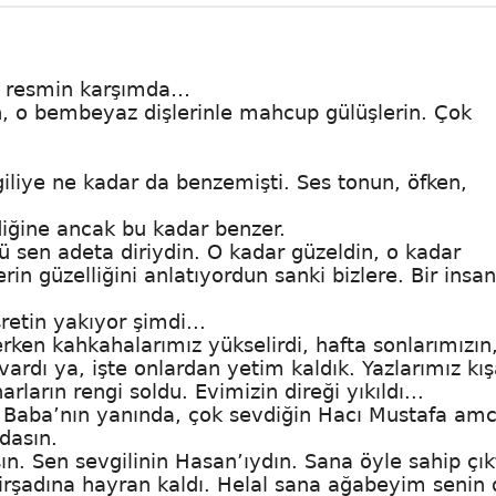
di resmin karşımda…
n, o bembeyaz dişlerinle mahcup gülüşlerin. Çok
iliye ne kadar da benzemişti. Ses tonun, öfken,
iğine ancak bu kadar benzer.
 sen adeta diriydin. O kadar güzeldin, o kadar
rin güzelliğini anlatıyordun sanki bizlere. Bir insa
etin yakıyor şimdi...
ken kahkahalarımız yükselirdi, hafta sonlarımızın
rdı ya, işte onlardan yetim kaldık. Yazlarımız kış
ların rengi soldu. Evimizin direği yıkıldı...
i Baba’nın yanında, çok sevdiğin Hacı Mustafa amc
dasın.
. Sen sevgilinin Hasan’ıydın. Sana öyle sahip çıkt
irşadına hayran kaldı. Helal sana ağabeyim senin 