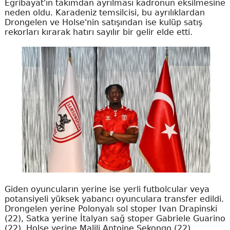
Eğribayat'ın takımdan ayrılması kadronun eksilmesine
neden oldu. Karadeniz temsilcisi, bu ayrılıklardan
Drongelen ve Holse'nin satışından ise kulüp satış
rekorları kırarak hatırı sayılır bir gelir elde etti.
Giden oyuncuların yerine ise yerli futbolcular veya
potansiyeli yüksek yabancı oyunculara transfer edildi.
Drongelen yerine Polonyalı sol stoper Ivan Drapinski
(22), Satka yerine İtalyan sağ stoper Gabriele Guarino
(22), Holse yerine Malili Antoine Sekongo (22),