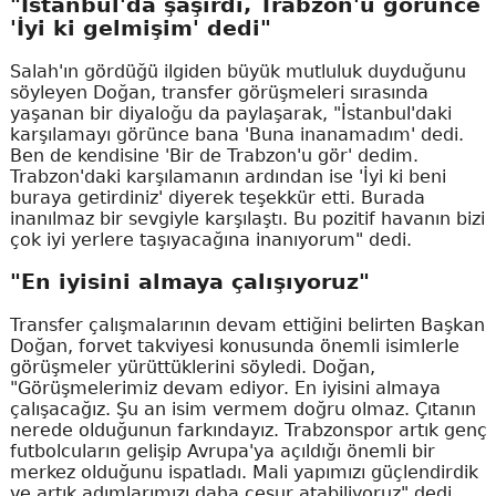
"İstanbul'da şaşırdı, Trabzon'u görünce
'İyi ki gelmişim' dedi"
Salah'ın gördüğü ilgiden büyük mutluluk duyduğunu
söyleyen Doğan, transfer görüşmeleri sırasında
yaşanan bir diyaloğu da paylaşarak, "İstanbul'daki
karşılamayı görünce bana 'Buna inanamadım' dedi.
Ben de kendisine 'Bir de Trabzon'u gör' dedim.
Trabzon'daki karşılamanın ardından ise 'İyi ki beni
buraya getirdiniz' diyerek teşekkür etti. Burada
inanılmaz bir sevgiyle karşılaştı. Bu pozitif havanın bizi
çok iyi yerlere taşıyacağına inanıyorum" dedi.
"En iyisini almaya çalışıyoruz"
Transfer çalışmalarının devam ettiğini belirten Başkan
Doğan, forvet takviyesi konusunda önemli isimlerle
görüşmeler yürüttüklerini söyledi. Doğan,
"Görüşmelerimiz devam ediyor. En iyisini almaya
çalışacağız. Şu an isim vermem doğru olmaz. Çıtanın
nerede olduğunun farkındayız. Trabzonspor artık genç
futbolcuların gelişip Avrupa'ya açıldığı önemli bir
merkez olduğunu ispatladı. Mali yapımızı güçlendirdik
ve artık adımlarımızı daha cesur atabiliyoruz" dedi.