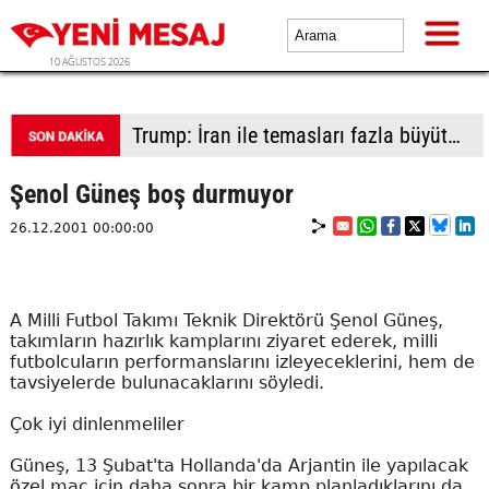
10 AĞUSTOS 2026
İsrailli yerleşimciler işgali derinleştirmek için Batı Şeria'da yeni yasa dışı yerleşime taşınmaya başladı
Şenol Güneş boş durmuyor
26.12.2001 00:00:00
A Milli Futbol Takımı Teknik Direktörü Şenol Güneş,
takımların hazırlık kamplarını ziyaret ederek, milli
futbolcuların performanslarını izleyeceklerini, hem de
tavsiyelerde bulunacaklarını söyledi.
Çok iyi dinlenmeliler
Güneş, 13 Şubat'ta Hollanda'da Arjantin ile yapılacak
özel maç için daha sonra bir kamp planladıklarını da