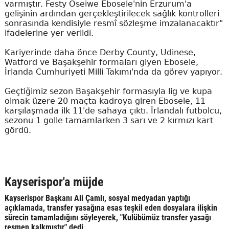
varmıştır. Festy Oseiwe Ebosele'nin Erzurum'a
gelişinin ardından gerçekleştirilecek sağlık kontrolleri
sonrasında kendisiyle resmî sözleşme imzalanacaktır"
ifadelerine yer verildi.
Kariyerinde daha önce Derby County, Udinese,
Watford ve Başakşehir formaları giyen Ebosele,
İrlanda Cumhuriyeti Milli Takımı'nda da görev yapıyor.
Geçtiğimiz sezon Başakşehir formasıyla lig ve kupa
olmak üzere 20 maçta kadroya giren Ebosele, 11
karşılaşmada ilk 11'de sahaya çıktı. İrlandalı futbolcu,
sezonu 1 golle tamamlarken 3 sarı ve 2 kırmızı kart
gördü.
Kayserispor'a müjde
Kayserispor Başkanı Ali Çamlı, sosyal medyadan yaptığı
açıklamada, transfer yasağına esas teşkil eden dosyalara ilişkin
sürecin tamamladığını söyleyerek, "Kulübümüz transfer yasağı
resmen kalkmıştır" dedi