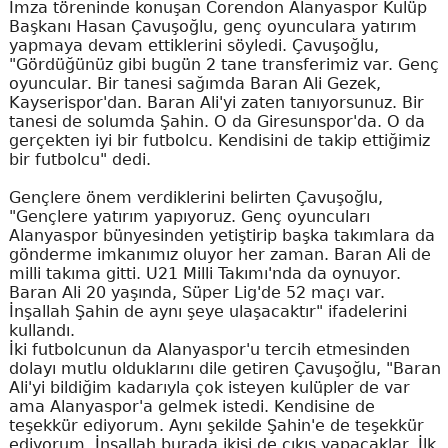
İmza töreninde konuşan Corendon Alanyaspor Kulüp
Başkanı Hasan Çavuşoğlu, genç oyunculara yatırım
yapmaya devam ettiklerini söyledi. Çavuşoğlu,
"Gördüğünüz gibi bugün 2 tane transferimiz var. Genç
oyuncular. Bir tanesi sağımda Baran Ali Gezek,
Kayserispor'dan. Baran Ali'yi zaten tanıyorsunuz. Bir
tanesi de solumda Şahin. O da Giresunspor'da. O da
gerçekten iyi bir futbolcu. Kendisini de takip ettiğimiz
bir futbolcu" dedi.
Gençlere önem verdiklerini belirten Çavuşoğlu,
"Gençlere yatırım yapıyoruz. Genç oyuncuları
Alanyaspor bünyesinden yetiştirip başka takımlara da
gönderme imkanımız oluyor her zaman. Baran Ali de
milli takıma gitti. U21 Milli Takımı'nda da oynuyor.
Baran Ali 20 yaşında, Süper Lig'de 52 maçı var.
İnşallah Şahin de aynı şeye ulaşacaktır" ifadelerini
kullandı.
İki futbolcunun da Alanyaspor'u tercih etmesinden
dolayı mutlu olduklarını dile getiren Çavuşoğlu, "Baran
Ali'yi bildiğim kadarıyla çok isteyen kulüpler de var
ama Alanyaspor'a gelmek istedi. Kendisine de
teşekkür ediyorum. Aynı şekilde Şahin'e de teşekkür
ediyorum. İnşallah burada ikisi de çıkış yapacaklar. İlk