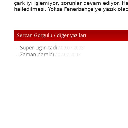
çark iyi işlemiyor, sorunlar devam ediyor. H
halledilmesi. Yoksa Fenerbahçe'ye yazık olac
Sercan Görgülü / diğer yazıları
- Süper Lig'in tadı
/ 09.07.2003
- Zaman daraldı
/ 02.07.2003