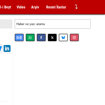
⤵
l-i Beyt
Video
Arşiv
Resmi İlanlar