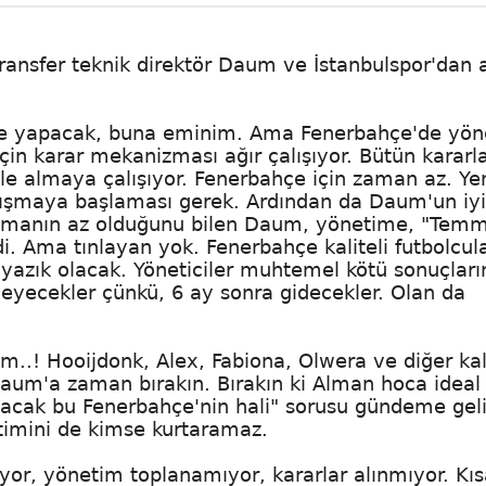
ransfer teknik direktör Daum ve İstanbulspor'dan 
r de yapacak, buna eminim. Ama Fenerbahçe'de yö
çin karar mekanizması ağır çalışıyor. Bütün kararla
 ile almaya çalışıyor. Fenerbahçe için zaman az. Ye
alışmaya başlaması gerek. Ardından da Daum'un iyi
 zamanın az olduğunu bilen Daum, yönetime, "Tem
i. Ama tınlayan yok. Fenerbahçe kaliteli futbolcula
yazık olacak. Yöneticiler muhtemel kötü sonuçları
meyecekler çünkü, 6 ay sonra gidecekler. Olan da
m..! Hooijdonk, Alex, Fabiona, Olwera ve diğer kali
Daum'a zaman bırakın. Bırakın ki Alman hoca ideal 
olacak bu Fenerbahçe'nin hali" sorusu gündeme geli
timini de kimse kurtaramaz.
yor, yönetim toplanamıyor, kararlar alınmıyor. Kıs