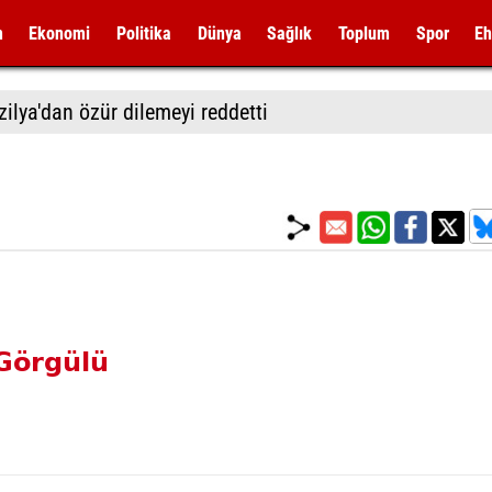
m
Ekonomi
Politika
Dünya
Sağlık
Toplum
Spor
Eh
zilya'dan özür dilemeyi reddetti
Görgülü