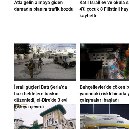
Atla gelin almaya giden
Katil İsrail ev ve okula s
damadın planını trafik bozdu
4'ü çocuk 8 Filistinli hay
kaybetti
İsrail güçleri Batı Şeria'da
Bahçelievler'de çöken b
bazı beldelere baskın
yanındaki riskli binada 
düzenledi, el-Bire'de 3 evi
çalışmaları başladı
kışlaya çevirdi