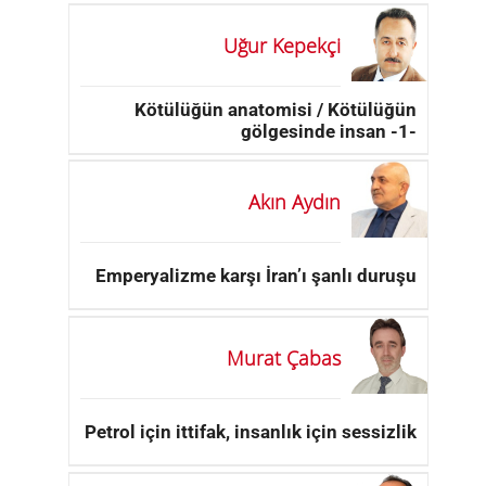
Uğur Kepekçi
Kötülüğün anatomisi / Kötülüğün
gölgesinde insan -1-
Akın Aydın
Emperyalizme karşı İran’ı şanlı duruşu
Murat Çabas
Petrol için ittifak, insanlık için sessizlik