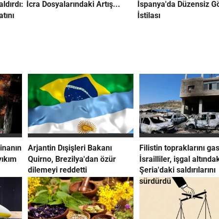
aldırdı:
İcra Dosyalarındaki Artış...
İspanya'da Düzensiz 
atını
İstilası
inanın
Arjantin Dışişleri Bakanı
Filistin topraklarını g
yıkım
Quirno, Brezilya'dan özür
İsrailliler, işgal altında
dilemeyi reddetti
Şeria'daki saldırılarını
sürdürdü