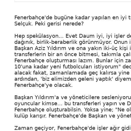
Fenerbahçe'de bugüne kadar yapılan en iyi t
Selçuk. Peki gerisi nerede?
Hep spekülasyon... Evet Daum iyi, iyi işle
dağınık, birlik-beraberlik görünmüyor. Onun i
Başkan Aziz Yıldırım ve ona yakın iki-üç kişi
transferlerin bir an önce bitmesi, takımla ç
Fenerbahçe oluşturması lazım. Bunlar için
10'una kadar yeni futbolcuları istiyorum" ded
alacak fakat, zamanlamada geç kalırsa yine 
ardından, 'biz elimizden geleni yaptık' diye
Fenerbahçe'ye olacak.
Başkan Yıldırım'a ve yöneticilere sesleniyoru
oyuncular kimse... bu transferleri yapın ve 
Fenerbahçe oluşturabilsin. Yoksa yine; "Ne 
kulüp karışır. Fenerbahçe'de Başkan ve yöne
Zaman geçiyor, Fenerbahçe'de işler ağır gidi