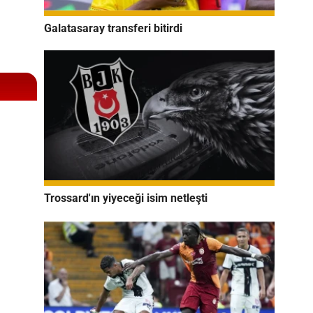
Galatasaray transferi bitirdi
Trossard'ın yiyeceği isim netleşti