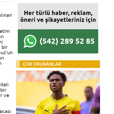
alınan
netim
rı
ni
 bir
muz'un
rı
n
teli
bir
r ve
acası