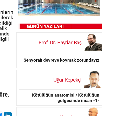
nların
ilerek
ildiği
elik
linde
gili
Prof. Dr. Haydar Baş
Senyorajı devreye koymak zorundayız
Uğur Kepekçi
öre,
Kötülüğün anatomisi / Kötülüğün
gölgesinde insan -1-