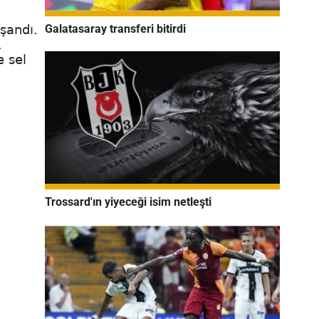
Galatasaray transferi bitirdi
şandı.
.
e sel
Trossard'ın yiyeceği isim netleşti