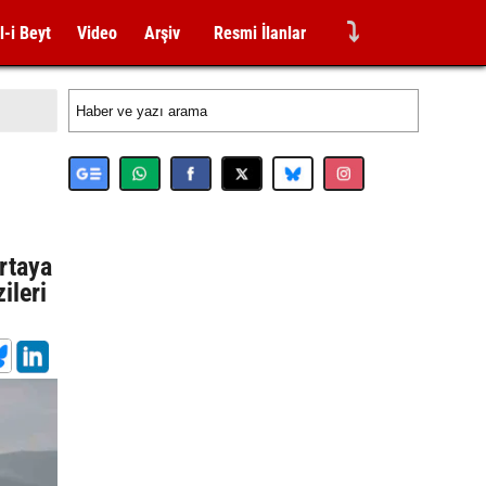
⤵
l-i Beyt
Video
Arşiv
Resmi İlanlar
ortaya
ileri