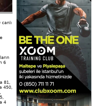
 canlı
le
ların
n 6
a 81,
a 450,
,
5,
a 4