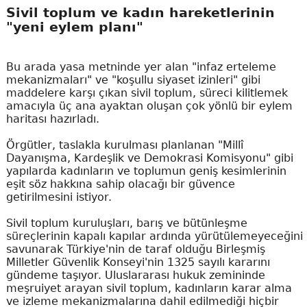
Sivil toplum ve kadın hareketlerinin
"yeni eylem planı"
Bu arada yasa metninde yer alan "infaz erteleme
mekanizmaları" ve "koşullu siyaset izinleri" gibi
maddelere karşı çıkan sivil toplum, süreci kilitlemek
amacıyla üç ana ayaktan oluşan çok yönlü bir eylem
haritası hazırladı.
Örgütler, taslakla kurulması planlanan "Millî
Dayanışma, Kardeşlik ve Demokrasi Komisyonu" gibi
yapılarda kadınların ve toplumun geniş kesimlerinin
eşit söz hakkına sahip olacağı bir güvence
getirilmesini istiyor.
Sivil toplum kuruluşları, barış ve bütünleşme
süreçlerinin kapalı kapılar ardında yürütülemeyeceğini
savunarak Türkiye'nin de taraf olduğu Birleşmiş
Milletler Güvenlik Konseyi'nin 1325 sayılı kararını
gündeme taşıyor. Uluslararası hukuk zemininde
meşruiyet arayan sivil toplum, kadınların karar alma
ve izleme mekanizmalarına dahil edilmediği hiçbir