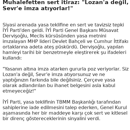
Muhalefetten sert itiraz: "Lozan'a değil,
Sevr'e imza atıyorlar!"
Siyasi arenada yasa teklifine en sert ve tavizsiz tepki
İYİ Parti'den geldi. İYİ Parti Genel Başkanı Müsavat
Dervişoğlu, Meclis kürsüsünden yasa metnini
imzalayan MHP lideri Devlet Bahçeli ve Cumhur İttifakı
ortaklarına adeta ateş püskürdü. Dervişoğlu, yapılan
hamleyi tarihi bir benzetmeyle eleştirerek şu ifadeleri
kullandı:
"Yasanın altına imza atarken gururla poz veriyorlar. Siz
Lozan'a değil, Sevr'e imza atıyorsunuz ve ne
yaptığınızın farkında bile değilsiniz. Çerçeve yasa
olarak adlandırılan bu ihanet belgesini asla kabul
etmeyeceğiz!"
İYİ Parti, yasa teklifinin TBMM Başkanlığı tarafından
sahiplerine iade edilmesini talep ederken, Genel Kurul
aşamasında her bir maddeye karşı çok sert ve kitlesel
bir direnç göstereceklerinin sinyalini verdi.