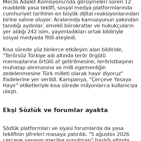
Meclis Adalet Komisyonu'nda görüşmeleri süren 12
maddelik yasa teklifi, sosyal medya platformlarında
cumhuriyet tarihinin en büyük dijital reaksiyonlarından
birine sahne oluyor. Aralarında kamuoyunun yakından
tanıdığı aydınlar, emekli bürokratlar ve hukukçuların
yer aldığı 242 isim, yayımladıkları ortak bildiriyle
sosyal medyada fitili ateşledi.
Kısa sürede yüz binlerce etkileşim alan bildiride,
"Terörsüz Türkiye adı altında terör örgütü
mensuplarına örtülü af getirilmesine, teröristbaşının
muhatap alınmasına ve milli egemenliğin
zedelenmesine Türk milleti olarak hayır diyoruz"
ifadelerine yer verildi. Kampanya, "Çerçeve Yasaya
Hayır" etiketleriyle kısa sürede milyonlarca kullanıcıya
ulaştı.
Ekşi Sözlük ve forumlar ayakta
Sözlük platformları ve siyasi forumlarda da yasa
teklifinin şifreleri masaya yatırıldı. "5 ağustos 2026
çerçeve yasanın meclise sunulması" başlığı altında