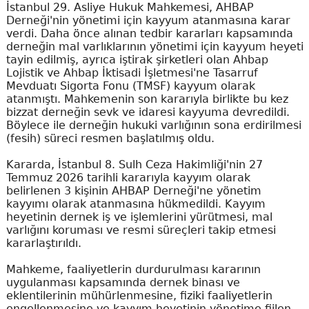
İstanbul 29. Asliye Hukuk Mahkemesi, AHBAP
Derneği'nin yönetimi için kayyum atanmasına karar
verdi. Daha önce alınan tedbir kararları kapsamında
derneğin mal varlıklarının yönetimi için kayyum heyeti
tayin edilmiş, ayrıca iştirak şirketleri olan Ahbap
Lojistik ve Ahbap İktisadi İşletmesi'ne Tasarruf
Mevduatı Sigorta Fonu (TMSF) kayyum olarak
atanmıştı. Mahkemenin son kararıyla birlikte bu kez
bizzat derneğin sevk ve idaresi kayyuma devredildi.
Böylece ile derneğin hukuki varlığının sona erdirilmesi
(fesih) süreci resmen başlatılmış oldu.
Kararda, İstanbul 8. Sulh Ceza Hakimliği'nin 27
Temmuz 2026 tarihli kararıyla kayyım olarak
belirlenen 3 kişinin AHBAP Derneği'ne yönetim
kayyımı olarak atanmasına hükmedildi. Kayyım
heyetinin dernek iş ve işlemlerini yürütmesi, mal
varlığını koruması ve resmi süreçleri takip etmesi
kararlaştırıldı.
Mahkeme, faaliyetlerin durdurulması kararının
uygulanması kapsamında dernek binası ve
eklentilerinin mühürlenmesine, fiziki faaliyetlerin
engellenmesine ve kayyım heyetinin yönetime fiilen