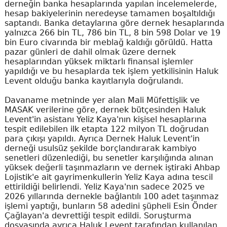
derneğin banka hesaplarında yapılan incelemelerde,
hesap bakiyelerinin neredeyse tamamen boşaltıldığı
saptandı. Banka detaylarına göre dernek hesaplarında
yalnızca 266 bin TL, 786 bin TL, 8 bin 598 Dolar ve 19
bin Euro civarında bir meblağ kaldığı görüldü. Hatta
pazar günleri de dahil olmak üzere dernek
hesaplarından yüksek miktarlı finansal işlemler
yapıldığı ve bu hesaplarda tek işlem yetkilisinin Haluk
Levent olduğu banka kayıtlarıyla doğrulandı.
Davaname metninde yer alan Mali Müfettişlik ve
MASAK verilerine göre, dernek bütçesinden Haluk
Levent'in asistanı Yeliz Kaya'nın kişisel hesaplarına
tespit edilebilen ilk etapta 122 milyon TL doğrudan
para çıkışı yapıldı. Ayrıca Dernek Haluk Levent'in
derneği usulsüz şekilde borçlandırarak kambiyo
senetleri düzenlediği, bu senetler karşılığında alınan
yüksek değerli taşınmazların ve dernek iştiraki Ahbap
Lojistik'e ait gayrimenkullerin Yeliz Kaya adına tescil
ettirildiği belirlendi. Yeliz Kaya'nın sadece 2025 ve
2026 yıllarında dernekle bağlantılı 100 adet taşınmaz
işlemi yaptığı, bunların 58 adedini şüpheli Esin Önder
Çağlayan'a devrettiği tespit edildi. Soruşturma
dosyasında ayrıca Haluk Levent tarafından kullanılan