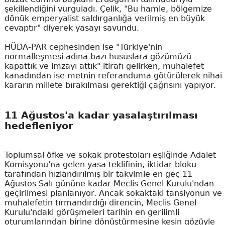
şekillendiğini vurguladı. Çelik, "Bu hamle, bölgemize
dönük emperyalist saldırganlığa verilmiş en büyük
cevaptır" diyerek yasayı savundu.
HÜDA-PAR cephesinden ise "Türkiye'nin
normalleşmesi adına bazı hususlara gözümüzü
kapattık ve imzayı attık" itirafı gelirken, muhalefet
kanadından ise metnin referanduma götürülerek nihai
kararın millete bırakılması gerektiği çağrısını yapıyor.
11 Ağustos'a kadar yasalaştırılması
hedefleniyor
Toplumsal öfke ve sokak protestoları eşliğinde Adalet
Komisyonu'na gelen yasa teklifinin, iktidar bloku
tarafından hızlandırılmış bir takvimle en geç 11
Ağustos Salı gününe kadar Meclis Genel Kurulu'ndan
geçirilmesi planlanıyor. Ancak sokaktaki tansiyonun ve
muhalefetin tırmandırdığı direncin, Meclis Genel
Kurulu'ndaki görüşmeleri tarihin en gerilimli
oturumlarından birine dönüştürmesine kesin gözüyle