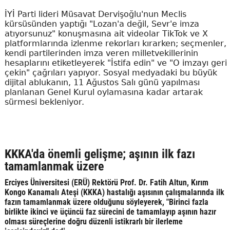
İYİ Parti lideri Müsavat Dervişoğlu'nun Meclis
kürsüsünden yaptığı "Lozan'a değil, Sevr'e imza
atıyorsunuz" konuşmasına ait videolar TikTok ve X
platformlarında izlenme rekorları kırarken; seçmenler,
kendi partilerinden imza veren milletvekillerinin
hesaplarını etiketleyerek "İstifa edin" ve "O imzayı geri
çekin" çağrıları yapıyor. Sosyal medyadaki bu büyük
dijital ablukanın, 11 Ağustos Salı günü yapılması
planlanan Genel Kurul oylamasına kadar artarak
sürmesi bekleniyor.
KKKA'da önemli gelişme; aşının ilk fazı
tamamlanmak üzere
Erciyes Üniversitesi (ERÜ) Rektörü Prof. Dr. Fatih Altun, Kırım
Kongo Kanamalı Ateşi (KKKA) hastalığı aşısının çalışmalarında ilk
fazın tamamlanmak üzere olduğunu söyleyerek, "Birinci fazla
birlikte ikinci ve üçüncü faz sürecini de tamamlayıp aşının hazır
olması süreçlerine doğru düzenli istikrarlı bir ilerleme