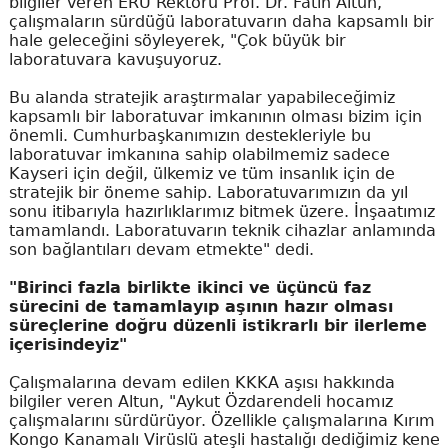
bilgiler veren ERÜ Rektörü Prof. Dr. Fatih Altun,
çalışmaların sürdüğü laboratuvarın daha kapsamlı bir
hale geleceğini söyleyerek, "Çok büyük bir
laboratuvara kavuşuyoruz.
Bu alanda stratejik araştırmalar yapabileceğimiz
kapsamlı bir laboratuvar imkanının olması bizim için
önemli. Cumhurbaşkanımızın destekleriyle bu
laboratuvar imkanına sahip olabilmemiz sadece
Kayseri için değil, ülkemiz ve tüm insanlık için de
stratejik bir öneme sahip. Laboratuvarımızın da yıl
sonu itibarıyla hazırlıklarımız bitmek üzere. İnşaatımız
tamamlandı. Laboratuvarın teknik cihazlar anlamında
son bağlantıları devam etmekte" dedi.
"Birinci fazla birlikte ikinci ve üçüncü faz
sürecini de tamamlayıp aşının hazır olması
süreçlerine doğru düzenli istikrarlı bir ilerleme
içerisindeyiz"
Çalışmalarına devam edilen KKKA aşısı hakkında
bilgiler veren Altun, "Aykut Özdarendeli hocamız
çalışmalarını sürdürüyor. Özellikle çalışmalarına Kırım
Kongo Kanamalı Virüslü ateşli hastalığı dediğimiz kene