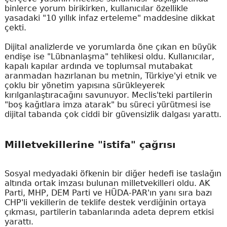
binlerce yorum birikirken, kullanıcılar özellikle
yasadaki "10 yıllık infaz erteleme" maddesine dikkat
çekti.
Dijital analizlerde ve yorumlarda öne çıkan en büyük
endişe ise "Lübnanlaşma" tehlikesi oldu. Kullanıcılar,
kapalı kapılar ardında ve toplumsal mutabakat
aranmadan hazırlanan bu metnin, Türkiye'yi etnik ve
çoklu bir yönetim yapısına sürükleyerek
kırılganlaştıracağını savunuyor. Meclis'teki partilerin
"boş kağıtlara imza atarak" bu süreci yürütmesi ise
dijital tabanda çok ciddi bir güvensizlik dalgası yarattı.
Milletvekillerine "istifa" çağrısı
Sosyal medyadaki öfkenin bir diğer hedefi ise taslağın
altında ortak imzası bulunan milletvekilleri oldu. AK
Parti, MHP, DEM Parti ve HÜDA-PAR'ın yanı sıra bazı
CHP'li vekillerin de teklife destek verdiğinin ortaya
çıkması, partilerin tabanlarında adeta deprem etkisi
yarattı.