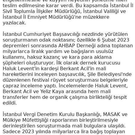
teslim edilmesine karar verdi. Bu kapsamda İstanbul İl
Sivil Toplumla İlişkiler Müdürlüğü, İstanbul Valiliği ve
İstanbul İl Emniyet Müdürlüğü'ne müzekkere
yazılacak.
İstanbul Cumhuriyet Başsavcılığı nezdinde yürütülen
soruşturmanın odak noktasını; özellikle 6 Şubat 2023
depremleri sonrasında AHBAP Derneği adına toplanan
milyarlarca liralık yardım ve bağışların usulsüz
kullanımı, haksız kazanç ve kara para aklama
şüpheleri oluşturuyor. İlk olarak dernek kurucusu
Haluk Levent'in kardeşi Berkant Acil'in mali
hareketlerini inceleyen başsavcılık, Şile Belediyesi'nde
düzenlenen festival rüşvet soruşturması belgeleriyle
çapraz inceleme yaptı. İncelemelerde Haluk Levent,
Berkant Acil ve Yeliz Kaya arasında hem mali
transferler hem de organik çalışma birlikteliği tespit
edildi.
İstanbul Vergi Denetim Kurulu Başkanlığı, MASAK ve
Mülkiye Müfettişliği raporlarının birleştirilmesiyle
derinleştirilen soruşturmada mali bulgulara ulaşıldı.
Sadece 2023 yılında milyarlarca lira bağış toplayan