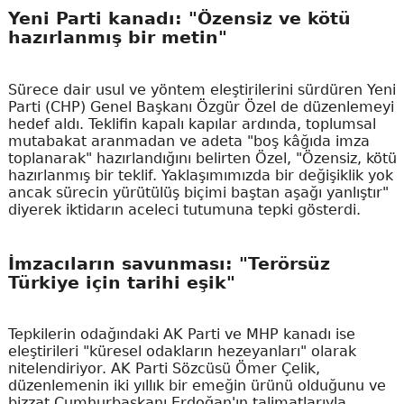
Yeni Parti kanadı: "Özensiz ve kötü
hazırlanmış bir metin"
Sürece dair usul ve yöntem eleştirilerini sürdüren Yeni
Parti (CHP) Genel Başkanı Özgür Özel de düzenlemeyi
hedef aldı. Teklifin kapalı kapılar ardında, toplumsal
mutabakat aranmadan ve adeta "boş kâğıda imza
toplanarak" hazırlandığını belirten Özel, "Özensiz, kötü
hazırlanmış bir teklif. Yaklaşımımızda bir değişiklik yok
ancak sürecin yürütülüş biçimi baştan aşağı yanlıştır"
diyerek iktidarın aceleci tutumuna tepki gösterdi.
İmzacıların savunması: "Terörsüz
Türkiye için tarihi eşik"
Tepkilerin odağındaki AK Parti ve MHP kanadı ise
eleştirileri "küresel odakların hezeyanları" olarak
nitelendiriyor. AK Parti Sözcüsü Ömer Çelik,
düzenlemenin iki yıllık bir emeğin ürünü olduğunu ve
bizzat Cumhurbaşkanı Erdoğan'ın talimatlarıyla