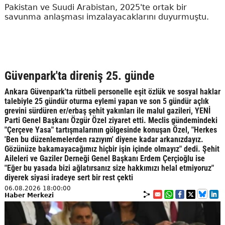
Pakistan ve Suudi Arabistan, 2025'te ortak bir
savunma anlaşması imzalayacaklarını duyurmuştu.
Güvenpark'ta direniş 25. günde
Ankara Güvenpark'ta rütbeli personelle eşit özlük ve sosyal haklar
talebiyle 25 gündür oturma eylemi yapan ve son 5 gündür açlık
grevini sürdüren er/erbaş şehit yakınları ile malul gazileri, YENİ
Parti Genel Başkanı Özgür Özel ziyaret etti. Meclis gündemindeki
"Çerçeve Yasa" tartışmalarının gölgesinde konuşan Özel, "Herkes
'Ben bu düzenlemelerden razıyım' diyene kadar arkanızdayız.
Gözünüze bakamayacağımız hiçbir işin içinde olmayız" dedi. Şehit
Aileleri ve Gaziler Derneği Genel Başkanı Erdem Çerçioğlu ise
"Eğer bu yasada bizi ağlatırsanız size hakkımızı helal etmiyoruz"
diyerek siyasi iradeye sert bir rest çekti
06.08.2026 18:00:00
Haber Merkezi