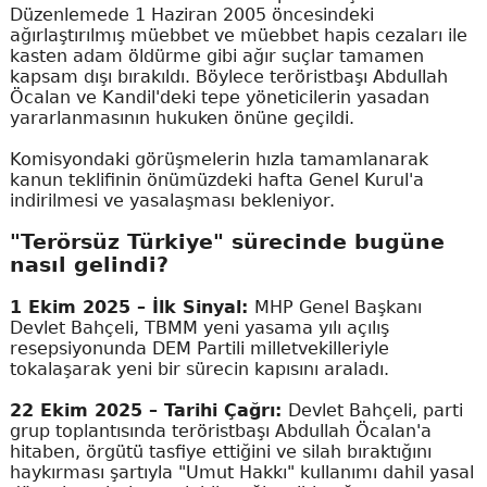
Düzenlemede 1 Haziran 2005 öncesindeki
ağırlaştırılmış müebbet ve müebbet hapis cezaları ile
kasten adam öldürme gibi ağır suçlar tamamen
kapsam dışı bırakıldı. Böylece teröristbaşı Abdullah
Öcalan ve Kandil'deki tepe yöneticilerin yasadan
yararlanmasının hukuken önüne geçildi.
Komisyondaki görüşmelerin hızla tamamlanarak
kanun teklifinin önümüzdeki hafta Genel Kurul'a
indirilmesi ve yasalaşması bekleniyor.
"Terörsüz Türkiye" sürecinde bugüne
nasıl gelindi?
1 Ekim 2025 – İlk Sinyal:
MHP Genel Başkanı
Devlet Bahçeli, TBMM yeni yasama yılı açılış
resepsiyonunda DEM Partili milletvekilleriyle
tokalaşarak yeni bir sürecin kapısını araladı.
22 Ekim 2025 – Tarihi Çağrı:
Devlet Bahçeli, parti
grup toplantısında teröristbaşı Abdullah Öcalan'a
hitaben, örgütü tasfiye ettiğini ve silah bıraktığını
haykırması şartıyla "Umut Hakkı" kullanımı dahil yasal