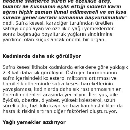
nedenle saatlerce süren ve özellikle ateş,
bulantı ile kusmanın eşlik ettiği şiddetli karın
ağrısı hiçbir zaman ihmal edilmemeli ve en kısa
sürede genel cerrahi uzmanına başvurulmalıdır
"
dedi. Safra kesesi, karaciğer tarafından üretilen
safrayı depolayan ve özellikle yağlı yemeklerden
sonra bağırsağa boşaltarak yağların sindirimine
yardımcı olan küçük ancak önemli bir organ.
Kadınlarda daha sık görülüyor
Safra kesesi iltihabı kadınlarda erkeklere göre yaklaşık
2-3 kat daha sık görülüyor. Östrojen hormonunun
safra içerisindeki kolesterol miktarını artırması ve
hamilelik döneminde safra kesesi hareketlerinin
yavaşlaması, kadınlarda daha sık rastlanmasının en
önemli nedenleri arasında yer alıyor. İleri yaş, aile
öyküsü, obezite, diyabet, yüksek kolesterol, uzun
süreli açlık, hızlı kilo kaybı ve bazı kan hastalıkları da
hastalık riskini artıran diğer faktörleri oluşturuyor.
Yağlı yemekler azdırıyor