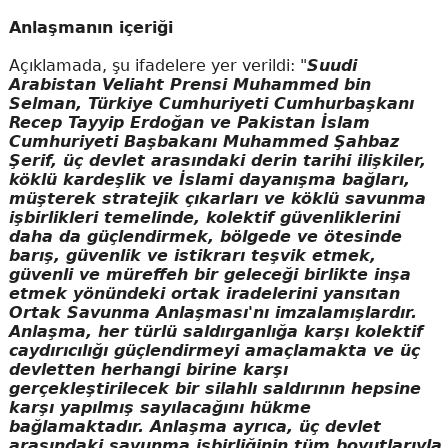
Anlaşmanın içeriği
Açıklamada, şu ifadelere yer verildi: "
Suudi
Arabistan Veliaht Prensi Muhammed bin
Selman, Türkiye Cumhuriyeti Cumhurbaşkanı
Recep Tayyip Erdoğan ve Pakistan İslam
Cumhuriyeti Başbakanı Muhammed Şahbaz
Şerif, üç devlet arasındaki derin tarihi ilişkiler,
köklü kardeşlik ve İslami dayanışma bağları,
müşterek stratejik çıkarları ve köklü savunma
işbirlikleri temelinde, kolektif güvenliklerini
daha da güçlendirmek, bölgede ve ötesinde
barış, güvenlik ve istikrarı teşvik etmek,
güvenli ve müreffeh bir geleceği birlikte inşa
etmek yönündeki ortak iradelerini yansıtan
Ortak Savunma Anlaşması'nı imzalamışlardır.
Anlaşma, her türlü saldırganlığa karşı kolektif
caydırıcılığı güçlendirmeyi amaçlamakta ve üç
devletten herhangi birine karşı
gerçekleştirilecek bir silahlı saldırının hepsine
karşı yapılmış sayılacağını hükme
bağlamaktadır. Anlaşma ayrıca, üç devlet
arasındaki savunma işbirliğinin tüm boyutlarıyla