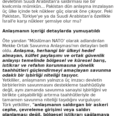
devletinin Suudi Arabistan'a saldırması ise bir
kıvılcımla mümkün... Pakistan dün anlaşma imzalayan
üç ülke içinde tek nükleer güç olarak öne çıkıyor. Peki
Pakistan, Türkiye'ye ya da Suudi Arabistan'a özellikle
İsrail'e karşı nükleer şemsiye olur mu?
Anlaşmanın içeriği detaylarda yumuşatıldı
Öte yandan "Müslüman NATO' olarak adlandırılan
Mekke Ortak Savunma Anlaşması'nın detayları belli
oldu.
Anlaşma, herhangi bir ülkeyi hedef
almayan, külfet paylaşımı ve ortak güvenlik
anlayışı temelinde bölgesel ve küresel barış,
istikrar ve refahın korunmasına yönelik
taahhütleri güçlendirmeyi amaçlayan savunma
odaklı bir işbirliği niteliği taşıyor.
Yetkililer, anlaşmanın yalnızca üç imzacı devletin
birbirlerinin savunmasını destekleme taahhüdüyle
değil, aynı zamanda savunma sanayisi işbirliğini ve
birlikte çalışabilirliği artırma taahhütleriyle de
tamamen savunma niteliği taşıdığını vurguluyor.
Türk yetkililer,
"anlaşmanın saldırgan bir askeri
cephe, çevreleme girişimi veya saldırı
planlaması değil, bölgesel istikrarı sağlamaya