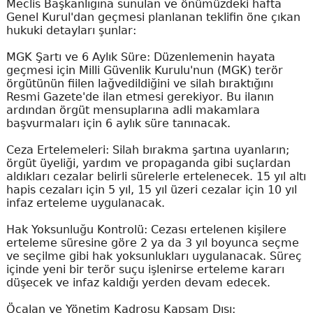
Meclis Başkanlığına sunulan ve önümüzdeki hafta
Genel Kurul'dan geçmesi planlanan teklifin öne çıkan
hukuki detayları şunlar:
MGK Şartı ve 6 Aylık Süre: Düzenlemenin hayata
geçmesi için Milli Güvenlik Kurulu'nun (MGK) terör
örgütünün fiilen lağvedildiğini ve silah bıraktığını
Resmi Gazete'de ilan etmesi gerekiyor. Bu ilanın
ardından örgüt mensuplarına adli makamlara
başvurmaları için 6 aylık süre tanınacak.
Ceza Ertelemeleri: Silah bırakma şartına uyanların;
örgüt üyeliği, yardım ve propaganda gibi suçlardan
aldıkları cezalar belirli sürelerle ertelenecek. 15 yıl altı
hapis cezaları için 5 yıl, 15 yıl üzeri cezalar için 10 yıl
infaz erteleme uygulanacak.
Hak Yoksunluğu Kontrolü: Cezası ertelenen kişilere
erteleme süresine göre 2 ya da 3 yıl boyunca seçme
ve seçilme gibi hak yoksunlukları uygulanacak. Süreç
içinde yeni bir terör suçu işlenirse erteleme kararı
düşecek ve infaz kaldığı yerden devam edecek.
Öcalan ve Yönetim Kadrosu Kapsam Dışı: