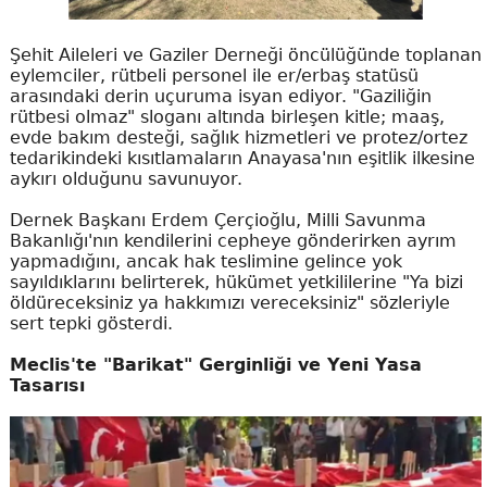
Şehit Aileleri ve Gaziler Derneği öncülüğünde toplanan
eylemciler, rütbeli personel ile er/erbaş statüsü
arasındaki derin uçuruma isyan ediyor. "Gaziliğin
rütbesi olmaz" sloganı altında birleşen kitle; maaş,
evde bakım desteği, sağlık hizmetleri ve protez/ortez
tedarikindeki kısıtlamaların Anayasa'nın eşitlik ilkesine
aykırı olduğunu savunuyor.
Dernek Başkanı Erdem Çerçioğlu, Milli Savunma
Bakanlığı'nın kendilerini cepheye gönderirken ayrım
yapmadığını, ancak hak teslimine gelince yok
sayıldıklarını belirterek, hükümet yetkililerine "Ya bizi
öldüreceksiniz ya hakkımızı vereceksiniz" sözleriyle
sert tepki gösterdi.
Meclis'te "Barikat" Gerginliği ve Yeni Yasa
Tasarısı