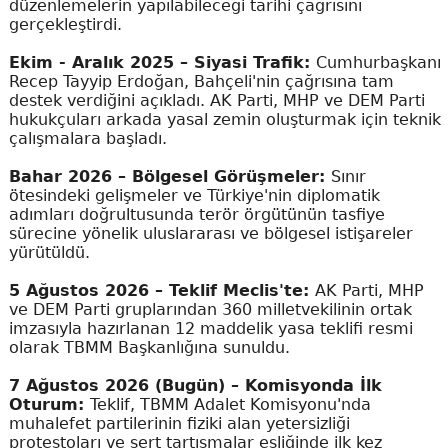
düzenlemelerin yapılabileceği tarihi çağrısını
gerçekleştirdi.
Ekim - Aralık 2025 – Siyasi Trafik:
Cumhurbaşkanı
Recep Tayyip Erdoğan, Bahçeli'nin çağrısına tam
destek verdiğini açıkladı. AK Parti, MHP ve DEM Parti
hukukçuları arkada yasal zemin oluşturmak için teknik
çalışmalara başladı.
Bahar 2026 – Bölgesel Görüşmeler:
Sınır
ötesindeki gelişmeler ve Türkiye'nin diplomatik
adımları doğrultusunda terör örgütünün tasfiye
sürecine yönelik uluslararası ve bölgesel istişareler
yürütüldü.
5 Ağustos 2026 – Teklif Meclis'te:
AK Parti, MHP
ve DEM Parti gruplarından 360 milletvekilinin ortak
imzasıyla hazırlanan 12 maddelik yasa teklifi resmi
olarak TBMM Başkanlığına sunuldu.
7 Ağustos 2026 (Bugün) – Komisyonda İlk
Oturum:
Teklif, TBMM Adalet Komisyonu'nda
muhalefet partilerinin fiziki alan yetersizliği
protestoları ve sert tartışmalar eşliğinde ilk kez