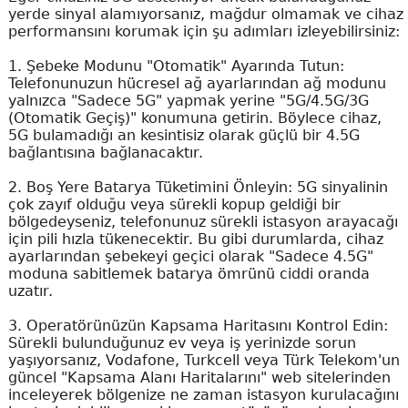
yerde sinyal alamıyorsanız, mağdur olmamak ve cihaz
performansını korumak için şu adımları izleyebilirsiniz:
1. Şebeke Modunu "Otomatik" Ayarında Tutun:
Telefonunuzun hücresel ağ ayarlarından ağ modunu
yalnızca "Sadece 5G" yapmak yerine "5G/4.5G/3G
(Otomatik Geçiş)" konumuna getirin. Böylece cihaz,
5G bulamadığı an kesintisiz olarak güçlü bir 4.5G
bağlantısına bağlanacaktır.
2. Boş Yere Batarya Tüketimini Önleyin: 5G sinyalinin
çok zayıf olduğu veya sürekli kopup geldiği bir
bölgedeyseniz, telefonunuz sürekli istasyon arayacağı
için pili hızla tükenecektir. Bu gibi durumlarda, cihaz
ayarlarından şebekeyi geçici olarak "Sadece 4.5G"
moduna sabitlemek batarya ömrünü ciddi oranda
uzatır.
3. Operatörünüzün Kapsama Haritasını Kontrol Edin:
Sürekli bulunduğunuz ev veya iş yerinizde sorun
yaşıyorsanız, Vodafone, Turkcell veya Türk Telekom'un
güncel "Kapsama Alanı Haritalarını" web sitelerinden
inceleyerek bölgenize ne zaman istasyon kurulacağını