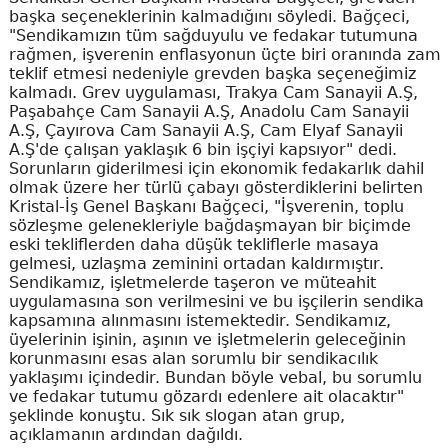
başka seçeneklerinin kalmadığını söyledi. Bağçeci,
"Sendikamızın tüm sağduyulu ve fedakar tutumuna
rağmen, işverenin enflasyonun üçte biri oranında zam
teklif etmesi nedeniyle grevden başka seçeneğimiz
kalmadı. Grev uygulaması, Trakya Cam Sanayii A.Ş,
Paşabahçe Cam Sanayii A.Ş, Anadolu Cam Sanayii
A.Ş, Çayırova Cam Sanayii A.Ş, Cam Elyaf Sanayii
A.Ş'de çalışan yaklaşık 6 bin işçiyi kapsıyor" dedi.
Sorunların giderilmesi için ekonomik fedakarlık dahil
olmak üzere her türlü çabayı gösterdiklerini belirten
Kristal-İş Genel Başkanı Bağçeci, "İşverenin, toplu
sözleşme gelenekleriyle bağdaşmayan bir biçimde
eski tekliflerden daha düşük tekliflerle masaya
gelmesi, uzlaşma zeminini ortadan kaldırmıştır.
Sendikamız, işletmelerde taşeron ve müteahit
uygulamasına son verilmesini ve bu işçilerin sendika
kapsamına alınmasını istemektedir. Sendikamız,
üyelerinin işinin, aşının ve işletmelerin geleceğinin
korunmasını esas alan sorumlu bir sendikacılık
yaklaşımı içindedir. Bundan böyle vebal, bu sorumlu
ve fedakar tutumu gözardı edenlere ait olacaktır"
şeklinde konuştu. Sık sık slogan atan grup,
açıklamanın ardından dağıldı.