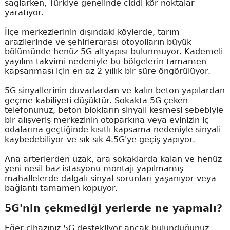
sağlarken, Türkiye genelinde ciddi kör noktalar
yaratıyor.
İlçe merkezlerinin dışındaki köylerde, tarım
arazilerinde ve şehirlerarası otoyolların büyük
bölümünde henüz 5G altyapısı bulunmuyor. Kademeli
yayılım takvimi nedeniyle bu bölgelerin tamamen
kapsanması için en az 2 yıllık bir süre öngörülüyor.
5G sinyallerinin duvarlardan ve kalın beton yapılardan
geçme kabiliyeti düşüktür. Sokakta 5G çeken
telefonunuz, beton blokların sinyali kesmesi sebebiyle
bir alışveriş merkezinin otoparkına veya evinizin iç
odalarına geçtiğinde kısıtlı kapsama nedeniyle sinyali
kaybedebiliyor ve sık sık 4.5G'ye geçiş yapıyor.
Ana arterlerden uzak, ara sokaklarda kalan ve henüz
yeni nesil baz istasyonu montajı yapılmamış
mahallelerde dalgalı sinyal sorunları yaşanıyor veya
bağlantı tamamen kopuyor.
5G'nin çekmediği yerlerde ne yapmalı?
Eğer cihazınız 5G destekliyor ancak bulunduğunuz