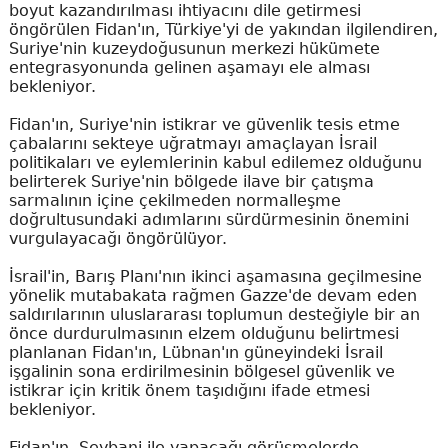
boyut kazandırılması ihtiyacını dile getirmesi
öngörülen Fidan'ın, Türkiye'yi de yakından ilgilendiren,
Suriye'nin kuzeydoğusunun merkezi hükümete
entegrasyonunda gelinen aşamayı ele alması
bekleniyor.
Fidan'ın, Suriye'nin istikrar ve güvenlik tesis etme
çabalarını sekteye uğratmayı amaçlayan İsrail
politikaları ve eylemlerinin kabul edilemez olduğunu
belirterek Suriye'nin bölgede ilave bir çatışma
sarmalının içine çekilmeden normalleşme
doğrultusundaki adımlarını sürdürmesinin önemini
vurgulayacağı öngörülüyor.
İsrail'in, Barış Planı'nın ikinci aşamasına geçilmesine
yönelik mutabakata rağmen Gazze'de devam eden
saldırılarının uluslararası toplumun desteğiyle bir an
önce durdurulmasının elzem olduğunu belirtmesi
planlanan Fidan'ın, Lübnan'ın güneyindeki İsrail
işgalinin sona erdirilmesinin bölgesel güvenlik ve
istikrar için kritik önem taşıdığını ifade etmesi
bekleniyor.
Fidan'ın, Şeybani ile yapacağı görüşmelerde,