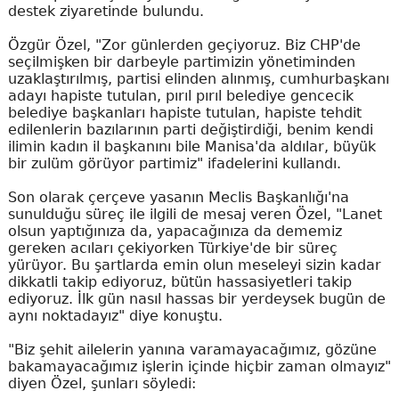
destek ziyaretinde bulundu.
Özgür Özel, "Zor günlerden geçiyoruz. Biz CHP'de
seçilmişken bir darbeyle partimizin yönetiminden
uzaklaştırılmış, partisi elinden alınmış, cumhurbaşkanı
adayı hapiste tutulan, pırıl pırıl belediye gencecik
belediye başkanları hapiste tutulan, hapiste tehdit
edilenlerin bazılarının parti değiştirdiği, benim kendi
ilimin kadın il başkanını bile Manisa'da aldılar, büyük
bir zulüm görüyor partimiz" ifadelerini kullandı.
Son olarak çerçeve yasanın Meclis Başkanlığı'na
sunulduğu süreç ile ilgili de mesaj veren Özel, "Lanet
olsun yaptığınıza da, yapacağınıza da dememiz
gereken acıları çekiyorken Türkiye'de bir süreç
yürüyor. Bu şartlarda emin olun meseleyi sizin kadar
dikkatli takip ediyoruz, bütün hassasiyetleri takip
ediyoruz. İlk gün nasıl hassas bir yerdeysek bugün de
aynı noktadayız" diye konuştu.
"Biz şehit ailelerin yanına varamayacağımız, gözüne
bakamayacağımız işlerin içinde hiçbir zaman olmayız"
diyen Özel, şunları söyledi: