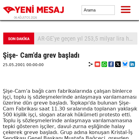
06 AĞUSTOS 2026
AR-GE'ye geçen yıl 253,5 milyar lira harcandı
Şişe- Cam'da grev başladı
25.05.2001 00:00:00
Şişe-Cam'a bağlı cam fabrikalarında çalışan binlerce
işçi, toplu iş sözleşmelerinde anlaşmaya varılamaması
üzerine dün greve başladı. Topkapı'da bulunan Şişe-
Cam Fabrikası saat 11.30 sıralarında toplanan yaklaşık
500 kişilik işçi, slogan atarak hükümeti protesto etti.
Toplu iş sözleşmelerinde anlaşmaya varılamamasına
tepki gösteren işçiler, davul-zurna eşliğinde halay
çekerek greve başladı. Grup adına konuşan Kristal-İş
Sendikası Genel Başkanı Mustafa Bağçeci, grevden