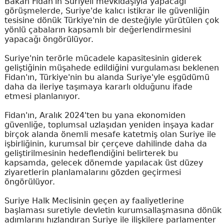
Bakan Fidan'ın Suriyeli mevkidaşıyla yapacağı
görüşmelerde, Suriye'de kalıcı istikrar ile güvenliğin
tesisine dönük Türkiye'nin de desteğiyle yürütülen çok
yönlü çabaların kapsamlı bir değerlendirmesini
yapacağı öngörülüyor.
Suriye'nin terörle mücadele kapasitesinin giderek
geliştiğinin müşahede edildiğini vurgulaması beklenen
Fidan'ın, Türkiye'nin bu alanda Suriye'yle eşgüdümü
daha da ileriye taşımaya kararlı olduğunu ifade
etmesi planlanıyor.
Fidan'ın, Aralık 2024'ten bu yana ekonomiden
güvenliğe, toplumsal uzlaşıdan yeniden inşaya kadar
birçok alanda önemli mesafe katetmiş olan Suriye ile
işbirliğinin, kurumsal bir çerçeve dahilinde daha da
geliştirilmesinin hedeflendiğini belirterek bu
kapsamda, gelecek dönemde yapılacak üst düzey
ziyaretlerin planlamalarını gözden geçirmesi
öngörülüyor.
Suriye Halk Meclisinin geçen ay faaliyetlerine
başlaması suretiyle devletin kurumsallaşmasına dönük
adımlarını hızlandıran Suriye ile ilişkilere parlamenter