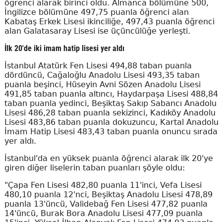
öğrenci alarak birinci oldu. Almanca bölümüne 500,
İngilizce bölümüne 497,75 puanla öğrenci alan
Kabataş Erkek Lisesi ikinciliğe, 497,43 puanla öğrenci
alan Galatasaray Lisesi ise üçüncülüğe yerleşti.
İlk 20'de iki imam hatip lisesi yer aldı
İstanbul Atatürk Fen Lisesi 494,88 taban puanla
dördüncü, Cağaloğlu Anadolu Lisesi 493,35 taban
puanla beşinci, Hüseyin Avni Sözen Anadolu Lisesi
491,85 taban puanla altıncı, Haydarpaşa Lisesi 488,84
taban puanla yedinci, Beşiktaş Sakıp Sabancı Anadolu
Lisesi 486,28 taban puanla sekizinci, Kadıköy Anadolu
Lisesi 483,86 taban puanla dokuzuncu, Kartal Anadolu
İmam Hatip Lisesi 483,43 taban puanla onuncu sırada
yer aldı.
İstanbul'da en yüksek puanla öğrenci alarak ilk 20'ye
giren diğer liselerin taban puanları şöyle oldu:
"Çapa Fen Lisesi 482,80 puanla 11'inci, Vefa Lisesi
480,10 puanla 12'nci, Beşiktaş Anadolu Lisesi 478,89
puanla 13'üncü, Validebağ Fen Lisesi 477,82 puanla
14'üncü, Burak Bora Anadolu Lisesi 477,09 puanla