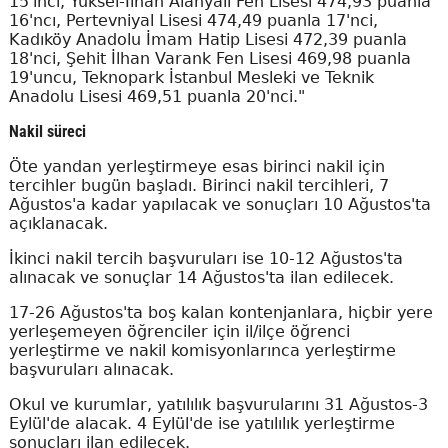
15'inci, Yüksel-İlhan Alanyalı Fen Lisesi 474,93 puanla
16'ncı, Pertevniyal Lisesi 474,49 puanla 17'nci,
Kadıköy Anadolu İmam Hatip Lisesi 472,39 puanla
18'nci, Şehit İlhan Varank Fen Lisesi 469,98 puanla
19'uncu, Teknopark İstanbul Mesleki ve Teknik
Anadolu Lisesi 469,51 puanla 20'nci."
Nakil süreci
Öte yandan yerleştirmeye esas birinci nakil için
tercihler bugün başladı. Birinci nakil tercihleri, 7
Ağustos'a kadar yapılacak ve sonuçları 10 Ağustos'ta
açıklanacak.
İkinci nakil tercih başvuruları ise 10-12 Ağustos'ta
alınacak ve sonuçlar 14 Ağustos'ta ilan edilecek.
17-26 Ağustos'ta boş kalan kontenjanlara, hiçbir yere
yerleşemeyen öğrenciler için il/ilçe öğrenci
yerleştirme ve nakil komisyonlarınca yerleştirme
başvuruları alınacak.
Okul ve kurumlar, yatılılık başvurularını 31 Ağustos-3
Eylül'de alacak. 4 Eylül'de ise yatılılık yerleştirme
sonuçları ilan edilecek.