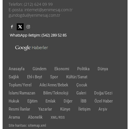
Telefon: (212) 624 09 99
E-posta: internet@yenimesaj.com.tr
gundogdu@yenimesaj.com.tr
WhatsApp iletişim:
(542)
289 52 85
Anasayfa
Gündem
Ekonomi
Politika
Dünya
Sağlık
Ehl-i Beyt
Spor
Kültür/Sanat
Toplum/Yerel
Aile/Anne/Bebek
Çocuk
İslam/Ramazan
Bilim/Teknoloji
Galeri
Doğa/Gezi
Hukuk
Eğitim
Emlak
Diğer
İBB
Özel Haber
Resmi İlanlar
Yazarlar
Künye
İletişim
Arşiv
Arama
Abonelik
XML/RSS
Site haritası: sitemap.xml