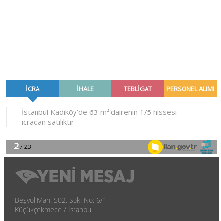
Beşyol Mah. 502. Sok. No: 6/1
Küçükçekmece / İstanbul