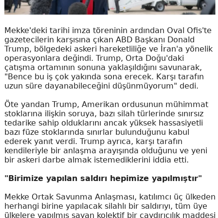
Mekke'deki tarihi imza töreninin ardından Oval Ofis'te
gazetecilerin karşısına çıkan ABD Başkanı Donald
Trump, bölgedeki askeri hareketliliğe ve İran'a yönelik
operasyonlara değindi. Trump, Orta Doğu'daki
çatışma ortamının sonuna yaklaşıldığını savunarak,
"Bence bu iş çok yakında sona erecek. Karşı tarafın
uzun süre dayanabileceğini düşünmüyorum" dedi.
Öte yandan Trump, Amerikan ordusunun mühimmat
stoklarına ilişkin soruya, bazı silah türlerinde sınırsız
tedarike sahip olduklarını ancak yüksek hassasiyetli
bazı füze stoklarında sınırlar bulunduğunu kabul
ederek yanıt verdi. Trump ayrıca, karşı tarafın
kendileriyle bir anlaşma arayışında olduğunu ve yeni
bir askeri darbe almak istemediklerini iddia etti.
"Birimize yapılan saldırı hepimize yapılmıştır"
Mekke Ortak Savunma Anlaşması, katılımcı üç ülkeden
herhangi birine yapılacak silahlı bir saldırıyı, tüm üye
ülkelere yapılmış sayan kolektif bir caydırıcılık maddesi