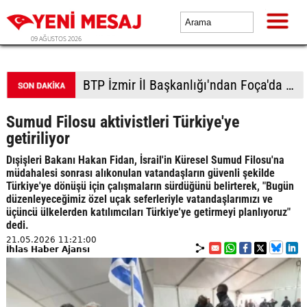
09 AĞUSTOS 2026
Mersin'de kaza sonrası araçlar alev aldı: 1 ölü, 2 yaralı
Sumud Filosu aktivistleri Türkiye'ye
getiriliyor
Dışişleri Bakanı Hakan Fidan, İsrail'in Küresel Sumud Filosu'na
müdahalesi sonrası alıkonulan vatandaşların güvenli şekilde
Türkiye'ye dönüşü için çalışmaların sürdüğünü belirterek, "Bugün
düzenleyeceğimiz özel uçak seferleriyle vatandaşlarımızı ve
üçüncü ülkelerden katılımcıları Türkiye'ye getirmeyi planlıyoruz"
dedi.
21.05.2026 11:21:00
İhlas Haber Ajansı