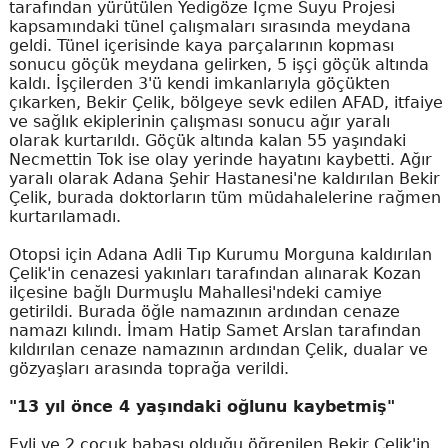
tarafından yürütülen Yedigöze İçme Suyu Projesi
kapsamındaki tünel çalışmaları sırasında meydana
geldi. Tünel içerisinde kaya parçalarının kopması
sonucu göçük meydana gelirken, 5 işçi göçük altında
kaldı. İşçilerden 3'ü kendi imkanlarıyla göçükten
çıkarken, Bekir Çelik, bölgeye sevk edilen AFAD, itfaiye
ve sağlık ekiplerinin çalışması sonucu ağır yaralı
olarak kurtarıldı. Göçük altında kalan 55 yaşındaki
Necmettin Tok ise olay yerinde hayatını kaybetti. Ağır
yaralı olarak Adana Şehir Hastanesi'ne kaldırılan Bekir
Çelik, burada doktorların tüm müdahalelerine rağmen
kurtarılamadı.
Otopsi için Adana Adli Tıp Kurumu Morguna kaldırılan
Çelik'in cenazesi yakınları tarafından alınarak Kozan
ilçesine bağlı Durmuşlu Mahallesi'ndeki camiye
getirildi. Burada öğle namazının ardından cenaze
namazı kılındı. İmam Hatip Samet Arslan tarafından
kıldırılan cenaze namazının ardından Çelik, dualar ve
gözyaşları arasında toprağa verildi.
"13 yıl önce 4 yaşındaki oğlunu kaybetmiş"
Evli ve 2 çocuk babası olduğu öğrenilen Bekir Çelik'in