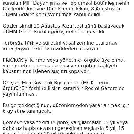
sunulan Milli Dayanışma ve Toplumsal Bütünleşmenin
Güçlendirilmesine Dair Kanun Teklifi, 8 Ağustos'ta
TBMM Adalet Komisyonu'nda kabul edildi.
Gözler şimdi 10 Ağustos Pazartesi günü başlayacak
TBMM Genel Kurulu görüşmelerine çevrildi.
Terörsüz Türkiye sürecini yasal zemine oturtmayı
amaçlayan teklif 12 maddeden oluşuyor.
PKK/KCK'yı kurma veya yönetme, örgüte üye olma,
yardım etme, propagandası ve örgütün faaliyeti
kapsamında işlenen suçları kapsıyor.
Ön şart Milli Güvenlik Kurulu'nun (MGK) terör
örgütünün feshine ilişkin kararının Resmi Gazete'de
yayımlanması.
Bu gerçekleştiğinde, düzenlemeden yararlanmak için
6 ay süre tanınacak.
Çerçeve yasa teklifine göre; yargılamalar 15 yıl veya
daha az hapis cezasını gerektiren suçlarda 5 yıl, 15
yıldan fazla ceza 10 yıl süreyle ertelenecek.