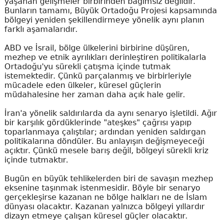
yaşanan gelişmeler birbirinden bağımsız değildir.
Bunların tamamı, Büyük Ortadoğu Projesi kapsamında
bölgeyi yeniden şekillendirmeye yönelik aynı planın
farklı aşamalarıdır.
ABD ve İsrail, bölge ülkelerini birbirine düşüren,
mezhep ve etnik ayrılıkları derinleştiren politikalarla
Ortadoğu'yu sürekli çatışma içinde tutmak
istemektedir. Çünkü parçalanmış ve birbirleriyle
mücadele eden ülkeler, küresel güçlerin
müdahalesine her zaman daha açık hale gelir.
İran'a yönelik saldırılarda da aynı senaryo işletildi. Ağır
bir karşılık gördüklerinde "ateşkes" çağrısı yapıp
toparlanmaya çalıştılar; ardından yeniden saldırgan
politikalarına döndüler. Bu anlayışın değişmeyeceği
açıktır. Çünkü mesele barış değil, bölgeyi sürekli kriz
içinde tutmaktır.
Bugün en büyük tehlikelerden biri de savaşın mezhep
eksenine taşınmak istenmesidir. Böyle bir senaryo
gerçekleşirse kazanan ne bölge halkları ne de İslam
dünyası olacaktır. Kazanan yalnızca bölgeyi yıllardır
dizayn etmeye çalışan küresel güçler olacaktır.