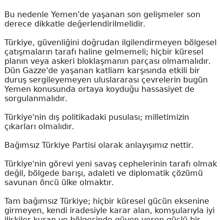
Bu nedenle Yemen'de yaşanan son gelişmeler son
derece dikkatle değerlendirilmelidir.
Türkiye, güvenliğini doğrudan ilgilendirmeyen bölgesel
çatışmaların tarafı haline gelmemeli; hiçbir küresel
planın veya askeri bloklaşmanın parçası olmamalıdır.
Dün Gazze'de yaşanan katliam karşısında etkili bir
duruş sergileyemeyen uluslararası çevrelerin bugün
Yemen konusunda ortaya koyduğu hassasiyet de
sorgulanmalıdır.
Türkiye'nin dış politikadaki pusulası; milletimizin
çıkarları olmalıdır.
Bağımsız Türkiye Partisi olarak anlayışımız nettir.
Türkiye'nin görevi yeni savaş cephelerinin tarafı olmak
değil, bölgede barışı, adaleti ve diplomatik çözümü
savunan öncü ülke olmaktır.
Tam bağımsız Türkiye; hiçbir küresel gücün eksenine
girmeyen, kendi iradesiyle karar alan, komşularıyla iyi
ilişkiler kuran ve bölgesinde güven veren güçlü bir