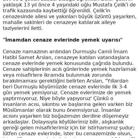
yaklaşık 13 yıl önce 4 yaşındaki oğlu Mustafa Çelik'i de
trafik kazasında kaybettiği öğrenildi. Çelik'in
cenazesinde ailesi ve yakınları büyük üzüntü yaşarken,
mahalle sakinleri de cenazeye katılarak aileye
taziyelerini iletti.
"İmamdan cenaze evlerinde yemek uyarısı"
Cenaze namazının ardından Durmuşlu Camii İmam
Hatibi Samet Arslan, cenazeye katılan vatandaşlara
cenaze evlerinde yemek konusunda çağrıda bulundu.
Cenaze sahiplerinin acılı günlerinde yemek hazırlamak
veya misafirlere ikramda bulunmak zorunda
bırakılmaması gerektiğini belirten Arslan, "Yıllardan
beri Durmuşlu köyümüzde cenaze evlerinde ilk 3-4
gün yemek yemiyoruz. Cenaze evlerimize de yemek
yaptırmıyoruz. Niye böyle yapıyoruz' Çünkü o
insanların acısı, sıkıntısı ve başlarına gelen varken biz
Müslümanlar olarak bunu önemsiyoruz. İnsanlar
acısını yaşarken biz boğazımızın derdine düşemeyiz
arkadaşlar. Dolayısıyla köylülerimiz bilir, alışkanlık
gereği gelen misafirlerimiz için bir istirhamımız şudur;
lütfen cenaze evlerinde, ister bu cenazemizde olsun,