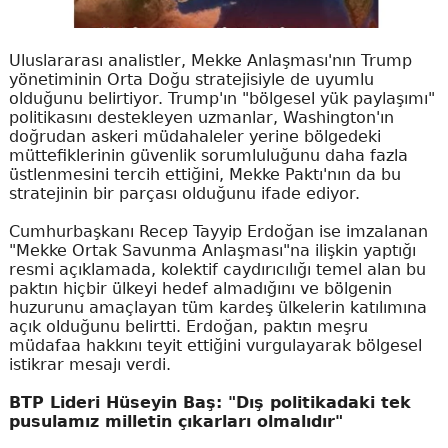
Uluslararası analistler, Mekke Anlaşması'nın Trump
yönetiminin Orta Doğu stratejisiyle de uyumlu
olduğunu belirtiyor. Trump'ın "bölgesel yük paylaşımı"
politikasını destekleyen uzmanlar, Washington'ın
doğrudan askeri müdahaleler yerine bölgedeki
müttefiklerinin güvenlik sorumluluğunu daha fazla
üstlenmesini tercih ettiğini, Mekke Paktı'nın da bu
stratejinin bir parçası olduğunu ifade ediyor.
Cumhurbaşkanı Recep Tayyip Erdoğan ise imzalanan
"Mekke Ortak Savunma Anlaşması"na ilişkin yaptığı
resmi açıklamada, kolektif caydırıcılığı temel alan bu
paktın hiçbir ülkeyi hedef almadığını ve bölgenin
huzurunu amaçlayan tüm kardeş ülkelerin katılımına
açık olduğunu belirtti. Erdoğan, paktın meşru
müdafaa hakkını teyit ettiğini vurgulayarak bölgesel
istikrar mesajı verdi.
BTP Lideri Hüseyin Baş: "Dış politikadaki tek
pusulamız milletin çıkarları olmalıdır"