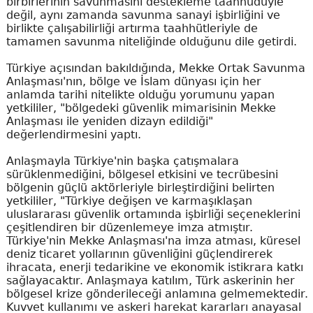
birbirlerinin savunmasını destekleme taahhüdüyle
değil, aynı zamanda savunma sanayi işbirliğini ve
birlikte çalışabilirliği artırma taahhütleriyle de
tamamen savunma niteliğinde olduğunu dile getirdi.
Türkiye açısından bakıldığında, Mekke Ortak Savunma
Anlaşması'nın, bölge ve İslam dünyası için her
anlamda tarihi nitelikte olduğu yorumunu yapan
yetkililer, "bölgedeki güvenlik mimarisinin Mekke
Anlaşması ile yeniden dizayn edildiği"
değerlendirmesini yaptı.
Anlaşmayla Türkiye'nin başka çatışmalara
sürüklenmediğini, bölgesel etkisini ve tecrübesini
bölgenin güçlü aktörleriyle birleştirdiğini belirten
yetkililer, "Türkiye değişen ve karmaşıklaşan
uluslararası güvenlik ortamında işbirliği seçeneklerini
çeşitlendiren bir düzenlemeye imza atmıştır.
Türkiye'nin Mekke Anlaşması'na imza atması, küresel
deniz ticaret yollarının güvenliğini güçlendirerek
ihracata, enerji tedarikine ve ekonomik istikrara katkı
sağlayacaktır. Anlaşmaya katılım, Türk askerinin her
bölgesel krize gönderileceği anlamına gelmemektedir.
Kuvvet kullanımı ve askeri harekat kararları anayasal