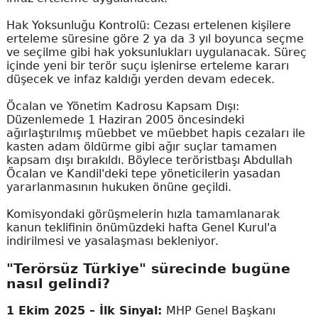
Hak Yoksunluğu Kontrolü: Cezası ertelenen kişilere
erteleme süresine göre 2 ya da 3 yıl boyunca seçme
ve seçilme gibi hak yoksunlukları uygulanacak. Süreç
içinde yeni bir terör suçu işlenirse erteleme kararı
düşecek ve infaz kaldığı yerden devam edecek.
Öcalan ve Yönetim Kadrosu Kapsam Dışı:
Düzenlemede 1 Haziran 2005 öncesindeki
ağırlaştırılmış müebbet ve müebbet hapis cezaları ile
kasten adam öldürme gibi ağır suçlar tamamen
kapsam dışı bırakıldı. Böylece teröristbaşı Abdullah
Öcalan ve Kandil'deki tepe yöneticilerin yasadan
yararlanmasının hukuken önüne geçildi.
Komisyondaki görüşmelerin hızla tamamlanarak
kanun teklifinin önümüzdeki hafta Genel Kurul'a
indirilmesi ve yasalaşması bekleniyor.
"Terörsüz Türkiye" sürecinde bugüne
nasıl gelindi?
1 Ekim 2025 – İlk Sinyal:
MHP Genel Başkanı