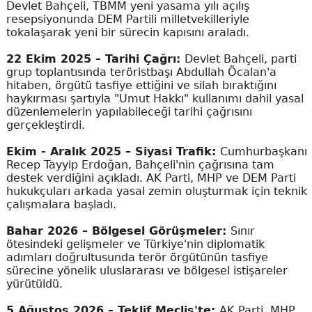
Devlet Bahçeli, TBMM yeni yasama yılı açılış
resepsiyonunda DEM Partili milletvekilleriyle
tokalaşarak yeni bir sürecin kapısını araladı.
22 Ekim 2025 – Tarihi Çağrı:
Devlet Bahçeli, parti
grup toplantısında teröristbaşı Abdullah Öcalan'a
hitaben, örgütü tasfiye ettiğini ve silah bıraktığını
haykırması şartıyla "Umut Hakkı" kullanımı dahil yasal
düzenlemelerin yapılabileceği tarihi çağrısını
gerçekleştirdi.
Ekim - Aralık 2025 – Siyasi Trafik:
Cumhurbaşkanı
Recep Tayyip Erdoğan, Bahçeli'nin çağrısına tam
destek verdiğini açıkladı. AK Parti, MHP ve DEM Parti
hukukçuları arkada yasal zemin oluşturmak için teknik
çalışmalara başladı.
Bahar 2026 – Bölgesel Görüşmeler:
Sınır
ötesindeki gelişmeler ve Türkiye'nin diplomatik
adımları doğrultusunda terör örgütünün tasfiye
sürecine yönelik uluslararası ve bölgesel istişareler
yürütüldü.
5 Ağustos 2026 – Teklif Meclis'te:
AK Parti, MHP