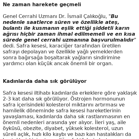
Ne zaman harekete geçmeli
Genel Cerrahi Uzmanı Dr. İsmail Çalıkoğlu, "
Bu
nedenle saatlerce süren ve özellikle ateş,
bulantı ile kusmanın eşlik ettiği şiddetli karın
ağrısı hiçbir zaman ihmal edilmemeli ve en kısa
sürede genel cerrahi uzmanına başvurulmalıdır
"
dedi. Safra kesesi, karaciğer tarafından üretilen
safrayı depolayan ve özellikle yağlı yemeklerden
sonra bağırsağa boşaltarak yağların sindirimine
yardımcı olan küçük ancak önemli bir organ.
Kadınlarda daha sık görülüyor
Safra kesesi iltihabı kadınlarda erkeklere göre yaklaşık
2-3 kat daha sık görülüyor. Östrojen hormonunun
safra içerisindeki kolesterol miktarını artırması ve
hamilelik döneminde safra kesesi hareketlerinin
yavaşlaması, kadınlarda daha sık rastlanmasının en
önemli nedenleri arasında yer alıyor. İleri yaş, aile
öyküsü, obezite, diyabet, yüksek kolesterol, uzun
süreli açlık, hızlı kilo kaybı ve bazı kan hastalıkları da