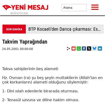
08 AĞUSTOS 2026
BTP Kocaeli'den Darıca çıkarması: Esnaf ve derneklerden yoğun ilgi
Takvim Yaprağından
24.05.2001 00:00:00
Takva sahiplerinin beş alameti
Hz. Osman (ra) şu beş şeyin muttakilerin (Allah'tan en
çok korkanların) alameti olduğunu söylemiştir:
1- Dini ıslah edenlerle birarada oturması.
2- Tenasül uzvuna ve diline hakim olması.