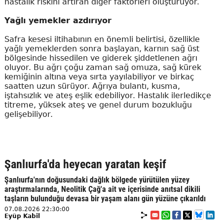
hastalık riskini artıran diğer faktörleri oluşturuyor.
Yağlı yemekler azdırıyor
Safra kesesi iltihabının en önemli belirtisi, özellikle
yağlı yemeklerden sonra başlayan, karnın sağ üst
bölgesinde hissedilen ve giderek şiddetlenen ağrı
oluyor. Bu ağrı çoğu zaman sağ omuza, sağ kürek
kemiğinin altına veya sırta yayılabiliyor ve birkaç
saatten uzun sürüyor. Ağrıya bulantı, kusma,
iştahsızlık ve ateş eşlik edebiliyor. Hastalık ilerledikçe
titreme, yüksek ateş ve genel durum bozukluğu
gelişebiliyor.
Şanlıurfa'da heyecan yaratan keşif
Şanlıurfa'nın doğusundaki dağlık bölgede yürütülen yüzey
araştırmalarında, Neolitik Çağ'a ait ve içerisinde anıtsal dikili
taşların bulunduğu devasa bir yaşam alanı gün yüzüne çıkarıldı
07.08.2026 22:30:00
Eyüp Kabil