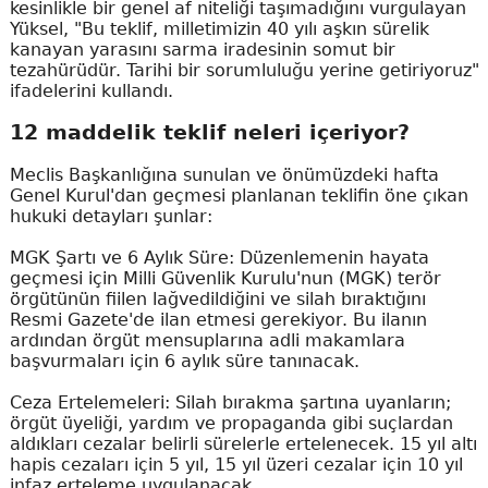
kesinlikle bir genel af niteliği taşımadığını vurgulayan
Yüksel, "Bu teklif, milletimizin 40 yılı aşkın sürelik
kanayan yarasını sarma iradesinin somut bir
tezahürüdür. Tarihi bir sorumluluğu yerine getiriyoruz"
ifadelerini kullandı.
12 maddelik teklif neleri içeriyor?
Meclis Başkanlığına sunulan ve önümüzdeki hafta
Genel Kurul'dan geçmesi planlanan teklifin öne çıkan
hukuki detayları şunlar:
MGK Şartı ve 6 Aylık Süre: Düzenlemenin hayata
geçmesi için Milli Güvenlik Kurulu'nun (MGK) terör
örgütünün fiilen lağvedildiğini ve silah bıraktığını
Resmi Gazete'de ilan etmesi gerekiyor. Bu ilanın
ardından örgüt mensuplarına adli makamlara
başvurmaları için 6 aylık süre tanınacak.
Ceza Ertelemeleri: Silah bırakma şartına uyanların;
örgüt üyeliği, yardım ve propaganda gibi suçlardan
aldıkları cezalar belirli sürelerle ertelenecek. 15 yıl altı
hapis cezaları için 5 yıl, 15 yıl üzeri cezalar için 10 yıl
infaz erteleme uygulanacak.