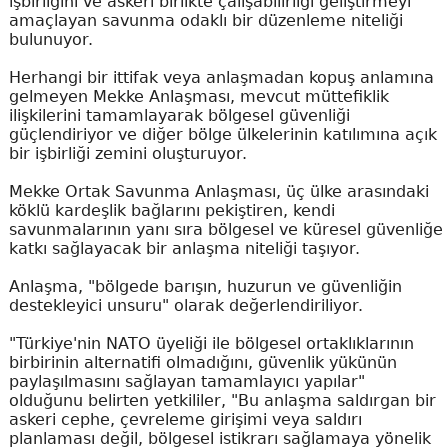
işbirliğini ve askeri birlikte çalışabilirliği geliştirmeyi
amaçlayan savunma odaklı bir düzenleme niteliği
bulunuyor.
Herhangi bir ittifak veya anlaşmadan kopuş anlamına
gelmeyen Mekke Anlaşması, mevcut müttefiklik
ilişkilerini tamamlayarak bölgesel güvenliği
güçlendiriyor ve diğer bölge ülkelerinin katılımına açık
bir işbirliği zemini oluşturuyor.
Mekke Ortak Savunma Anlaşması, üç ülke arasındaki
köklü kardeşlik bağlarını pekiştiren, kendi
savunmalarının yanı sıra bölgesel ve küresel güvenliğe
katkı sağlayacak bir anlaşma niteliği taşıyor.
Anlaşma, "bölgede barışın, huzurun ve güvenliğin
destekleyici unsuru" olarak değerlendiriliyor.
"Türkiye'nin NATO üyeliği ile bölgesel ortaklıklarının
birbirinin alternatifi olmadığını, güvenlik yükünün
paylaşılmasını sağlayan tamamlayıcı yapılar"
olduğunu belirten yetkililer, "Bu anlaşma saldırgan bir
askeri cephe, çevreleme girişimi veya saldırı
planlaması değil, bölgesel istikrarı sağlamaya yönelik