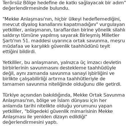
Terörsüz Bölge hedefine de katkı sağlayacak bir adım"
değerlendirmesinde bulundu.
"Mekke Anlaşması'nın, hiçbir ülkeyi hedeflemediğini,
mevcut diyalog kanallarını kapatmadığını" vurgulayan
yetkililer, anlaşmanın, taraflardan birine yönelik silahlı
saldırıyı tümüne yapılmış sayarak Birleşmiş Milletler
Şartı'nın 51. maddesi uyarınca ortak savunma, meşru
müdafaa ve karşılıklı güvenlik taahhüdünü teyit
ettiğini bildirdi.
Yetkililer, bu anlaşmanın, yalnızca üç imzacı devletin
birbirlerinin savunmasını destekleme taahhüdüyle
değil, aynı zamanda savunma sanayi işbirliğini ve
birlikte çalışabilirliği artırma taahhütleriyle de
tamamen savunma niteliğinde olduğunu dile getirdi.
Türkiye açısından bakıldığında, Mekke Ortak Savunma
Anlaşması'nın, bölge ve İslam dünyası için her
anlamda tarihi nitelikte olduğu yorumunu yapan
yetkililer, "bölgedeki güvenlik mimarisinin Mekke
Anlaşması ile yeniden dizayn edildiği"
değerlendirmesini yaptı.