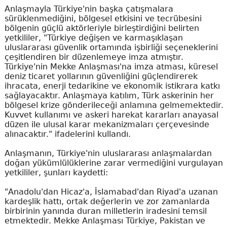
Anlaşmayla Türkiye'nin başka çatışmalara
sürüklenmediğini, bölgesel etkisini ve tecrübesini
bölgenin güçlü aktörleriyle birleştirdiğini belirten
yetkililer, "Türkiye değişen ve karmaşıklaşan
uluslararası güvenlik ortamında işbirliği seçeneklerini
çeşitlendiren bir düzenlemeye imza atmıştır.
Türkiye'nin Mekke Anlaşması'na imza atması, küresel
deniz ticaret yollarının güvenliğini güçlendirerek
ihracata, enerji tedarikine ve ekonomik istikrara katkı
sağlayacaktır. Anlaşmaya katılım, Türk askerinin her
bölgesel krize gönderileceği anlamına gelmemektedir.
Kuvvet kullanımı ve askeri harekat kararları anayasal
düzen ile ulusal karar mekanizmaları çerçevesinde
alınacaktır." ifadelerini kullandı.
Anlaşmanın, Türkiye'nin uluslararası anlaşmalardan
doğan yükümlülüklerine zarar vermediğini vurgulayan
yetkililer, şunları kaydetti:
"Anadolu'dan Hicaz'a, İslamabad'dan Riyad'a uzanan
kardeşlik hattı, ortak değerlerin ve zor zamanlarda
birbirinin yanında duran milletlerin iradesini temsil
etmektedir. Mekke Anlaşması Türkiye, Pakistan ve