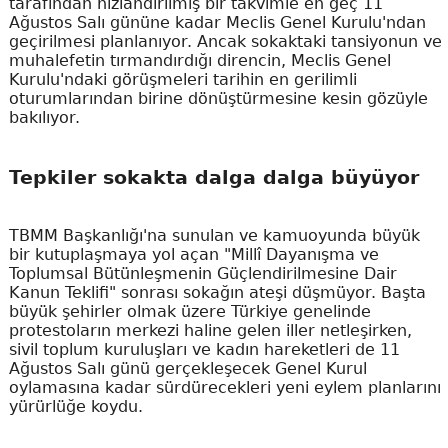
tarafından hızlandırılmış bir takvimle en geç 11
Ağustos Salı gününe kadar Meclis Genel Kurulu'ndan
geçirilmesi planlanıyor. Ancak sokaktaki tansiyonun ve
muhalefetin tırmandırdığı direncin, Meclis Genel
Kurulu'ndaki görüşmeleri tarihin en gerilimli
oturumlarından birine dönüştürmesine kesin gözüyle
bakılıyor.
Tepkiler sokakta dalga dalga büyüyor
TBMM Başkanlığı'na sunulan ve kamuoyunda büyük
bir kutuplaşmaya yol açan "Millî Dayanışma ve
Toplumsal Bütünleşmenin Güçlendirilmesine Dair
Kanun Teklifi" sonrası sokağın ateşi düşmüyor. Başta
büyük şehirler olmak üzere Türkiye genelinde
protestoların merkezi haline gelen iller netleşirken,
sivil toplum kuruluşları ve kadın hareketleri de 11
Ağustos Salı günü gerçekleşecek Genel Kurul
oylamasına kadar sürdürecekleri yeni eylem planlarını
yürürlüğe koydu.