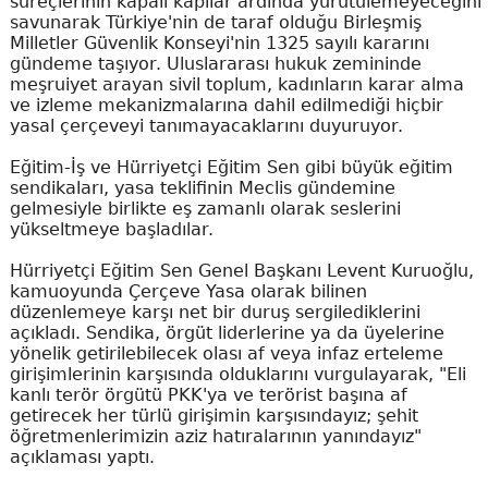
süreçlerinin kapalı kapılar ardında yürütülemeyeceğini
savunarak Türkiye'nin de taraf olduğu Birleşmiş
Milletler Güvenlik Konseyi'nin 1325 sayılı kararını
gündeme taşıyor. Uluslararası hukuk zemininde
meşruiyet arayan sivil toplum, kadınların karar alma
ve izleme mekanizmalarına dahil edilmediği hiçbir
yasal çerçeveyi tanımayacaklarını duyuruyor.
Eğitim-İş ve Hürriyetçi Eğitim Sen gibi büyük eğitim
sendikaları, yasa teklifinin Meclis gündemine
gelmesiyle birlikte eş zamanlı olarak seslerini
yükseltmeye başladılar.
Hürriyetçi Eğitim Sen Genel Başkanı Levent Kuruoğlu,
kamuoyunda Çerçeve Yasa olarak bilinen
düzenlemeye karşı net bir duruş sergilediklerini
açıkladı. Sendika, örgüt liderlerine ya da üyelerine
yönelik getirilebilecek olası af veya infaz erteleme
girişimlerinin karşısında olduklarını vurgulayarak, "Eli
kanlı terör örgütü PKK'ya ve terörist başına af
getirecek her türlü girişimin karşısındayız; şehit
öğretmenlerimizin aziz hatıralarının yanındayız"
açıklaması yaptı.