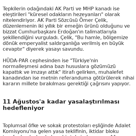
Tepkilerin odağındaki AK Parti ve MHP kanadı ise
eleştirileri "küresel odakların hezeyanları" olarak
nitelendiriyor. AK Parti Sözcüsü Ömer Çelik,
düzenlemenin iki yıllık bir emeğin ürünü olduğunu ve
bizzat Cumhurbaşkanı Erdoğan'ın talimatlarıyla
şekillendiğini vurguladı. Çelik, "Bu hamle, bölgemize
dönük emperyalist saldırganlığa verilmiş en büyük
cevaptır" diyerek yasayı savundu.
HÜDA-PAR cephesinden ise "Türkiye'nin
normalleşmesi adına bazı hususlara gözümüzü
kapattık ve imzayı attık" itirafı gelirken, muhalefet
kanadından ise metnin referanduma götürülerek nihai
kararın millete bırakılması gerektiği çağrısını yapıyor.
11 Ağustos'a kadar yasalaştırılması
hedefleniyor
Toplumsal öfke ve sokak protestoları eşliğinde Adalet
Komisyonu'na gelen yasa teklifinin, iktidar bloku