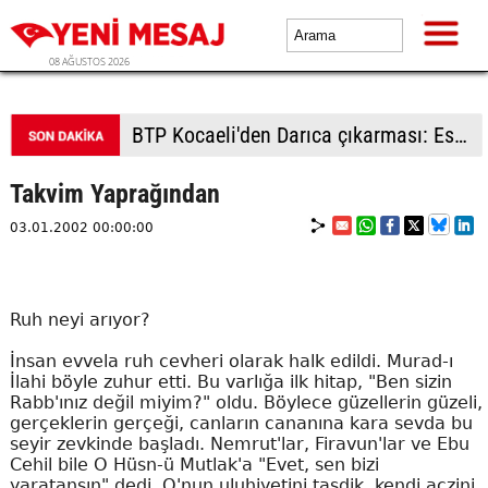
08 AĞUSTOS 2026
BTP Kocaeli'den Darıca çıkarması: Esnaf ve derneklerden yoğun ilgi
Takvim Yaprağından
03.01.2002 00:00:00
Ruh neyi arıyor?
İnsan evvela ruh cevheri olarak halk edildi. Murad-ı
İlahi böyle zuhur etti. Bu varlığa ilk hitap, "Ben sizin
Rabb'ınız değil miyim?" oldu. Böylece güzellerin güzeli,
gerçeklerin gerçeği, canların cananına kara sevda bu
seyir zevkinde başladı. Nemrut'lar, Firavun'lar ve Ebu
Cehil bile O Hüsn-ü Mutlak'a "Evet, sen bizi
yaratansın" dedi. O'nun uluhiyetini tasdik, kendi aczini