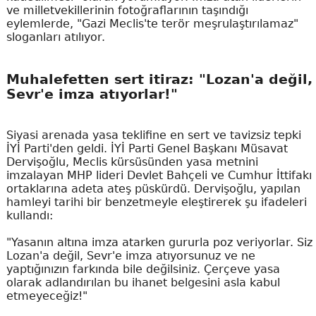
ve milletvekillerinin fotoğraflarının taşındığı
eylemlerde, "Gazi Meclis'te terör meşrulaştırılamaz"
sloganları atılıyor.
Muhalefetten sert itiraz: "Lozan'a değil,
Sevr'e imza atıyorlar!"
Siyasi arenada yasa teklifine en sert ve tavizsiz tepki
İYİ Parti'den geldi. İYİ Parti Genel Başkanı Müsavat
Dervişoğlu, Meclis kürsüsünden yasa metnini
imzalayan MHP lideri Devlet Bahçeli ve Cumhur İttifakı
ortaklarına adeta ateş püskürdü. Dervişoğlu, yapılan
hamleyi tarihi bir benzetmeyle eleştirerek şu ifadeleri
kullandı:
"Yasanın altına imza atarken gururla poz veriyorlar. Siz
Lozan'a değil, Sevr'e imza atıyorsunuz ve ne
yaptığınızın farkında bile değilsiniz. Çerçeve yasa
olarak adlandırılan bu ihanet belgesini asla kabul
etmeyeceğiz!"