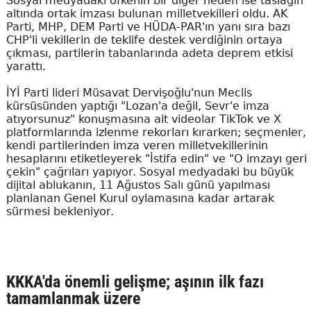
Sosyal medyadaki öfkenin bir diğer hedefi ise taslağın
altında ortak imzası bulunan milletvekilleri oldu. AK
Parti, MHP, DEM Parti ve HÜDA-PAR'ın yanı sıra bazı
CHP'li vekillerin de teklife destek verdiğinin ortaya
çıkması, partilerin tabanlarında adeta deprem etkisi
yarattı.
İYİ Parti lideri Müsavat Dervişoğlu'nun Meclis
kürsüsünden yaptığı "Lozan'a değil, Sevr'e imza
atıyorsunuz" konuşmasına ait videolar TikTok ve X
platformlarında izlenme rekorları kırarken; seçmenler,
kendi partilerinden imza veren milletvekillerinin
hesaplarını etiketleyerek "İstifa edin" ve "O imzayı geri
çekin" çağrıları yapıyor. Sosyal medyadaki bu büyük
dijital ablukanın, 11 Ağustos Salı günü yapılması
planlanan Genel Kurul oylamasına kadar artarak
sürmesi bekleniyor.
KKKA'da önemli gelişme; aşının ilk fazı
tamamlanmak üzere