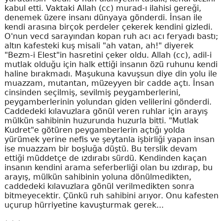
kabul etti. Vaktaki Allah (cc) murad-ı ilahisi gereği,
denemek üzere insanı dünyaya gönderdi. İnsan ile
kendi arasına birçok perdeler çekerek kendini gizledi.
O'nun vecd sarayından kopan ruh acı acı feryadı bastı;
altın kafesteki kuş misali "ah vatan, ah!" diyerek
"Bezm-i Elest"in hasretini çeker oldu. Allah (cc), adil-i
mutlak olduğu için halk ettiği insanın özü ruhunu kendi
haline bırakmadı. Maşukuna kavuşsun diye din yolu ile
muazzam, mutantan, müzeyyen bir cadde açtı. İnsan
cinsinden seçilmiş, sevilmiş peygamberlerini,
peygamberlerinin yolundan giden velilerini gönderdi.
Caddedeki kılavuzlara gönül veren ruhlar için arayış
mülkün sahibinin huzurunda huzurla bitti. "Mutlak
Kudret"e götüren peygamberlerin açtığı yolda
yürümek yerine nefis ve şeytanla işbirliği yapan insan
ise muazzam bir boşluğa düştü. Bu terslik devam
ettiği müddetçe de ızdırabı sürdü. Kendinden kaçan
insanın kendini arama seferberliği olan bu ızdırap, bu
arayış, mülkün sahibinin yoluna dönülmedikten,
caddedeki kılavuzlara gönül verilmedikten sonra
bitmeyecektir. Çünkü ruh sahibini arıyor. Onu kafesten
uçurup hürriyetine kavuşturmak gerek...