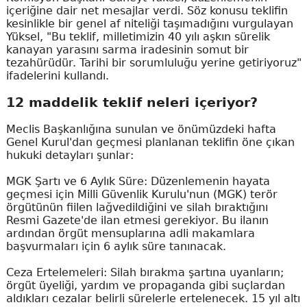
içeriğine dair net mesajlar verdi. Söz konusu teklifin
kesinlikle bir genel af niteliği taşımadığını vurgulayan
Yüksel, "Bu teklif, milletimizin 40 yılı aşkın sürelik
kanayan yarasını sarma iradesinin somut bir
tezahürüdür. Tarihi bir sorumluluğu yerine getiriyoruz"
ifadelerini kullandı.
12 maddelik teklif neleri içeriyor?
Meclis Başkanlığına sunulan ve önümüzdeki hafta
Genel Kurul'dan geçmesi planlanan teklifin öne çıkan
hukuki detayları şunlar:
MGK Şartı ve 6 Aylık Süre: Düzenlemenin hayata
geçmesi için Milli Güvenlik Kurulu'nun (MGK) terör
örgütünün fiilen lağvedildiğini ve silah bıraktığını
Resmi Gazete'de ilan etmesi gerekiyor. Bu ilanın
ardından örgüt mensuplarına adli makamlara
başvurmaları için 6 aylık süre tanınacak.
Ceza Ertelemeleri: Silah bırakma şartına uyanların;
örgüt üyeliği, yardım ve propaganda gibi suçlardan
aldıkları cezalar belirli sürelerle ertelenecek. 15 yıl altı