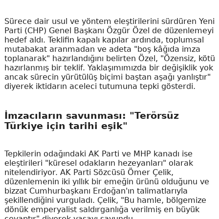
Sürece dair usul ve yöntem eleştirilerini sürdüren Yeni
Parti (CHP) Genel Başkanı Özgür Özel de düzenlemeyi
hedef aldı. Teklifin kapalı kapılar ardında, toplumsal
mutabakat aranmadan ve adeta "boş kâğıda imza
toplanarak" hazırlandığını belirten Özel, "Özensiz, kötü
hazırlanmış bir teklif. Yaklaşımımızda bir değişiklik yok
ancak sürecin yürütülüş biçimi baştan aşağı yanlıştır"
diyerek iktidarın aceleci tutumuna tepki gösterdi.
İmzacıların savunması: "Terörsüz
Türkiye için tarihi eşik"
Tepkilerin odağındaki AK Parti ve MHP kanadı ise
eleştirileri "küresel odakların hezeyanları" olarak
nitelendiriyor. AK Parti Sözcüsü Ömer Çelik,
düzenlemenin iki yıllık bir emeğin ürünü olduğunu ve
bizzat Cumhurbaşkanı Erdoğan'ın talimatlarıyla
şekillendiğini vurguladı. Çelik, "Bu hamle, bölgemize
dönük emperyalist saldırganlığa verilmiş en büyük
cevaptır" diyerek yasayı savundu.