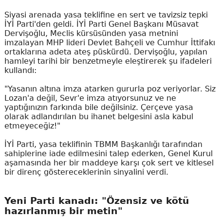
Siyasi arenada yasa teklifine en sert ve tavizsiz tepki
İYİ Parti'den geldi. İYİ Parti Genel Başkanı Müsavat
Dervişoğlu, Meclis kürsüsünden yasa metnini
imzalayan MHP lideri Devlet Bahçeli ve Cumhur İttifakı
ortaklarına adeta ateş püskürdü. Dervişoğlu, yapılan
hamleyi tarihi bir benzetmeyle eleştirerek şu ifadeleri
kullandı:
"Yasanın altına imza atarken gururla poz veriyorlar. Siz
Lozan'a değil, Sevr'e imza atıyorsunuz ve ne
yaptığınızın farkında bile değilsiniz. Çerçeve yasa
olarak adlandırılan bu ihanet belgesini asla kabul
etmeyeceğiz!"
İYİ Parti, yasa teklifinin TBMM Başkanlığı tarafından
sahiplerine iade edilmesini talep ederken, Genel Kurul
aşamasında her bir maddeye karşı çok sert ve kitlesel
bir direnç göstereceklerinin sinyalini verdi.
Yeni Parti kanadı: "Özensiz ve kötü
hazırlanmış bir metin"