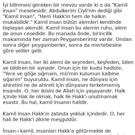
İyi bilinmesi gereken bir mevzu vardır ki o da "Kamil
insan" meselesidir. Abdulkerim Ciyli'nin dediği gibi
"Kamil insan", "Hem Hakk'ın hem de halkın
mukabilidir." Kamil insan bütün alemleri kendinde
toplayan alemdir. Kamil insan bu alemin ruhu, alem
de onun cesedidir. Bu manada önde, birincilik
makamında her zaman Peygamberimiz vardır. Ondan
sonra diğer peygamberler, sonra da mertebesine
göre veliler gelir.
Kamil insan, her iki alemi de seyreden, keşfeden, bilen
ve bildiren bir aynadır. Onun için bir kudsi hadiste,
"Yere ve göğe sığmam, mü'min kulumun kalbine
sığarım" buyuruldu. Kamil insan, ne dünyası için
ahiretini ne de ahireti için dünyasını terketmemiş
insandır. O, her ikisini de Allah için yaşayandır. Halk
içinde Hak ile olmak, halk ile Hakk'ı unutmamak
esastır. Bu hal, kamil insanın halidir.
Kamil insan Hakk'ın zatında yokluk içindedir. O, her
hali ile Hakk'ı zikirle meşguldür.
İnsan-ı kamil, insanları Hakk'a götürmekle de