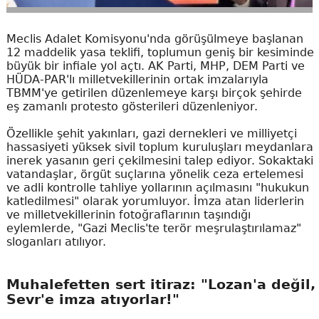
Meclis Adalet Komisyonu'nda görüşülmeye başlanan
12 maddelik yasa teklifi, toplumun geniş bir kesiminde
büyük bir infiale yol açtı. AK Parti, MHP, DEM Parti ve
HÜDA-PAR'lı milletvekillerinin ortak imzalarıyla
TBMM'ye getirilen düzenlemeye karşı birçok şehirde
eş zamanlı protesto gösterileri düzenleniyor.
Özellikle şehit yakınları, gazi dernekleri ve milliyetçi
hassasiyeti yüksek sivil toplum kuruluşları meydanlara
inerek yasanın geri çekilmesini talep ediyor. Sokaktaki
vatandaşlar, örgüt suçlarına yönelik ceza ertelemesi
ve adli kontrolle tahliye yollarının açılmasını "hukukun
katledilmesi" olarak yorumluyor. İmza atan liderlerin
ve milletvekillerinin fotoğraflarının taşındığı
eylemlerde, "Gazi Meclis'te terör meşrulaştırılamaz"
sloganları atılıyor.
Muhalefetten sert itiraz: "Lozan'a değil,
Sevr'e imza atıyorlar!"