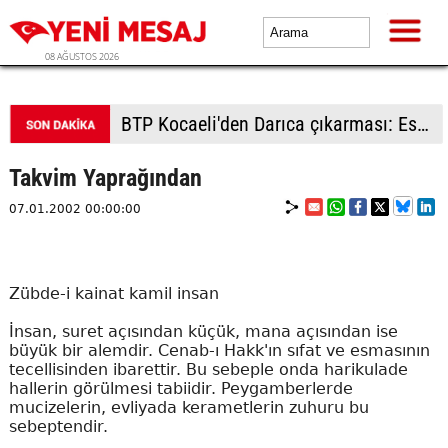
08 AĞUSTOS 2026
BTP Kocaeli'den Darıca çıkarması: Esnaf ve derneklerden yoğun ilgi
Takvim Yaprağından
07.01.2002 00:00:00
Zübde-i kainat kamil insan
İnsan, suret açısından küçük, mana açısından ise
büyük bir alemdir. Cenab-ı Hakk'ın sıfat ve esmasının
tecellisinden ibarettir. Bu sebeple onda harikulade
hallerin görülmesi tabiidir. Peygamberlerde
mucizelerin, evliyada kerametlerin zuhuru bu
sebeptendir.