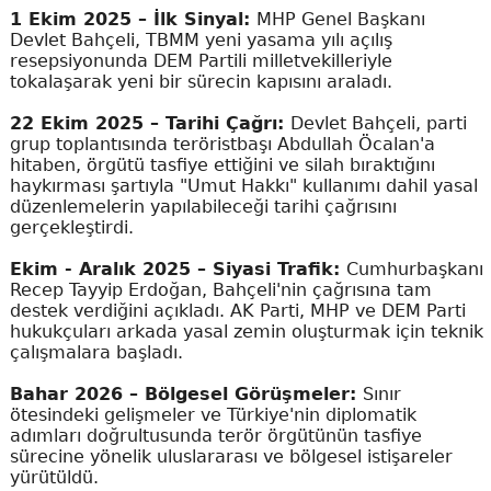
1 Ekim 2025 – İlk Sinyal:
MHP Genel Başkanı
Devlet Bahçeli, TBMM yeni yasama yılı açılış
resepsiyonunda DEM Partili milletvekilleriyle
tokalaşarak yeni bir sürecin kapısını araladı.
22 Ekim 2025 – Tarihi Çağrı:
Devlet Bahçeli, parti
grup toplantısında teröristbaşı Abdullah Öcalan'a
hitaben, örgütü tasfiye ettiğini ve silah bıraktığını
haykırması şartıyla "Umut Hakkı" kullanımı dahil yasal
düzenlemelerin yapılabileceği tarihi çağrısını
gerçekleştirdi.
Ekim - Aralık 2025 – Siyasi Trafik:
Cumhurbaşkanı
Recep Tayyip Erdoğan, Bahçeli'nin çağrısına tam
destek verdiğini açıkladı. AK Parti, MHP ve DEM Parti
hukukçuları arkada yasal zemin oluşturmak için teknik
çalışmalara başladı.
Bahar 2026 – Bölgesel Görüşmeler:
Sınır
ötesindeki gelişmeler ve Türkiye'nin diplomatik
adımları doğrultusunda terör örgütünün tasfiye
sürecine yönelik uluslararası ve bölgesel istişareler
yürütüldü.