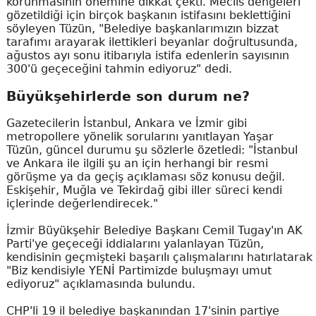
korunmasının önemine dikkat çekti. Meclis dengeleri
gözetildiği için birçok başkanın istifasını beklettiğini
söyleyen Tüzün, "Belediye başkanlarımızın bizzat
tarafımı arayarak ilettikleri beyanlar doğrultusunda,
ağustos ayı sonu itibarıyla istifa edenlerin sayısının
300'ü geçeceğini tahmin ediyoruz" dedi.
Büyükşehirlerde son durum ne?
Gazetecilerin İstanbul, Ankara ve İzmir gibi
metropollere yönelik sorularını yanıtlayan Yaşar
Tüzün, güncel durumu şu sözlerle özetledi: "İstanbul
ve Ankara ile ilgili şu an için herhangi bir resmi
görüşme ya da geçiş açıklaması söz konusu değil.
Eskişehir, Muğla ve Tekirdağ gibi iller süreci kendi
içlerinde değerlendirecek."
İzmir Büyükşehir Belediye Başkanı Cemil Tugay'ın AK
Parti'ye geçeceği iddialarını yalanlayan Tüzün,
kendisinin geçmişteki başarılı çalışmalarını hatırlatarak
"Biz kendisiyle YENİ Partimizde buluşmayı umut
ediyoruz" açıklamasında bulundu.
CHP'li 19 il belediye başkanından 17'sinin partiye