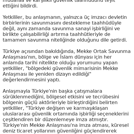
müdafaa ve karşılıklı güvenlik taahhüdünü teyit
ettiğini bildirdi.
Yetkililer, bu anlaşmanın, yalnızca üç imzacı devletin
birbirlerinin savunmasını destekleme taahhüdüyle
değil, aynı zamanda savunma sanayi işbirliğini ve
birlikte çalışabilirliği artırma taahhütleriyle de
tamamen savunma niteliğinde olduğunu dile getirdi.
Türkiye açısından bakıldığında, Mekke Ortak Savunma
Anlaşması'nın, bölge ve İslam dünyası için her
anlamda tarihi nitelikte olduğu yorumunu yapan
yetkililer, "bölgedeki güvenlik mimarisinin Mekke
Anlaşması ile yeniden dizayn edildiği"
değerlendirmesini yaptı.
Anlaşmayla Türkiye'nin başka çatışmalara
sürüklenmediğini, bölgesel etkisini ve tecrübesini
bölgenin güçlü aktörleriyle birleştirdiğini belirten
yetkililer, "Türkiye değişen ve karmaşıklaşan
uluslararası güvenlik ortamında işbirliği seçeneklerini
çeşitlendiren bir düzenlemeye imza atmıştır.
Türkiye'nin Mekke Anlaşması'na imza atması, küresel
deniz ticaret yollarının güvenliğini güçlendirerek