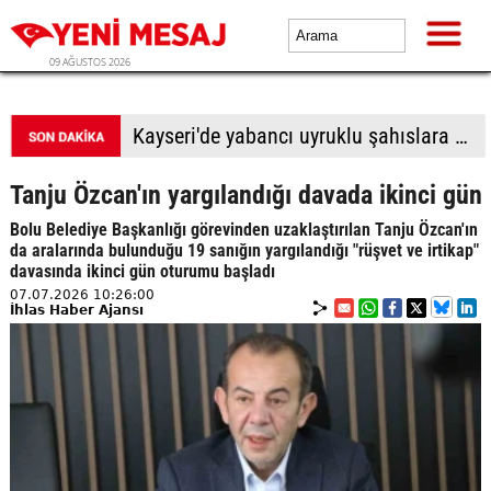
09 AĞUSTOS 2026
BTP Antalya İl Başkanlığından yoğun mesai: İl binasında ve Manavgat'ta üye buluşmaları
Tanju Özcan'ın yargılandığı davada ikinci gün
Bolu Belediye Başkanlığı görevinden uzaklaştırılan Tanju Özcan'ın
da aralarında bulunduğu 19 sanığın yargılandığı "rüşvet ve irtikap"
davasında ikinci gün oturumu başladı
07.07.2026 10:26:00
İhlas Haber Ajansı