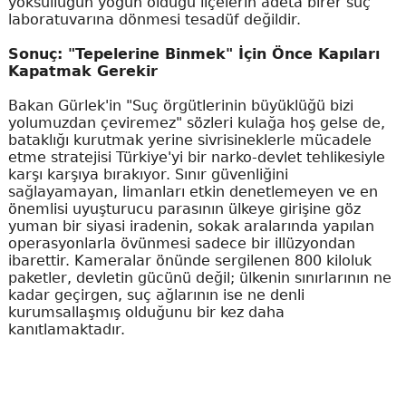
yoksulluğun yoğun olduğu ilçelerin adeta birer suç
laboratuvarına dönmesi tesadüf değildir.
Sonuç: "Tepelerine Binmek" İçin Önce Kapıları
Kapatmak Gerekir
Bakan Gürlek'in "Suç örgütlerinin büyüklüğü bizi
yolumuzdan çeviremez" sözleri kulağa hoş gelse de,
bataklığı kurutmak yerine sivrisineklerle mücadele
etme stratejisi Türkiye'yi bir narko-devlet tehlikesiyle
karşı karşıya bırakıyor. Sınır güvenliğini
sağlayamayan, limanları etkin denetlemeyen ve en
önemlisi uyuşturucu parasının ülkeye girişine göz
yuman bir siyasi iradenin, sokak aralarında yapılan
operasyonlarla övünmesi sadece bir illüzyondan
ibarettir. Kameralar önünde sergilenen 800 kiloluk
paketler, devletin gücünü değil; ülkenin sınırlarının ne
kadar geçirgen, suç ağlarının ise ne denli
kurumsallaşmış olduğunu bir kez daha
kanıtlamaktadır.