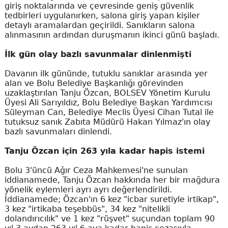
giriş noktalarında ve çevresinde geniş güvenlik
tedbirleri uygulanırken, salona giriş yapan kişiler
detaylı aramalardan geçirildi. Sanıkların salona
alınmasının ardından duruşmanın ikinci günü başladı.
İlk gün olay bazlı savunmalar dinlenmişti
Davanın ilk gününde, tutuklu sanıklar arasında yer
alan ve Bolu Belediye Başkanlığı görevinden
uzaklaştırılan Tanju Özcan, BOLSEV Yönetim Kurulu
Üyesi Ali Sarıyıldız, Bolu Belediye Başkan Yardımcısı
Süleyman Can, Belediye Meclis Üyesi Cihan Tutal ile
tutuksuz sanık Zabıta Müdürü Hakan Yılmaz'ın olay
bazlı savunmaları dinlendi.
Tanju Özcan için 263 yıla kadar hapis istemi
Bolu 3'üncü Ağır Ceza Mahkemesi'ne sunulan
iddianamede, Tanju Özcan hakkında her bir mağdura
yönelik eylemleri ayrı ayrı değerlendirildi.
İddianamede; Özcan'ın 6 kez "icbar suretiyle irtikap",
3 kez "irtikaba teşebbüs", 34 kez "nitelikli
dolandırıcılık" ve 1 kez "rüşvet" suçundan toplam 90