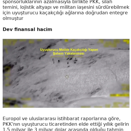
sponsorluklarının azalmasıyla birlikte PKK, silah
temini, lojistik altyapı ve militan iaşesini sürdürebilmek
için uyuşturucu kaçakçılığı ağlarına doğrudan entegre
olmuştur
Dev finansal hacim
Europol ve uluslararası istihbarat raporlarına göre,
PKK'nın uyuşturucu ticaretinden elde ettiği yıllık gelirin
1.5 milyar ile 3 milyar dolar arasında olduğu tahmin