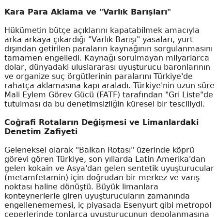
Kara Para Aklama ve "Varlık Barışları"
Hükümetin bütçe açıklarını kapatabilmek amacıyla
arka arkaya çıkardığı "Varlık Barışı" yasaları, yurt
dışından getirilen paraların kaynağının sorgulanmasını
tamamen engelledi. Kaynağı sorulmayan milyarlarca
dolar, dünyadaki uluslararası uyuşturucu baronlarının
ve organize suç örgütlerinin paralarını Türkiye'de
rahatça aklamasına kapı araladı. Türkiye'nin uzun süre
Mali Eylem Görev Gücü (FATF) tarafından "Gri Liste"de
tutulması da bu denetimsizliğin küresel bir tesciliydi.
Coğrafi Rotaların Değişmesi ve Limanlardaki
Denetim Zafiyeti
Geleneksel olarak "Balkan Rotası" üzerinde köprü
görevi gören Türkiye, son yıllarda Latin Amerika'dan
gelen kokain ve Asya'dan gelen sentetik uyuşturucular
(metamfetamin) için doğrudan bir merkez ve varış
noktası haline dönüştü. Büyük limanlara
konteynerlerle giren uyuşturucuların zamanında
engellenememesi, iç piyasada Esenyurt gibi metropol
çeperlerinde tonlarca uyuşturucunun depolanmasına