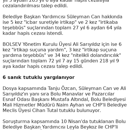
yıl 3 aydan 263 yıl 6 aya kadar hapis cezasıyla
cezalandırılması talep edildi.
Belediye Başkan Yardımcısı Süleyman Can hakkında
ise 5 kez "icbar suretiyle irtikap" ve 2 kez "irtikaba
teşebbüs" suçlarından toplam 27 yıl 6 aydan 64 yıla
kadar hapis cezası istendi.
BOLSEV Yönetim Kurulu Üyesi Ali Sarıyıldız için ise 6
kez "irtikap suçuna yardım", 3 kez "irtikap suçuna
yardıma teşebbüs" ve 34 kez "nitelikli dolandırıcılık"
suçlarından toplam 72 yıl 7 ay 15 günden 218 yıl 9
aya kadar hapis cezası talep edildi.
6 sanık tutuklu yargılanıyor
Dosya kapsamında Tanju Özcan, Süleyman Can ve Ali
Sarıyıldız'ın yanı sıra Bolu Manavlar ve Pazarcılar
Esnaf Odası Başkanı Mustafa Altındal, Bolu Belediyesi
Mali Hizmetler Müdürü Naim Ayhan ve CHP'li Belediye
Meclis Üyesi Cihan Tutal tutuklu bulunuyor.
Soruşturma kapsamında 10 Nisan'da tutuklanan Bolu
Belediye Başkan Yardımcısı Leyla Beykoz ile CHP'li