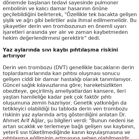
dönemde başlanan tedavi sayesinde pulmoner
embolinin ve kalıcı damar hasarının önüne
geçilebildiğini belirterek, "Özellikle tek bacakta gelişen
şişlik ve ağrı gibi belirtiler asla ihmal edilmemelidir. Bu
şikayetler derin ven trombozunun en önemli uyarı
işaretleri arasında yer alır ve zaman kaybetmeden
hekim değerlendirmesi gerektirir" dedi.
Yaz aylarında sıvı kaybı pıhtılaşma riskini
artırıyor
Derin ven trombozu (DVT) genellikle bacakların derin
toplardamarlarında kan pıhtısı oluşması sonucu
gelişen ciddi bir damar hastalığı olarak tanımlanıyor.
Güncel sağlık kılavuzlarına göre; hareketsizlikten
obeziteye, geçirilmiş ameliyatlardan kansere, ileri
yaştan hamileliğe kadar pek çok faktör pıhtı
oluşumuna zemin hazırlıyor. Genetik yatkınlığın da
tetikleyici olabildiği bu tabloda derin ven trombozu
riskinin yaz aylarında artış gösterdiğini anlatan Dr.
Ahmet Arif Ağlar, şu bilgileri verdi: "Bunun nedeni ise
artan sıcaklık ve terlemeye bağlı gelişen sıvı kaybının,
yeterli sıvı tüketilmediğinde kanın koyulaşmasına ve
pıhtılaşma eğiliminin artmasına sebep olabilmesidir.