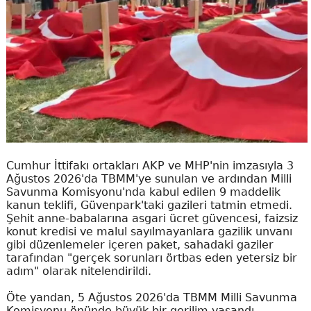
Cumhur İttifakı ortakları AKP ve MHP'nin imzasıyla 3
Ağustos 2026'da TBMM'ye sunulan ve ardından Milli
Savunma Komisyonu'nda kabul edilen 9 maddelik
kanun teklifi, Güvenpark'taki gazileri tatmin etmedi.
Şehit anne-babalarına asgari ücret güvencesi, faizsiz
konut kredisi ve malul sayılmayanlara gazilik unvanı
gibi düzenlemeler içeren paket, sahadaki gaziler
tarafından "gerçek sorunları örtbas eden yetersiz bir
adım" olarak nitelendirildi.
Öte yandan, 5 Ağustos 2026'da TBMM Milli Savunma
Komisyonu önünde büyük bir gerilim yaşandı.