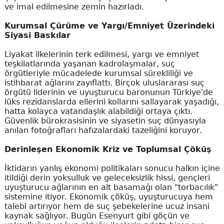
ve imal edilmesine zemin hazırladı.
Kurumsal Çürüme ve Yargı/Emniyet Üzerindeki
Siyasi Baskılar
Liyakat ilkelerinin terk edilmesi, yargı ve emniyet
teşkilatlarında yaşanan kadrolaşmalar, suç
örgütleriyle mücadelede kurumsal sürekliliği ve
istihbarat ağlarını zayıflattı. Birçok uluslararası suç
örgütü liderinin ve uyuşturucu baronunun Türkiye'de
lüks rezidanslarda ellerini kollarını sallayarak yaşadığı,
hatta kolayca vatandaşlık alabildiği ortaya çıktı.
Güvenlik bürokrasisinin ve siyasetin suç dünyasıyla
anılan fotoğrafları hafızalardaki tazeliğini koruyor.
Derinleşen Ekonomik Kriz ve Toplumsal Çöküş
İktidarın yanlış ekonomi politikaları sonucu halkın içine
itildiği derin yoksulluk ve geleceksizlik hissi, gençleri
uyuşturucu ağlarının en alt basamağı olan "torbacılık"
sistemine itiyor. Ekonomik çöküş, uyuşturucuya hem
talebi artırıyor hem de suç şebekelerine ucuz insani
kaynak sağlıyor. Bugün Esenyurt gibi göçün ve