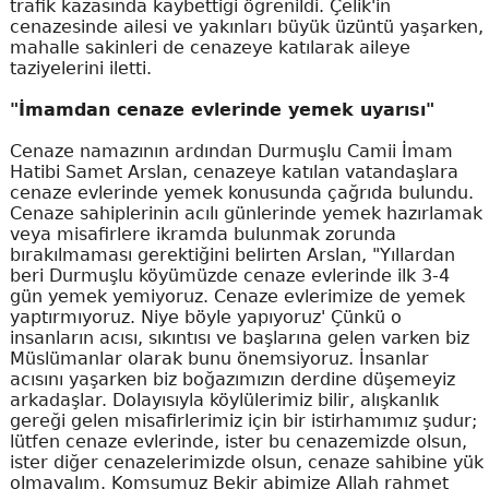
trafik kazasında kaybettiği öğrenildi. Çelik'in
cenazesinde ailesi ve yakınları büyük üzüntü yaşarken,
mahalle sakinleri de cenazeye katılarak aileye
taziyelerini iletti.
"İmamdan cenaze evlerinde yemek uyarısı"
Cenaze namazının ardından Durmuşlu Camii İmam
Hatibi Samet Arslan, cenazeye katılan vatandaşlara
cenaze evlerinde yemek konusunda çağrıda bulundu.
Cenaze sahiplerinin acılı günlerinde yemek hazırlamak
veya misafirlere ikramda bulunmak zorunda
bırakılmaması gerektiğini belirten Arslan, "Yıllardan
beri Durmuşlu köyümüzde cenaze evlerinde ilk 3-4
gün yemek yemiyoruz. Cenaze evlerimize de yemek
yaptırmıyoruz. Niye böyle yapıyoruz' Çünkü o
insanların acısı, sıkıntısı ve başlarına gelen varken biz
Müslümanlar olarak bunu önemsiyoruz. İnsanlar
acısını yaşarken biz boğazımızın derdine düşemeyiz
arkadaşlar. Dolayısıyla köylülerimiz bilir, alışkanlık
gereği gelen misafirlerimiz için bir istirhamımız şudur;
lütfen cenaze evlerinde, ister bu cenazemizde olsun,
ister diğer cenazelerimizde olsun, cenaze sahibine yük
olmayalım. Komşumuz Bekir abimize Allah rahmet