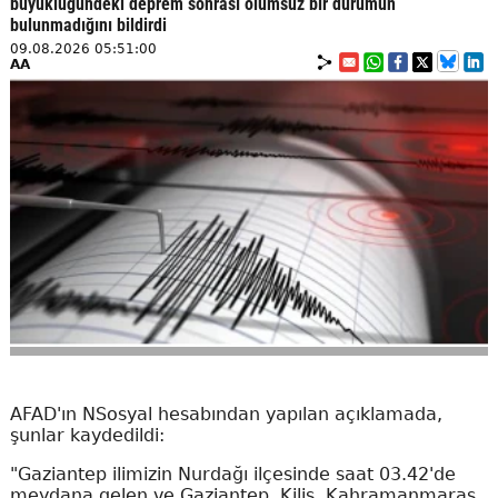
büyüklüğündeki deprem sonrası olumsuz bir durumun
bulunmadığını bildirdi
09.08.2026 05:51:00
AA
AFAD'ın NSosyal hesabından yapılan açıklamada,
şunlar kaydedildi:
"Gaziantep ilimizin Nurdağı ilçesinde saat 03.42'de
meydana gelen ve Gaziantep, Kilis, Kahramanmaraş,