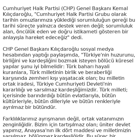
Cumhuriyet Halk Partisi (CHP) Genel Başkanı Kemal
Kılıçdaroğlu, "Cumhuriyet Halk Partisi Grubu olarak
tarihin omuzlarımıza yüklediği sorumluluğun gereği bu
tarihi süreçte yalnızca destek veren değil; sorumluluk
alan, öncülük eden ve doğru istikameti gösteren bir
anlayışla hareket edeceğiz" dedi.
CHP Genel Başkanı Kılıçdaroğlu sosyal medya
hesabından yaptığı paylaşımda, "Türkiye'nin huzurunu,
birliğini ve kardeşliğini bozmak isteyen bölücü küresel
yapılar şunu iyi bilmelidir: Türk baharı hayali
kuranlara, Türk milletinin birlik ve beraberliği
karşısında zemheri kışı yaşatacak olan; bu milletin
ortak iradesi, Türkiye Cumhuriyeti Devleti'nin
kararlılığı ve sarsılmaz kardeşliğimizdir. Türk milleti;
içerisinde barındırdığı bütün evlatlarıyla, bütün
kültürleriyle, bütün dilleriyle ve bütün renkleriyle
ayrılmaz bir bütündür.
Farklılıklarımız ayrışmanın değil, ortak vatanımızın
zenginliğidir. Bizim için tartışılmaz olan; üniter devlet
yapımız, Anayasa'nın ilk dört maddesi ve milletimizin
sarsılmaz, bölünmez kardeşliğidir. Bu süreç bir