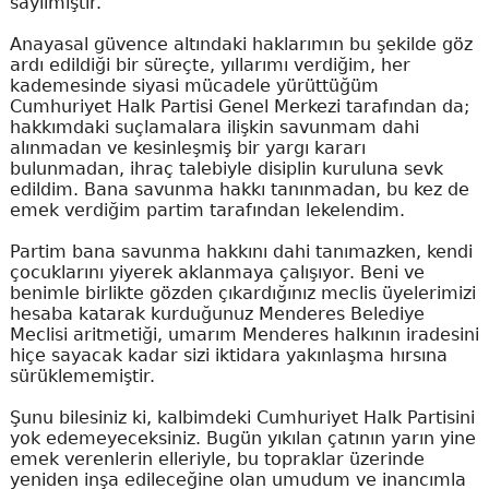
sayılmıştır.
Anayasal güvence altındaki haklarımın bu şekilde göz
ardı edildiği bir süreçte, yıllarımı verdiğim, her
kademesinde siyasi mücadele yürüttüğüm
Cumhuriyet Halk Partisi Genel Merkezi tarafından da;
hakkımdaki suçlamalara ilişkin savunmam dahi
alınmadan ve kesinleşmiş bir yargı kararı
bulunmadan, ihraç talebiyle disiplin kuruluna sevk
edildim. Bana savunma hakkı tanınmadan, bu kez de
emek verdiğim partim tarafından lekelendim.
Partim bana savunma hakkını dahi tanımazken, kendi
çocuklarını yiyerek aklanmaya çalışıyor. Beni ve
benimle birlikte gözden çıkardığınız meclis üyelerimizi
hesaba katarak kurduğunuz Menderes Belediye
Meclisi aritmetiği, umarım Menderes halkının iradesini
hiçe sayacak kadar sizi iktidara yakınlaşma hırsına
sürüklememiştir.
Şunu bilesiniz ki, kalbimdeki Cumhuriyet Halk Partisini
yok edemeyeceksiniz. Bugün yıkılan çatının yarın yine
emek verenlerin elleriyle, bu topraklar üzerinde
yeniden inşa edileceğine olan umudum ve inancımla