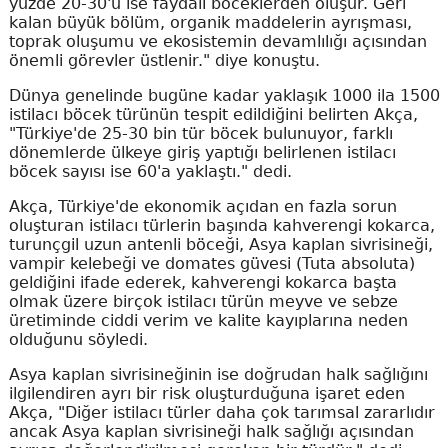
yüzde 20-30'u ise faydalı böceklerden oluşur. Geri
kalan büyük bölüm, organik maddelerin ayrışması,
toprak oluşumu ve ekosistemin devamlılığı açısından
önemli görevler üstlenir." diye konuştu.
Dünya genelinde bugüne kadar yaklaşık 1000 ila 1500
istilacı böcek türünün tespit edildiğini belirten Akça,
"Türkiye'de 25-30 bin tür böcek bulunuyor, farklı
dönemlerde ülkeye giriş yaptığı belirlenen istilacı
böcek sayısı ise 60'a yaklaştı." dedi.
Akça, Türkiye'de ekonomik açıdan en fazla sorun
oluşturan istilacı türlerin başında kahverengi kokarca,
turunçgil uzun antenli böceği, Asya kaplan sivrisineği,
vampir kelebeği ve domates güvesi (Tuta absoluta)
geldiğini ifade ederek, kahverengi kokarca başta
olmak üzere birçok istilacı türün meyve ve sebze
üretiminde ciddi verim ve kalite kayıplarına neden
olduğunu söyledi.
Asya kaplan sivrisineğinin ise doğrudan halk sağlığını
ilgilendiren ayrı bir risk oluşturduğuna işaret eden
Akça, "Diğer istilacı türler daha çok tarımsal zararlıdır
ancak Asya kaplan sivrisineği halk sağlığı açısından