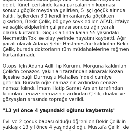
geldi. Tünel içerisinde kaya parçalarının kopması
sonucu göçük meydana gelirken, 5 işçi göçük altında
kaldı. İşçilerden 3'ü kendi imkanlarıyla göçükten
çıkarken, Bekir Çelik, bölgeye sevk edilen AFAD, itfaiye
ve sağlık ekiplerinin çalışması sonucu ağır yaralı
olarak kurtarıldı. Göçük altında kalan 55 yaşındaki
Necmettin Tok ise olay yerinde hayatını kaybetti. Ağır
yaralı olarak Adana Şehir Hastanesi'ne kaldırılan Bekir
Çelik, burada doktorların tüm müdahalelerine rağmen
kurtarılamadı.
Otopsi için Adana Adli Tıp Kurumu Morguna kaldırılan
Çelik'in cenazesi yakınları tarafından alınarak Kozan
ilçesine bağlı Durmuşlu Mahallesi'ndeki camiye
getirildi. Burada öğle namazının ardından cenaze
namazı kılındı. İmam Hatip Samet Arslan tarafından
kıldırılan cenaze namazının ardından Çelik, dualar ve
gözyaşları arasında toprağa verildi.
"13 yıl önce 4 yaşındaki oğlunu kaybetmiş"
Evli ve 2 çocuk babası olduğu öğrenilen Bekir Çelik'in
yaklaşık 13 yıl önce 4 yaşındaki oğlu Mustafa Çelik'i de