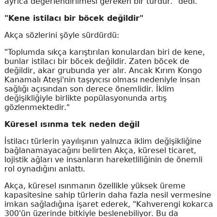
ayrıca değerlendirilmesi gereken bir türdür." dedi.
"Kene istilacı bir böcek değildir"
Akça sözlerini şöyle sürdürdü:
"Toplumda sıkça karıştırılan konulardan biri de kene,
bunlar istilacı bir böcek değildir. Zaten böcek de
değildir, akar grubunda yer alır. Ancak Kırım Kongo
Kanamalı Ateşi'nin taşıyıcısı olması nedeniyle insan
sağlığı açısından son derece önemlidir. İklim
değişikliğiyle birlikte popülasyonunda artış
gözlenmektedir."
Küresel ısınma tek neden değil
İstilacı türlerin yayılışının yalnızca iklim değişikliğine
bağlanamayacağını belirten Akça, küresel ticaret,
lojistik ağları ve insanların hareketliliğinin de önemli
rol oynadığını anlattı.
Akça, küresel ısınmanın özellikle yüksek üreme
kapasitesine sahip türlerin daha fazla nesil vermesine
imkan sağladığına işaret ederek, "Kahverengi kokarca
300'ün üzerinde bitkiyle beslenebiliyor. Bu da