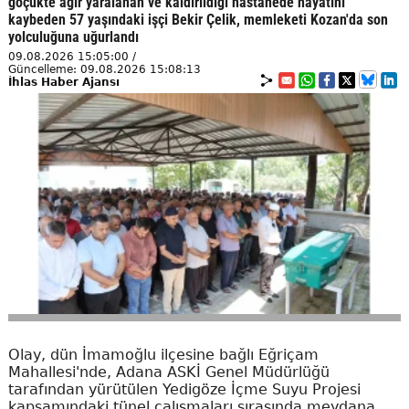
göçükte ağır yaralanan ve kaldırıldığı hastanede hayatını
kaybeden 57 yaşındaki işçi Bekir Çelik, memleketi Kozan'da son
yolculuğuna uğurlandı
09.08.2026 15:05:00 /
Güncelleme: 09.08.2026 15:08:13
İhlas Haber Ajansı
Olay, dün İmamoğlu ilçesine bağlı Eğriçam
Mahallesi'nde, Adana ASKİ Genel Müdürlüğü
tarafından yürütülen Yedigöze İçme Suyu Projesi
kapsamındaki tünel çalışmaları sırasında meydana