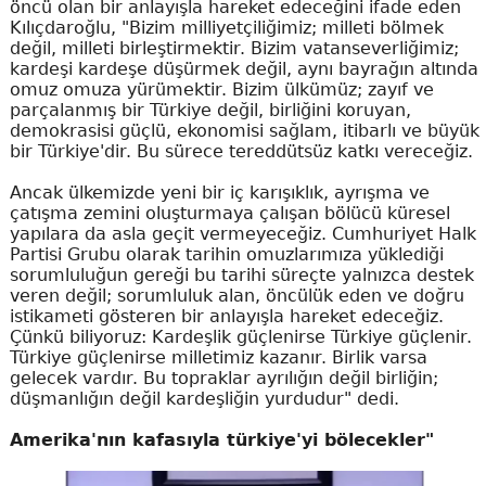
öncü olan bir anlayışla hareket edeceğini ifade eden
Kılıçdaroğlu, "Bizim milliyetçiliğimiz; milleti bölmek
değil, milleti birleştirmektir. Bizim vatanseverliğimiz;
kardeşi kardeşe düşürmek değil, aynı bayrağın altında
omuz omuza yürümektir. Bizim ülkümüz; zayıf ve
parçalanmış bir Türkiye değil, birliğini koruyan,
demokrasisi güçlü, ekonomisi sağlam, itibarlı ve büyük
bir Türkiye'dir. Bu sürece tereddütsüz katkı vereceğiz.
Ancak ülkemizde yeni bir iç karışıklık, ayrışma ve
çatışma zemini oluşturmaya çalışan bölücü küresel
yapılara da asla geçit vermeyeceğiz. Cumhuriyet Halk
Partisi Grubu olarak tarihin omuzlarımıza yüklediği
sorumluluğun gereği bu tarihi süreçte yalnızca destek
veren değil; sorumluluk alan, öncülük eden ve doğru
istikameti gösteren bir anlayışla hareket edeceğiz.
Çünkü biliyoruz: Kardeşlik güçlenirse Türkiye güçlenir.
Türkiye güçlenirse milletimiz kazanır. Birlik varsa
gelecek vardır. Bu topraklar ayrılığın değil birliğin;
düşmanlığın değil kardeşliğin yurdudur" dedi.
Amerika'nın kafasıyla türkiye'yi bölecekler"