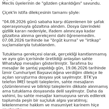
Meclis üyelerinin de "gözden çıkarıldığını" savundu.
Çiçek'in istifa dilekçesinin tamamı şöyle:
"04.08.2026 günü sabaha karşı düzenlenen bir şafak
operasyonuyla gözaltına alındım. Dosya üzerindeki
gizlilik kararı nedeniyle, ifadem alınıncaya kadar
gözaltına alınma gerekçemi dahi öğrenemedim.
07.08.2026 tarihinde ise "örgüt kurma" ve "irtikap"
suçlamalarıyla tutuklandım.
Tutuklama gerekçesi olarak, gerçekliği kanıtlanmamış
ve aynı gün içerisinde üretildiği anlaşılan sahte
WhatsApp mesajları gösterilmiştir. Tarafıma bu
mesajlar ile şantaj yapıldığı gün, 19.06.2026 tarihinde
İzmir Cumhuriyet Başsavcılığına verdiğim dilekçe ile
açılan soruşturma dosyası yok sayılmıştır. BTK'ya
telefon İMEİ tespiti taleplerim, sahte mesajların
çözümlenmesi ve bilirkişi taleplerim dikkate alınmamış
ama tutuklama dosyasında delil sayılmıştır. Daha da
vahimi, bu sahte mesajlar kamuoyuna servis edilerek
toplumda peşin bir suçluluk algısı yaratılmış;
lekelenmeme hakkım ve masumiyet karinem hiçe