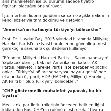
ana muhalefetin ise bu duruma sadece tiyatro
figüranı olacağını öne sürüyor.
İşte merhum liderin gündemi sarsan o açıklamalarının
kendi sözleriyle tam dökümü ve detayları:
"Amerika'nın kafasıyla türkiye'yi bölecekler"
Prof. Dr. Haydar Baş, 2015 yılındaki hitabında Milliyetçi
Hareket Partisi'nin siyasi hamlelerine güvenilmemesi
gerektiğini savunarak şu ifadeleri kullanıyor:
"Efendim, Milliyetçi Hareket Partisi... Sakın inanmayın!
Yapılacak olan iş, bak net Amerika'nın kafası. AK
Partisi, Milliyetçi Hareket Partisi işte beraber yapacak
onları. Türkiye'yi bölme senaryosu hayata geçtiğinde
el altından üç parti; HDP (HADEP), Milliyetçi Hareket,
AK Parti bir olup Türkiye'yi bölecekler."
"CHP göstermelik muhalefet yapacak, bu bir
tiyatro"
Meclisteki partilerin rollerinin önceden belirlendiğini
iddia eden Baş, CHP'nin rolünü eleştirerek, "Tiyatro