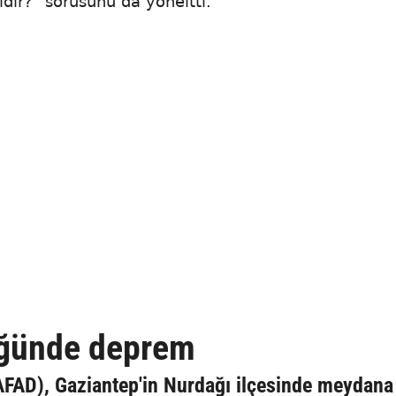
ir?" sorusunu da yöneltti.
üğünde deprem
AFAD), Gaziantep'in Nurdağı ilçesinde meydana