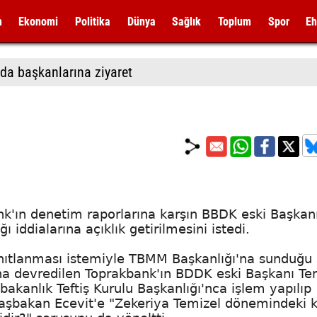
m
Ekonomi
Politika
Dünya
Sağlık
Toplum
Spor
Eh
da başkanlarına ziyaret
ank'ın denetim raporlarına karşın BBDK eski Başkan
 iddialarına açıklık getirilmesini istedi.
anıtlanması istemiyle TBMM Başkanlığı'na sunduğu
na devredilen Toprakbank'ın BDDK eski Başkanı Te
bakanlık Teftiş Kurulu Başkanlığı'nca işlem yapılıp
 Başbakan Ecevit'e "Zekeriya Temizel dönemindeki 