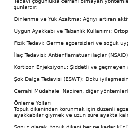
Tedavi çoğunlukla cerrahi olmayan yöntemlerl
şunlardır:
Dinlenme ve Yük Azaltma: Ağrıyı artıran akt
Uygun Ayakkabı ve Tabanlık Kullanımı: Ortope
Fizik Tedavi: Germe egzersizleri ve soğuk u
İlaç Tedavisi: Antienflamatuar ilaçlar (NSAID) 
Kortizon Enjeksiyonu: Şiddetli ve geçmeyen ağ
Şok Dalga Tedavisi (ESWT): Doku iyileşmesini
Cerrahi Müdahale: Nadiren, diğer yöntemlerle
Önleme Yolları
Topuk dikeninden korunmak için düzenli egze
ayakkabılar giymek ve uzun süre ayakta ka
Sonuç olarak, topuk dikeni her ne kadar küçü