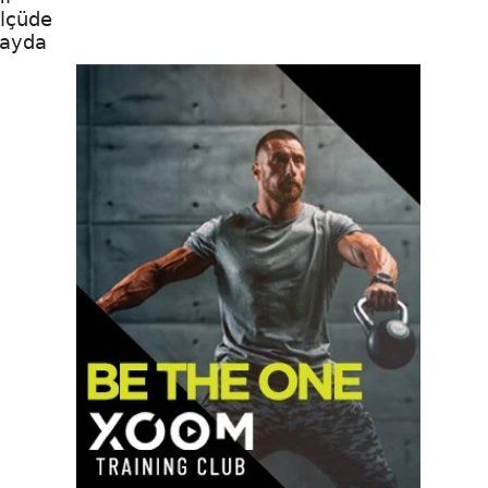
ölçüde
fayda