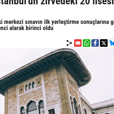
tanbul'un zirvedeki 20 lisesi
 merkezi sınavın ilk yerleştirme sonuçlarına g
nci alarak birinci oldu