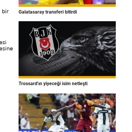
 bir
Galatasaray transferi bitirdi
esi
esine
Trossard'ın yiyeceği isim netleşti