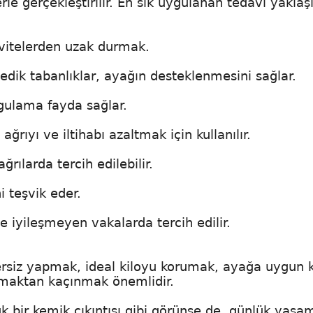
e gerçekleştirilir. En sık uygulanan tedavi yaklaş
ivitelerden uzak durmak.
dik tabanlıklar, ayağın desteklenmesini sağlar.
ygulama fayda sağlar.
ağrıyı ve iltihabı azaltmak için kullanılır.
rılarda tercih edilebilir.
 teşvik eder.
 iyileşmeyen vakalarda tercih edilir.
rsiz yapmak, ideal kiloyu korumak, ayağa uygun ka
lmaktan kaçınmak önemlidir.
k bir kemik çıkıntısı gibi görünse de, günlük yaşa