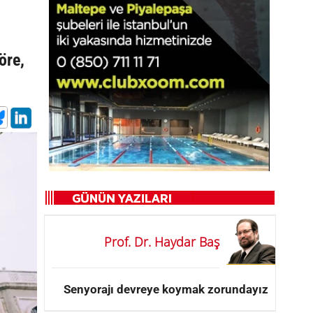
öre,
Prof. Dr. Haydar Baş
Senyorajı devreye koymak zorundayız