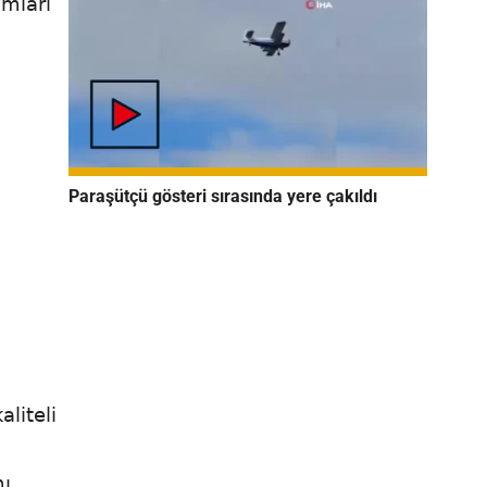
ımları
Paraşütçü gösteri sırasında yere çakıldı
liteli
mı