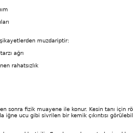
anım
ları
 şikayetlerden muzdariptir:
arzı ağrı
nen rahatsızlık
ten sonra fizik muayene ile konur. Kesin tanı için r
 iğne ucu gibi sivrilen bir kemik çıkıntısı görülebili