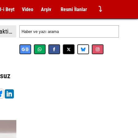
⤵
l-i Beyt
Video
Arşiv
Resmi İlanlar
Almanya İçişleri Bakan Dobrindt: "Leipzig Havalimanı'ndaki İHA saldırısı girişimi amatörce taktiklere işaret etmiyor"
msuz