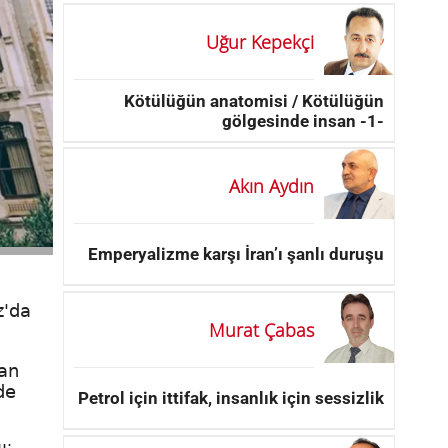
Uğur Kepekçi
Kötülüğün anatomisi / Kötülüğün
gölgesinde insan -1-
Akın Aydın
Emperyalizme karşı İran’ı şanlı duruşu
z'da
Murat Çabas
lan
de
Petrol için ittifak, insanlık için sessizlik