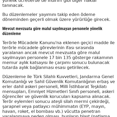
yönelik ücretlerde de indirim gibi diğer haklar
tanınacak.
Bu düzenlemeler yayımını takip eden ödeme
döneminden geçerli olmak üzere yürürlüğe girecek.
Mevcut mevzuata göre malul sayılmayan personele yönelik
düzenleme
Terörle Mücadele Kanunu'na eklenen geçici madde ile
terörle mücadele görevlerinin ifası sırasında
yaralanan ancak mevcut mevzuata göre malul
sayılmayan personele 17 bin 135 gösterge rakamının
memur aylık katsayısı ile çarpımı sonucu bulunacak
tutarda aylık bağlanması esası getirilecek.
Düzenleme ile Türk Silahlı Kuvvetleri, Jandarma Genel
Komutanlığı ve Sahil Güvenlik Komutanlığının erbaş ve
erler dahil askeri personeli, Milli İstihbarat Teşkilatı
mensupları, Emniyet Hizmetleri Sınıfı personeli, askeri
öğrenciler ve güvenlik korucuları kapsama alınacak.
Terör eylemleri sonucu ateşli silah mermi çekirdeği,
şarapnel veya patlayıcı mühimmatın (EYP, mayın,
havan, roket, el bombası vb.) vücutta penetran
yaralanmaya neden olması, bunların blast (patlama