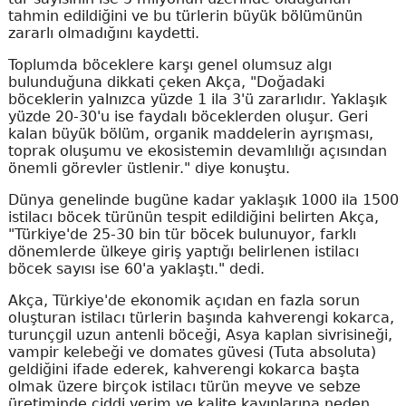
tahmin edildiğini ve bu türlerin büyük bölümünün
zararlı olmadığını kaydetti.
Toplumda böceklere karşı genel olumsuz algı
bulunduğuna dikkati çeken Akça, "Doğadaki
böceklerin yalnızca yüzde 1 ila 3'ü zararlıdır. Yaklaşık
yüzde 20-30'u ise faydalı böceklerden oluşur. Geri
kalan büyük bölüm, organik maddelerin ayrışması,
toprak oluşumu ve ekosistemin devamlılığı açısından
önemli görevler üstlenir." diye konuştu.
Dünya genelinde bugüne kadar yaklaşık 1000 ila 1500
istilacı böcek türünün tespit edildiğini belirten Akça,
"Türkiye'de 25-30 bin tür böcek bulunuyor, farklı
dönemlerde ülkeye giriş yaptığı belirlenen istilacı
böcek sayısı ise 60'a yaklaştı." dedi.
Akça, Türkiye'de ekonomik açıdan en fazla sorun
oluşturan istilacı türlerin başında kahverengi kokarca,
turunçgil uzun antenli böceği, Asya kaplan sivrisineği,
vampir kelebeği ve domates güvesi (Tuta absoluta)
geldiğini ifade ederek, kahverengi kokarca başta
olmak üzere birçok istilacı türün meyve ve sebze
üretiminde ciddi verim ve kalite kayıplarına neden