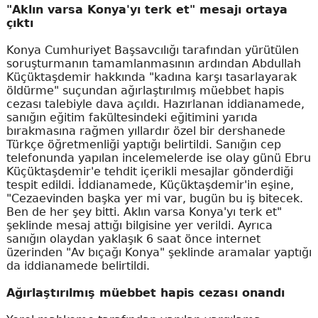
"Aklın varsa Konya'yı terk et" mesajı ortaya
çıktı
Konya Cumhuriyet Başsavcılığı tarafından yürütülen
soruşturmanın tamamlanmasının ardından Abdullah
Küçüktaşdemir hakkında "kadına karşı tasarlayarak
öldürme" suçundan ağırlaştırılmış müebbet hapis
cezası talebiyle dava açıldı. Hazırlanan iddianamede,
sanığın eğitim fakültesindeki eğitimini yarıda
bırakmasına rağmen yıllardır özel bir dershanede
Türkçe öğretmenliği yaptığı belirtildi. Sanığın cep
telefonunda yapılan incelemelerde ise olay günü Ebru
Küçüktaşdemir'e tehdit içerikli mesajlar gönderdiği
tespit edildi. İddianamede, Küçüktaşdemir'in eşine,
"Cezaevinden başka yer mi var, bugün bu iş bitecek.
Ben de her şey bitti. Aklın varsa Konya'yı terk et"
şeklinde mesaj attığı bilgisine yer verildi. Ayrıca
sanığın olaydan yaklaşık 6 saat önce internet
üzerinden "Av bıçağı Konya" şeklinde aramalar yaptığı
da iddianamede belirtildi.
Ağırlaştırılmış müebbet hapis cezası onandı