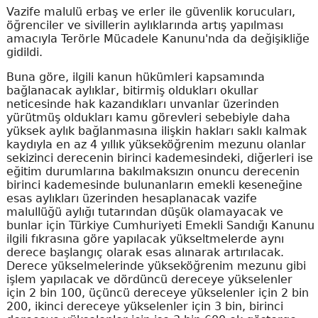
Vazife malulü erbaş ve erler ile güvenlik korucuları,
öğrenciler ve sivillerin aylıklarında artış yapılması
amacıyla Terörle Mücadele Kanunu'nda da değişikliğe
gidildi.
Buna göre, ilgili kanun hükümleri kapsamında
bağlanacak aylıklar, bitirmiş oldukları okullar
neticesinde hak kazandıkları unvanlar üzerinden
yürütmüş oldukları kamu görevleri sebebiyle daha
yüksek aylık bağlanmasına ilişkin hakları saklı kalmak
kaydıyla en az 4 yıllık yükseköğrenim mezunu olanlar
sekizinci derecenin birinci kademesindeki, diğerleri ise
eğitim durumlarına bakılmaksızın onuncu derecenin
birinci kademesinde bulunanların emekli keseneğine
esas aylıkları üzerinden hesaplanacak vazife
malullüğü aylığı tutarından düşük olamayacak ve
bunlar için Türkiye Cumhuriyeti Emekli Sandığı Kanunu
ilgili fıkrasına göre yapılacak yükseltmelerde aynı
derece başlangıç olarak esas alınarak artırılacak.
Derece yükselmelerinde yükseköğrenim mezunu gibi
işlem yapılacak ve dördüncü dereceye yükselenler
için 2 bin 100, üçüncü dereceye yükselenler için 2 bin
200, ikinci dereceye yükselenler için 3 bin, birinci