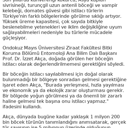
sivrisineği, turunçgil uzun antenli böceği ve vampir
kelebeği, domates güvesi gibi istilacı türlerin
Türkiye'nin farklı bölgelerinde görülme sıklığı artıyor.
Yüksek üreme kapasitesi, çok sayıda bitkiyle
beslenebilme yetenekleri ve iklim değişikliğine uyum
sağlayabilmeleri nedeniyle bu türlerle mücadele
güçleşiyor.
Ondokuz Mayıs Üniversitesi Ziraat Fakültesi Bitki
Koruma Bölümü Entomoloji Ana Bilim Dalı Başkanı
Prof. Dr. İzzet Akça, doğada görülen her böceğin
istilacı olarak değerlendirilmemesi gerektiğini söyledi.
Bir böceğin istilacı sayılabilmesi için doğal olarak
bulunmadığı bir bölgeye sonradan gelmesi gerektiğine
işaret eden Akça, "Burada yerleşmesi, hızla yayılması
ve ekonomik ya da ekolojik zarar oluşturması gerekir.
Bir bölgede yoğun görülmesi ya da önemli bir zararlı
haline gelmesi tek başına onu istilacı yapmaz."
ifadesini kullandı.
Akça, dünyada bugüne kadar yaklaşık 1 milyon 200
bin böcek türünün tanımlandığını anımsatarak, gerçek
tür sayısının ise 5 milyonun üzerinde olduğunun