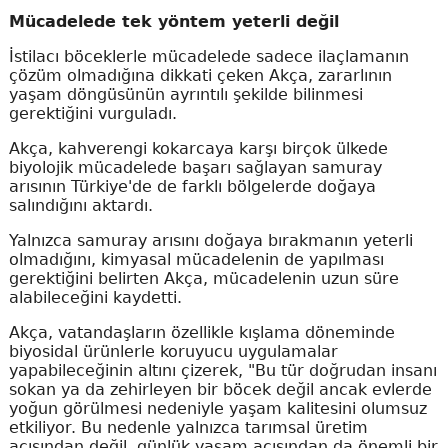
Mücadelede tek yöntem yeterli değil
İstilacı böceklerle mücadelede sadece ilaçlamanın
çözüm olmadığına dikkati çeken Akça, zararlının
yaşam döngüsünün ayrıntılı şekilde bilinmesi
gerektiğini vurguladı.
Akça, kahverengi kokarcaya karşı birçok ülkede
biyolojik mücadelede başarı sağlayan samuray
arısının Türkiye'de de farklı bölgelerde doğaya
salındığını aktardı.
Yalnızca samuray arısını doğaya bırakmanın yeterli
olmadığını, kimyasal mücadelenin de yapılması
gerektiğini belirten Akça, mücadelenin uzun süre
alabileceğini kaydetti.
Akça, vatandaşların özellikle kışlama döneminde
biyosidal ürünlerle koruyucu uygulamalar
yapabileceğinin altını çizerek, "Bu tür doğrudan insanı
sokan ya da zehirleyen bir böcek değil ancak evlerde
yoğun görülmesi nedeniyle yaşam kalitesini olumsuz
etkiliyor. Bu nedenle yalnızca tarımsal üretim
açısından değil, günlük yaşam açısından da önemli bir