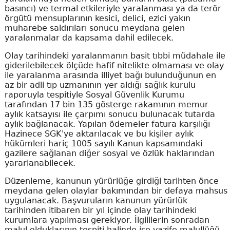
basıncı) ve termal etkileriyle yaralanması ya da terör
örgütü mensuplarının kesici, delici, ezici yakın
muharebe saldırıları sonucu meydana gelen
yaralanmalar da kapsama dahil edilecek.
Olay tarihindeki yaralanmanın basit tıbbi müdahale ile
giderilebilecek ölçüde hafif nitelikte olmaması ve olay
ile yaralanma arasında illiyet bağı bulunduğunun en
az bir adli tıp uzmanının yer aldığı sağlık kurulu
raporuyla tespitiyle Sosyal Güvenlik Kurumu
tarafından 17 bin 135 gösterge rakamının memur
aylık katsayısı ile çarpımı sonucu bulunacak tutarda
aylık bağlanacak. Yapılan ödemeler fatura karşılığı
Hazinece SGK'ye aktarılacak ve bu kişiler aylık
hükümleri hariç 1005 sayılı Kanun kapsamındaki
gazilere sağlanan diğer sosyal ve özlük haklarından
yararlanabilecek.
Düzenleme, kanunun yürürlüğe girdiği tarihten önce
meydana gelen olaylar bakımından bir defaya mahsus
uygulanacak. Başvuruların kanunun yürürlük
tarihinden itibaren bir yıl içinde olay tarihindeki
kurumlara yapılması gerekiyor. İlgililerin sonradan
malul olduklarının tespiti halinde ise vazife malullüğü