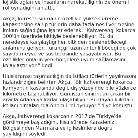
lojistik ağları ve insanların hareketliliğinin de önemli
rol oynadığını anlattı.
Akça, küresel ısınmanın özellikle yüksek üreme
kapasitesine sahip türlerin daha fazla nesil vermesine
imkan sağladığına işaret ederek, "Kahverengi kokarca
300'ün üzerinde bitkiyle beslenebiliyor. Bu da
neredeyse karşılaştığı her bitkiden beslenebileceği
anlamına geliyor. Turunçgil uzun antenli böceği de çok
sayıda meyve ve süs bitkisinde yaşayabiliyor. Bu
özellikler onların yeni bölgelere uyum sağlamasını
kolaylaştırıyor." dedi.
Uluslararası taşımacılığın da istilacı türlerin yayılmasını
hızlandırdığını belirten Akça, "Bir kahverengi kokarca
kamyonun kasasında değil, dış yüzeyinde bile yüzlerce
kilometre taşınabiliyor. Gürcistan sınırından çıkan bir
araçla Adana'ya kadar ulaşabiliyor. Bu dayanıklılıkları
istilacı olmalarında önemli rol oynuyor." diye konuştu.
Akça, kahverengi kokarcanın 2017'de Türkiye'de
görülmeye başladığını, kısa sürede Karadeniz
Bölgesi'nden Marmara ve iç kesimlere doğru
yayıldığını söyledi.