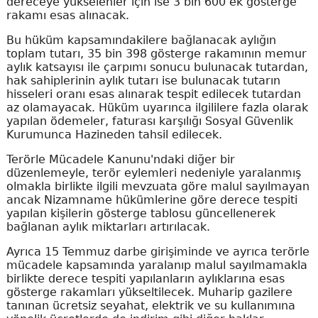
dereceye yükselenler için ise 3 bin 600 ek gösterge
rakamı esas alınacak.
Bu hüküm kapsamındakilere bağlanacak aylığın
toplam tutarı, 35 bin 398 gösterge rakamının memur
aylık katsayısı ile çarpımı sonucu bulunacak tutardan,
hak sahiplerinin aylık tutarı ise bulunacak tutarın
hisseleri oranı esas alınarak tespit edilecek tutardan
az olamayacak. Hüküm uyarınca ilgililere fazla olarak
yapılan ödemeler, faturası karşılığı Sosyal Güvenlik
Kurumunca Hazineden tahsil edilecek.
Terörle Mücadele Kanunu'ndaki diğer bir
düzenlemeyle, terör eylemleri nedeniyle yaralanmış
olmakla birlikte ilgili mevzuata göre malul sayılmayan
ancak Nizamname hükümlerine göre derece tespiti
yapılan kişilerin gösterge tablosu güncellenerek
bağlanan aylık miktarları artırılacak.
Ayrıca 15 Temmuz darbe girişiminde ve ayrıca terörle
mücadele kapsamında yaralanıp malul sayılmamakla
birlikte derece tespiti yapılanların aylıklarına esas
gösterge rakamları yükseltilecek. Muharip gazilere
tanınan ücretsiz seyahat, elektrik ve su kullanımına