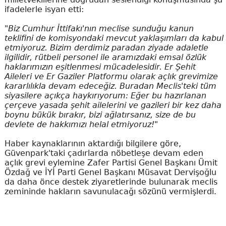
ifadelerle isyan etti:
"Biz Cumhur İttifakı'nın meclise sunduğu kanun
teklifini de komisyondaki mevcut yaklaşımları da kabul
etmiyoruz. Bizim derdimiz paradan ziyade adaletle
ilgilidir, rütbeli personel ile aramızdaki emsal özlük
haklarımızın eşitlenmesi mücadelesidir. Er Şehit
Aileleri ve Er Gaziler Platformu olarak açlık grevimize
kararlılıkla devam edeceğiz. Buradan Meclis'teki tüm
siyasilere açıkça haykırıyorum: Eğer bu hazırlanan
çerçeve yasada şehit ailelerini ve gazileri bir kez daha
boynu bükük bırakır, bizi ağlatırsanız, size de bu
devlete de hakkımızı helal etmiyoruz!"
Haber kaynaklarının aktardığı bilgilere göre,
Güvenpark'taki çadırlarda nöbetleşe devam eden
açlık grevi eylemine Zafer Partisi Genel Başkanı Ümit
Özdağ ve İYİ Parti Genel Başkanı Müsavat Dervişoğlu
da daha önce destek ziyaretlerinde bulunarak meclis
zemininde hakların savunulacağı sözünü vermişlerdi.