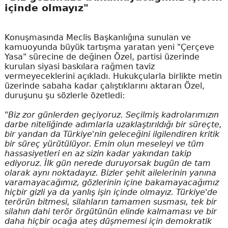
içinde olmayız"
Konuşmasında Meclis Başkanlığına sunulan ve
kamuoyunda büyük tartışma yaratan yeni "Çerçeve
Yasa" sürecine de değinen Özel, partisi üzerinde
kurulan siyasi baskılara rağmen taviz
vermeyeceklerini açıkladı. Hukukçularla birlikte metin
üzerinde sabaha kadar çalıştıklarını aktaran Özel,
duruşunu şu sözlerle özetledi:
"Biz zor günlerden geçiyoruz. Seçilmiş kadrolarımızın
darbe niteliğinde adımlarla uzaklaştırıldığı bir süreçte,
bir yandan da Türkiye'nin geleceğini ilgilendiren kritik
bir süreç yürütülüyor. Emin olun meseleyi ve tüm
hassasiyetleri en az sizin kadar yakından takip
ediyoruz. İlk gün nerede duruyorsak bugün de tam
olarak aynı noktadayız. Bizler şehit ailelerinin yanına
varamayacağımız, gözlerinin içine bakamayacağımız
hiçbir gizli ya da yanlış işin içinde olmayız. Türkiye'de
terörün bitmesi, silahların tamamen susması, tek bir
silahın dahi terör örgütünün elinde kalmaması ve bir
daha hiçbir ocağa ateş düşmemesi için demokratik