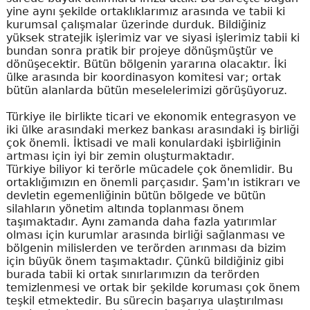
yine aynı şekilde ortaklıklarımız arasında ve tabii ki
kurumsal çalışmalar üzerinde durduk. Bildiğiniz
yüksek stratejik işlerimiz var ve siyasi işlerimiz tabii ki
bundan sonra pratik bir projeye dönüşmüştür ve
dönüşecektir. Bütün bölgenin yararına olacaktır. İki
ülke arasında bir koordinasyon komitesi var; ortak
bütün alanlarda bütün meselelerimizi görüşüyoruz.
Türkiye ile birlikte ticari ve ekonomik entegrasyon ve
iki ülke arasındaki merkez bankası arasındaki iş birliği
çok önemli. İktisadi ve mali konulardaki işbirliğinin
artması için iyi bir zemin oluşturmaktadır.
Türkiye biliyor ki terörle mücadele çok önemlidir. Bu
ortaklığımızın en önemli parçasıdır. Şam'ın istikrarı ve
devletin egemenliğinin bütün bölgede ve bütün
silahların yönetim altında toplanması önem
taşımaktadır. Aynı zamanda daha fazla yatırımlar
olması için kurumlar arasında birliği sağlanması ve
bölgenin milislerden ve terörden arınması da bizim
için büyük önem taşımaktadır. Çünkü bildiğiniz gibi
burada tabii ki ortak sınırlarımızın da terörden
temizlenmesi ve ortak bir şekilde koruması çok önem
teşkil etmektedir. Bu sürecin başarıya ulaştırılması