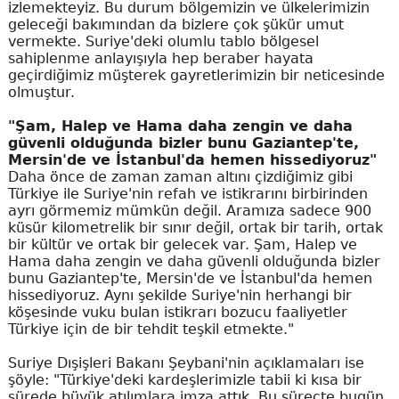
izlemekteyiz. Bu durum bölgemizin ve ülkelerimizin
geleceği bakımından da bizlere çok şükür umut
vermekte. Suriye'deki olumlu tablo bölgesel
sahiplenme anlayışıyla hep beraber hayata
geçirdiğimiz müşterek gayretlerimizin bir neticesinde
olmuştur.
"Şam, Halep ve Hama daha zengin ve daha
güvenli olduğunda bizler bunu Gaziantep'te,
Mersin'de ve İstanbul'da hemen hissediyoruz"
Daha önce de zaman zaman altını çizdiğimiz gibi
Türkiye ile Suriye'nin refah ve istikrarını birbirinden
ayrı görmemiz mümkün değil. Aramıza sadece 900
küsür kilometrelik bir sınır değil, ortak bir tarih, ortak
bir kültür ve ortak bir gelecek var. Şam, Halep ve
Hama daha zengin ve daha güvenli olduğunda bizler
bunu Gaziantep'te, Mersin'de ve İstanbul'da hemen
hissediyoruz. Aynı şekilde Suriye'nin herhangi bir
köşesinde vuku bulan istikrarı bozucu faaliyetler
Türkiye için de bir tehdit teşkil etmekte."
Suriye Dışişleri Bakanı Şeybani'nin açıklamaları ise
şöyle: "Türkiye'deki kardeşlerimizle tabii ki kısa bir
sürede büyük atılımlara imza attık. Bu süreçte bugün