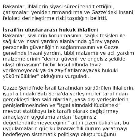
Bakanlar, ihlallerin siyasi süreci tehdit ettiğini,
çatışmaları yeniden tırmandırma ve Gazze'deki insani
felaketi derinleştirme riski taşıdığını belirtti.
İsrail'in uluslararası hukuk ihlalleri
Bakanlar, sivillerin korunmasının, sağlık tesisleri ile
sağlık ve insani yardım alanlarında görev yapan
personelin güvenliğinin sağlanmasının ve Gazze
genelinde insani yardım, tıbbi malzeme ve acil yardım
malzemelerinin "derhal güvenli ve engelsiz şekilde
ulaştırılmasının" hiçbir koşul altında taviz
verilemeyecek ya da zayıflatılamayacak hukuki
yükümlülükler" olduğunu vurguladı.
Gazze Şeridi'nde İsrail tarafından sürdürülen ihlallerin,
işgal altındaki Batı Şeria'da yerleşimciler tarafından
gerçekleştirilen saldırılardan, yasa dışı yerleşimlerin
genişletilmesinden ve "işgal altındaki Kudüs'teki"
mevcut statükoyu tek taraflı olarak değiştirmeyi
amaçlayan uygulamalardan "bağımsız
değerlendirilemeyeceğinin" altını çizen bakanlar, bu
uygulamaların güç kullanarak fiili durum yaratmayı
hedefleyen sistematik politikayı oluşturduğunu