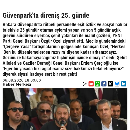
Güvenpark'ta direniş 25. günde
Ankara Güvenpark'ta rütbeli personelle eşit özlük ve sosyal haklar
talebiyle 25 gündür oturma eylemi yapan ve son 5 gündür açlık
grevini sürdüren er/erbaş şehit yakınları ile malul gazileri, YENİ
Parti Genel Başkanı Özgür Özel ziyaret etti. Meclis gündemindeki
"Çerçeve Yasa" tartışmalarının gölgesinde konuşan Özel, "Herkes
'Ben bu düzenlemelerden razıyım' diyene kadar arkanızdayız.
Gözünüze bakamayacağımız hiçbir işin içinde olmayız" dedi. Şehit
Aileleri ve Gaziler Derneği Genel Başkanı Erdem Çerçioğlu ise
"Eğer bu yasada bizi ağlatırsanız size hakkımızı helal etmiyoruz"
diyerek siyasi iradeye sert bir rest çekti
06.08.2026 18:00:00
Haber Merkezi