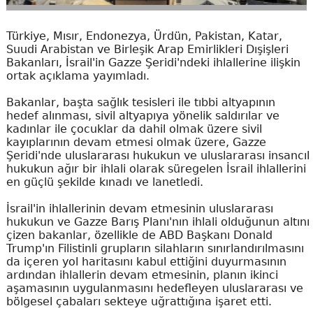
Türkiye, Mısır, Endonezya, Ürdün, Pakistan, Katar,
Suudi Arabistan ve Birleşik Arap Emirlikleri Dışişleri
Bakanları, İsrail'in Gazze Şeridi'ndeki ihlallerine ilişkin
ortak açıklama yayımladı.
Bakanlar, başta sağlık tesisleri ile tıbbi altyapının
hedef alınması, sivil altyapıya yönelik saldırılar ve
kadınlar ile çocuklar da dahil olmak üzere sivil
kayıplarının devam etmesi olmak üzere, Gazze
Şeridi'nde uluslararası hukukun ve uluslararası insancıl
hukukun ağır bir ihlali olarak süregelen İsrail ihlallerini
en güçlü şekilde kınadı ve lanetledi.
İsrail'in ihlallerinin devam etmesinin uluslararası
hukukun ve Gazze Barış Planı'nın ihlali olduğunun altını
çizen bakanlar, özellikle de ABD Başkanı Donald
Trump'ın Filistinli grupların silahların sınırlandırılmasını
da içeren yol haritasını kabul ettiğini duyurmasının
ardından ihlallerin devam etmesinin, planın ikinci
aşamasının uygulanmasını hedefleyen uluslararası ve
bölgesel çabaları sekteye uğrattığına işaret etti.