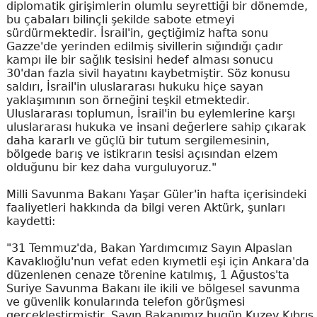
diplomatik girişimlerin olumlu seyrettiği bir dönemde,
bu çabaları bilinçli şekilde sabote etmeyi
sürdürmektedir. İsrail'in, geçtiğimiz hafta sonu
Gazze'de yerinden edilmiş sivillerin sığındığı çadır
kampı ile bir sağlık tesisini hedef alması sonucu
30'dan fazla sivil hayatını kaybetmiştir. Söz konusu
saldırı, İsrail'in uluslararası hukuku hiçe sayan
yaklaşımının son örneğini teşkil etmektedir.
Uluslararası toplumun, İsrail'in bu eylemlerine karşı
uluslararası hukuka ve insani değerlere sahip çıkarak
daha kararlı ve güçlü bir tutum sergilemesinin,
bölgede barış ve istikrarın tesisi açısından elzem
olduğunu bir kez daha vurguluyoruz."
Milli Savunma Bakanı Yaşar Güler'in hafta içerisindeki
faaliyetleri hakkında da bilgi veren Aktürk, şunları
kaydetti:
"31 Temmuz'da, Bakan Yardımcımız Sayın Alpaslan
Kavaklıoğlu'nun vefat eden kıymetli eşi için Ankara'da
düzenlenen cenaze törenine katılmış, 1 Ağustos'ta
Suriye Savunma Bakanı ile ikili ve bölgesel savunma
ve güvenlik konularında telefon görüşmesi
gerçekleştirmiştir. Sayın Bakanımız bugün Kuzey Kıbrıs