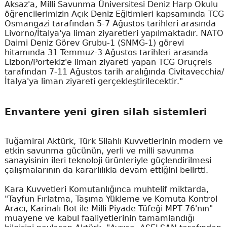
Aksaz'a, Milli Savunma Üniversitesi Deniz Harp Okulu
öğrencilerimizin Açık Deniz Eğitimleri kapsamında TCG
Osmangazi tarafından 5-7 Ağustos tarihleri arasında
Livorno/İtalya'ya liman ziyaretleri yapılmaktadır. NATO
Daimi Deniz Görev Grubu-1 (SNMG-1) görevi
hitamında 31 Temmuz-3 Ağustos tarihleri arasında
Lizbon/Portekiz'e liman ziyareti yapan TCG Oruçreis
tarafından 7-11 Ağustos tarih aralığında Civitavecchia/
İtalya'ya liman ziyareti gerçekleştirilecektir."
Envantere yeni giren silah sistemleri
Tuğamiral Aktürk, Türk Silahlı Kuvvetlerinin modern ve
etkin savunma gücünün, yerli ve milli savunma
sanayisinin ileri teknoloji ürünleriyle güçlendirilmesi
çalışmalarının da kararlılıkla devam ettiğini belirtti.
Kara Kuvvetleri Komutanlığınca muhtelif miktarda,
"Tayfun Fırlatma, Taşıma Yükleme ve Komuta Kontrol
Aracı, Karinalı Bot ile Milli Piyade Tüfeği MPT-76'nın"
muayene ve kabul faaliyetlerinin tamamlandığı