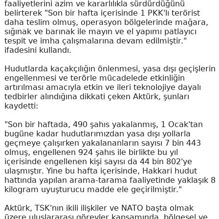
faaliyetlerini azim ve kararlılıkla sürdürdüğünü
belirterek "Son bir hafta içerisinde 1 PKK'lı terörist
daha teslim olmuş, operasyon bölgelerinde mağara,
sığınak ve barınak ile mayın ve el yapımı patlayıcı
tespit ve imha çalışmalarına devam edilmiştir."
ifadesini kullandı.
Hudutlarda kaçakçılığın önlenmesi, yasa dışı geçişlerin
engellenmesi ve terörle mücadelede etkinliğin
artırılması amacıyla etkin ve ileri teknolojiye dayalı
tedbirler alındığına dikkati çeken Aktürk, şunları
kaydetti:
"Son bir haftada, 490 şahıs yakalanmış, 1 Ocak'tan
bugüne kadar hudutlarımızdan yasa dışı yollarla
geçmeye çalışırken yakalananların sayısı 7 bin 443
olmuş, engellenen 924 şahıs ile birlikte bu yıl
içerisinde engellenen kişi sayısı da 44 bin 802'ye
ulaşmıştır. Yine bu hafta içerisinde, Hakkari hudut
hattında yapılan arama-tarama faaliyetinde yaklaşık 8
kilogram uyuşturucu madde ele geçirilmiştir."
Aktürk, TSK'nın ikili ilişkiler ve NATO başta olmak
üzere uluslararası görevler kapsamında, bölgesel ve