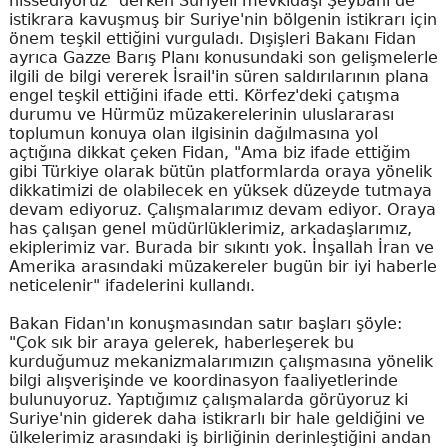
hissediyoruz" derken Suriyeli mevkidaşı Şeybani de
istikrara kavuşmuş bir Suriye'nin bölgenin istikrarı için
önem teşkil ettiğini vurguladı. Dışişleri Bakanı Fidan
ayrıca Gazze Barış Planı konusundaki son gelişmelerle
ilgili de bilgi vererek İsrail'in süren saldırılarının plana
engel teşkil ettiğini ifade etti. Körfez'deki çatışma
durumu ve Hürmüz müzakerelerinin uluslararası
toplumun konuya olan ilgisinin dağılmasına yol
açtığına dikkat çeken Fidan, "Ama biz ifade ettiğim
gibi Türkiye olarak bütün platformlarda oraya yönelik
dikkatimizi de olabilecek en yüksek düzeyde tutmaya
devam ediyoruz. Çalışmalarımız devam ediyor. Oraya
has çalışan genel müdürlüklerimiz, arkadaşlarımız,
ekiplerimiz var. Burada bir sıkıntı yok. İnşallah İran ve
Amerika arasındaki müzakereler bugün bir iyi haberle
neticelenir" ifadelerini kullandı.
Bakan Fidan'ın konuşmasından satır başları şöyle:
"Çok sık bir araya gelerek, haberleşerek bu
kurduğumuz mekanizmalarımızın çalışmasına yönelik
bilgi alışverişinde ve koordinasyon faaliyetlerinde
bulunuyoruz. Yaptığımız çalışmalarda görüyoruz ki
Suriye'nin giderek daha istikrarlı bir hale geldiğini ve
ülkelerimiz arasındaki iş birliğinin derinleştiğini andan