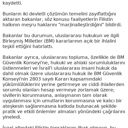
kaydetti.
Bunların iki devletli çözümün temelini zayıflattığını
aktaran bakanlar, söz konusu faaliyetlerin Filistin
halkının meşru haklarını "marjinalleştirdiğini" bildirdi.
Bakanlar bu durumun, uluslararası hukukun ve ilgili
Birleşmiş Milletler (BM) kararlarının açık bir ihlalini
teşkil ettiğini hatırlattı.
Bakanlar ayrıca, uluslararası topluma, özellikle de BM
Güvenlik Konseyi'ne, hukuki ve ahlaki sorumluluklarını
üstlenmeleri ve İsrail'i uluslararası insani hukuk da
dahil olmak üzere uluslararası hukuk ile BM Güvenlik
Konseyi'nin 2803 sayılı Kararı kapsamındaki
yükümlülüklerini yerine getirmeye ve ciddi ihlallerden
sorumlu olanları hesap vermeye zorlamak üzere;
sivillerin korunmasına, anlaşmanın tam olarak
uygulanması için umutların korunmasına ve kalıcı bir
ateşkesin sağlanmasına katkıda bulunacak şekilde
pratik ve etkili önlemler almaları yönündeki çağrılarını
yineledi.
İşgal altındaki Filistin topraklarını ilhak etmeye, bu