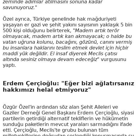
zeminde adımlar atılmasını sonuna kadar
savunuyoruz."
Özel ayrıca, Türkiye genelinde hak mağduriyeti
yaşayan er gazi ve şehit yakını sayısının yaklaşık 5 bin
500 kişi olduğunu belirterek,
"Madem artık terör
olmayacak, madem artık kan akmayacak; o halde bu
vatan uğruna kolunu, bacağını, gözünü, canını vermiş
bu insanlara haklarını teslim etmek devlet için hiçbir
maddi yük değildir. El insaf diyerek Meclis çatısı
altında sesiniz olmaya devam edeceğiz"
vurgusunu
yaptı.
Erdem Çerçioğlu: "Eğer bizi ağlatırsanız
hakkımızı helal etmiyoruz"
Özgür Özel'in ardından söz alan Şehit Aileleri ve
Gaziler Derneği Genel Başkanı Erdem Çerçioğlu, siyasi
partilerin getirdiği alternatif tekliflerin ve hükümetin
sunduğu paketlerin mevcut yaraları sarmadığını ifade
etti. Çerçioğlu, Meclis'te grubu bulunan tüm
milletvekillerine doğrudan seslendiği konuşmasında şu