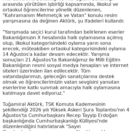
arasında yürütülen işbirliği kapsamında, ilkokul ve
ortaokul öğrencilerine yönelik düzenlenen,
"Kahramanım Mehmetçik ve Vatan" konulu resim
yarışmasına da değinen Aktürk, şu ifadeleri kullandı:
"Yarışmada seçici kurul tarafından belirlenen eserler
Bakanlığımızın X hesabında halk oylamasına açılmış
olup, ilkokul kategorisindeki oylama yarın sona
erecek, müteakiben ortaokul kategorisindeki oylama
14 Ağustos'a kadar devam edecektir. Yarışma
sonuçları 21 Ağustos'ta Bakanlığımız ile Milli Eğitim
Bakanlığının resmi sosyal medya hesapları ve internet
siteleri üzerinden ilan edilecektir. Tüm
vatandaşlarımızı, geleceğin sanatçılarına destek
olmak ve öğrencilerimizin vatan sevgisini yansıtan
eserlerine katkı sunmak amacıyla halk oylamasına
katılmaya davet ediyoruz."
Tuğamiral Aktürk, TSK Komuta Kademesinin
şekillendiği 2026 yılı Yüksek Askeri Şura Toplantısı'nın 4
Ağustos'ta Cumhurbaşkanı Recep Tayyip Erdoğan
başkanlığında Cumhurbaşkanlığı Külliyesi'nde
düzenlendiğini hatırlatarak "Sayın