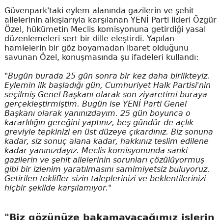
Güvenpark'taki eylem alanında gazilerin ve şehit
ailelerinin alkışlarıyla karşılanan YENİ Parti lideri Özgür
Özel, hükümetin Meclis komisyonuna getirdiği yasal
düzenlemeleri sert bir dille eleştirdi. Yapılan
hamlelerin bir göz boyamadan ibaret olduğunu
savunan Özel, konuşmasında şu ifadeleri kullandı:
"Bugün burada 25 gün sonra bir kez daha birlikteyiz.
Eylemin ilk başladığı gün, Cumhuriyet Halk Partisi'nin
seçilmiş Genel Başkanı olarak son ziyaretimi buraya
gerçekleştirmiştim. Bugün ise YENİ Parti Genel
Başkanı olarak yanınızdayım. 25 gün boyunca o
kararlılığın gereğini yaptınız, beş gündür de açlık
greviyle tepkinizi en üst düzeye çıkardınız. Biz sonuna
kadar, siz sonuç alana kadar, hakkınız teslim edilene
kadar yanınızdayız. Meclis komisyonunda sanki
gazilerin ve şehit ailelerinin sorunları çözülüyormuş
gibi bir izlenim yaratılmasını samimiyetsiz buluyoruz.
Getirilen teklifler sizin taleplerinizi ve beklentilerinizi
hiçbir şekilde karşılamıyor."
"Biz gözünüze bakamayacağımız işlerin