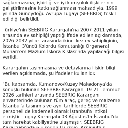
sağlanmasına, işbirliği ve iyi komşuluk ilişkilerinin
geliştirilmesine katkı sağlanması maksadıyla, 1999
yılında Güneydoğu Avrupa Tugayı (SEEBRIG) teşkil
edildiği belirtildi.
Türkiye'nin SEEBRIG Karargahı'na 2007-2011 yılları
arasında ev sahipliği yaptığı ifade edilen açıklamada,
2026-2032 yılları arasında ikinci kez ev sahipliğinin,
İstanbul 3'üncü Kolordu Komutanlığı Orgeneral
Muharrem Mazlum İskora Kışlası'nda yapılacağı bilgisi
verildi.
Karargahın taşınmasına ve detaylarına ilişkin bilgi
verilen açıklamada, şu ifadeler kullanıldı:
"Bu kapsamda, Kumanovo/Kuzey Makedonya'da
konuşlu bulunan SEEBRIG Karargahı 19-21 Temmuz
2026 tarihleri arasında SEEBRIG Karargahı
envanterinde bulunan tüm araç, gereç ve malzeme
İstanbul'a taşınmış ve aynı tarihlerde SEEBRIG
personeli de kademeli olarak İstanbul'a intikal
etmiştir. Tugay Karargahı 03 Ağustos'ta İstanbul'da
tam harekat kabiliyetine ulaşmıştır. SEEBRIG
Karargahı'nda 6 ülkeden (Türkiye, Arnavutluk,