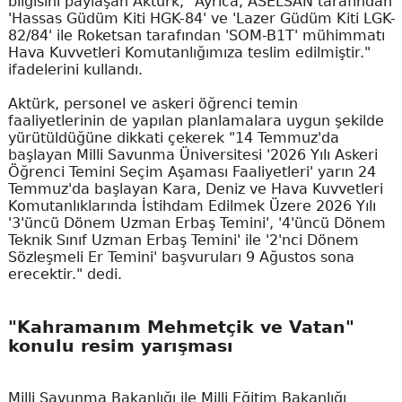
bilgisini paylaşan Aktürk, "Ayrıca, ASELSAN tarafından
'Hassas Güdüm Kiti HGK-84' ve 'Lazer Güdüm Kiti LGK-
82/84' ile Roketsan tarafından 'SOM-B1T' mühimmatı
Hava Kuvvetleri Komutanlığımıza teslim edilmiştir."
ifadelerini kullandı.
Aktürk, personel ve askeri öğrenci temin
faaliyetlerinin de yapılan planlamalara uygun şekilde
yürütüldüğüne dikkati çekerek "14 Temmuz'da
başlayan Milli Savunma Üniversitesi '2026 Yılı Askeri
Öğrenci Temini Seçim Aşaması Faaliyetleri' yarın 24
Temmuz'da başlayan Kara, Deniz ve Hava Kuvvetleri
Komutanlıklarında İstihdam Edilmek Üzere 2026 Yılı
'3'üncü Dönem Uzman Erbaş Temini', '4'üncü Dönem
Teknik Sınıf Uzman Erbaş Temini' ile '2'nci Dönem
Sözleşmeli Er Temini' başvuruları 9 Ağustos sona
erecektir." dedi.
"Kahramanım Mehmetçik ve Vatan"
konulu resim yarışması
Milli Savunma Bakanlığı ile Milli Eğitim Bakanlığı