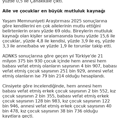
yüzde 0,5 ile Çanakkale çıktı.
Aile ve çocuklar en büyük mutluluk kaynağı
Yaşam Memnuniyeti Araştırması 2025 sonuçlarına
göre kendilerini en çok ailelerinin mutlu ettiğini
belirtenlerin oranı yüzde 69 oldu. Bireylerin mutluluk
kaynağı olan kişiler sıralamasında bunu yüzde 15,6 ile
çocuklar, yüzde 4,8 ile kendisi, yüzde 3,9 ile eş, yüzde
3,3 ile anne/baba ve yüzde 1,9 ile torunlar takip etti.
ADNKS sonuçlarına göre geçen yıl Türkiye'de 21
milyon 375 bin 930 çocuk içinde hem annesi hem
babası vefat etmiş olanların sayısının 4 bin 907, babası
vefat etmiş çocuk sayısının 251 bin 929, annesi vefat
etmiş olanların ise 79 bin 214 olduğu hesaplandı.
Cinsiyete göre incelendiğinde, hem annesi hem
babası vefat etmiş erkek çocuk sayısının 2 bin 552, kız
çocuk sayısının 2 bin 355, babası vefat etmiş erkek
çocuk sayısının 128 bin 983, kız çocuk sayısının 122
bin 946, annesi vefat etmiş erkek çocuk sayısının 40
bin 478, kız çocuk sayısının 38 bin 736 olduğu
kayıtlara geçti.