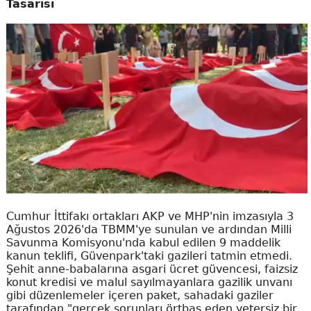
Tasarısı
Cumhur İttifakı ortakları AKP ve MHP'nin imzasıyla 3
Ağustos 2026'da TBMM'ye sunulan ve ardından Milli
Savunma Komisyonu'nda kabul edilen 9 maddelik
kanun teklifi, Güvenpark'taki gazileri tatmin etmedi.
Şehit anne-babalarına asgari ücret güvencesi, faizsiz
konut kredisi ve malul sayılmayanlara gazilik unvanı
gibi düzenlemeler içeren paket, sahadaki gaziler
tarafından "gerçek sorunları örtbas eden yetersiz bir