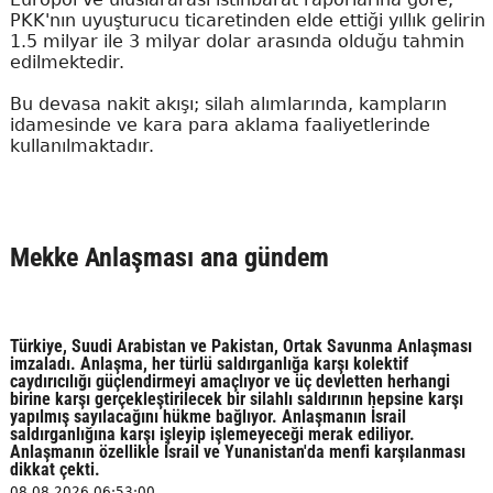
PKK'nın uyuşturucu ticaretinden elde ettiği yıllık gelirin
1.5 milyar ile 3 milyar dolar arasında olduğu tahmin
edilmektedir.
Bu devasa nakit akışı; silah alımlarında, kampların
idamesinde ve kara para aklama faaliyetlerinde
kullanılmaktadır.
Mekke Anlaşması ana gündem
Türkiye, Suudi Arabistan ve Pakistan, Ortak Savunma Anlaşması
imzaladı. Anlaşma, her türlü saldırganlığa karşı kolektif
caydırıcılığı güçlendirmeyi amaçlıyor ve üç devletten herhangi
birine karşı gerçekleştirilecek bir silahlı saldırının hepsine karşı
yapılmış sayılacağını hükme bağlıyor. Anlaşmanın İsrail
saldırganlığına karşı işleyip işlemeyeceği merak ediliyor.
Anlaşmanın özellikle İsrail ve Yunanistan'da menfi karşılanması
dikkat çekti.
08.08.2026 06:53:00