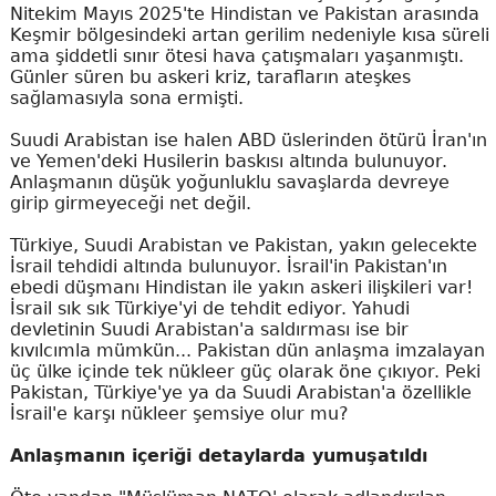
Nitekim Mayıs 2025'te Hindistan ve Pakistan arasında
Keşmir bölgesindeki artan gerilim nedeniyle kısa süreli
ama şiddetli sınır ötesi hava çatışmaları yaşanmıştı.
Günler süren bu askeri kriz, tarafların ateşkes
sağlamasıyla sona ermişti.
Suudi Arabistan ise halen ABD üslerinden ötürü İran'ın
ve Yemen'deki Husilerin baskısı altında bulunuyor.
Anlaşmanın düşük yoğunluklu savaşlarda devreye
girip girmeyeceği net değil.
Türkiye, Suudi Arabistan ve Pakistan, yakın gelecekte
İsrail tehdidi altında bulunuyor. İsrail'in Pakistan'ın
ebedi düşmanı Hindistan ile yakın askeri ilişkileri var!
İsrail sık sık Türkiye'yi de tehdit ediyor. Yahudi
devletinin Suudi Arabistan'a saldırması ise bir
kıvılcımla mümkün... Pakistan dün anlaşma imzalayan
üç ülke içinde tek nükleer güç olarak öne çıkıyor. Peki
Pakistan, Türkiye'ye ya da Suudi Arabistan'a özellikle
İsrail'e karşı nükleer şemsiye olur mu?
Anlaşmanın içeriği detaylarda yumuşatıldı