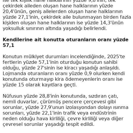
ise tek kişilik hane halklarının yüzde 9,8'inin, tek
çekirdek aileden oluşan hane halklarının yüzde
20,4'ünün, geniş ailelerden oluşan hane halklarının
yüzde 27,1'inin, çekirdek aile bulunmayan birden fazla
kişiden oluşan hane halklarının ise yüzde 14,3'ünün
yoksulluk sınırının altında yaşadığı belirlendi.
Kendilerine ait konutta oturanların oranı yüzde
57,1
Konutun mülkiyet durumları incelendiğinde, 2025'te
fertlerin yüzde 57,1'inin oturduğu konutun sahibi
olduğu, yüzde 27'sinin ise kiracı yaşadığı anlaşıldı.
Lojmanda oturanların oranı yüzde 0,9 olurken kendi
konutunda oturmayıp kira ödemeyenlerin oranı ise
yüzde 15 olarak kayıtlara geçti.
Nüfusun yüzde 28,8'inin konutunda, sızdıran çatı,
nemli duvarlar, çürümüş pencere çerçevesi gibi
sorunlar, yüzde 27,9'unun izolasyondan dolayı ısınma
sorunları, yüzde 22,1'inin trafik veya endüstrinin
neden olduğu hava kirliliği, çevre kirliliği veya diğer
çevresel sorunlar yaşadığı tespit edildi.