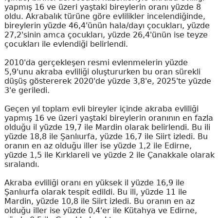
yapmış 16 ve üzeri yaştaki bireylerin oranı yüzde 8
oldu. Akrabalık türüne göre evlilikler incelendiğinde,
bireylerin yüzde 46,4'ünün hala/dayı çocukları, yüzde
27,2'sinin amca çocukları, yüzde 26,4'ünün ise teyze
çocukları ile evlendiği belirlendi.
2010'da gerçekleşen resmi evlenmelerin yüzde
5,9'unu akraba evliliği oluştururken bu oran sürekli
düşüş göstererek 2020'de yüzde 3,8'e, 2025'te yüzde
3'e geriledi.
Geçen yıl toplam evli bireyler içinde akraba evliliği
yapmış 16 ve üzeri yaştaki bireylerin oranının en fazla
olduğu il yüzde 19,7 ile Mardin olarak belirlendi. Bu ili
yüzde 18,8 ile Şanlıurfa, yüzde 16,7 ile Siirt izledi. Bu
oranın en az olduğu iller ise yüzde 1,2 ile Edirne,
yüzde 1,5 ile Kırklareli ve yüzde 2 ile Çanakkale olarak
sıralandı.
Akraba evliliği oranı en yüksek il yüzde 16,9 ile
Şanlıurfa olarak tespit edildi. Bu ili, yüzde 11 ile
Mardin, yüzde 10,8 ile Siirt izledi. Bu oranın en az
olduğu iller ise yüzde 0,4'er ile Kütahya ve Edirne,