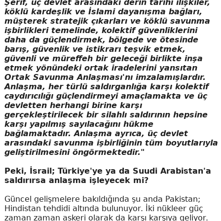
Şerif, üç devlet arasındaki derin tarihi ilişkiler,
köklü kardeşlik ve İslami dayanışma bağları,
müşterek stratejik çıkarları ve köklü savunma
işbirlikleri temelinde, kolektif güvenliklerini
daha da güçlendirmek, bölgede ve ötesinde
barış, güvenlik ve istikrarı teşvik etmek,
güvenli ve müreffeh bir geleceği birlikte inşa
etmek yönündeki ortak iradelerini yansıtan
Ortak Savunma Anlaşması'nı imzalamışlardır.
Anlaşma, her türlü saldırganlığa karşı kolektif
caydırıcılığı güçlendirmeyi amaçlamakta ve üç
devletten herhangi birine karşı
gerçekleştirilecek bir silahlı saldırının hepsine
karşı yapılmış sayılacağını hükme
bağlamaktadır. Anlaşma ayrıca, üç devlet
arasındaki savunma işbirliğinin tüm boyutlarıyla
geliştirilmesini öngörmektedir."
Peki, İsrail; Türkiye'ye ya da Suudi Arabistan'a
saldırırsa anlaşma işleyecek mi?
Güncel gelişmelere bakıldığında şu anda Pakistan;
Hindistan tehdidi altında bulunuyor. İki nükleer güç
zaman zaman askeri olarak da karşı karşıya geliyor.