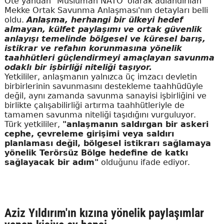
Öte yandan "Müslüman NATO' olarak adlandırılan
Mekke Ortak Savunma Anlaşması'nın detayları belli
oldu.
Anlaşma, herhangi bir ülkeyi hedef
almayan, külfet paylaşımı ve ortak güvenlik
anlayışı temelinde bölgesel ve küresel barış,
istikrar ve refahın korunmasına yönelik
taahhütleri güçlendirmeyi amaçlayan savunma
odaklı bir işbirliği niteliği taşıyor.
Yetkililer, anlaşmanın yalnızca üç imzacı devletin
birbirlerinin savunmasını destekleme taahhüdüyle
değil, aynı zamanda savunma sanayisi işbirliğini ve
birlikte çalışabilirliği artırma taahhütleriyle de
tamamen savunma niteliği taşıdığını vurguluyor.
Türk yetkililer,
"anlaşmanın saldırgan bir askeri
cephe, çevreleme girişimi veya saldırı
planlaması değil, bölgesel istikrarı sağlamaya
yönelik Terörsüz Bölge hedefine de katkı
sağlayacak bir adım"
olduğunu ifade ediyor.
Aziz Yıldırım'ın kızına yönelik paylaşımlar