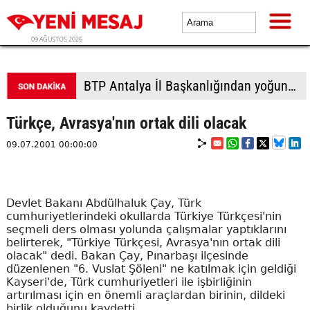
09 AĞUSTOS 2026
BTP Gaziantep teşkilatından taziye ziyareti: Cevizli köyü halkıyla buluşma
Türkçe, Avrasya'nın ortak dili olacak
09.07.2001 00:00:00
Devlet Bakanı Abdülhaluk Çay, Türk
cumhuriyetlerindeki okullarda Türkiye Türkçesi'nin
seçmeli ders olması yolunda çalışmalar yaptıklarını
belirterek, "Türkiye Türkçesi, Avrasya'nın ortak dili
olacak" dedi. Bakan Çay, Pınarbaşı ilçesinde
düzenlenen "6. Vuslat Şöleni" ne katılmak için geldiği
Kayseri'de, Türk cumhuriyetleri ile işbirliğinin
artırılması için en önemli araçlardan birinin, dildeki
birlik olduğunu kaydetti.