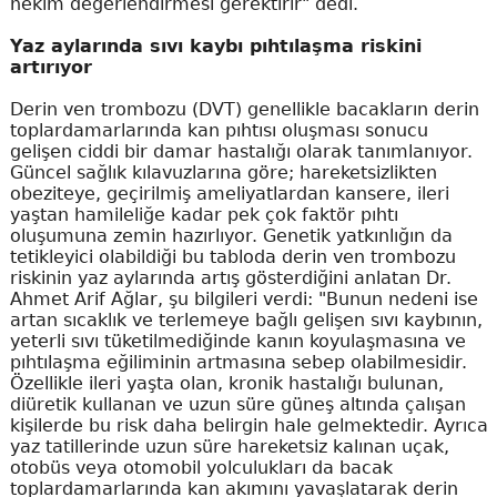
hekim değerlendirmesi gerektirir" dedi.
Yaz aylarında sıvı kaybı pıhtılaşma riskini
artırıyor
Derin ven trombozu (DVT) genellikle bacakların derin
toplardamarlarında kan pıhtısı oluşması sonucu
gelişen ciddi bir damar hastalığı olarak tanımlanıyor.
Güncel sağlık kılavuzlarına göre; hareketsizlikten
obeziteye, geçirilmiş ameliyatlardan kansere, ileri
yaştan hamileliğe kadar pek çok faktör pıhtı
oluşumuna zemin hazırlıyor. Genetik yatkınlığın da
tetikleyici olabildiği bu tabloda derin ven trombozu
riskinin yaz aylarında artış gösterdiğini anlatan Dr.
Ahmet Arif Ağlar, şu bilgileri verdi: "Bunun nedeni ise
artan sıcaklık ve terlemeye bağlı gelişen sıvı kaybının,
yeterli sıvı tüketilmediğinde kanın koyulaşmasına ve
pıhtılaşma eğiliminin artmasına sebep olabilmesidir.
Özellikle ileri yaşta olan, kronik hastalığı bulunan,
diüretik kullanan ve uzun süre güneş altında çalışan
kişilerde bu risk daha belirgin hale gelmektedir. Ayrıca
yaz tatillerinde uzun süre hareketsiz kalınan uçak,
otobüs veya otomobil yolculukları da bacak
toplardamarlarında kan akımını yavaşlatarak derin