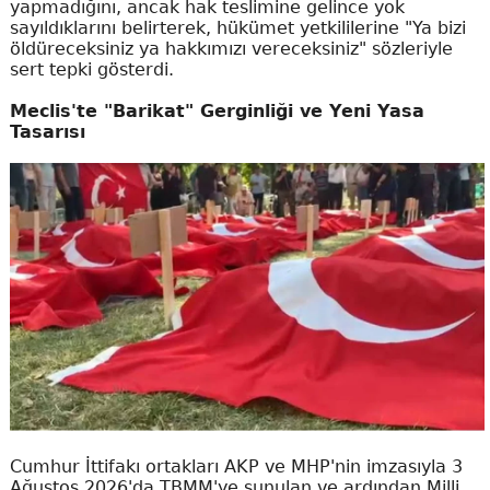
yapmadığını, ancak hak teslimine gelince yok
sayıldıklarını belirterek, hükümet yetkililerine "Ya bizi
öldüreceksiniz ya hakkımızı vereceksiniz" sözleriyle
sert tepki gösterdi.
Meclis'te "Barikat" Gerginliği ve Yeni Yasa
Tasarısı
Cumhur İttifakı ortakları AKP ve MHP'nin imzasıyla 3
Ağustos 2026'da TBMM'ye sunulan ve ardından Milli