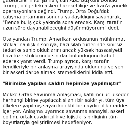
gazetecilerin karşısına çıkan ABD Başkanı Donald
Trump, bölgedeki askeri hareketliliğe ve İran'a yönelik
operasyonlara değindi. Trump, Orta Doğu'daki
çatışma ortamının sonuna yaklaşıldığını savunarak,
"Bence bu iş çok yakında sona erecek. Karşı tarafın
uzun süre dayanabileceğini düşünmüyorum" dedi.
Öte yandan Trump, Amerikan ordusunun mühimmat
stoklarına ilişkin soruya, bazı silah türlerinde sınırsız
tedarike sahip olduklarını ancak yüksek hassasiyetli
bazı füze stoklarında sınırlar bulunduğunu kabul
ederek yanıt verdi. Trump ayrıca, karşı tarafın
kendileriyle bir anlaşma arayışında olduğunu ve yeni
bir askeri darbe almak istemediklerini iddia etti.
"Birimize yapılan saldırı hepimize yapılmıştır"
Mekke Ortak Savunma Anlaşması, katılımcı üç ülkeden
herhangi birine yapılacak silahlı bir saldırıyı, tüm üye
ülkelere yapılmış sayan kolektif bir caydırıcılık maddesi
içeriyor. Anlaşma uyarınca savunma sanayisi, askeri
eğitim, ortak caydırıcılık ve lojistik iş birliğinin tüm
boyutlarıyla geliştirilmesi hedefleniyor.