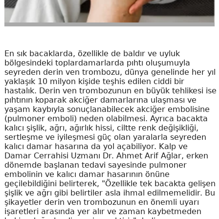
En sık bacaklarda, özellikle de baldır ve uyluk
bölgesindeki toplardamarlarda pıhtı oluşumuyla
seyreden derin ven trombozu, dünya genelinde her yıl
yaklaşık 10 milyon kişide teşhis edilen ciddi bir
hastalık. Derin ven trombozunun en büyük tehlikesi ise
pıhtının koparak akciğer damarlarına ulaşması ve
yaşam kaybıyla sonuçlanabilecek akciğer embolisine
(pulmoner emboli) neden olabilmesi. Ayrıca bacakta
kalıcı şişlik, ağrı, ağırlık hissi, ciltte renk değişikliği,
sertleşme ve iyileşmesi güç olan yaralarla seyreden
kalıcı damar hasarına da yol açabiliyor. Kalp ve
Damar Cerrahisi Uzmanı Dr. Ahmet Arif Ağlar, erken
dönemde başlanan tedavi sayesinde pulmoner
embolinin ve kalıcı damar hasarının önüne
geçilebildiğini belirterek, "Özellikle tek bacakta gelişen
şişlik ve ağrı gibi belirtiler asla ihmal edilmemelidir. Bu
şikayetler derin ven trombozunun en önemli uyarı
işaretleri arasında yer alır ve zaman kaybetmeden