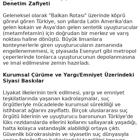
Denetim Zafiyeti
Geleneksel olarak "Balkan Rotası" üzerinde köprü
görevi gören Türkiye, son yıllarda Latin Amerika'dan
gelen kokain ve Asya'dan gelen sentetik uyuşturucular
(metamfetamin) için doğrudan bir merkez ve varış
noktası haline dönüştü. Büyük limanlara
konteynerlerle giren uyuşturucuların zamanında
engellenememesi, iç piyasada Esenyurt gibi metropol
çeperlerinde tonlarca uyuşturucunun depolanmasına
ve imal edilmesine zemin hazırladı.
Kurumsal Çürüme ve Yargı/Emniyet Üzerindeki
Siyasi Baskılar
Liyakat ilkelerinin terk edilmesi, yargı ve emniyet
teşkilatlarında yaşanan kadrolaşmalar, suç
örgütleriyle mücadelede kurumsal sürekliliği ve
istihbarat ağlarını zayıflattı. Birçok uluslararası suç
örgütü liderinin ve uyuşturucu baronunun Türkiye'de
lüks rezidanslarda ellerini kollarını sallayarak yaşadığı,
hatta kolayca vatandaşlık alabildiği ortaya çıktı.
Güvenlik bürokrasisinin ve siyasetin suç dünyasıyla