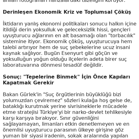
anılan fotoğrafları hafızalardaki tazeliğini koruyor.
Derinleşen Ekonomik Kriz ve Toplumsal Çöküş
İktidarın yanlış ekonomi politikaları sonucu halkın içine
itildiği derin yoksulluk ve geleceksizlik hissi, gençleri
uyuşturucu ağlarının en alt basamağı olan "torbacılık"
sistemine itiyor. Ekonomik çöküş, uyuşturucuya hem
talebi artırıyor hem de suç şebekelerine ucuz insani
kaynak sağlıyor. Bugün Esenyurt gibi göçün ve
yoksulluğun yoğun olduğu ilçelerin adeta birer suç
laboratuvarına dönmesi tesadüf değildir.
Sonuç: "Tepelerine Binmek" İçin Önce Kapıları
Kapatmak Gerekir
Bakan Gürlek'in "Suç örgütlerinin büyüklüğü bizi
yolumuzdan çeviremez" sözleri kulağa hoş gelse de,
bataklığı kurutmak yerine sivrisineklerle mücadele
etme stratejisi Türkiye'yi bir narko-devlet tehlikesiyle
karşı karşıya bırakıyor. Sınır güvenliğini
sağlayamayan, limanları etkin denetlemeyen ve en
önemlisi uyuşturucu parasının ülkeye girişine göz
yuman bir siyasi iradenin, sokak aralarında yapılan