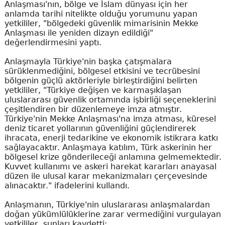
Anlaşması'nın, bölge ve İslam dünyası için her
anlamda tarihi nitelikte olduğu yorumunu yapan
yetkililer, "bölgedeki güvenlik mimarisinin Mekke
Anlaşması ile yeniden dizayn edildiği"
değerlendirmesini yaptı.
Anlaşmayla Türkiye'nin başka çatışmalara
sürüklenmediğini, bölgesel etkisini ve tecrübesini
bölgenin güçlü aktörleriyle birleştirdiğini belirten
yetkililer, "Türkiye değişen ve karmaşıklaşan
uluslararası güvenlik ortamında işbirliği seçeneklerini
çeşitlendiren bir düzenlemeye imza atmıştır.
Türkiye'nin Mekke Anlaşması'na imza atması, küresel
deniz ticaret yollarının güvenliğini güçlendirerek
ihracata, enerji tedarikine ve ekonomik istikrara katkı
sağlayacaktır. Anlaşmaya katılım, Türk askerinin her
bölgesel krize gönderileceği anlamına gelmemektedir.
Kuvvet kullanımı ve askeri harekat kararları anayasal
düzen ile ulusal karar mekanizmaları çerçevesinde
alınacaktır." ifadelerini kullandı.
Anlaşmanın, Türkiye'nin uluslararası anlaşmalardan
doğan yükümlülüklerine zarar vermediğini vurgulayan
yetkililer, şunları kaydetti: