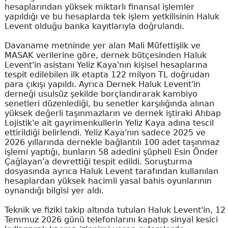
hesaplarından yüksek miktarlı finansal işlemler
yapıldığı ve bu hesaplarda tek işlem yetkilisinin Haluk
Levent olduğu banka kayıtlarıyla doğrulandı.
Davaname metninde yer alan Mali Müfettişlik ve
MASAK verilerine göre, dernek bütçesinden Haluk
Levent'in asistanı Yeliz Kaya'nın kişisel hesaplarına
tespit edilebilen ilk etapta 122 milyon TL doğrudan
para çıkışı yapıldı. Ayrıca Dernek Haluk Levent'in
derneği usulsüz şekilde borçlandırarak kambiyo
senetleri düzenlediği, bu senetler karşılığında alınan
yüksek değerli taşınmazların ve dernek iştiraki Ahbap
Lojistik'e ait gayrimenkullerin Yeliz Kaya adına tescil
ettirildiği belirlendi. Yeliz Kaya'nın sadece 2025 ve
2026 yıllarında dernekle bağlantılı 100 adet taşınmaz
işlemi yaptığı, bunların 58 adedini şüpheli Esin Önder
Çağlayan'a devrettiği tespit edildi. Soruşturma
dosyasında ayrıca Haluk Levent tarafından kullanılan
hesaplardan yüksek hacimli yasal bahis oyunlarının
oynandığı bilgisi yer aldı.
Teknik ve fiziki takip altında tutulan Haluk Levent'in, 12
Temmuz 2026 günü telefonlarını kapatıp sinyal kesici