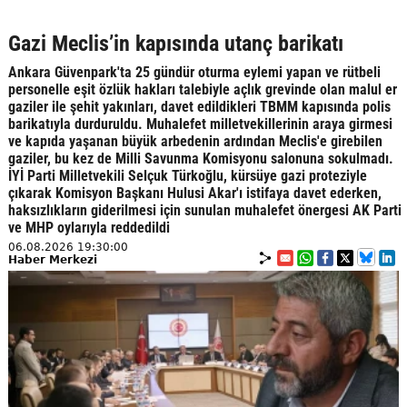
Gazi Meclis’in kapısında utanç barikatı
Ankara Güvenpark'ta 25 gündür oturma eylemi yapan ve rütbeli
personelle eşit özlük hakları talebiyle açlık grevinde olan malul er
gaziler ile şehit yakınları, davet edildikleri TBMM kapısında polis
barikatıyla durduruldu. Muhalefet milletvekillerinin araya girmesi
ve kapıda yaşanan büyük arbedenin ardından Meclis'e girebilen
gaziler, bu kez de Milli Savunma Komisyonu salonuna sokulmadı.
İYİ Parti Milletvekili Selçuk Türkoğlu, kürsüye gazi proteziyle
çıkarak Komisyon Başkanı Hulusi Akar'ı istifaya davet ederken,
haksızlıkların giderilmesi için sunulan muhalefet önergesi AK Parti
ve MHP oylarıyla reddedildi
06.08.2026 19:30:00
Haber Merkezi