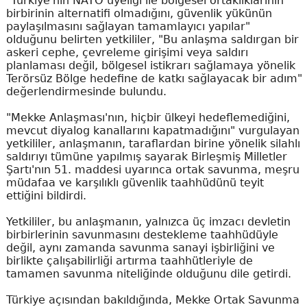
"Türkiye'nin NATO üyeliği ile bölgesel ortaklıklarının
birbirinin alternatifi olmadığını, güvenlik yükünün
paylaşılmasını sağlayan tamamlayıcı yapılar"
olduğunu belirten yetkililer, "Bu anlaşma saldırgan bir
askeri cephe, çevreleme girişimi veya saldırı
planlaması değil, bölgesel istikrarı sağlamaya yönelik
Terörsüz Bölge hedefine de katkı sağlayacak bir adım"
değerlendirmesinde bulundu.
"Mekke Anlaşması'nın, hiçbir ülkeyi hedeflemediğini,
mevcut diyalog kanallarını kapatmadığını" vurgulayan
yetkililer, anlaşmanın, taraflardan birine yönelik silahlı
saldırıyı tümüne yapılmış sayarak Birleşmiş Milletler
Şartı'nın 51. maddesi uyarınca ortak savunma, meşru
müdafaa ve karşılıklı güvenlik taahhüdünü teyit
ettiğini bildirdi.
Yetkililer, bu anlaşmanın, yalnızca üç imzacı devletin
birbirlerinin savunmasını destekleme taahhüdüyle
değil, aynı zamanda savunma sanayi işbirliğini ve
birlikte çalışabilirliği artırma taahhütleriyle de
tamamen savunma niteliğinde olduğunu dile getirdi.
Türkiye açısından bakıldığında, Mekke Ortak Savunma