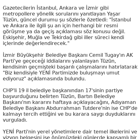
Gazetecilerin İstanbul, Ankara ve İzmir gibi
metropollere yönelik sorularını yanıtlayan Yaşar
Tüzün, güncel durumu şu sözlerle özetledi: "İstanbul
ve Ankara ile ilgili şu an için herhangi bir resmi
görüşme ya da geçiş açıklaması söz konusu değil.
Eskişehir, Muğla ve Tekirdağ gibi iller süreci kendi
içlerinde değerlendirecek."
İzmir Büyükşehir Belediye Başkanı Cemil Tugay'ın AK
Parti'ye geçeceği iddialarını yalanlayan Tüzün,
kendisinin geçmişteki başarılı çalışmalarını hatırlatarak
"Biz kendisiyle YENİ Partimizde buluşmayı umut
ediyoruz" açıklamasında bulundu.
CHP'li 19 il belediye başkanından 17'sinin partiye
başvurduğunu belirten Tüzün, Bartın Belediye
Başkanı'nın kararını haftaya açıklayacağını, Adıyaman
Belediye Başkanı Abdurrahman Tutdere'nin ise CHP'de
kalmayı tercih ettiğini ve bu karara saygı duyduklarını
vurguladı.
YENİ Parti'nin yerel yönetimlere dair temel ilkelerini ve
vizyon belgesini ise önümüzdeki günlerde kapsamlı bir