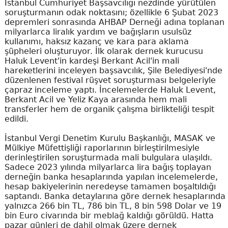
İstanbul Cumhuriyet Başsavcılığı nezdinde yürütülen
soruşturmanın odak noktasını; özellikle 6 Şubat 2023
depremleri sonrasında AHBAP Derneği adına toplanan
milyarlarca liralık yardım ve bağışların usulsüz
kullanımı, haksız kazanç ve kara para aklama
şüpheleri oluşturuyor. İlk olarak dernek kurucusu
Haluk Levent'in kardeşi Berkant Acil'in mali
hareketlerini inceleyen başsavcılık, Şile Belediyesi'nde
düzenlenen festival rüşvet soruşturması belgeleriyle
çapraz inceleme yaptı. İncelemelerde Haluk Levent,
Berkant Acil ve Yeliz Kaya arasında hem mali
transferler hem de organik çalışma birlikteliği tespit
edildi.
İstanbul Vergi Denetim Kurulu Başkanlığı, MASAK ve
Mülkiye Müfettişliği raporlarının birleştirilmesiyle
derinleştirilen soruşturmada mali bulgulara ulaşıldı.
Sadece 2023 yılında milyarlarca lira bağış toplayan
derneğin banka hesaplarında yapılan incelemelerde,
hesap bakiyelerinin neredeyse tamamen boşaltıldığı
saptandı. Banka detaylarına göre dernek hesaplarında
yalnızca 266 bin TL, 786 bin TL, 8 bin 598 Dolar ve 19
bin Euro civarında bir meblağ kaldığı görüldü. Hatta
pazar günleri de dahil olmak üzere dernek