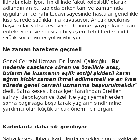
iltihabı olabiliyor. Tıp dilinde 'akut kolesistit' olarak
adlandırılan bu tabloda erken tanı ve zamanında
uygulanan cerrahi tedavi sayesinde hastalar genellikle
kısa sürede sağlıklarına kavuşuyor. Ancak gecikmiş
başvurular safra kesesinde delinme, yaygın karın zarı
enfeksiyonu ve sepsis gibi yaşamı tehdit eden ciddi
sağlık sorunlarına yol açabiliyor.
Ne zaman harekete geçmeli
Genel Cerrahi Uzmanı Dr. İsmail Çalıkoğlu, "
Bu
nedenle saatlerce süren ve özellikle ateş,
bulantı ile kusmanın eşlik ettiği şiddetli karın
ağrısı hiçbir zaman ihmal edilmemeli ve en kısa
sürede genel cerrahi uzmanına başvurulmalıdır
"
dedi. Safra kesesi, karaciğer tarafından üretilen
safrayı depolayan ve özellikle yağlı yemeklerden
sonra bağırsağa boşaltarak yağların sindirimine
yardımcı olan küçük ancak önemli bir organ.
Kadınlarda daha sık görülüyor
Safra kesesi iltihabı kadınlarda erkeklere göre yaklaşık