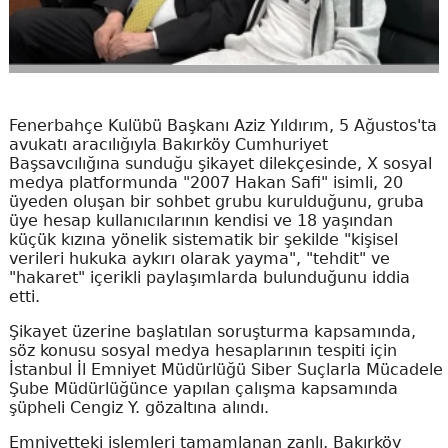
Fenerbahçe Kulübü Başkanı Aziz Yıldırım, 5 Ağustos'ta
avukatı aracılığıyla Bakırköy Cumhuriyet
Başsavcılığına sunduğu şikayet dilekçesinde, X sosyal
medya platformunda "2007 Hakan Safi" isimli, 20
üyeden oluşan bir sohbet grubu kurulduğunu, gruba
üye hesap kullanıcılarının kendisi ve 18 yaşından
küçük kızına yönelik sistematik bir şekilde "kişisel
verileri hukuka aykırı olarak yayma", "tehdit" ve
"hakaret" içerikli paylaşımlarda bulunduğunu iddia
etti.
Şikayet üzerine başlatılan soruşturma kapsamında,
söz konusu sosyal medya hesaplarının tespiti için
İstanbul İl Emniyet Müdürlüğü Siber Suçlarla Mücadele
Şube Müdürlüğünce yapılan çalışma kapsamında
şüpheli Cengiz Y. gözaltına alındı.
Emniyetteki işlemleri tamamlanan zanlı, Bakırköy