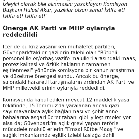
izleyici olarak bile alınmasını yasaklayan Komisyon
Başkanı Hulusi Akar, yazıklar olsun sana! İstifa et!
İstifa et! İstifa et!"
Önerge AK Parti ve MHP oylarıyla
reddedildi
İçeride bu kriz yaşanırken muhalefet partileri,
Güvenpark'taki er gazilerin talebi olan "Rütbeli
personel ile er/erbaş vazife malulleri arasındaki maaş,
protez kalitesi ve özlük haklarının tamamen
eşitlenmesi" yönünde komisyona bir kanun araştırma
ve düzeltme önergesi sundu. Ancak bu önerge,
salondaki hararetli tartışmaların ardından AK Parti ve
MHP milletvekillerinin oylarıyla reddedildi.
Komisyonda kabul edilen mevcut 12 maddelik yasa
teklifinde, 15 Temmuz'da yaralanan ancak gazi
sayılmayanlara aylık bağlanması ve şehit anne-
babalarına asgari ücret tabanı gibi iyileştirmeler yer
alsa da; Güvenpark'ta açlık grevi yapan terörle
mücadele malulü erlerin "Emsal Rütbe Maaşı" ve
sağlık imkanlarında eşitlik talebi taslağa dahil