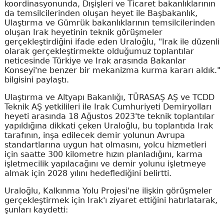
koordinasyonunda, Dışişleri ve Ticaret bakanlıklarının
da temsilcilerinden oluşan heyet ile Başbakanlık,
Ulaştırma ve Gümrük bakanlıklarının temsilcilerinden
oluşan Irak heyetinin teknik görüşmeler
gerçekleştirdiğini ifade eden Uraloğlu, "Irak ile düzenli
olarak gerçekleştirmekte olduğumuz toplantılar
neticesinde Türkiye ve Irak arasında Bakanlar
Konseyi'ne benzer bir mekanizma kurma kararı aldık."
bilgisini paylaştı.
Ulaştırma ve Altyapı Bakanlığı, TÜRASAŞ AŞ ve TCDD
Teknik AŞ yetkilileri ile Irak Cumhuriyeti Demiryolları
heyeti arasında 18 Ağustos 2023'te teknik toplantılar
yapıldığına dikkati çeken Uraloğlu, bu toplantıda Irak
tarafının, inşa edilecek demir yolunun Avrupa
standartlarına uygun hat olmasını, yolcu hizmetleri
için saatte 300 kilometre hızın planladığını, karma
işletmecilik yapılacağını ve demir yolunu işletmeye
almak için 2028 yılını hedeflediğini belirtti.
Uraloğlu, Kalkınma Yolu Projesi'ne ilişkin görüşmeler
gerçekleştirmek için Irak'ı ziyaret ettiğini hatırlatarak,
şunları kaydetti: