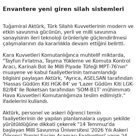
Envantere yeni giren silah sistemleri
Tuğamiral Aktürk, Türk Silahlı Kuvvetlerinin modern ve
etkin savunma gücünün, yerli ve milli savunma
sanayisinin ileri teknoloji ürünleriyle güçlendirilmesi
çalışmalarının da kararlılıkla devam ettiğini belirtti.
Kara Kuvvetleri Komutanlığınca muhtelif miktarda,
"Tayfun Fırlatma, Taşıma Yükleme ve Komuta Kontrol
Aracı, Karinalı Bot ile Milli Piyade Tüfeği MPT-76'nın"
muayene ve kabul faaliyetlerinin tamamlandığı
bilgisini paylaşan Aktürk, "Ayrıca, ASELSAN tarafından
'Hassas Güdüm Kiti HGK-84' ve 'Lazer Güdüm Kiti LGK-
82/84' ile Roketsan tarafından 'SOM-B1T' mühimmatı
Hava Kuvvetleri Komutanlığımıza teslim edilmiştir."
ifadelerini kullandı.
Aktürk, personel ve askeri öğrenci temin
faaliyetlerinin de yapılan planlamalara uygun şekilde
yürütüldüğüne dikkati çekerek "14 Temmuz'da
başlayan Milli Savunma Üniversitesi '2026 Yılı Askeri
Öğrenci Temini Seçim Aşaması Faaliyetleri' yarın 24