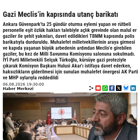
Gazi Meclis’in kapısında utanç barikatı
Ankara Güvenpark'ta 25 gündür oturma eylemi yapan ve rütbeli
personelle eşit özlük hakları talebiyle açlık grevinde olan malul er
gaziler ile şehit yakınları, davet edildikleri TBMM kapısında polis
barikatıyla durduruldu. Muhalefet milletvekillerinin araya girmesi
ve kapıda yaşanan büyük arbedenin ardından Meclis'e girebilen
gaziler, bu kez de Milli Savunma Komisyonu salonuna sokulmadı.
İYİ Parti Milletvekili Selçuk Türkoğlu, kürsüye gazi proteziyle
çıkarak Komisyon Başkanı Hulusi Akar'ı istifaya davet ederken,
haksızlıkların giderilmesi için sunulan muhalefet önergesi AK Parti
ve MHP oylarıyla reddedildi
06.08.2026 19:30:00
Haber Merkezi