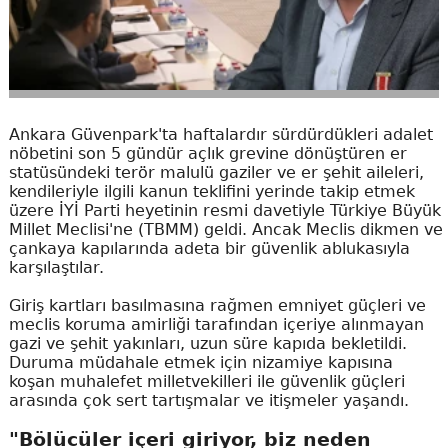
Ankara Güvenpark'ta haftalardır sürdürdükleri adalet
nöbetini son 5 gündür açlık grevine dönüştüren er
statüsündeki terör malulü gaziler ve er şehit aileleri,
kendileriyle ilgili kanun teklifini yerinde takip etmek
üzere İYİ Parti heyetinin resmi davetiyle Türkiye Büyük
Millet Meclisi'ne (TBMM) geldi. Ancak Meclis dikmen ve
çankaya kapılarında adeta bir güvenlik ablukasıyla
karşılaştılar.
Giriş kartları basılmasına rağmen emniyet güçleri ve
meclis koruma amirliği tarafından içeriye alınmayan
gazi ve şehit yakınları, uzun süre kapıda bekletildi.
Duruma müdahale etmek için nizamiye kapısına
koşan muhalefet milletvekilleri ile güvenlik güçleri
arasında çok sert tartışmalar ve itişmeler yaşandı.
"Bölücüler içeri giriyor, biz neden