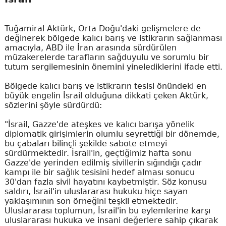
Tuğamiral Aktürk, Orta Doğu'daki gelişmelere de
değinerek bölgede kalıcı barış ve istikrarın sağlanması
amacıyla, ABD ile İran arasında sürdürülen
müzakerelerde tarafların sağduyulu ve sorumlu bir
tutum sergilemesinin önemini yinelediklerini ifade etti.
Bölgede kalıcı barış ve istikrarın tesisi önündeki en
büyük engelin İsrail olduğuna dikkati çeken Aktürk,
sözlerini şöyle sürdürdü:
"İsrail, Gazze'de ateşkes ve kalıcı barışa yönelik
diplomatik girişimlerin olumlu seyrettiği bir dönemde,
bu çabaları bilinçli şekilde sabote etmeyi
sürdürmektedir. İsrail'in, geçtiğimiz hafta sonu
Gazze'de yerinden edilmiş sivillerin sığındığı çadır
kampı ile bir sağlık tesisini hedef alması sonucu
30'dan fazla sivil hayatını kaybetmiştir. Söz konusu
saldırı, İsrail'in uluslararası hukuku hiçe sayan
yaklaşımının son örneğini teşkil etmektedir.
Uluslararası toplumun, İsrail'in bu eylemlerine karşı
uluslararası hukuka ve insani değerlere sahip çıkarak