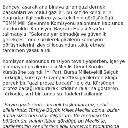
Bahçeyi aşarak ana binaya giren gazi dernek
başkanları ve malul gaziler, bu kez de kendilerini
doğrudan ilgilendiren yasa teklifinin görüşüldüğü
TBMM Milli Savunma Komisyonu salonunun kapısında
durduruldu. Komisyon Başkanı Hulusi Akar'ın
talimatıyla, "Salonda yer olmadığı ve güvenlik
gerekçesi" öne sürülerek gazilerin komisyon
görüşmelerini izleyici locasından takip etmesi
tamamen yasaklandı.
Komisyon salonunda tansiyon tavan yaparken, içeriye
alınmayan gazilerin sesi Meclis Genel Kurulu
kürsüsüne taşındı. İYİ Parti Bursa Milletvekili Selçuk
Türkoğlu, kürsüye Güvenpark'taki gazilerden aldığı
gerçek bir "gazi protez bacağı" ile çıktı. Kürsüden
protez bacağı kaldırarak iktidar sıralarına gösteren
Türkoğlu, sert bir tonda şu ifadeleri kullandı:
"Sayın gazilerimiz, dernek başkanlarımız, şehit
ailelerimiz; Türkiye Büyük Millet Meclisi adına, bizler
adına sizlerden özür diliyorum. Bu memlekette
bölücünün, hainin itibar gördüğü bu Meclis'te,
gazilerimizin kendileriyle ilgili komisyon toplantısına