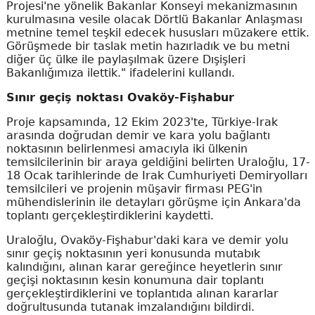
Projesi'ne yönelik Bakanlar Konseyi mekanizmasının
kurulmasına vesile olacak Dörtlü Bakanlar Anlaşması
metnine temel teşkil edecek hususları müzakere ettik.
Görüşmede bir taslak metin hazırladık ve bu metni
diğer üç ülke ile paylaşılmak üzere Dışişleri
Bakanlığımıza ilettik." ifadelerini kullandı.
Sınır geçiş noktası Ovaköy-Fişhabur
Proje kapsamında, 12 Ekim 2023'te, Türkiye-Irak
arasında doğrudan demir ve kara yolu bağlantı
noktasının belirlenmesi amacıyla iki ülkenin
temsilcilerinin bir araya geldiğini belirten Uraloğlu, 17-
18 Ocak tarihlerinde de Irak Cumhuriyeti Demiryolları
temsilcileri ve projenin müşavir firması PEG'in
mühendislerinin ile detayları görüşme için Ankara'da
toplantı gerçekleştirdiklerini kaydetti.
Uraloğlu, Ovaköy-Fişhabur'daki kara ve demir yolu
sınır geçiş noktasının yeri konusunda mutabık
kalındığını, alınan karar gereğince heyetlerin sınır
geçişi noktasının kesin konumuna dair toplantı
gerçekleştirdiklerini ve toplantıda alınan kararlar
doğrultusunda tutanak imzalandığını bildirdi.