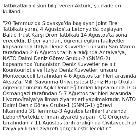
Tatbikatlara ilişkin bilgi veren Aktürk, şu ifadeleri
kullandı:
"20 Temmuz'da Slovakya'da başlayan Joint Fire
Tatbikatı yarın, 4 Ağustos'ta Letonya'da başlayan
Baltic Trust Karşı Dron Tatbikatı 14 Ağustos'ta sona
erecektir. Diğer yandan, öğrenci eğitim faaliyetleri
kapsamında İtalya Deniz Kuvvetleri unsuru San Marco
tarafından 2-6 Ağustos tarih aralığında Antalya'ya,
NATO Daimi Deniz Görev Grubu-2 (SNMG-2)
kapsamında Yunanistan Deniz Kuvvetlerine ait
Kountouriotis ve İtalya Deniz Kuvvetleri unsuru
Montecuccoli tarafından 4-6 Ağustos tarihleri arasında
Aksaz'a, Milli Savunma Üniversitesi Deniz Harp Okulu
öğrencilerimizin Açık Deniz Eğitimleri kapsamında TCG
Osmangazi tarafından 5-7 Ağustos tarihleri arasında
Livorno/İtalya'ya liman ziyaretleri yapılmaktadır. NATO
Daimi Deniz Görev Grubu-1 (SNMG-1) görevi
hitamında 31 Temmuz-3 Ağustos tarihleri arasında
Lizbon/Portekiz'e liman ziyareti yapan TCG Oruçreis
tarafından 7-11 Ağustos tarih aralığında Civitavecchia/
İtalya'ya liman ziyareti gerçekleştirilecektir."