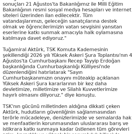
sonuçları 21 Ağustos'ta Bakanlığımız ile Milli Eğitim
Bakanlığının resmi sosyal medya hesapları ve internet
siteleri üzerinden ilan edilecektir. Tüm
vatandaşlarımızı, geleceğin sanatçılarına destek
olmak ve öğrencilerimizin vatan sevgisini yansıtan
eserlerine katkı sunmak amacıyla halk oylamasına
katılmaya davet ediyoruz."
Tuğamiral Aktürk, TSK Komuta Kademesinin
şekillendiği 2026 yılı Yüksek Askeri Şura Toplantısı'nın 4
Ağustos'ta Cumhurbaşkanı Recep Tayyip Erdoğan
başkanlığında Cumhurbaşkanlığı Külliyesi'nde
düzenlendiğini hatırlatarak "Sayın
Cumhurbaşkanımızın onayını müteakip açıklanan
Yüksek Askeri Şura kararlarının bir kez daha
devletimize, milletimize ve Silahlı Kuvvetlerimize
hayırlı olmasını diliyoruz." diye konuştu.
TSK'nın gücünü milletinden aldığına dikkati çeken
Aktürk, hudutların güvenliğinin sağlanmasından
terörle mücadeleye, denizlerimizde ve semalarda hak
ve menfaatlerin korunmasından uluslararası barış ve
istikrara katkı sunmaya kadar üstlenen tüm görevleri