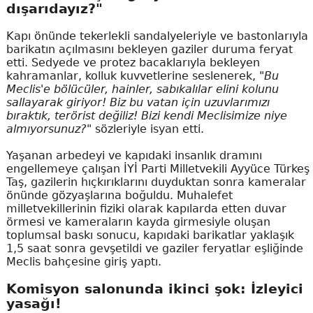
dışarıdayız?"
Kapı önünde tekerlekli sandalyeleriyle ve bastonlarıyla
barikatın açılmasını bekleyen gaziler duruma feryat
etti. Sedyede ve protez bacaklarıyla bekleyen
kahramanlar, kolluk kuvvetlerine seslenerek,
"Bu
Meclis'e bölücüler, hainler, sabıkalılar elini kolunu
sallayarak giriyor! Biz bu vatan için uzuvlarımızı
bıraktık, terörist değiliz! Bizi kendi Meclisimize niye
almıyorsunuz?"
sözleriyle isyan etti.
Yaşanan arbedeyi ve kapıdaki insanlık dramını
engellemeye çalışan İYİ Parti Milletvekili Ayyüce Türkeş
Taş, gazilerin hıçkırıklarını duyduktan sonra kameralar
önünde gözyaşlarına boğuldu. Muhalefet
milletvekillerinin fiziki olarak kapılarda etten duvar
örmesi ve kameraların kayda girmesiyle oluşan
toplumsal baskı sonucu, kapıdaki barikatlar yaklaşık
1,5 saat sonra gevşetildi ve gaziler feryatlar eşliğinde
Meclis bahçesine giriş yaptı.
Komisyon salonunda ikinci şok: İzleyici
yasağı!