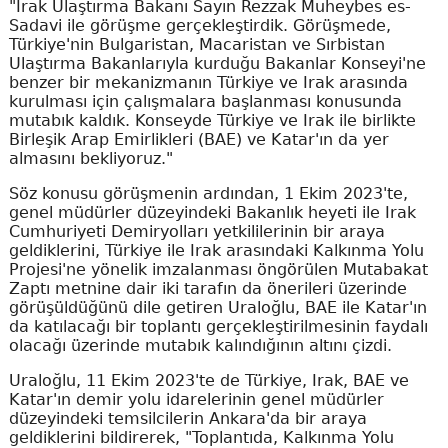
"Irak Ulaştırma Bakanı Sayın Rezzak Muheybes es-
Sadavi ile görüşme gerçekleştirdik. Görüşmede,
Türkiye'nin Bulgaristan, Macaristan ve Sırbistan
Ulaştırma Bakanlarıyla kurduğu Bakanlar Konseyi'ne
benzer bir mekanizmanın Türkiye ve Irak arasında
kurulması için çalışmalara başlanması konusunda
mutabık kaldık. Konseyde Türkiye ve Irak ile birlikte
Birleşik Arap Emirlikleri (BAE) ve Katar'ın da yer
almasını bekliyoruz."
Söz konusu görüşmenin ardından, 1 Ekim 2023'te,
genel müdürler düzeyindeki Bakanlık heyeti ile Irak
Cumhuriyeti Demiryolları yetkililerinin bir araya
geldiklerini, Türkiye ile Irak arasındaki Kalkınma Yolu
Projesi'ne yönelik imzalanması öngörülen Mutabakat
Zaptı metnine dair iki tarafın da önerileri üzerinde
görüşüldüğünü dile getiren Uraloğlu, BAE ile Katar'ın
da katılacağı bir toplantı gerçekleştirilmesinin faydalı
olacağı üzerinde mutabık kalındığının altını çizdi.
Uraloğlu, 11 Ekim 2023'te de Türkiye, Irak, BAE ve
Katar'ın demir yolu idarelerinin genel müdürler
düzeyindeki temsilcilerin Ankara'da bir araya
geldiklerini bildirerek, "Toplantıda, Kalkınma Yolu