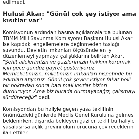
edilmedi.
Hulusi Akar: "Gönül çok şey istiyor ama
kısıtlar var"
Komisyonun ardından basına açıklamalarda bulunan
TBMM Milli Savunma Komisyonu Başkanı Hulusi Akar
ise kapıdaki engellemelere değinmeden taslağı
savundu. Devletin imkanları ölçüsünde en iyi
düzenlemeyi yapmaya çalıştıklarını belirten Akar,
"Şehit ailelerimizin ve gazilerimizin hakkını korumak
için gece gündüz gayret gösteriyoruz.
Memleketimizin, milletimizin imkanları nispetinde bu
adımları atıyoruz. Gönül çok şeyler istiyor fakat belli
bir noktadan sonra bazı mali kısıtlar bizleri
durduruyor. Ama biz burada durmayacağız, çalışmayı
sürdüreceğiz"
dedi.
Komisyondan bu haliyle geçen yasa teklifinin
önümüzdeki günlerde Meclis Genel Kurulu'na gelmesi
beklenirken, dışarıda bekleyen gaziler teklif bu haliyle
yasalaşırsa açlık grevini ölüm orucuna çevireceklerini
ilan ettiler.