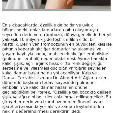
En sık bacaklarda, özellikle de baldır ve uyluk
bölgesindeki toplardamarlarda pıhtı oluşumuyla
seyreden derin ven trombozu, dünya genelinde her yıl
yaklaşık 10 milyon kişide teşhis edilen ciddi bir
hastalık. Derin ven trombozunun en büyük tehlikesi ise
pıhtının koparak akciğer damarlarına ulaşması ve
yaşam kaybıyla sonuçlanabilecek akciğer embolisine
(pulmoner emboli) neden olabilmesi. Ayrıca bacakta
kalıcı şişlik, ağrı, ağırlık hissi, ciltte renk değişikliği,
sertleşme ve iyileşmesi güç olan yaralarla seyreden
kalıcı damar hasarına da yol açabiliyor. Kalp ve
Damar Cerrahisi Uzmanı Dr. Ahmet Arif Ağlar, erken
dönemde başlanan tedavi sayesinde pulmoner
embolinin ve kalıcı damar hasarının önüne
geçilebildiğini belirterek, "Özellikle tek bacakta gelişen
şişlik ve ağrı gibi belirtiler asla ihmal edilmemelidir. Bu
şikayetler derin ven trombozunun en önemli uyarı
işaretleri arasında yer alır ve zaman kaybetmeden
hekim değerlendirmesi gerektirir" dedi.