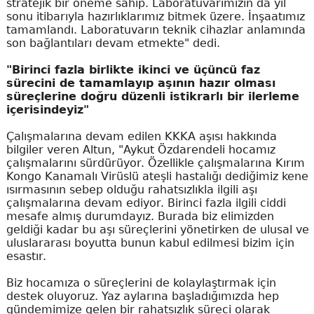
stratejik bir öneme sahip. Laboratuvarımızın da yıl
sonu itibarıyla hazırlıklarımız bitmek üzere. İnşaatımız
tamamlandı. Laboratuvarın teknik cihazlar anlamında
son bağlantıları devam etmekte" dedi.
"Birinci fazla birlikte ikinci ve üçüncü faz
sürecini de tamamlayıp aşının hazır olması
süreçlerine doğru düzenli istikrarlı bir ilerleme
içerisindeyiz"
Çalışmalarına devam edilen KKKA aşısı hakkında
bilgiler veren Altun, "Aykut Özdarendeli hocamız
çalışmalarını sürdürüyor. Özellikle çalışmalarına Kırım
Kongo Kanamalı Virüslü ateşli hastalığı dediğimiz kene
ısırmasının sebep olduğu rahatsızlıkla ilgili aşı
çalışmalarına devam ediyor. Birinci fazla ilgili ciddi
mesafe almış durumdayız. Burada biz elimizden
geldiği kadar bu aşı süreçlerini yönetirken de ulusal ve
uluslararası boyutta bunun kabul edilmesi bizim için
esastır.
Biz hocamıza o süreçlerini de kolaylaştırmak için
destek oluyoruz. Yaz aylarına başladığımızda hep
gündemimize gelen bir rahatsızlık süreci olarak