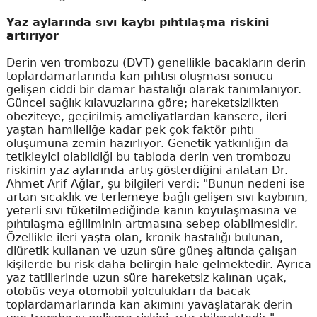
Yaz aylarında sıvı kaybı pıhtılaşma riskini
artırıyor
Derin ven trombozu (DVT) genellikle bacakların derin
toplardamarlarında kan pıhtısı oluşması sonucu
gelişen ciddi bir damar hastalığı olarak tanımlanıyor.
Güncel sağlık kılavuzlarına göre; hareketsizlikten
obeziteye, geçirilmiş ameliyatlardan kansere, ileri
yaştan hamileliğe kadar pek çok faktör pıhtı
oluşumuna zemin hazırlıyor. Genetik yatkınlığın da
tetikleyici olabildiği bu tabloda derin ven trombozu
riskinin yaz aylarında artış gösterdiğini anlatan Dr.
Ahmet Arif Ağlar, şu bilgileri verdi: "Bunun nedeni ise
artan sıcaklık ve terlemeye bağlı gelişen sıvı kaybının,
yeterli sıvı tüketilmediğinde kanın koyulaşmasına ve
pıhtılaşma eğiliminin artmasına sebep olabilmesidir.
Özellikle ileri yaşta olan, kronik hastalığı bulunan,
diüretik kullanan ve uzun süre güneş altında çalışan
kişilerde bu risk daha belirgin hale gelmektedir. Ayrıca
yaz tatillerinde uzun süre hareketsiz kalınan uçak,
otobüs veya otomobil yolculukları da bacak
toplardamarlarında kan akımını yavaşlatarak derin