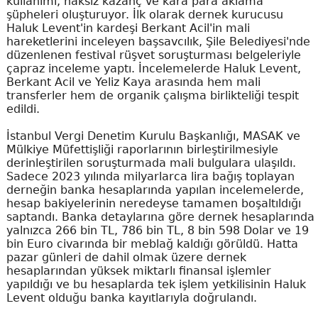
kullanımı, haksız kazanç ve kara para aklama
şüpheleri oluşturuyor. İlk olarak dernek kurucusu
Haluk Levent'in kardeşi Berkant Acil'in mali
hareketlerini inceleyen başsavcılık, Şile Belediyesi'nde
düzenlenen festival rüşvet soruşturması belgeleriyle
çapraz inceleme yaptı. İncelemelerde Haluk Levent,
Berkant Acil ve Yeliz Kaya arasında hem mali
transferler hem de organik çalışma birlikteliği tespit
edildi.
İstanbul Vergi Denetim Kurulu Başkanlığı, MASAK ve
Mülkiye Müfettişliği raporlarının birleştirilmesiyle
derinleştirilen soruşturmada mali bulgulara ulaşıldı.
Sadece 2023 yılında milyarlarca lira bağış toplayan
derneğin banka hesaplarında yapılan incelemelerde,
hesap bakiyelerinin neredeyse tamamen boşaltıldığı
saptandı. Banka detaylarına göre dernek hesaplarında
yalnızca 266 bin TL, 786 bin TL, 8 bin 598 Dolar ve 19
bin Euro civarında bir meblağ kaldığı görüldü. Hatta
pazar günleri de dahil olmak üzere dernek
hesaplarından yüksek miktarlı finansal işlemler
yapıldığı ve bu hesaplarda tek işlem yetkilisinin Haluk
Levent olduğu banka kayıtlarıyla doğrulandı.