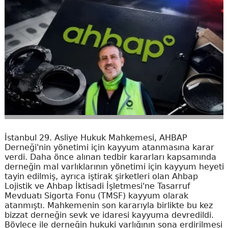
İstanbul 29. Asliye Hukuk Mahkemesi, AHBAP
Derneği'nin yönetimi için kayyum atanmasına karar
verdi. Daha önce alınan tedbir kararları kapsamında
derneğin mal varlıklarının yönetimi için kayyum heyeti
tayin edilmiş, ayrıca iştirak şirketleri olan Ahbap
Lojistik ve Ahbap İktisadi İşletmesi'ne Tasarruf
Mevduatı Sigorta Fonu (TMSF) kayyum olarak
atanmıştı. Mahkemenin son kararıyla birlikte bu kez
bizzat derneğin sevk ve idaresi kayyuma devredildi.
Böylece ile derneğin hukuki varlığının sona erdirilmesi