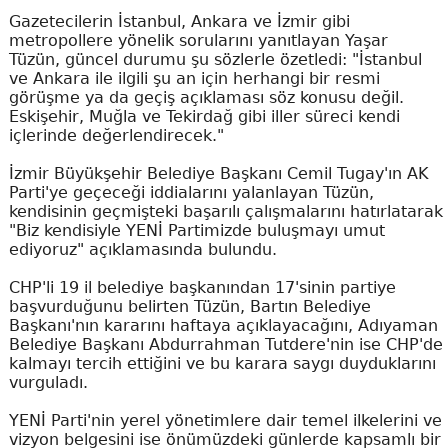
Gazetecilerin İstanbul, Ankara ve İzmir gibi
metropollere yönelik sorularını yanıtlayan Yaşar
Tüzün, güncel durumu şu sözlerle özetledi: "İstanbul
ve Ankara ile ilgili şu an için herhangi bir resmi
görüşme ya da geçiş açıklaması söz konusu değil.
Eskişehir, Muğla ve Tekirdağ gibi iller süreci kendi
içlerinde değerlendirecek."
İzmir Büyükşehir Belediye Başkanı Cemil Tugay'ın AK
Parti'ye geçeceği iddialarını yalanlayan Tüzün,
kendisinin geçmişteki başarılı çalışmalarını hatırlatarak
"Biz kendisiyle YENİ Partimizde buluşmayı umut
ediyoruz" açıklamasında bulundu.
CHP'li 19 il belediye başkanından 17'sinin partiye
başvurduğunu belirten Tüzün, Bartın Belediye
Başkanı'nın kararını haftaya açıklayacağını, Adıyaman
Belediye Başkanı Abdurrahman Tutdere'nin ise CHP'de
kalmayı tercih ettiğini ve bu karara saygı duyduklarını
vurguladı.
YENİ Parti'nin yerel yönetimlere dair temel ilkelerini ve
vizyon belgesini ise önümüzdeki günlerde kapsamlı bir