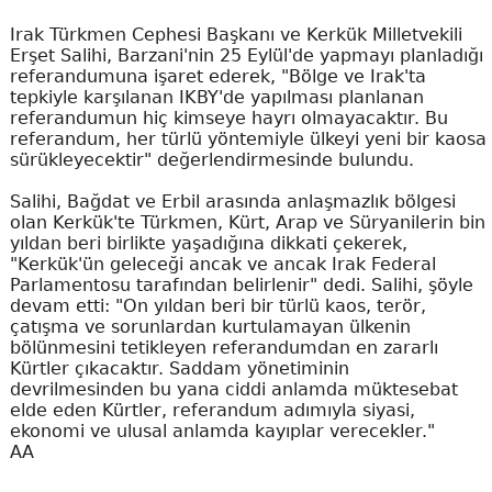
Irak Türkmen Cephesi Başkanı ve Kerkük Milletvekili
Erşet Salihi, Barzani'nin 25 Eylül'de yapmayı planladığı
referandumuna işaret ederek, "Bölge ve Irak'ta
tepkiyle karşılanan IKBY'de yapılması planlanan
referandumun hiç kimseye hayrı olmayacaktır. Bu
referandum, her türlü yöntemiyle ülkeyi yeni bir kaosa
sürükleyecektir" değerlendirmesinde bulundu.
Salihi, Bağdat ve Erbil arasında anlaşmazlık bölgesi
olan Kerkük'te Türkmen, Kürt, Arap ve Süryanilerin bin
yıldan beri birlikte yaşadığına dikkati çekerek,
"Kerkük'ün geleceği ancak ve ancak Irak Federal
Parlamentosu tarafından belirlenir" dedi. Salihi, şöyle
devam etti: "On yıldan beri bir türlü kaos, terör,
çatışma ve sorunlardan kurtulamayan ülkenin
bölünmesini tetikleyen referandumdan en zararlı
Kürtler çıkacaktır. Saddam yönetiminin
devrilmesinden bu yana ciddi anlamda müktesebat
elde eden Kürtler, referandum adımıyla siyasi,
ekonomi ve ulusal anlamda kayıplar verecekler."
AA