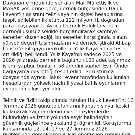
Davaname metninde yer alan Mali Müfettişlik ve
MASAK verilerine göre, dernek bütçesinden Haluk
Levent'in asistanı Yeliz Kaya'nın kişisel hesaplarına
tespit edilebilen ilk etapta 122 milyon TL doğrudan
para çıkışı yapıldı. Ayrıca Dernek Haluk Levent'in
derneği usulsüz şekilde borçlandırarak kambiyo
senetleri düzenlediği, bu senetler karşılığında alınan
yüksek değerli taşınmazların ve dernek iştiraki Ahbap
Lojistik'e ait gayrimenkullerin Yeliz Kaya adına tescil
ettirildiği belirlendi. Yeliz Kaya'nın sadece 2025 ve
2026 yıllarında dernekle bağlantılı 100 adet taşınmaz
işlemi yaptığı, bunların 58 adedini şüpheli Esin Önder
Çağlayan'a devrettiği tespit edildi. Soruşturma
dosyasında ayrıca Haluk Levent tarafından kullanılan
hesaplardan yüksek hacimli yasal bahis oyunlarının
oynandığı bilgisi yer aldı.
Teknik ve fiziki takip altında tutulan Haluk Levent'in, 12
Temmuz 2026 günü telefonlarını kapatıp sinyal kesici
kullanarak kaçma izlenimi veren eylemlerde
bulunduğu ve İzmir yolunda seyir halindeyken
güvenlik güçlerince yakalandığı öğrenildi. Soruşturma
kapsamında 12, 14, 17 ve 27 Temmuz 2026
tarihlerinde gerçekleşen 4 ayrı operasyon sonucunda