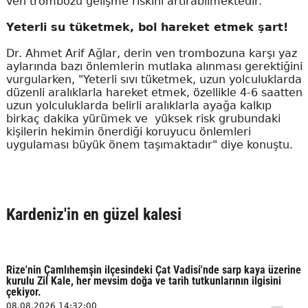
ven trombozu gelişme riskini artırabilmektedir."
Yeterli su tüketmek, bol hareket etmek şart!
Dr. Ahmet Arif Ağlar, derin ven trombozuna karşı yaz
aylarında bazı önlemlerin mutlaka alınması gerektiğini
vurgularken, "Yeterli sıvı tüketmek, uzun yolculuklarda
düzenli aralıklarla hareket etmek, özellikle 4-6 saatten
uzun yolculuklarda belirli aralıklarla ayağa kalkıp
birkaç dakika yürümek ve yüksek risk grubundaki
kişilerin hekimin önerdiği koruyucu önlemleri
uygulaması büyük önem taşımaktadır" diye konuştu.
Kardeniz'in en güzel kalesi
Rize'nin Çamlıhemşin ilçesindeki Çat Vadisi'nde sarp kaya üzerine
kurulu Zil Kale, her mevsim doğa ve tarih tutkunlarının ilgisini
çekiyor.
08.08.2026 14:32:00